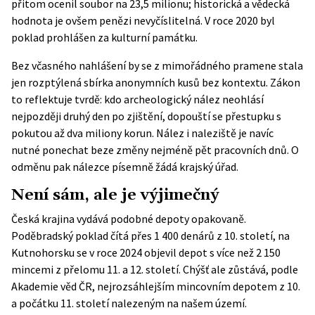
přitom ocenil soubor na 23,5 milionu; historická a vědecká
hodnota je ovšem penězi nevyčíslitelná. V roce 2020 byl
poklad
prohlášen za kulturní památku
.
Bez včasného nahlášení by se z mimořádného pramene stala
jen rozptýlená sbírka anonymních kusů bez kontextu. Zákon
to reflektuje tvrdě: kdo archeologický nález neohlásí
nejpozději druhý den po zjištění, dopouští se přestupku s
pokutou
až dva miliony korun
. Nález i naleziště je navíc
nutné ponechat beze změny nejméně pět pracovních dnů. O
odměnu pak nálezce písemně žádá krajský úřad.
Není sám, ale je výjimečný
Česká krajina vydává podobné depoty opakovaně.
Poděbradský poklad čítá přes 1 400 denárů z 10. století, na
Kutnohorsku se v roce 2024 objevil depot s více než 2 150
mincemi z přelomu 11. a 12. století. Chýšť ale zůstává, podle
Akademie věd ČR, nejrozsáhlejším mincovním depotem z 10.
a počátku 11. století nalezeným na našem území.