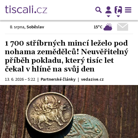
15°C
8. srpna
,
Soběslav
1 700 stříbrných mincí leželo pod
nohama zemědělců! Neuvěřitelný
příběh pokladu, který tisíc let
čekal v hlíně na svůj den
13. 6. 2026 – 5:22
|
Partnerské články
|
vedazive.cz