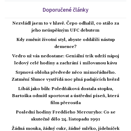
Doporučené články
Nezvládl jsem to v hlavě. Čepo odhalil, co stálo za
jeho neúspěšným UFC debutem
Kdy změnit životní styl, abyste oddálili nástup
demence?
Vedro už vás nedostane: Geniální trik udrží nápoj
ledový celé hodiny a zachrání i milovanou kávu
Srpnová obloha předvede něco mimořádného.
Zatmění Slunce vystřídá noc plná padajících hvězd
Líbáš jako bůh: Poledňáková dostala stopku,
Bartoška odmítl sportovat a ústřední píseň, která
film přerostla
Poslední hodiny Freddieho Mercuryho: Co se
skutečně dělo 24. listopadu 1991
Žádná mouka, žádný cukr, žádné mléko, jídelníček