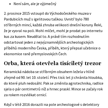
Není sám, ale je výjimečný
2. prosince 2015 vstoupil do Východočeského muzea v
Pardubicích muž s igelitovou taškou. Uvnitř bylo 780
stříbrných mincí, každá zhruba velikosti dnešní koruny. Řekl,
že je vyoral na poli. Mohl mlčet, mohl je prodat po internetu
kus za kusem. Neudělal to. A právě tím rozhodnutím
odstartoval jeden z nejvýznamnějších archeologických
příběhů moderního Česka, příběh, který přepsal učebnice o
ekonomice raně přemyslovských Čech.
Orba, která otevřela tisíciletý trezor
Keramická nádoba se stříbrným obsahem ležela v hlíně
zřejmě od 90. let 10. století. Přes tisíc let ji chránila hloubka,
do které pluh nedosáhl. Pak se změnila agrotechnika, radlice
sjela o pár centimetrů níž a hrnec praskl. Mince se začaly rok
za rokem rozvlékat ornicí.
Když v létě 2016 dorazili na pole archeologové s detektory