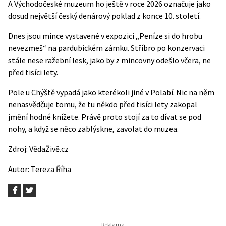
A
Východočeské muzeum
ho ještě v roce 2026 označuje jako
dosud největší český denárový poklad z konce 10. století.
Dnes jsou mince vystavené v expozici „Peníze si do hrobu
nevezmeš“ na pardubickém zámku. Stříbro po konzervaci
stále nese ražební lesk, jako by z mincovny odešlo včera, ne
před tisíci lety.
Pole u Chýště vypadá jako kterékoli jiné v Polabí. Nic na něm
nenasvědčuje tomu, že tu někdo před tisíci lety zakopal
jmění hodné knížete. Právě proto stojí za to dívat se pod
nohy, a když se něco zablýskne, zavolat do muzea.
Zdroj:
VědaŽivě.cz
Autor:
Tereza Říha