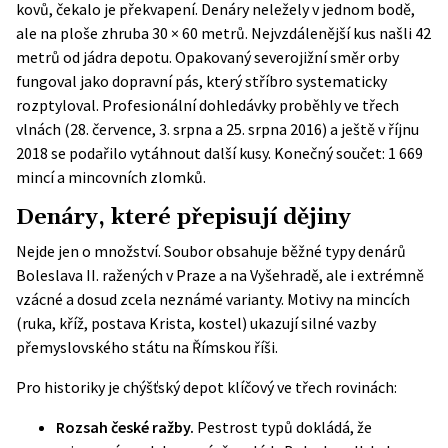
kovů, čekalo je překvapení. Denáry neležely v jednom bodě,
ale na ploše zhruba 30 × 60 metrů. Nejvzdálenější kus našli 42
metrů od jádra depotu. Opakovaný severojižní směr orby
fungoval jako dopravní pás, který stříbro systematicky
rozptyloval. Profesionální dohledávky proběhly ve třech
vlnách (28. července, 3. srpna a 25. srpna 2016) a ještě v říjnu
2018 se podařilo vytáhnout další kusy. Konečný součet: 1 669
mincí a mincovních zlomků.
Denáry, které přepisují dějiny
Nejde jen o množství. Soubor obsahuje běžné typy denárů
Boleslava II. ražených v Praze a na Vyšehradě, ale i extrémně
vzácné a dosud zcela neznámé varianty. Motivy na mincích
(ruka, kříž, postava Krista, kostel) ukazují silné vazby
přemyslovského státu na Římskou říši.
Pro historiky je chýšťský depot klíčový ve třech rovinách:
Rozsah české ražby.
Pestrost typů dokládá, že