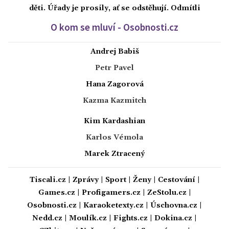
děti. Úřady je prosily, ať se odstěhují. Odmítli
O kom se mluví - Osobnosti.cz
Andrej Babiš
Petr Pavel
Hana Zagorová
Kazma Kazmitch
Kim Kardashian
Karlos Vémola
Marek Ztracený
Tiscali.cz
|
Zprávy
|
Sport
|
Ženy
|
Cestování
|
Games.cz
|
Profigamers.cz
|
ZeStolu.cz
|
Osobnosti.cz
|
Karaoketexty.cz
|
Úschovna.cz
|
Nedd.cz
|
Moulík.cz
|
Fights.cz
|
Dokina.cz
|