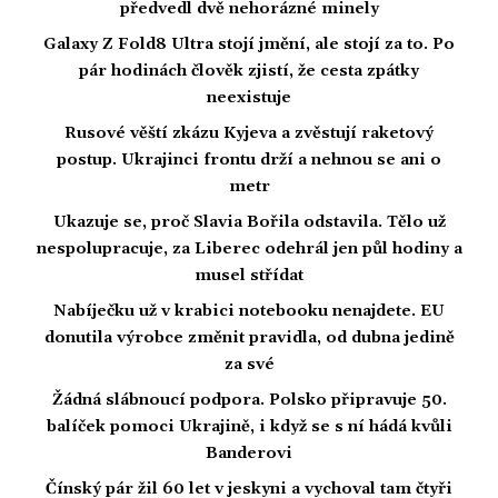
předvedl dvě nehorázné minely
Galaxy Z Fold8 Ultra stojí jmění, ale stojí za to. Po
pár hodinách člověk zjistí, že cesta zpátky
neexistuje
Rusové věští zkázu Kyjeva a zvěstují raketový
postup. Ukrajinci frontu drží a nehnou se ani o
metr
Ukazuje se, proč Slavia Bořila odstavila. Tělo už
nespolupracuje, za Liberec odehrál jen půl hodiny a
musel střídat
Nabíječku už v krabici notebooku nenajdete. EU
donutila výrobce změnit pravidla, od dubna jedině
za své
Žádná slábnoucí podpora. Polsko připravuje 50.
balíček pomoci Ukrajině, i když se s ní hádá kvůli
Banderovi
Čínský pár žil 60 let v jeskyni a vychoval tam čtyři