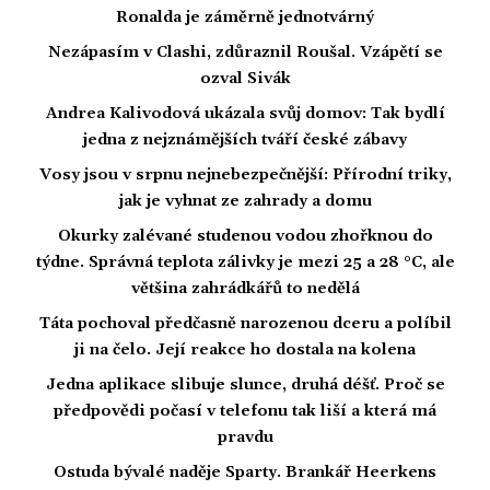
Ronalda je záměrně jednotvárný
Nezápasím v Clashi, zdůraznil Roušal. Vzápětí se
ozval Sivák
Andrea Kalivodová ukázala svůj domov: Tak bydlí
jedna z nejznámějších tváří české zábavy
Vosy jsou v srpnu nejnebezpečnější: Přírodní triky,
jak je vyhnat ze zahrady a domu
Okurky zalévané studenou vodou zhořknou do
týdne. Správná teplota zálivky je mezi 25 a 28 °C, ale
většina zahrádkářů to nedělá
Táta pochoval předčasně narozenou dceru a políbil
ji na čelo. Její reakce ho dostala na kolena
Jedna aplikace slibuje slunce, druhá déšť. Proč se
předpovědi počasí v telefonu tak liší a která má
pravdu
Ostuda bývalé naděje Sparty. Brankář Heerkens