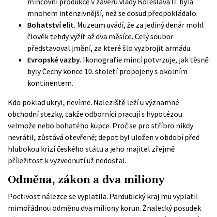
mincovní produkce v závěru vlády Boleslava II. byla
mnohem intenzivnější, než se dosud předpokládalo.
Bohatství elit.
Muzeum uvádí, že za jediný denár mohl
člověk tehdy vyžít až dva měsíce. Celý soubor
představoval jmění, za které šlo vyzbrojit armádu.
Evropské vazby.
Ikonografie mincí potvrzuje, jak těsně
byly Čechy konce 10. století propojeny s okolním
kontinentem.
Kdo poklad ukryl, nevíme. Naleziště leží u významné
obchodní stezky, takže odborníci pracují s hypotézou
velmože nebo bohatého kupce. Proč se pro stříbro nikdy
nevrátil, zůstává otevřené; depot byl uložen v období před
hlubokou krizí českého státu a jeho majitel zřejmě
příležitost k vyzvednutí už nedostal.
Odměna, zákon a dva miliony
Poctivost nálezce se vyplatila. Pardubický kraj mu vyplatil
mimořádnou odměnu dva miliony korun. Znalecký posudek