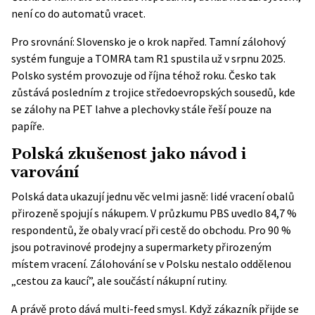
není co do automatů vracet.
Pro srovnání: Slovensko je o krok napřed. Tamní zálohový
systém funguje a TOMRA tam R1 spustila už v srpnu 2025.
Polsko systém provozuje od října téhož roku. Česko tak
zůstává posledním z trojice středoevropských sousedů, kde
se zálohy na PET lahve a plechovky stále řeší pouze na
papíře.
Polská zkušenost jako návod i
varování
Polská data ukazují jednu věc velmi jasně: lidé vracení obalů
přirozeně spojují s nákupem. V průzkumu PBS uvedlo 84,7 %
respondentů, že obaly vrací při cestě do obchodu. Pro 90 %
jsou potravinové prodejny a supermarkety přirozeným
místem vracení. Zálohování se v Polsku nestalo oddělenou
„cestou za kaucí”, ale součástí nákupní rutiny.
A právě proto dává multi-feed smysl. Když zákazník přijde se