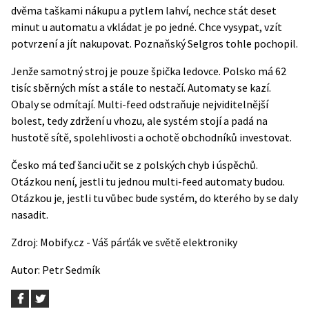
dvěma taškami nákupu a pytlem lahví, nechce stát deset
minut u automatu a vkládat je po jedné. Chce vysypat, vzít
potvrzení a jít nakupovat. Poznaňský Selgros tohle pochopil.
Jenže samotný stroj je pouze špička ledovce. Polsko má 62
tisíc sběrných míst a stále to nestačí. Automaty se kazí.
Obaly se odmítají. Multi-feed odstraňuje nejviditelnější
bolest, tedy zdržení u vhozu, ale systém stojí a padá na
hustotě sítě, spolehlivosti a ochotě obchodníků investovat.
Česko má teď šanci učit se z polských chyb i úspěchů.
Otázkou není, jestli tu jednou multi-feed automaty budou.
Otázkou je, jestli tu vůbec bude systém, do kterého by se daly
nasadit.
Zdroj:
Mobify.cz - Váš párťák ve světě elektroniky
Autor:
Petr Sedmík