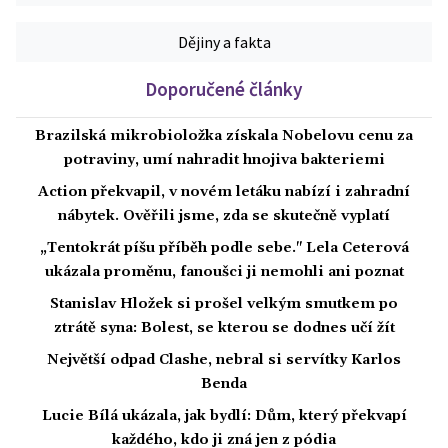
Dějiny a fakta
Doporučené články
Brazilská mikrobioložka získala Nobelovu cenu za
potraviny, umí nahradit hnojiva bakteriemi
Action překvapil, v novém letáku nabízí i zahradní
nábytek. Ověřili jsme, zda se skutečně vyplatí
„Tentokrát píšu příběh podle sebe." Lela Ceterová
ukázala proměnu, fanoušci ji nemohli ani poznat
Stanislav Hložek si prošel velkým smutkem po
ztrátě syna: Bolest, se kterou se dodnes učí žít
Největší odpad Clashe, nebral si servítky Karlos
Benda
Lucie Bílá ukázala, jak bydlí: Dům, který překvapí
každého, kdo ji zná jen z pódia