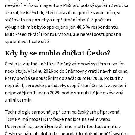
nevyřeší. Průzkum agentury PBS pro polský systém Zwrotka
ukázal, že 69 % lidí, kteří narazili na potíže s vracením, si
stěžovalo na poruchy a nepřijímání obalů. S počtem
výkupních míst bylo spokojeno jen 48,5 % respondentů.
Multi-feed zkrátí frontu u vhozu, ale neřeší dostupnost a
spolehlivost celé sítě.
Kdy by se mohlo dočkat Česko?
Česko je v úplně jiné fázi. Plošný zálohový systém tu zatím
neexistuje. V lednu 2026 se do Sněmovny vrátil návrh zákona,
který počítá se spuštěním od začátku roku 2028. Pokud by
neprošel, evropské požadavky stejně tlačí Česko k zavedení
nejpozději do 1. ledna 2029; podle
shrnutí EY
jde o závazný
unijní termín.
Technologie samotná je přitom na český trh připravená.
TOMRA má model R1 v české nabídce na svém webu.
Potvrzené nasazení konkrétního multi-feed automatu v
Česku se nám ale dohledat nepodařilo; dokud neběží systém,