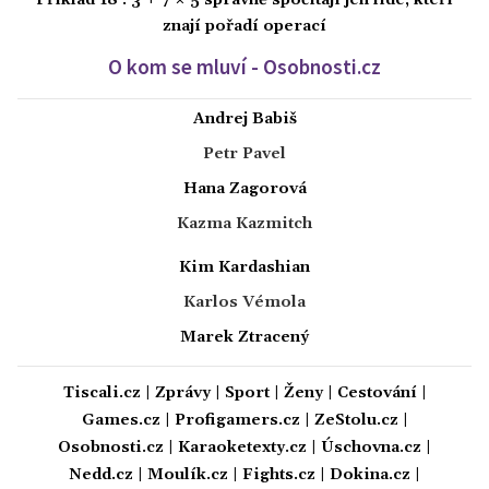
Příklad 18 : 3 + 7 × 5 správně spočítají jen lidé, kteří
znají pořadí operací
O kom se mluví - Osobnosti.cz
Andrej Babiš
Petr Pavel
Hana Zagorová
Kazma Kazmitch
Kim Kardashian
Karlos Vémola
Marek Ztracený
Tiscali.cz
|
Zprávy
|
Sport
|
Ženy
|
Cestování
|
Games.cz
|
Profigamers.cz
|
ZeStolu.cz
|
Osobnosti.cz
|
Karaoketexty.cz
|
Úschovna.cz
|
Nedd.cz
|
Moulík.cz
|
Fights.cz
|
Dokina.cz
|