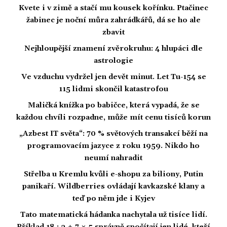
Kvete i v zimě a stačí mu kousek kořínku. Ptačinec
žabinec je noční můra zahrádkářů, dá se ho ale
zbavit
Nejhloupější znamení zvěrokruhu: 4 hlupáci dle
astrologie
Ve vzduchu vydržel jen devět minut. Let Tu-154 se
115 lidmi skončil katastrofou
Maličká knížka po babičce, která vypadá, že se
každou chvíli rozpadne, může mít cenu tisíců korun
„Azbest IT světa“: 70 % světových transakcí běží na
programovacím jazyce z roku 1959. Nikdo ho
neumí nahradit
Střelba u Kremlu kvůli e-shopu za biliony, Putin
panikaří. Wildberries ovládají kavkazské klany a
teď po něm jde i Kyjev
Tato matematická hádanka nachytala už tisíce lidí.