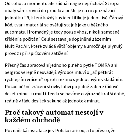
Od tohoto momentu ale žádná magie nepřichází. Stroj si
obaly sám srovná do proudu a pošle je na rozpoznávací
jednotku T9, která každý kus identifikuje jednotlivě. Čárový
kód, tvar i materiál se ověřují stejně jako u běžného
automatu. Hromadný je tedy pouze vhoz, nikoli samotné
třídění a počítání. Celá sestava je doplněná zázemím
MultiPac Air, které zvládá větší objemy a umožňuje plynulý
provoz i při špičkovém zatížení.
Přesný čas zpracování jednoho plného pytle TOMRA ani
Selgros veřejně neuvádějí. Výrobce mluví o „až pětkrát
rychlejším vrácení” oproti režimu s jednotlivým vkládáním.
Pokud běžné vrácení stovky lahví po jedné zabere řádově
deset minut, u multi-feedu se bavíme o výrazně kratší době,
reálně v řádu desítek sekund až jednotek minut.
Proč takový automat nestojí v
každém obchodě
Poznaňská instalace je v Polsku raritou, a to přesto, že