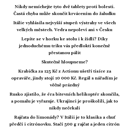
Nikdy nemíchejte tyto dvě tablety proti bolesti.
Častá chyba může skončit krvácením do žaludku
Itálie vyhlásila nejvyšší stupeň výstrahy ve všech
velkých městech. Vedra nepoleví ani v Česku
Lepíte se v horku ke stolu i k židli? Díky
jednoduchému triku vás předloktí konečně
přestanou pálit
Skutečně hloupneme?
Krabička za 125 Kč z Actionu ušetří tisíce za
opraváře, jindy stojí 10 000 Kč. Regál s nářadím je
věčně prázdný
Rusko zjistilo, že éra bitevních helikoptér skončila,
a pomalu je vyřazuje. Ukrajinci je proškolili, jak to
nikdy nečekali
Rajčata do limonády? V Itálii je to klasika a chuť
předčí i citrónovku. Stačí 500 g rajčat a jeden citrón