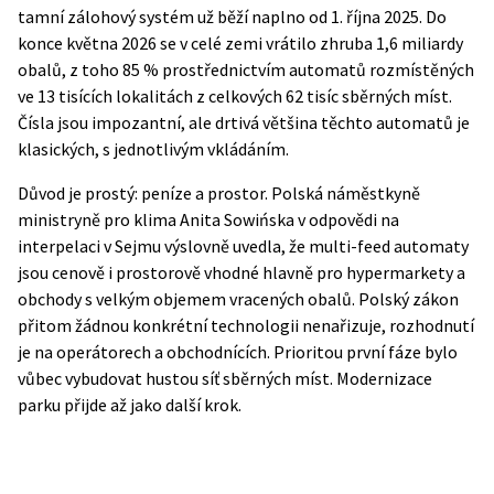
tamní zálohový systém už běží naplno od 1. října 2025. Do
konce května 2026 se v celé zemi vrátilo zhruba 1,6 miliardy
obalů, z toho 85 % prostřednictvím automatů rozmístěných
ve 13 tisících lokalitách z celkových 62 tisíc sběrných míst.
Čísla jsou impozantní, ale drtivá většina těchto automatů je
klasických, s jednotlivým vkládáním.
Důvod je prostý: peníze a prostor. Polská náměstkyně
ministryně pro klima Anita Sowińska v
odpovědi na
interpelaci
v Sejmu výslovně uvedla, že multi-feed automaty
jsou cenově i prostorově vhodné hlavně pro hypermarkety a
obchody s velkým objemem vracených obalů. Polský zákon
přitom žádnou konkrétní technologii nenařizuje, rozhodnutí
je na operátorech a obchodnících. Prioritou první fáze bylo
vůbec vybudovat hustou síť sběrných míst. Modernizace
parku přijde až jako další krok.