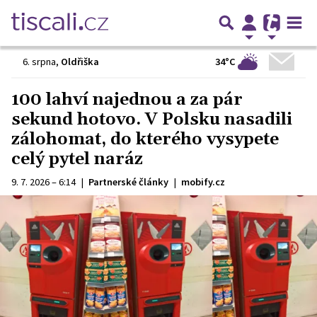
34°C
6. srpna
,
Oldřiška
100 lahví najednou a za pár
sekund hotovo. V Polsku nasadili
zálohomat, do kterého vysypete
celý pytel naráz
9. 7. 2026 – 6:14
|
Partnerské články
|
mobify.cz