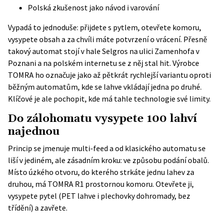
Polská zkušenost jako návod i varování
Vypadá to jednoduše: přijdete s pytlem, otevřete komoru,
vysypete obsah a za chvíli máte potvrzení o vrácení. Přesně
takový automat stojí v hale Selgros na ulici Zamenhofa v
Poznani a na polském internetu se z něj stal hit. Výrobce
TOMRA ho označuje jako až pětkrát rychlejší variantu oproti
běžným automatům, kde se lahve vkládají jedna po druhé.
Klíčové je ale pochopit, kde má tahle technologie své limity.
Do zálohomatu vysypete 100 lahví
najednou
Princip se jmenuje multi-feed a od klasického automatu se
liší v jediném, ale zásadním kroku: ve způsobu podání obalů.
Místo úzkého otvoru, do kterého strkáte jednu lahev za
druhou, má
TOMRA R1
prostornou komoru. Otevřete ji,
vysypete pytel (PET lahve i plechovky dohromady, bez
třídění) a zavřete.