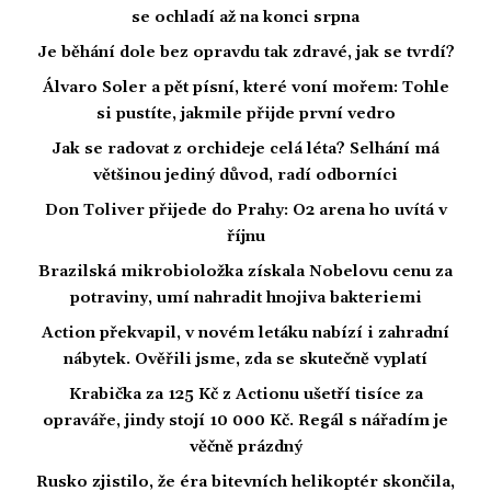
se ochladí až na konci srpna
Je běhání dole bez opravdu tak zdravé, jak se tvrdí?
Álvaro Soler a pět písní, které voní mořem: Tohle
si pustíte, jakmile přijde první vedro
Jak se radovat z orchideje celá léta? Selhání má
většinou jediný důvod, radí odborníci
Don Toliver přijede do Prahy: O2 arena ho uvítá v
říjnu
Brazilská mikrobioložka získala Nobelovu cenu za
potraviny, umí nahradit hnojiva bakteriemi
Action překvapil, v novém letáku nabízí i zahradní
nábytek. Ověřili jsme, zda se skutečně vyplatí
Krabička za 125 Kč z Actionu ušetří tisíce za
opraváře, jindy stojí 10 000 Kč. Regál s nářadím je
věčně prázdný
Rusko zjistilo, že éra bitevních helikoptér skončila,