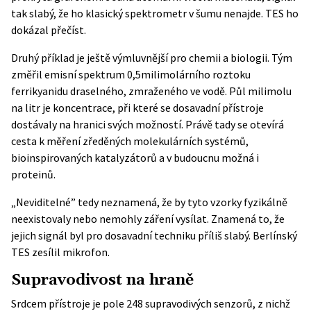
tak slabý, že ho klasický spektrometr v šumu nenajde. TES ho
dokázal přečíst.
Druhý příklad je ještě výmluvnější pro chemii a biologii. Tým
změřil emisní spektrum 0,5milimolárního roztoku
ferrikyanidu draselného, zmraženého ve vodě. Půl milimolu
na litr je koncentrace, při které se dosavadní přístroje
dostávaly na hranici svých možností. Právě tady se otevírá
cesta k měření zředěných molekulárních systémů,
bioinspirovaných katalyzátorů a v budoucnu možná i
proteinů.
„Neviditelné” tedy neznamená, že by tyto vzorky fyzikálně
neexistovaly nebo nemohly záření vysílat. Znamená to, že
jejich signál byl pro dosavadní techniku příliš slabý. Berlínský
TES zesílil mikrofon.
Supravodivost na hraně
Srdcem přístroje je pole 248 supravodivých senzorů, z nichž