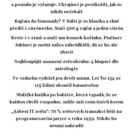
a pomalu je vyřazuje. Ukrajinci je proškolili, jak to
nikdy nečekali
Rajčata do limonády? V Itálii je to klasika a chuť
předčí i citrónovku. Stačí 500 g rajčat a jeden citrón
Kvete i v zimě a stačí mu kousek kořínku. Ptačinec
žabinec je noční můra zahrádkářů, dá se ho ale
zbavit
Nejhloupější znamení zvěrokruhu: 4 hlupáci dle
astrologie
Ve vzduchu vydržel jen devět minut. Let Tu-154 se
115 lidmi skončil katastrofou
Maličká knížka po babičce, která vypadá, že se
každou chvíli rozpadne, může mít cenu tisíců korun
„Azbest IT světa“: 70 % světových transakcí běží na
programovacím jazyce z roku 1959. Nikdo ho
neumí nahradit