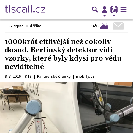
34°C
6. srpna
,
Oldřiška
1000krát citlivější než cokoliv
dosud. Berlínský detektor vidí
vzorky, které byly kdysi pro vědu
neviditelné
9. 7. 2026 – 8:13
|
Partnerské články
|
mobify.cz