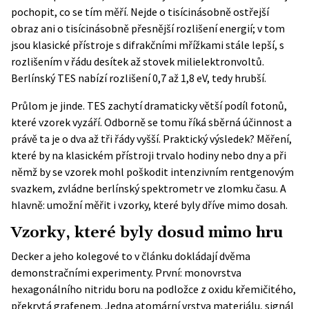
pochopit, co se tím měří. Nejde o tisícinásobně ostřejší
obraz ani o tisícinásobně přesnější rozlišení energií; v tom
jsou klasické přístroje s difrakčními mřížkami stále lepší, s
rozlišením v řádu desítek až stovek milielektronvoltů.
Berlínský TES nabízí rozlišení 0,7 až 1,8 eV, tedy hrubší.
Průlom je jinde. TES zachytí dramaticky větší podíl fotonů,
které vzorek vyzáří. Odborně se tomu říká sběrná účinnost a
právě ta je o dva až tři řády vyšší. Praktický výsledek? Měření,
které by na klasickém přístroji trvalo hodiny nebo dny a při
němž by se vzorek mohl poškodit intenzivním rentgenovým
svazkem, zvládne berlínský spektrometr ve zlomku času. A
hlavně: umožní měřit i vzorky, které byly dříve mimo dosah.
Vzorky, které byly dosud mimo hru
Decker a jeho kolegové to v článku dokládají dvěma
demonstračními experimenty. První: monovrstva
hexagonálního nitridu boru na podložce z oxidu křemičitého,
překrytá grafenem. Jedna atomární vrstva materiálu, signál