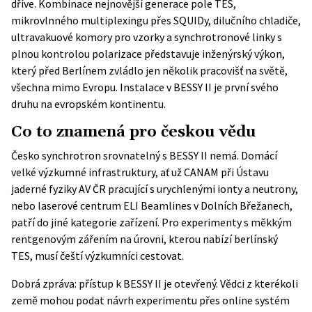
dříve. Kombinace nejnovější generace pole TES,
mikrovlnného multiplexingu přes SQUIDy, dilučního chladiče,
ultravakuové komory pro vzorky a synchrotronové linky s
plnou kontrolou polarizace představuje inženýrský výkon,
který před Berlínem zvládlo jen několik pracovišť na světě,
všechna mimo Evropu. Instalace v BESSY II je první svého
druhu na evropském kontinentu.
Co to znamená pro českou vědu
Česko synchrotron srovnatelný s BESSY II nemá. Domácí
velké výzkumné infrastruktury, ať už
CANAM
při Ústavu
jaderné fyziky AV ČR pracující s urychlenými ionty a neutrony,
nebo laserové centrum
ELI Beamlines
v Dolních Břežanech,
patří do jiné kategorie zařízení. Pro experimenty s měkkým
rentgenovým zářením na úrovni, kterou nabízí berlínský
TES, musí čeští výzkumníci cestovat.
Dobrá zpráva: přístup k BESSY II je otevřený. Vědci z kterékoli
země mohou podat návrh experimentu přes online systém