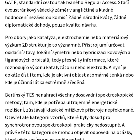
GATE, standardní cestou takzvaného Regular Access. Stačí
dvoustránkový vědecký záměr v angličtině a kladné
hodnocení nezávislou komisí. Žádné národní kvóty, žádné
diplomatické dohody, pouze kvalita návrhu.
Pro obory jako katalýza, elektrochemie nebo materiálový
výzkum 2D struktur je to významné. Přístroj umí určovat
oxidační stavy, lokální symetrii nebo hybridizaci kovových a
ligandových orbitalů, tedy přesně ty informace, které
rozhodují o výkonu katalyzátoru nebo elektrody. A nyní je
dokáže číst i tam, kde je aktivní oblast atomárně tenká nebo
kde je účinná látka extrémně zředěná.
Berlínský TES nenahradí všechny dosavadní spektroskopické
metody; tam, kde je potřeba ultrajemné energetické
rozlišení, zůstávají klasické mřížkové přístroje nepřekonané.
Otevřel ale kategorii vzorků, které byly dosud pro
synchrotronovou spektroskopii prakticky nedostupné. A
právě v této kategorii se mohou objevit odpovědi na otázky,
které věda zatím ani neuměla položit.