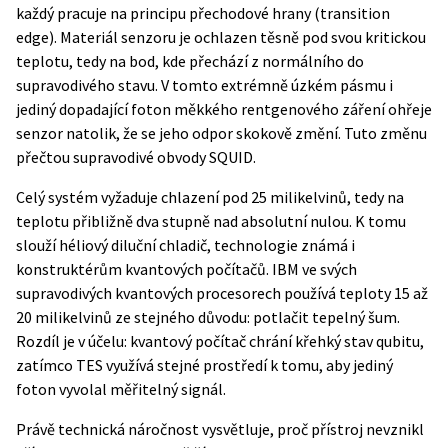
každý pracuje na principu přechodové hrany (transition
edge). Materiál senzoru je ochlazen těsně pod svou kritickou
teplotu, tedy na bod, kde přechází z normálního do
supravodivého stavu. V tomto extrémně úzkém pásmu i
jediný dopadající foton měkkého rentgenového záření ohřeje
senzor natolik, že se jeho odpor skokově změní. Tuto změnu
přečtou supravodivé obvody SQUID.
Celý systém vyžaduje chlazení pod 25 milikelvinů, tedy na
teplotu přibližně dva stupně nad absolutní nulou. K tomu
slouží héliový diluční chladič, technologie známá i
konstruktérům kvantových počítačů. IBM ve svých
supravodivých kvantových procesorech používá teploty 15 až
20 milikelvinů ze stejného důvodu: potlačit tepelný šum.
Rozdíl je v účelu: kvantový počítač chrání křehký stav qubitu,
zatímco TES využívá stejné prostředí k tomu, aby jediný
foton vyvolal měřitelný signál.
Právě technická náročnost vysvětluje, proč přístroj nevznikl