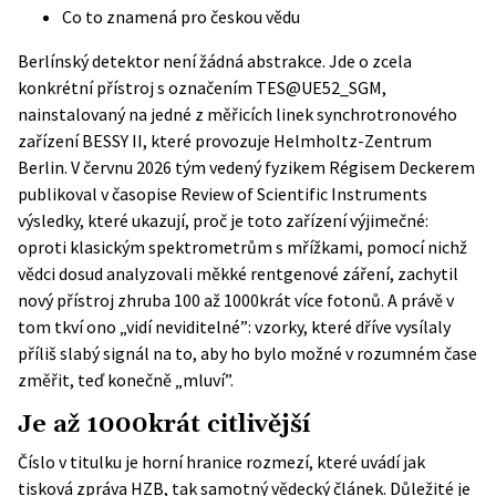
Co to znamená pro českou vědu
Berlínský detektor není žádná abstrakce. Jde o zcela
konkrétní přístroj s označením TES@UE52_SGM,
nainstalovaný na jedné z měřicích linek synchrotronového
zařízení BESSY II, které provozuje Helmholtz-Zentrum
Berlin. V červnu 2026 tým vedený fyzikem Régisem Deckerem
publikoval v časopise Review of Scientific Instruments
výsledky, které ukazují, proč je toto zařízení výjimečné:
oproti klasickým spektrometrům s mřížkami, pomocí nichž
vědci dosud analyzovali měkké rentgenové záření, zachytil
nový přístroj zhruba 100 až 1000krát více fotonů. A právě v
tom tkví ono „vidí neviditelné”: vzorky, které dříve vysílaly
příliš slabý signál na to, aby ho bylo možné v rozumném čase
změřit, teď konečně „mluví”.
Je až 1000krát citlivější
Číslo v titulku je horní hranice rozmezí, které uvádí jak
tisková zpráva HZB
, tak samotný vědecký článek. Důležité je