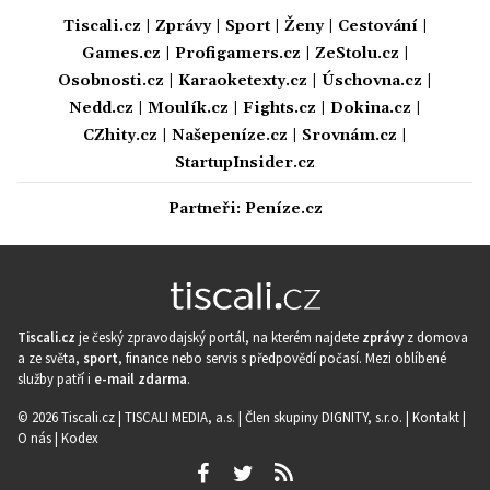
Tiscali.cz
|
Zprávy
|
Sport
|
Ženy
|
Cestování
|
Games.cz
|
Profigamers.cz
|
ZeStolu.cz
|
Osobnosti.cz
|
Karaoketexty.cz
|
Úschovna.cz
|
Nedd.cz
|
Moulík.cz
|
Fights.cz
|
Dokina.cz
|
CZhity.cz
|
Našepeníze.cz
|
Srovnám.cz
|
StartupInsider.cz
Partneři:
Peníze.cz
Tiscali.cz
je český zpravodajský portál, na kterém najdete
zprávy
z domova
a ze světa,
sport
, finance nebo servis s předpovědí počasí. Mezi oblíbené
služby patří i
e-mail zdarma
.
© 2026 Tiscali.cz |
TISCALI MEDIA, a.s.
|
Člen skupiny DIGNITY, s.r.o.
|
Kontakt
|
O nás
|
Kodex