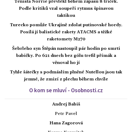
Tenista Norrie převlékl během zápasu 8 triček.
Podle kritiků vzal soupeři rytmus špinavou
taktikou
Turecko pomůže Ukrajině zdolat putinovské hordy.
Posílá jí balistické rakety ATACMS a těžké
raketomety M270
Šebrleho syn Štěpán nastoupil pár hodin po smrti
babičky. Po 621 dnech bez gólu trefil přímák a
věnoval ho jí
Tyhle šátečky s podmáslím plněné Nutellou jsou tak
jemné, že zmizí z plechu během chvíle
O kom se mluví - Osobnosti.cz
Andrej Babiš
Petr Pavel
Hana Zagorová