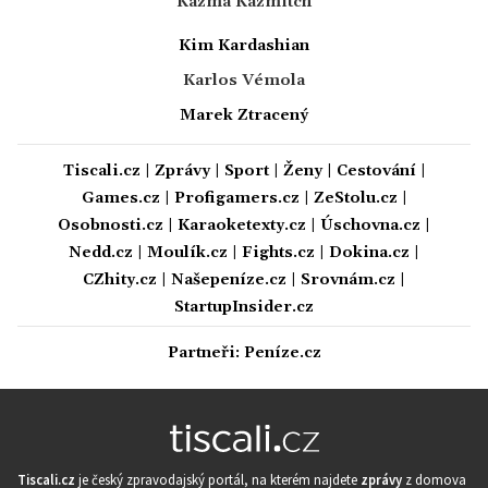
Kazma Kazmitch
Kim Kardashian
Karlos Vémola
Marek Ztracený
Tiscali.cz
|
Zprávy
|
Sport
|
Ženy
|
Cestování
|
Games.cz
|
Profigamers.cz
|
ZeStolu.cz
|
Osobnosti.cz
|
Karaoketexty.cz
|
Úschovna.cz
|
Nedd.cz
|
Moulík.cz
|
Fights.cz
|
Dokina.cz
|
CZhity.cz
|
Našepeníze.cz
|
Srovnám.cz
|
StartupInsider.cz
Partneři:
Peníze.cz
Tiscali.cz
je český zpravodajský portál, na kterém najdete
zprávy
z domova