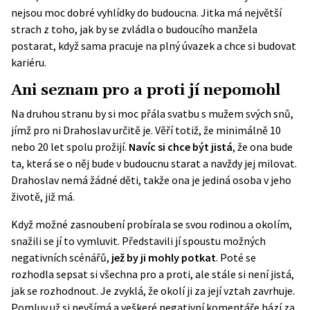
nejsou moc dobré vyhlídky do budoucna. Jitka má největší
strach z toho, jak by se zvládla o budoucího manžela
postarat, když sama pracuje na plný úvazek a chce si budovat
kariéru.
Ani seznam pro a proti jí nepomohl
Na druhou stranu by si moc přála svatbu s mužem svých snů,
jímž pro ni Drahoslav určitě je. Věří totiž, že minimálně 10
nebo 20 let spolu prožijí.
Navíc si chce být jistá
, že ona bude
ta, která se o něj bude v budoucnu starat a navždy jej milovat.
Drahoslav nemá žádné děti, takže ona je jediná osoba v jeho
životě, již má.
Když možné zasnoubení probírala se svou rodinou a okolím,
snažili se jí to vymluvit. Představili jí spoustu možných
negativních scénářů,
jež by ji mohly potkat
. Poté se
rozhodla sepsat si všechna pro a proti, ale stále si není jistá,
jak se rozhodnout. Je zvyklá, že okolí ji za její vztah zavrhuje.
Pomluv už si nevšímá a veškeré negativní komentáře hází za