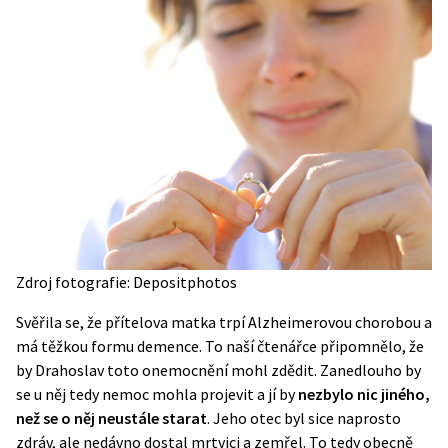
Zdroj fotografie: Depositphotos
Svěřila se, že přítelova matka trpí Alzheimerovou chorobou a
má těžkou formu demence. To naší čtenářce připomnělo, že
by Drahoslav toto onemocnění mohl zdědit. Zanedlouho by
se u něj tedy nemoc mohla projevit a jí by
nezbylo nic jiného,
než se o něj neustále starat
. Jeho otec byl sice naprosto
zdráv, ale nedávno dostal mrtvici a zemřel. To tedy obecně