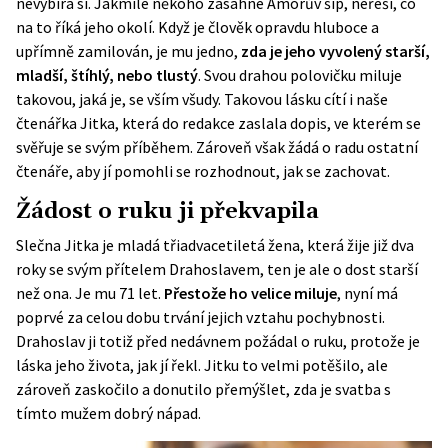
nevybírá si. Jakmile někoho zasáhne Amorův šíp, neřeší, co
na to říká jeho okolí. Když je člověk opravdu hluboce a
upřímně zamilován, je mu jedno,
zda je jeho vyvolený starší,
mladší, štíhlý, nebo tlustý
. Svou drahou polovičku miluje
takovou, jaká je, se vším všudy. Takovou lásku cítí i naše
čtenářka Jitka, která do redakce zaslala dopis, ve kterém se
svěřuje se svým příběhem. Zároveň však žádá o radu ostatní
čtenáře, aby jí pomohli se rozhodnout, jak se zachovat.
Žádost o ruku ji překvapila
Slečna Jitka je mladá třiadvacetiletá žena, která žije již dva
roky se svým přítelem Drahoslavem, ten je ale o dost starší
než ona. Je mu 71 let.
Přestože ho velice miluje
, nyní má
poprvé za celou dobu trvání jejich vztahu pochybnosti.
Drahoslav ji totiž před nedávnem požádal o ruku, protože je
láska jeho života, jak jí řekl. Jitku to velmi potěšilo, ale
zároveň zaskočilo a donutilo přemýšlet, zda je
svatba
s
tímto mužem dobrý nápad.