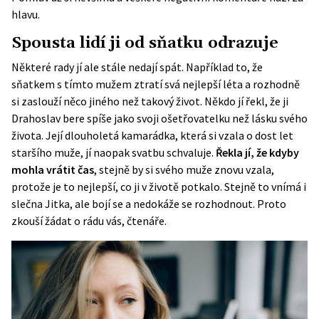
hlavu.
Spousta lidí ji od sňatku odrazuje
Některé rady jí ale stále nedají spát. Například to, že
sňatkem s tímto mužem ztratí svá nejlepší léta a rozhodně
si zaslouží něco jiného než takový život. Někdo jí řekl, že ji
Drahoslav bere spíše jako svoji ošetřovatelku než
lásku
svého
života. Její dlouholetá kamarádka, která si vzala o dost let
staršího muže, jí naopak svatbu schvaluje.
Řekla jí, že kdyby
mohla vrátit čas
, stejně by si svého muže znovu vzala,
protože je to nejlepší, co ji v životě potkalo. Stejně to vnímá i
slečna Jitka, ale bojí se a nedokáže se rozhodnout. Proto
zkouší žádat o rádu vás, čtenáře.