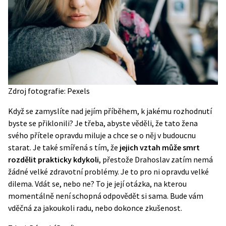
Zdroj fotografie: Pexels
Když se zamyslíte nad jejím příběhem, k jakému rozhodnutí
byste se přiklonili? Je třeba, abyste věděli, že tato žena
svého přítele opravdu miluje a chce se o něj v budoucnu
starat. Je také smířená s tím, že
jejich vztah může smrt
rozdělit prakticky kdykoli
, přestože Drahoslav zatím nemá
žádné velké zdravotní problémy. Je to pro ni opravdu velké
dilema. Vdát se, nebo ne? To je její otázka, na kterou
momentálně není schopná odpovědět si sama. Bude vám
vděčná za jakoukoli radu, nebo dokonce zkušenost.