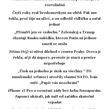
rozvolněná
Čtyři roky zval bezdomovkyni na oběd. Pak mu
řekla, proč žije na ulici, a on odložil vidličku a začal
jednat
„Příměří jen ve vzduchu.“ Zelenskyj a Trump
chystají Rusku nabídku, kterou Putin už jednou
smetl ze stolu
Jiřina (65) si užívá důchod v centru Prahy. Dcera jí
řekla, ať jí dá úspory, protože je stará a peníze
nepotřebuje
„Útok na jednoho je útok na všechny.“ Tři
muslimské velmoci stvořily vlastní NATO. Írán
zuří: „Papír vás neochrání“
iPhone 17 Pro s rovnými zády bez hrbu fotoaparátu.
Japonci ukázali, jak měl od začátku skutečně
vypadat