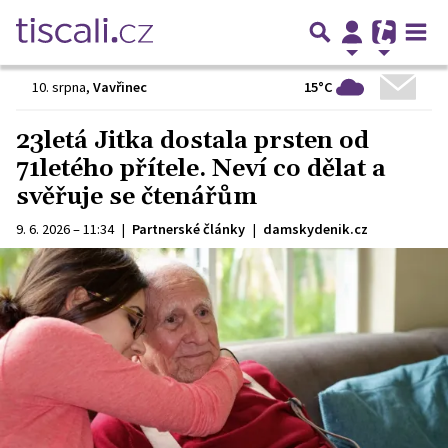
15°C
10. srpna
,
Vavřinec
23letá Jitka dostala prsten od
71letého přítele. Neví co dělat a
svěřuje se čtenářům
9. 6. 2026 – 11:34
|
Partnerské články
|
damskydenik.cz