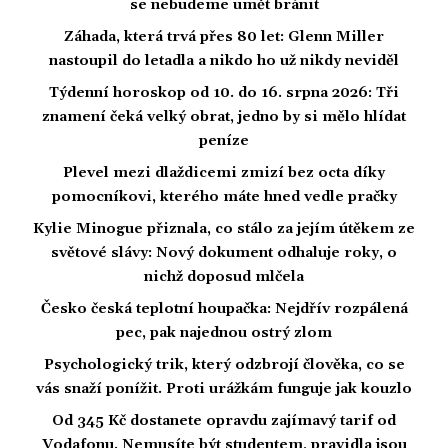
se nebudeme umět bránit
Záhada, která trvá přes 80 let: Glenn Miller
nastoupil do letadla a nikdo ho už nikdy neviděl
Týdenní horoskop od 10. do 16. srpna 2026: Tři
znamení čeká velký obrat, jedno by si mělo hlídat
peníze
Plevel mezi dlaždicemi zmizí bez octa díky
pomocníkovi, kterého máte hned vedle pračky
Kylie Minogue přiznala, co stálo za jejím útěkem ze
světové slávy: Nový dokument odhaluje roky, o
nichž doposud mlčela
Česko česká teplotní houpačka: Nejdřív rozpálená
pec, pak najednou ostrý zlom
Psychologický trik, který odzbrojí člověka, co se
vás snaží ponížit. Proti urážkám funguje jak kouzlo
Od 345 Kč dostanete opravdu zajímavý tarif od
Vodafonu. Nemusíte být studentem, pravidla jsou