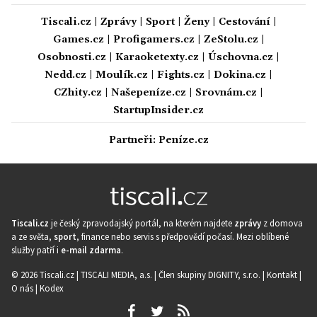
Tiscali.cz
|
Zprávy
|
Sport
|
Ženy
|
Cestování
|
Games.cz
|
Profigamers.cz
|
ZeStolu.cz
|
Osobnosti.cz
|
Karaoketexty.cz
|
Úschovna.cz
|
Nedd.cz
|
Moulík.cz
|
Fights.cz
|
Dokina.cz
|
CZhity.cz
|
Našepeníze.cz
|
Srovnám.cz
|
StartupInsider.cz
Partneři:
Peníze.cz
Tiscali.cz
je český zpravodajský portál, na kterém najdete
zprávy
z domova
a ze světa,
sport
, finance nebo servis s předpovědí počasí. Mezi oblíbené
služby patří i
e-mail zdarma
.
© 2026 Tiscali.cz |
TISCALI MEDIA, a.s.
|
Člen skupiny DIGNITY, s.r.o.
|
Kontakt
|
O nás
|
Kodex