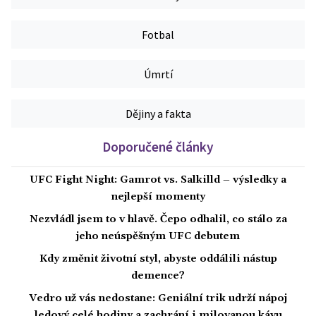
Fotbal
Úmrtí
Dějiny a fakta
Doporučené články
UFC Fight Night: Gamrot vs. Salkilld – výsledky a
nejlepší momenty
Nezvládl jsem to v hlavě. Čepo odhalil, co stálo za
jeho neúspěšným UFC debutem
Kdy změnit životní styl, abyste oddálili nástup
demence?
Vedro už vás nedostane: Geniální trik udrží nápoj
ledový celé hodiny a zachrání i milovanou kávu