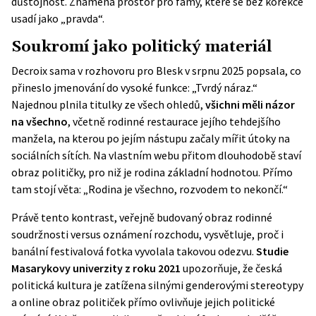
důstojnost. Znamená prostor pro fámy, které se bez korekce
usadí jako „pravda“.
Soukromí jako politický materiál
Decroix sama v rozhovoru pro Blesk v srpnu 2025 popsala, co
přineslo jmenování do vysoké funkce: „Tvrdý náraz.“
Najednou plnila titulky ze všech ohledů,
všichni měli názor
na všechno
, včetně rodinné restaurace jejího tehdejšího
manžela, na kterou po jejím nástupu začaly mířit útoky na
sociálních sítích. Na vlastním webu přitom dlouhodobě staví
obraz političky, pro niž je rodina základní hodnotou. Přímo
tam stojí věta: „Rodina je všechno, rozvodem to nekončí.“
Právě tento kontrast, veřejně budovaný obraz rodinné
soudržnosti versus oznámení rozchodu, vysvětluje, proč i
banální festivalová fotka vyvolala takovou odezvu.
Studie
Masarykovy univerzity z roku 2021
upozorňuje, že česká
politická kultura je zatížena silnými genderovými stereotypy
a online obraz političek přímo ovlivňuje jejich politické