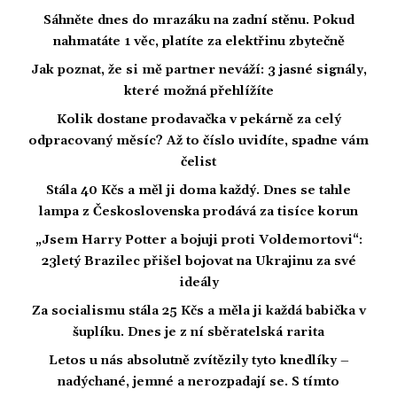
Sáhněte dnes do mrazáku na zadní stěnu. Pokud
nahmatáte 1 věc, platíte za elektřinu zbytečně
Jak poznat, že si mě partner neváží: 3 jasné signály,
které možná přehlížíte
Kolik dostane prodavačka v pekárně za celý
odpracovaný měsíc? Až to číslo uvidíte, spadne vám
čelist
Stála 40 Kčs a měl ji doma každý. Dnes se tahle
lampa z Československa prodává za tisíce korun
„Jsem Harry Potter a bojuji proti Voldemortovi“:
23letý Brazilec přišel bojovat na Ukrajinu za své
ideály
Za socialismu stála 25 Kčs a měla ji každá babička v
šuplíku. Dnes je z ní sběratelská rarita
Letos u nás absolutně zvítězily tyto knedlíky –
nadýchané, jemné a nerozpadají se. S tímto