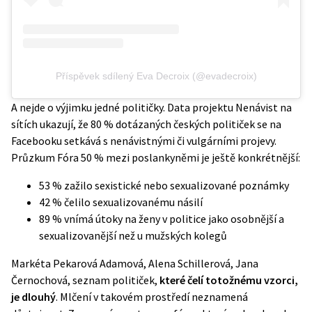
Příspěvek sdílený Eva Decroix (@evadecroix)
A nejde o výjimku jedné političky. Data projektu
Nenávist na
sítích
ukazují, že 80 % dotázaných českých političek se na
Facebooku setkává s nenávistnými či vulgárními projevy.
Průzkum Fóra 50 % mezi poslankyněmi je ještě konkrétnější:
53 % zažilo sexistické nebo sexualizované poznámky
42 % čelilo sexualizovanému násilí
89 % vnímá útoky na ženy v politice jako osobnější a
sexualizovanější než u mužských kolegů
Markéta Pekarová Adamová, Alena Schillerová, Jana
Černochová, seznam političek,
které čelí totožnému vzorci,
je dlouhý
. Mlčení v takovém prostředí neznamená