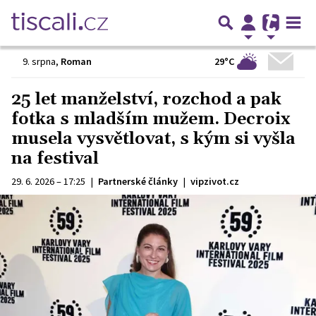
29°C
9. srpna
,
Roman
25 let manželství, rozchod a pak
fotka s mladším mužem. Decroix
musela vysvětlovat, s kým si vyšla
na festival
29. 6. 2026 – 17:25
|
Partnerské články
|
vipzivot.cz