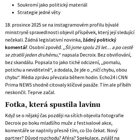
Soukromí jako politický materiál
Strategie jedné věty
18. prosince 2025 se na instagramovém profilu bývalé
ministryně spravedlnosti objevil příspěvek, který její sledující
nečekali. Žádná legislativní novinka,
žádný politický
komentář
. Osobní zpověď. „
Šli jsme spolu 25 let… a po cestě
se ztratili jeden druhému,
“ napsala Decroix. Bez obviňování,
bez skandálu. Popsala to jako tiché odcizení, „pomalu,
potichu a neviditelně“, a dodala, že jde o „ničí chybu, obou
chybu“. Média zprávu převzala během hodin.
Echo24
i CNN
Prima NEWS shodně citovaly klíčové pasáže. Tím ale příběh
neskončil. Teprve začal.
Fotka, která spustila lavinu
Když se o nějaký čas později na sítích objevila fotografie
Decroix po boku mladšího muže z festivalové akce,
komentáře se naplnily přesně tím, co šlo čekat. Nový
partner? Důvod rozchodu? Aféra? Spekulace, zvlášť na