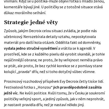
vnímání. Když se u politika-muže objeví fotka s mladší ženou,
komentáře bývají jiné. U političky se z totožné situace stává
důkaz morálního selhání.
Strategie jedné věty
Způsob, jakým Decroix celou situaci zvládla, je podle nás
učebnicový. Nerozebírala detaily vztahu, neposkytovala
materiál pro další kola otázek. Oddělila fakt od domněnky,
vydala jedno stručné vysvětlení
a vrátila se k agendě. V
prostředí, kde se z každého pixelu dá vyrobit skandál, je tohle
nejúčinnější obrana; ne proto, že by veřejnost neměla právo
se ptát, ale proto, že bez rychlé korekce se z pomluvy stane
kolující „pravda“ dřív, než si toho dotyčný vůbec všimne.
Prosincový rozchodový příspěvek Evy Decroix četly tisíce lidí.
Festivalová fotka s „Honzou“
jich pravděpodobně zasáhla
ještě víc.
Ne kvůli politice. Kvůli tomu, že v Česku je soukromí
političky veřejný sport, a jediný způsob, jak v něm neprohrát,
je nastavit pravidla dřív, než je nastaví někdo jiný.