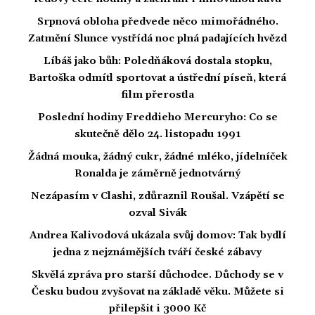
Srpnová obloha předvede něco mimořádného.
Zatmění Slunce vystřídá noc plná padajících hvězd
Líbáš jako bůh: Poledňáková dostala stopku,
Bartoška odmítl sportovat a ústřední píseň, která
film přerostla
Poslední hodiny Freddieho Mercuryho: Co se
skutečně dělo 24. listopadu 1991
Žádná mouka, žádný cukr, žádné mléko, jídelníček
Ronalda je záměrně jednotvárný
Nezápasím v Clashi, zdůraznil Roušal. Vzápětí se
ozval Sivák
Andrea Kalivodová ukázala svůj domov: Tak bydlí
jedna z nejznámějších tváří české zábavy
Skvělá zpráva pro starší důchodce. Důchody se v
Česku budou zvyšovat na základě věku. Můžete si
přilepšit i 3000 Kč