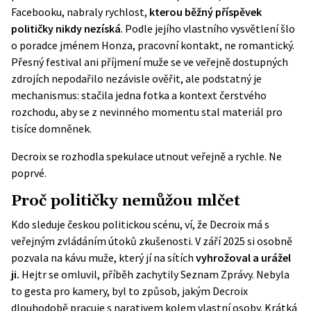
Facebooku, nabraly rychlost,
kterou běžný příspěvek
političky nikdy nezíská
. Podle jejího vlastního vysvětlení šlo
o poradce jménem Honza, pracovní kontakt, ne romantický.
Přesný festival ani příjmení muže se ve veřejně dostupných
zdrojích nepodařilo nezávisle ověřit, ale podstatný je
mechanismus: stačila jedna fotka a kontext čerstvého
rozchodu, aby se z nevinného momentu stal materiál pro
tisíce domněnek.
Decroix se rozhodla spekulace utnout veřejně a rychle. Ne
poprvé.
Proč političky nemůžou mlčet
Kdo sleduje českou politickou scénu, ví, že Decroix má s
veřejným zvládáním útoků zkušenosti. V září 2025 si osobně
pozvala na kávu muže, který jí na sítích
vyhrožoval a urážel
ji.
Hejtr se omluvil, příběh zachytily
Seznam Zprávy
. Nebyla
to gesta pro kamery, byl to způsob, jakým Decroix
dlouhodobě pracuje s narativem kolem vlastní osoby. Krátká