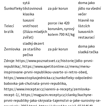
sytá
doma jako
Šunkofleky
těstovinová
za pár korun
jídlo na všední
klasika
večer
luxusní
hlavně na
porce i ke 420
Telecí
vnitřnost
lístcích
korunám, syrový
brzlík
(žláza mladých
luxusních
kolem 700 Kč/kg
zvířat)
restaurací
sladký dezert
doma jako
Žemlovka
ze staršího
za pár korun
sladká tečka
pečiva
Zdroje: https://www.poznatsvet.cz/historie/jidlo-prvni-
republika/, https://www.apetitonline.cz/menu/menu-
inspirovane-prvni-republikou-uvarte-si-retro-obed,
https://www.stoplusjednicka.cz/sunkofleky-odpoledni-
babovka-jak-chutnala-prvni-republika,
https://www.ireceptar.cz/vareni-a-recepty/zemlovka-
recept-1/, https://magazin.recepty.cz/clanky/kuchyne-
prvni-republiky-jaka-skryvala-tajemstvi-a-jake-suroviny-se-