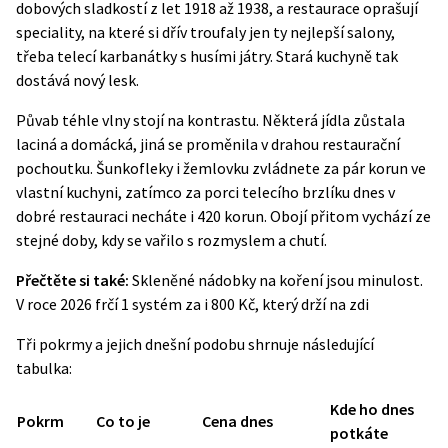
dobových sladkostí z let 1918 až 1938, a restaurace oprašují
speciality, na které si dřív troufaly jen ty nejlepší salony,
třeba telecí karbanátky s husími játry. Stará kuchyně tak
dostává nový lesk.
Půvab téhle vlny stojí na kontrastu. Některá jídla zůstala
laciná a domácká, jiná se proměnila v drahou restaurační
pochoutku. Šunkofleky i žemlovku zvládnete za pár korun ve
vlastní kuchyni, zatímco za porci telecího brzlíku dnes v
dobré restauraci necháte i 420 korun. Obojí přitom vychází ze
stejné doby, kdy se vařilo s rozmyslem a chutí.
Přečtěte si také:
Skleněné nádobky na koření jsou minulost.
V roce 2026 frčí 1 systém za i 800 Kč, který drží na zdi
Tři pokrmy a jejich dnešní podobu shrnuje následující
tabulka:
Kde ho dnes
Pokrm
Co to je
Cena dnes
potkáte