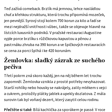
Teď zažívá comeback. Brzlík má jemnou, lehce nasládlou
chuť a křehkou strukturu, která trochu připomíná mozeček,
jen pevnější. Syrový stojí kolem 700 korun za kilo a řadí se
mezi nejdražší vnitřnosti vůbec, takže se objevuje hlavně na
lístcích luxusních podniků. V pražské restauraci Augustine
vyjde porce brzlíku s růžičkovou kapustou a pěnou z
pastrnáku zhruba na 390 korun a ve špičkových restauracích
se cena za porci šplhá i ke 420 korunám.
Žemlovka: sladký zázrak ze suchého
pečiva
Třetí pokrm zná skoro každý, jen na něj během let trochu
zapomněl. Žemlovka vznikla z prosté potřeby nevyhazovat.
Starší rohlíky nebo housky se nakrájely, zalily mlékem s vejci
a cukrem, proložily plátky jablek a upekly dozlatova. Z mála
surovin tak byl voňavý dezert, který zasytil celou rodinu.
Přečtěte si také:
Bílá kachlička za sporákem je passé. V roce