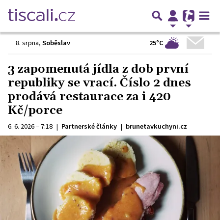
25°C
8. srpna
,
Soběslav
3 zapomenutá jídla z dob první
republiky se vrací. Číslo 2 dnes
prodává restaurace za i 420
Kč/porce
6. 6. 2026 – 7:18
|
Partnerské články
|
brunetavkuchyni.cz