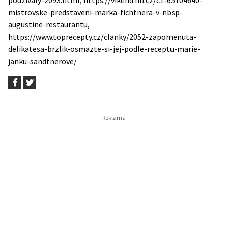
pouzivaly-2093.html, https://vikend.hn.cz/c1-65104640-
mistrovske-predstaveni-marka-fichtnera-v-nbsp-
augustine-restaurantu,
https://www.toprecepty.cz/clanky/2052-zapomenuta-
delikatesa-brzlik-osmazte-si-jej-podle-receptu-marie-
janku-sandtnerove/