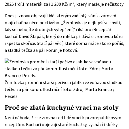
2026 frčí 1 materiál za i 1 200 Kč/m², který maskuje nečistoty
Dnes ji znovu objevují lidé, kterým vadí plýtvání a zároveň
mají chuť na něco poctivého. „Žemlovka je nejlepší ve chvíli,
kdy se nebojíte drobných vylepšení,” říká pro iReceptář
kuchař David Šlapák, který do mléka přidává citronovou kůru
i špetku skořice. Stačí pár věcí, které doma máte skoro pořád,
a sladká tečka za pár korun je hotová.
Žemlovka promění starší pečivo a jablka ve voňavou sladkou
tečku za pár korun. Ilustrační foto. Zdroj: Marta Branco /
Pexels.
Proč se zlatá kuchyně vrací na stoly
Není náhoda, že se zrovna teď lidé vrací k prvorepublikovým
receptům. Kuchaři objevují staré kuchařky, vychází i sbírky