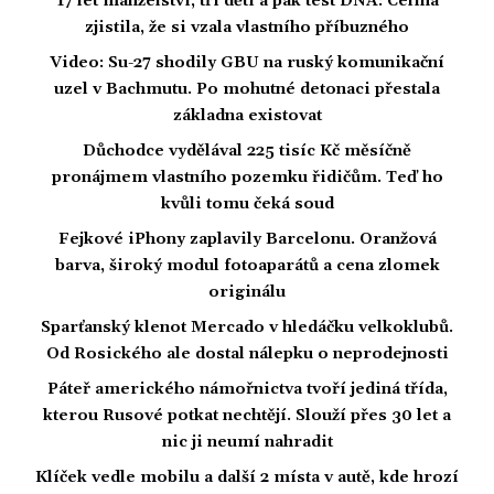
17 let manželství, tři děti a pak test DNA: Celina
zjistila, že si vzala vlastního příbuzného
Video: Su-27 shodily GBU na ruský komunikační
uzel v Bachmutu. Po mohutné detonaci přestala
základna existovat
Důchodce vydělával 225 tisíc Kč měsíčně
pronájmem vlastního pozemku řidičům. Teď ho
kvůli tomu čeká soud
Fejkové iPhony zaplavily Barcelonu. Oranžová
barva, široký modul fotoaparátů a cena zlomek
originálu
Sparťanský klenot Mercado v hledáčku velkoklubů.
Od Rosického ale dostal nálepku o neprodejnosti
Páteř amerického námořnictva tvoří jediná třída,
kterou Rusové potkat nechtějí. Slouží přes 30 let a
nic ji neumí nahradit
Klíček vedle mobilu a další 2 místa v autě, kde hrozí