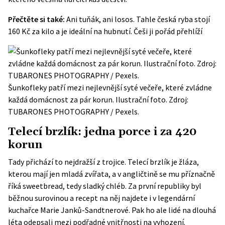
Přečtěte si také:
Ani tuňák, ani losos. Tahle česká ryba stojí
160 Kč za kilo a je ideální na hubnutí. Češi ji pořád přehlíží
Šunkofleky patří mezi nejlevnější syté večeře, které zvládne
každá domácnost za pár korun. Ilustrační foto. Zdroj:
TUBARONES PHOTOGRAPHY / Pexels.
Telecí brzlík: jedna porce i za 420
korun
Tady přichází to nejdražší z trojice. Telecí brzlík je žláza,
kterou mají jen mladá zvířata, a v angličtině se mu příznačně
říká sweetbread, tedy sladký chléb. Za první republiky byl
běžnou surovinou a recept na něj najdete i v legendární
kuchařce Marie Janků-Sandtnerové. Pak ho ale lidé na dlouhá
léta odepsali mezi podřadné vnitřnosti na vyhození.