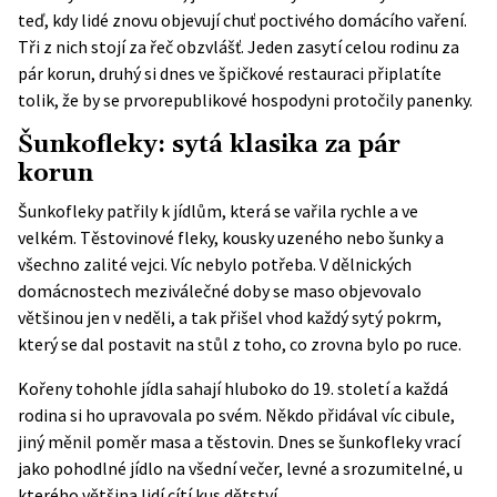
teď, kdy lidé znovu objevují chuť poctivého domácího vaření.
Tři z nich stojí za řeč obzvlášť. Jeden zasytí celou rodinu za
pár korun, druhý si dnes ve špičkové restauraci připlatíte
tolik, že by se prvorepublikové hospodyni protočily panenky.
Šunkofleky: sytá klasika za pár
korun
Šunkofleky patřily k jídlům, která se vařila rychle a ve
velkém. Těstovinové fleky, kousky uzeného nebo šunky a
všechno zalité vejci. Víc nebylo potřeba. V dělnických
domácnostech meziválečné doby se maso objevovalo
většinou jen v neděli, a tak přišel vhod každý sytý pokrm,
který se dal postavit na stůl z toho, co zrovna bylo po ruce.
Kořeny tohohle jídla sahají hluboko do 19. století a každá
rodina si ho upravovala po svém. Někdo přidával víc cibule,
jiný měnil poměr masa a těstovin. Dnes se šunkofleky vrací
jako pohodlné jídlo na všední večer, levné a srozumitelné, u
kterého většina lidí cítí kus dětství.