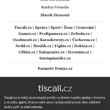
Karlos Vémola
Marek Ztracený
Tiscali.cz
|
Zprávy
|
Sport
|
Ženy
|
Cestování
|
Games.cz
|
Profigamers.cz
|
ZeStolu.cz
|
Osobnosti.cz
|
Karaoketexty.cz
|
Úschovna.cz
|
Nedd.cz
|
Moulík.cz
|
Fights.cz
|
Dokina.cz
|
CZhity.cz
|
Našepeníze.cz
|
Srovnám.cz
|
StartupInsider.cz
Partneři:
Peníze.cz
Tiscali.cz
je český zpravodajský portál, na kterém najdete
zprávy
z domova
a ze světa,
sport
, finance nebo servis s předpovědí počasí. Mezi oblíbené
služby patří i
e-mail zdarma
.