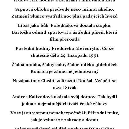
ledový celé hodiny a zachrání i milovanou kávu
Srpnová obloha předvede něco mimořádného.
Zatmění Slunce vystřídá noc plná padajících hvězd
Líbáš jako bůh: Poledňáková dostala stopku,
Bartoška odmítl sportovat a ústřední píseň, která
film přerostla
Poslední hodiny Freddieho Mercuryho: Co se
skutečně dělo 24. listopadu 1991
Žádná mouka, žádný cukr, žádné mléko, jídelníček
Ronalda je záměrně jednotvárný
Nezápasím v Clashi, zdůraznil Roušal. Vzápětí se
ozval Sivák
Andrea Kalivodová ukázala svůj domov: Tak bydlí
jedna z nejznámějších tváří české zábavy
Vosy jsou v srpnu nejnebezpečnější: Přírodní triky,
jak je vyhnat ze zahrady a domu