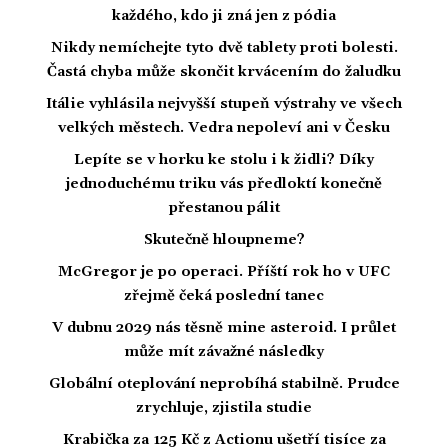
každého, kdo ji zná jen z pódia
Nikdy nemíchejte tyto dvě tablety proti bolesti.
Častá chyba může skončit krvácením do žaludku
Itálie vyhlásila nejvyšší stupeň výstrahy ve všech
velkých městech. Vedra nepoleví ani v Česku
Lepíte se v horku ke stolu i k židli? Díky
jednoduchému triku vás předloktí konečně
přestanou pálit
Skutečně hloupneme?
McGregor je po operaci. Příští rok ho v UFC
zřejmě čeká poslední tanec
V dubnu 2029 nás těsně mine asteroid. I průlet
může mít závažné následky
Globální oteplování neprobíhá stabilně. Prudce
zrychluje, zjistila studie
Krabička za 125 Kč z Actionu ušetří tisíce za