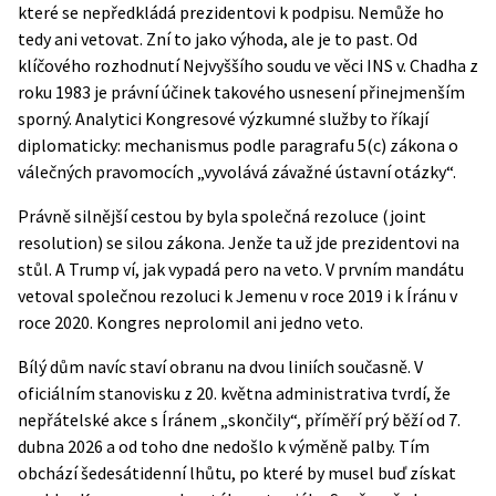
které se nepředkládá prezidentovi k podpisu. Nemůže ho
tedy ani vetovat. Zní to jako výhoda, ale je to past. Od
klíčového rozhodnutí Nejvyššího soudu ve věci INS v. Chadha z
roku 1983 je právní účinek takového usnesení přinejmenším
sporný. Analytici
Kongresové výzkumné služby
to říkají
diplomaticky: mechanismus podle paragrafu 5(c) zákona o
válečných pravomocích „vyvolává závažné ústavní otázky“.
Právně silnější cestou by byla společná rezoluce (joint
resolution) se silou zákona. Jenže ta už jde prezidentovi na
stůl. A Trump ví, jak vypadá pero na veto. V prvním mandátu
vetoval společnou rezoluci k Jemenu v roce 2019 i k Íránu v
roce 2020. Kongres neprolomil ani jedno veto.
Bílý dům navíc staví obranu na dvou liniích současně. V
oficiálním stanovisku
z 20. května administrativa tvrdí, že
nepřátelské akce s Íránem „skončily“, příměří prý běží od 7.
dubna 2026 a od toho dne nedošlo k výměně palby. Tím
obchází šedesátidenní lhůtu, po které by musel buď získat