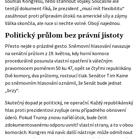
souhlas Kongresu, nebo stáhnout vojáky. Současně ale
tentýž dokument říká, že prezident „musí mít flexibilitu“
zasáhnout proti přípravám útoků na americké síly a zájmy.
Válka skončila, ale ruce si nechte volné. Obojí najednou.
Politický průlom bez právní jistoty
Přesto nejde o prázdné gesto. Sněmovní hlasování navazuje
na senátní průlom z 19. května, kdy horní komora
procedurálně posunula vlastní opatření k válečným
pravomocem poměrem 50 ku 47, opět se čtyřmi republikány.
Dvě komory, dva průlomy, rostoucí tlak. Senátor Tim Kaine
po sněmovním hlasování oznámil, že Senát bude jednat
„brzy“.
Skutečný dopad je politický, ne operační. Každý republikánský
hlas proti prezidentovi zvyšuje cenu případného obnovení
úderů. Pokud Trump znovu nařídí útok, bude čelit
zdokumentovanému odporu uvnitř vlastní strany, a to v obou
komorách. Kongres má navíc další nástroje: může odmítnout