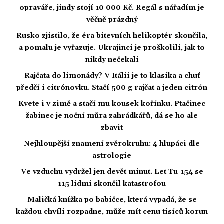
opraváře, jindy stojí 10 000 Kč. Regál s nářadím je
věčně prázdný
Rusko zjistilo, že éra bitevních helikoptér skončila,
a pomalu je vyřazuje. Ukrajinci je proškolili, jak to
nikdy nečekali
Rajčata do limonády? V Itálii je to klasika a chuť
předčí i citrónovku. Stačí 500 g rajčat a jeden citrón
Kvete i v zimě a stačí mu kousek kořínku. Ptačinec
žabinec je noční můra zahrádkářů, dá se ho ale
zbavit
Nejhloupější znamení zvěrokruhu: 4 hlupáci dle
astrologie
Ve vzduchu vydržel jen devět minut. Let Tu-154 se
115 lidmi skončil katastrofou
Maličká knížka po babičce, která vypadá, že se
každou chvíli rozpadne, může mít cenu tisíců korun