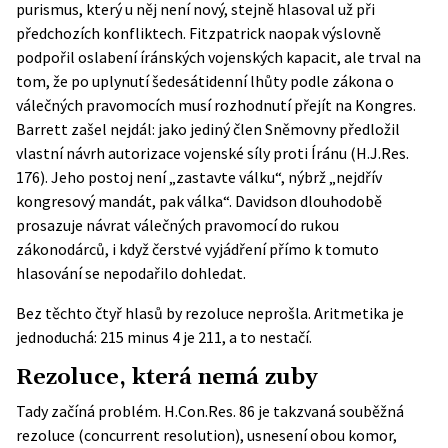
purismus, který u něj není nový, stejně hlasoval už při
předchozích konfliktech. Fitzpatrick naopak výslovně
podpořil oslabení íránských vojenských kapacit, ale trval na
tom, že po uplynutí šedesátidenní lhůty podle zákona o
válečných pravomocích musí rozhodnutí přejít na Kongres.
Barrett zašel nejdál: jako jediný člen Sněmovny předložil
vlastní návrh autorizace vojenské síly proti Íránu (H.J.Res.
176). Jeho postoj není „zastavte válku“, nýbrž „nejdřív
kongresový mandát, pak válka“. Davidson dlouhodobě
prosazuje návrat válečných pravomocí do rukou
zákonodárců, i když čerstvé vyjádření přímo k tomuto
hlasování se nepodařilo dohledat.
Bez těchto čtyř hlasů by rezoluce neprošla. Aritmetika je
jednoduchá: 215 minus 4 je 211, a to nestačí.
Rezoluce, která nemá zuby
Tady začíná problém. H.Con.Res. 86 je takzvaná souběžná
rezoluce (concurrent resolution), usnesení obou komor,