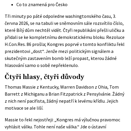
Co to znamená pro Česko
Tři minuty po páté odpoledne washingtonského času, 3.
června 2026, se na tabuli ve sněmovním sále rozsvítilo číslo,
které Bílý dům nechtěl vidět. Čtyři republikáni přešli uličku a
přidali se ke kompletnímu demokratickému bloku. Rezoluce
H.Con.Res. 86
prošla; Kongres poprvé v tomto konfliktu řekl
prezidentovi „dost“. Jenže mezi politickým signálem a
skutečným zastavením bomb leží propast, kterou žádné
hlasování samo o sobě nepřeklenulo.
Čtyři hlasy, čtyři důvody
Thomas Massie z Kentucky, Warren Davidson z Ohia, Tom
Barrett z Michiganu a Brian Fitzpatrick z Pensylvánie. Žádný
z nich není pacifista, žádný nepatří k levému křídlu. Jejich
motivace se ale liší.
Massie to řekl nejostřeji: „Kongres má výlučnou pravomoc
vyhlásit válku. Tohle není naše válka.“ Jde o ústavní