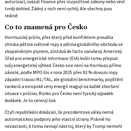
autorizaci, svázat finance přes rozpočtové zákony nebo vést
tvrdý dohled. Žádný z nich není rychlý. Ale všechny jsou
reálné.
Co to znamená pro Česko
Hormuzský průliv, přes který před konfliktem proudila
zhruba pětina světové ropy a pětina globálního obchodu se
zkapalněným plynem, zůstává de facto narušený. Americký
Úřad pro energetické informace (EIA) kvůli tomu přepsal
svůj energetický výhled. Česko sice není na Hormuzu přímo
závislé, podle
MPO
šlo v roce 2025 přes 92 % dovozu ropy
západní trasou IKL/TAL, ale globální benchmarky, pojištění
tankerů a evropské ceny energií reagují na každé zhoršení
situace v průlivu. Riziko pro Česko není fyzický výpadek
dodávek. Je to cenový šok.
Čtyři republikáni dokázali, že prezidentova válka nemá
automatickou podporu jeho vlastní strany. Právně ho
nezastavili, k tomu nemají nástroj, který by Trump nemohl