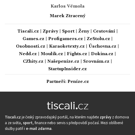
Karlos Vémola
Marek Ztracený
Tiscali.cz
|
Zprávy
|
Sport
|
Ženy
|
Cestování
|
Games.cz
|
Profigamers.cz
|
ZeStolu.cz
|
Osobnosti.cz
|
Karaoketexty.cz
|
Úschovna.cz
|
Nedd.cz
|
Moulík.cz
|
Fights.cz
|
Dokina.cz
|
CZhity.cz
|
Našepeníze.cz
|
Srovnám.cz
|
StartupInsider.cz
Partneři:
Peníze.cz
Tiscali.cz
je český zpravodajský portál, na kterém najdete
zprávy
z domova
a ze světa,
sport
, finance nebo servis s předpovědí počasí. Mezi oblíbené
služby patří i
e-mail zdarma
.