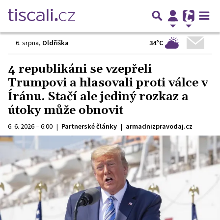
34°C
6. srpna
,
Oldřiška
4 republikáni se vzepřeli
Trumpovi a hlasovali proti válce v
Íránu. Stačí ale jediný rozkaz a
útoky může obnovit
6. 6. 2026 – 6:00
|
Partnerské články
|
armadnizpravodaj.cz