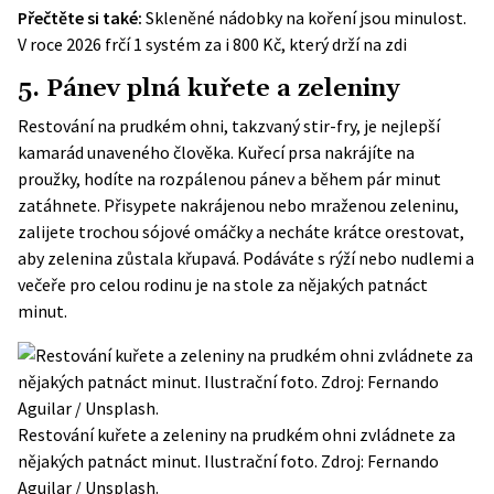
Přečtěte si také:
Skleněné nádobky na koření jsou minulost.
V roce 2026 frčí 1 systém za i 800 Kč, který drží na zdi
5. Pánev plná kuřete a zeleniny
Restování na prudkém ohni, takzvaný stir-fry, je nejlepší
kamarád unaveného člověka. Kuřecí prsa nakrájíte na
proužky, hodíte na rozpálenou pánev a během pár minut
zatáhnete. Přisypete nakrájenou nebo mraženou zeleninu,
zalijete trochou sójové omáčky a necháte krátce orestovat,
aby zelenina zůstala křupavá. Podáváte s rýží nebo nudlemi a
večeře pro celou rodinu je na stole za nějakých patnáct
minut.
Restování kuřete a zeleniny na prudkém ohni zvládnete za
nějakých patnáct minut. Ilustrační foto. Zdroj: Fernando
Aguilar / Unsplash.