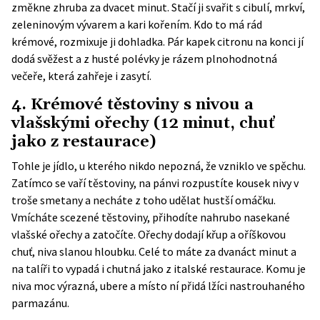
změkne zhruba za dvacet minut. Stačí ji svařit s cibulí, mrkví,
zeleninovým vývarem a kari kořením. Kdo to má rád
krémové, rozmixuje ji dohladka. Pár kapek citronu na konci jí
dodá svěžest a z husté polévky je rázem plnohodnotná
večeře, která zahřeje i zasytí.
4. Krémové těstoviny s nivou a
vlašskými ořechy (12 minut, chuť
jako z restaurace)
Tohle je jídlo, u kterého nikdo nepozná, že vzniklo ve spěchu.
Zatímco se vaří těstoviny, na pánvi rozpustíte kousek nivy v
troše smetany a necháte z toho udělat hustší omáčku.
Vmícháte scezené těstoviny, přihodíte nahrubo nasekané
vlašské ořechy a zatočíte. Ořechy dodají křup a oříškovou
chuť, niva slanou hloubku. Celé to máte za dvanáct minut a
na talíři to vypadá i chutná jako z italské restaurace. Komu je
niva moc výrazná, ubere a místo ní přidá lžíci nastrouhaného
parmazánu.