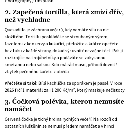
Photography / Unsplash.
2. Zapečená tortilla, která zmizí dřív,
než vychladne
Quesadilla je záchrana večerů, kdy nemáte sílu na nic
složitého. Tortillu poskládáte se strouhaným sýrem,
fazolemi z konzervy a kukuřicí, přeložíte a krátce opečete
bez tuku z každé strany, dokud sýr uvnitř nezačne téct. Pak ji
rozkrojíte na trojúhelníky a podáváte se zakysanou
smetanou nebo salsou. Kdo má rád maso, přihodí dovnitř
zbytek pečeného kuřete z oběda.
Přečtěte si také:
Bílá kachlička za sporákem je passé. V roce
2026 frčí 1 materiál za i 1 200 Kč/m², který maskuje nečistoty
3. Čočková polévka, kterou nemusíte
namáčet
Červená čočka je tichý hrdina rychlých večeří. Na rozdíl od
ostatních luštěnin se nemusí předem namáčet a v hrnci