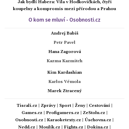
Jak bydlí Habera: Vila v Hodkovičkách, čtyři
koupelny a kompromis mezi přírodou a Prahou
O kom se mluví - Osobnosti.cz
Andrej Babiš
Petr Pavel
Hana Zagorová
Kazma Kazmitch
Kim Kardashian
Karlos Vémola
Marek Ztracený
Tiscali.cz
|
Zprávy
|
Sport
|
Ženy
|
Cestování
|
Games.cz
|
Profigamers.cz
|
ZeStolu.cz
|
Osobnosti.cz
|
Karaoketexty.cz
|
Úschovna.cz
|
Nedd.cz
|
Moulík.cz
|
Fights.cz
|
Dokina.cz
|