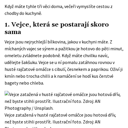
Když máte tyhle tři věci doma, večeři vymyslíte cestou z
chodby do kuchyně.
1. Vejce, která se postarají skoro
sama
Vejce jsou nejrychlejší bílkovina, jakou v kuchyni máte. Z
míchaných vajec se sýrem a pažitkou je hotovo do pěti minut,
omeletu zvládnete podobně. Když máte chvilku navíc,
udělejte šakšuku. Vejce se u ní pomalu zatáhnou rovnou v
husté rajčatové omáčce s cibulí, česnekem a paprikou. Oživí ji
kmín nebo trocha chilli a k namáčení se hodí kus čerstvé
bagety nebo chleba.
Vejce zatažená v husté rajčatové omáčce jsou hotová dřív,
než byste stihli prostřít. Ilustrační foto. Zdroj: AN