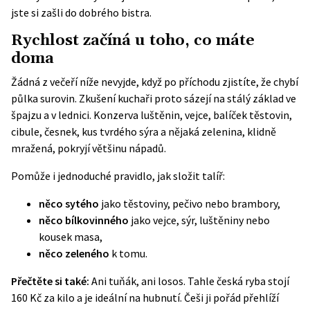
jste si zašli do dobrého bistra.
Rychlost začíná u toho, co máte
doma
Žádná z večeří níže nevyjde, když po příchodu zjistíte, že chybí
půlka surovin. Zkušení kuchaři proto sázejí na stálý základ ve
špajzu a v lednici. Konzerva luštěnin, vejce, balíček těstovin,
cibule, česnek, kus tvrdého sýra a nějaká zelenina, klidně
mražená, pokryjí většinu nápadů.
Pomůže i jednoduché pravidlo, jak složit talíř:
něco sytého
jako těstoviny, pečivo nebo brambory,
něco bílkovinného
jako vejce, sýr, luštěniny nebo
kousek masa,
něco zeleného
k tomu.
Přečtěte si také:
Ani tuňák, ani losos. Tahle česká ryba stojí
160 Kč za kilo a je ideální na hubnutí. Češi ji pořád přehlíží