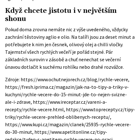
Když chcete jistotu i v největším
shonu
Pokud doma zrovna nemáte nic z výše uvedeného, vždycky
zachrání těstoviny aglio e olio. Na talíři jsou za deset minut a
potřebujete k nim jen česnek, olivový olej a chilli vločky.
Tajemství všech rychlých večeří je pořád stejné. Pár
základních surovin v zásobě a chuť nenechat se večerní
únavou dotlačit k suchému rohlíku nebo drahé rozvážce.
Zdroje: https://www.ochutnejorech.cz/blog/rychle-vecere,
https://fresh.iprima.cz/magazin/jak-na-to-tipy-a-triky-v-
kuchyni/rychle-vecere-do-15-minut-jde-to-nejen-svizne-
ale-i-zdrave, https://www.ireceptar.cz/vareni-a-
recepty/rychle-vecere.html, https://www.toprecepty.cz/tipy-
triky/rychle-vecere-prehled-oblibenych-receptu/,
https://www.kupi.cz/magazin/clanek/25935-rychle-vecere-
do-30-minut, https://www.apetitonline.cz/tipy-
redakce/tyden-s-apetitem-rychle-vecere-po-praci