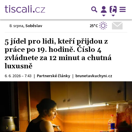
25°C
8. srpna
,
Soběslav
5 jídel pro lidi, kteří přijdou z
práce po 19. hodině. Číslo 4
zvládnete za 12 minut a chutná
luxusně
6. 6. 2026 – 7:43
|
Partnerské články
|
brunetavkuchyni.cz