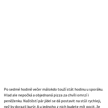
Po sedmé hodině večer málokdo touží stát hodinu u sporáku.
Hlad ale nepočká a objednaná pizza za chvíli omrzí i
peněženku. Naštěstí pár jídel se dá postavit na stůl rychleji,
než by dorazil kurýr. A u jednoho z nich budete mít pocit, že