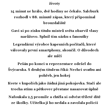
životy
14 minut se hrálo, dvě hodiny se čekalo. Salcburk
rozhodl v 88. minutě zápas, který připomínal
brouzdaliště
Gavi si po zisku titulu mistrů světa obarvil vlasy
narůžovo. Splnil tím sázku s fanoušky
Legendární výrobce kapesních počítačů, které
válcovaly první smartphony, skončil. O důvodech
ale mlčí
Pešán po konci u reprezentace odešel do
Švýcarska. S druhým titulem říká: Nechci svatbu ani
pohřeb, jen hokej
Kvete v kupolích jako žádná jiná pokojovka. Stačí ale
trocha stínu a pětkovec přestane nasazovat úplně
Nafoukala 2,5 promile a chtěla si odvést tříleté dítě
ze školky. Učitelka jí ho nedala a zavolala policii