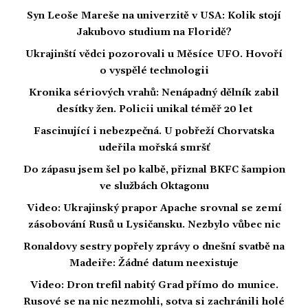
Syn Leoše Mareše na univerzitě v USA: Kolik stojí
Jakubovo studium na Floridě?
Ukrajinští vědci pozorovali u Měsíce UFO. Hovoří
o vyspělé technologii
Kronika sériových vrahů: Nenápadný dělník zabil
desítky žen. Policii unikal téměř 20 let
Fascinující i nebezpečná. U pobřeží Chorvatska
udeřila mořská smršť
Do zápasu jsem šel po kalbě, přiznal BKFC šampion
ve službách Oktagonu
Video: Ukrajinský prapor Apache srovnal se zemí
zásobování Rusů u Lysičansku. Nezbylo vůbec nic
Ronaldovy sestry popřely zprávy o dnešní svatbě na
Madeiře: Žádné datum neexistuje
Video: Dron trefil nabitý Grad přímo do munice.
Rusové se na nic nezmohli, sotva si zachránili holé