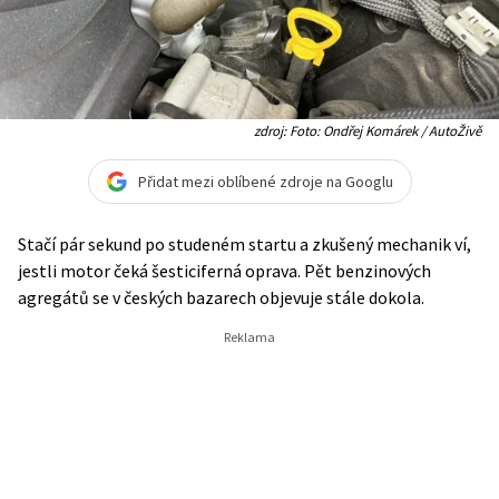
zdroj: Foto: Ondřej Komárek / AutoŽivě
Přidat mezi oblíbené zdroje na Googlu
Stačí pár sekund po studeném startu a zkušený mechanik ví,
jestli motor čeká šesticiferná oprava. Pět benzinových
agregátů se v českých bazarech objevuje stále dokola.