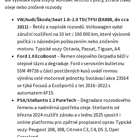
oleje nebo zničené rozvody.
VW/Audi/Škoda/Seat 1.8–2.0 TSI/TFSI (EA888, do cca
2011)
– Řetěz a napínák rozvodů. Volkswagen vydal
záruční rozšíření na 10 let / 160 000 km
, které výslovně
počítá i s následným poškozením nebo zničením
motoru. Typické vozy: Octavia, Passat, Tiguan, A4.
Ford 1.0 EcoBoost
– Řemen olejového čerpadla běží v
olejové lázni a degraduje. Ford v
servisním bulletinu
SSM 49726
u části postižených kusů uvádí rovnou
výměnu celé motorové jednotky. Svolávací akce 23S64
se týká Focusů a EcoSportů z let 2016–2022 s
automatem 6F15.
PSA/Stellantis 1.2 PureTech
– Degradace rozvodového
řemenu a nadměrná spotřeba oleje. Stellantis od
března 2024 rozšířil záruku a v lednu 2025 spustil i
online platformu pro zpětné proplacení oprav
. Typické
vozy: Peugeot 208, 308, Citroën C3, C4, DS 3, Opel
Crossland.