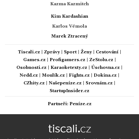
Kazma Kazmitch
Kim Kardashian
Karlos Vémola
Marek Ztracený
Tiscali.cz
|
Zprávy
|
Sport
|
Ženy
|
Cestování
|
Games.cz
|
Profigamers.cz
|
ZeStolu.cz
|
Osobnosti.cz
|
Karaoketexty.cz
|
Úschovna.cz
|
Nedd.cz
|
Moulík.cz
|
Fights.cz
|
Dokina.cz
|
CZhity.cz
|
Našepeníze.cz
|
Srovnám.cz
|
StartupInsider.cz
Partneři:
Peníze.cz