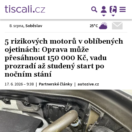
25°C
8. srpna
,
Soběslav
5 rizikových motorů v oblíbených
ojetinách: Oprava může
přesáhnout 150 000 Kč, vadu
prozradí až studený start po
nočním stání
17. 6. 2026 – 9:38
|
Partnerské články
|
autozive.cz