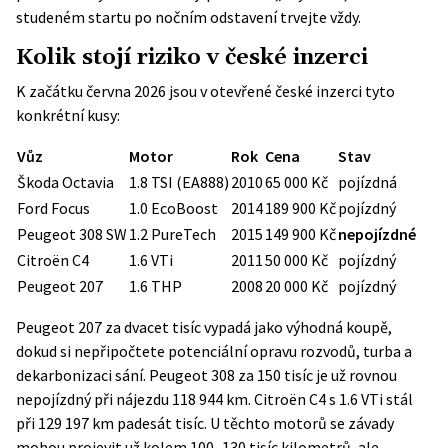
studeném startu po nočním odstavení trvejte vždy.
Kolik stojí riziko v české inzerci
K začátku června 2026 jsou v otevřené české inzerci tyto
konkrétní kusy:
Vůz
Motor
Rok
Cena
Stav
Škoda Octavia
1.8 TSI (EA888)
2010
65 000 Kč
pojízdná
Ford Focus
1.0 EcoBoost
2014
189 900 Kč
pojízdný
Peugeot 308 SW
1.2 PureTech
2015
149 900 Kč
nepojízdné
Citroën C4
1.6 VTi
2011
50 000 Kč
pojízdný
Peugeot 207
1.6 THP
2008
20 000 Kč
pojízdný
Peugeot 207 za dvacet tisíc vypadá jako výhodná koupě,
dokud si nepřipočtete potenciální opravu rozvodů, turba a
dekarbonizaci sání. Peugeot 308 za 150 tisíc je už rovnou
nepojízdný při nájezdu 118 944 km. Citroën C4 s 1.6 VTi stál
při 129 197 km padesát tisíc. U těchto motorů se závady
mohou projevit už kolem 100–130 tisíc kilometrů, ale