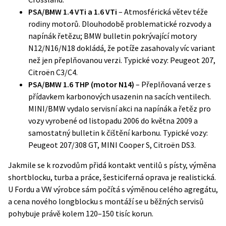
PSA/BMW 1.4 VTi a 1.6 VTi
– Atmosférická větev téže
rodiny motorů. Dlouhodobě problematické rozvody a
napínák řetězu; BMW bulletin pokrývající motory
N12/N16/N18 dokládá, že potíže zasahovaly víc variant
než jen přeplňovanou verzi. Typické vozy: Peugeot 207,
Citroën C3/C4.
PSA/BMW 1.6 THP (motor N14)
– Přeplňovaná verze s
přídavkem karbonových usazenin na sacích ventilech.
MINI/BMW vydalo servisní akci na napínák a řetěz pro
vozy vyrobené od listopadu 2006 do května 2009 a
samostatný bulletin k čištění karbonu. Typické vozy:
Peugeot 207/308 GT, MINI Cooper S, Citroën DS3.
Jakmile se k rozvodům přidá kontakt ventilů s písty, výměna
shortblocku, turba a práce, šesticiferná oprava je realistická.
U Fordu a VW výrobce sám počítá s výměnou celého agregátu,
a cena nového longblocku s montáží se u běžných servisů
pohybuje právě kolem 120–150 tisíc korun.