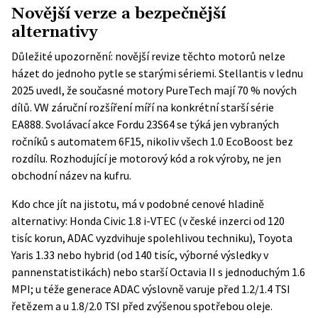
Novější verze a bezpečnější
alternativy
Důležité upozornění: novější revize těchto motorů nelze
házet do jednoho pytle se starými sériemi. Stellantis v lednu
2025 uvedl, že současné motory PureTech mají 70 % nových
dílů. VW záruční rozšíření míří na konkrétní starší série
EA888. Svolávací akce Fordu 23S64 se týká jen vybraných
ročníků s automatem 6F15, nikoliv všech 1.0 EcoBoost bez
rozdílu. Rozhodující je motorový kód a rok výroby, ne jen
obchodní název na kufru.
Kdo chce jít na jistotu, má v podobné cenové hladině
alternativy: Honda Civic 1.8 i-VTEC (v české inzerci od 120
tisíc korun, ADAC vyzdvihuje spolehlivou techniku), Toyota
Yaris 1.33 nebo hybrid (od 140 tisíc, výborné výsledky v
pannenstatistikách) nebo starší Octavia II s jednoduchým 1.6
MPI; u téže generace ADAC výslovně varuje před 1.2/1.4 TSI
řetězem a u 1.8/2.0 TSI před zvýšenou spotřebou oleje.