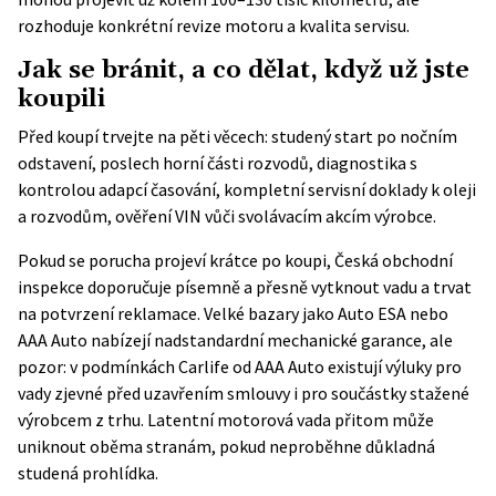
rozhoduje konkrétní revize motoru a kvalita servisu.
Jak se bránit, a co dělat, když už jste
koupili
Před koupí trvejte na pěti věcech: studený start po nočním
odstavení, poslech horní části rozvodů, diagnostika s
kontrolou adapcí časování, kompletní servisní doklady k oleji
a rozvodům, ověření VIN vůči svolávacím akcím výrobce.
Pokud se porucha projeví krátce po koupi,
Česká obchodní
inspekce
doporučuje písemně a přesně vytknout vadu a trvat
na potvrzení reklamace. Velké bazary jako Auto ESA nebo
AAA Auto nabízejí nadstandardní mechanické garance, ale
pozor: v podmínkách Carlife od AAA Auto existují výluky pro
vady zjevné před uzavřením smlouvy i pro součástky stažené
výrobcem z trhu. Latentní motorová vada přitom může
uniknout oběma stranám, pokud neproběhne důkladná
studená prohlídka.