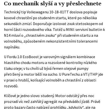
Co mechanik slyší a vy přeslechnete
Technický tip Volkswagenu 10-18-01TT doslova popisuje
kovové chrastění po studeném startu, které po několika
sekundách zmizí. Doporučuje izolovat zvuk stetoskopem od
horní části rozvodového víka. Totéž u MINI: servisní bulletin k
N14 mluví o „chrastivém zvuku“ při studeném startu a na
volnoběhu, způsobeném nekonzistentními tolerancemi
napínáku.
U Fordu 1.0 EcoBoost je varovným signálem kombinace
hlasitého chodu motoru a rozsvícené kontrolky nízkého
tlaku oleje; v tu chvíli už bývá řemen olejové pumpy
přetržený a motor běží na sucho. U PureTechu a VTi/THP jde
v praxi o hrubší, kolísající volnoběh a chrastění z oblasti
rozvodů.
Klíčové je jedno slovo: studený. Motor odstátý přes noc
prozradí víc než zahřátý agregát na předváděcí jízdě. Právě
proto bazary často nabízejí prohlídku „kdykoliv“, ale na