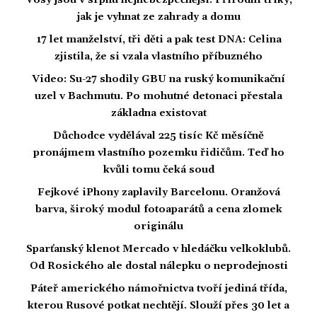
Vosy jsou v srpnu nejnebezpečnější: Přírodní triky,
jak je vyhnat ze zahrady a domu
17 let manželství, tři děti a pak test DNA: Celina
zjistila, že si vzala vlastního příbuzného
Video: Su-27 shodily GBU na ruský komunikační
uzel v Bachmutu. Po mohutné detonaci přestala
základna existovat
Důchodce vydělával 225 tisíc Kč měsíčně
pronájmem vlastního pozemku řidičům. Teď ho
kvůli tomu čeká soud
Fejkové iPhony zaplavily Barcelonu. Oranžová
barva, široký modul fotoaparátů a cena zlomek
originálu
Sparťanský klenot Mercado v hledáčku velkoklubů.
Od Rosického ale dostal nálepku o neprodejnosti
Páteř amerického námořnictva tvoří jediná třída,
kterou Rusové potkat nechtějí. Slouží přes 30 let a