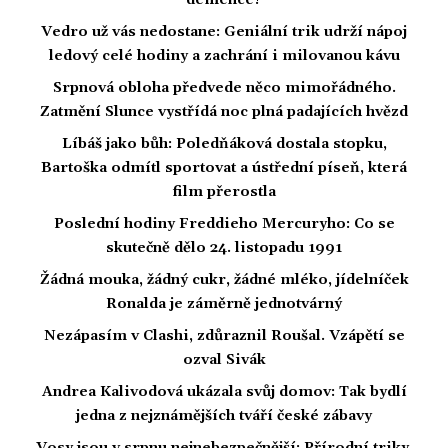
demence?
Vedro už vás nedostane: Geniální trik udrží nápoj
ledový celé hodiny a zachrání i milovanou kávu
Srpnová obloha předvede něco mimořádného.
Zatmění Slunce vystřídá noc plná padajících hvězd
Líbáš jako bůh: Poledňáková dostala stopku,
Bartoška odmítl sportovat a ústřední píseň, která
film přerostla
Poslední hodiny Freddieho Mercuryho: Co se
skutečně dělo 24. listopadu 1991
Žádná mouka, žádný cukr, žádné mléko, jídelníček
Ronalda je záměrně jednotvárný
Nezápasím v Clashi, zdůraznil Roušal. Vzápětí se
ozval Sivák
Andrea Kalivodová ukázala svůj domov: Tak bydlí
jedna z nejznámějších tváří české zábavy