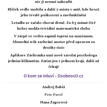
nic ji neumí nahradit
Klíček vedle mobilu a další 2 místa v autě, kde hrozí
jeho trvalé poškození a znefunkčnění
Letadlu se začalo chovat divně. Za 63 minut čiré
hrůzy mohla triviální matematická chyba
V zácpě ve vedru zapnul topení na maximum.
Absurdní trik zachrání motor před opravou za
desítky tisíc
Aplikace Záchranka umí nově zavolat psychologa
jedním kliknutím. Zatím jen v jednom kraji, další už
čekají
O kom se mluví - Osobnosti.cz
Andrej Babiš
Petr Pavel
Hana Zagorová