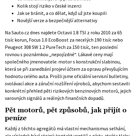
Kolik stojí riziko v české inzerci
Jak se bránit, a co dělat, když už jste koupili
Novější verze a bezpečnější alternativy
Na Sauto.cz dnes najdete Octavii 1.8 TSI z roku 2010 za 65
tisíc korun, Focus 1.0 EcoBoost za necelých 190 tisíc nebo
Peugeot 308 SW 1.2 PureTech za 150 tisíc, ten poslední
rovnou s poznámkou „nepojízdné“. Lákavé ceny mají
společného jmenovatele: motor s konstrukční slabinou,
která se při zanedbání projeví účtem za opravu převyšujícím
hodnotu celého auta. Prošli jsme oficiální servisní bulletiny,
svolávací akce a záruční rozšíření výrobců, abychom sestavili
konkrétní přehled pěti rizikových benzinových motorů, jejich
varovných signálů a reálných finančních dopadů.
Pět motorů, pět způsobů, jak přijít o
peníze
Každý z těchto agregátů má vlastní mechanismus selhání,
ale výsledek bývá stejný: kontakt ventilů s písty, ztráta tlaku