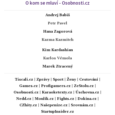
O kom se mluví - Osobnosti.cz
Andrej Babiš
Petr Pavel
Hana Zagorová
Kazma Kazmitch
Kim Kardashian
Karlos Vémola
Marek Ztracený
Tiscali.cz
|
Zprávy
|
Sport
|
Ženy
|
Cestování
|
Games.cz
|
Profigamers.cz
|
ZeStolu.cz
|
Osobnosti.cz
|
Karaoketexty.cz
|
Úschovna.cz
|
Nedd.cz
|
Moulík.cz
|
Fights.cz
|
Dokina.cz
|
CZhity.cz
|
Našepeníze.cz
|
Srovnám.cz
|
StartupInsider.cz