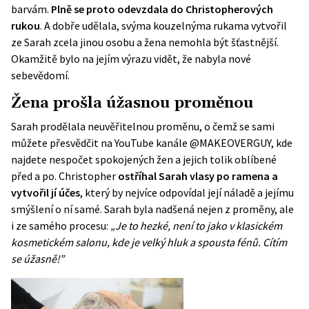
barvám.
Plně se proto odevzdala do Christopherových
rukou
. A dobře udělala, svýma kouzelnýma rukama vytvořil
ze Sarah zcela jinou osobu a žena nemohla být šťastnější.
Okamžitě bylo na jejím výrazu vidět, že nabyla nové
sebevědomí.
Žena prošla úžasnou proměnou
Sarah prodělala neuvěřitelnou proměnu, o čemž se sami
můžete přesvědčit na
YouTube
kanále @MAKEOVERGUY, kde
najdete nespočet spokojených žen a jejich tolik oblíbené
před a po. Christopher
ostříhal Sarah vlasy po ramena a
vytvořil jí účes
, který by nejvíce odpovídal její náladě a jejímu
smýšlení o ní samé. Sarah byla nadšená nejen z proměny, ale
i ze samého procesu:
„Je to hezké, není to jako v klasickém
kosmetickém salonu, kde je velký hluk a spousta fénů. Cítím
se úžasně!”