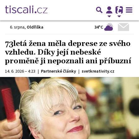
34°C
6. srpna
,
Oldřiška
73letá žena měla deprese ze svého
vzhledu. Díky její nebeské
proměně ji nepoznali ani příbuzní
14. 6. 2026 – 4:23
|
Partnerské články
|
svetkreativity.cz