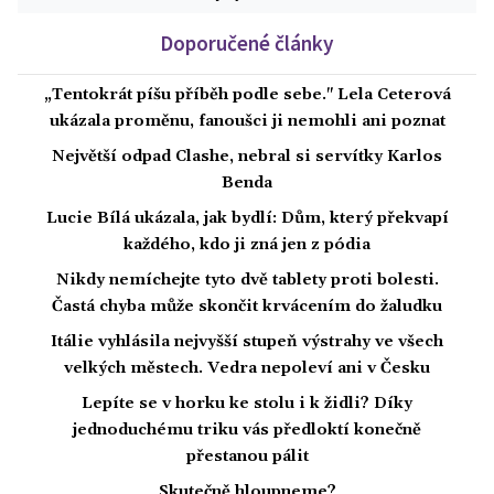
Doporučené články
„Tentokrát píšu příběh podle sebe." Lela Ceterová
ukázala proměnu, fanoušci ji nemohli ani poznat
Největší odpad Clashe, nebral si servítky Karlos
Benda
Lucie Bílá ukázala, jak bydlí: Dům, který překvapí
každého, kdo ji zná jen z pódia
Nikdy nemíchejte tyto dvě tablety proti bolesti.
Častá chyba může skončit krvácením do žaludku
Itálie vyhlásila nejvyšší stupeň výstrahy ve všech
velkých městech. Vedra nepoleví ani v Česku
Lepíte se v horku ke stolu i k židli? Díky
jednoduchému triku vás předloktí konečně
přestanou pálit
Skutečně hloupneme?