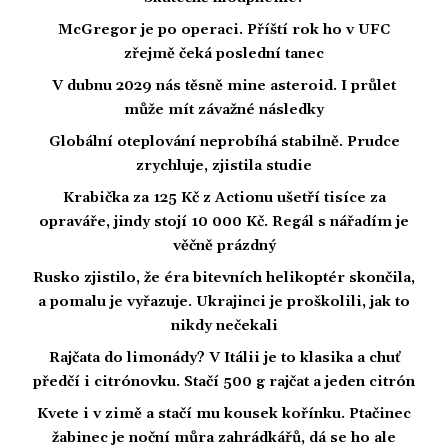
McGregor je po operaci. Příští rok ho v UFC
zřejmě čeká poslední tanec
V dubnu 2029 nás těsně mine asteroid. I průlet
může mít závažné následky
Globální oteplování neprobíhá stabilně. Prudce
zrychluje, zjistila studie
Krabička za 125 Kč z Actionu ušetří tisíce za
opraváře, jindy stojí 10 000 Kč. Regál s nářadím je
věčně prázdný
Rusko zjistilo, že éra bitevních helikoptér skončila,
a pomalu je vyřazuje. Ukrajinci je proškolili, jak to
nikdy nečekali
Rajčata do limonády? V Itálii je to klasika a chuť
předčí i citrónovku. Stačí 500 g rajčat a jeden citrón
Kvete i v zimě a stačí mu kousek kořínku. Ptačinec
žabinec je noční můra zahrádkářů, dá se ho ale