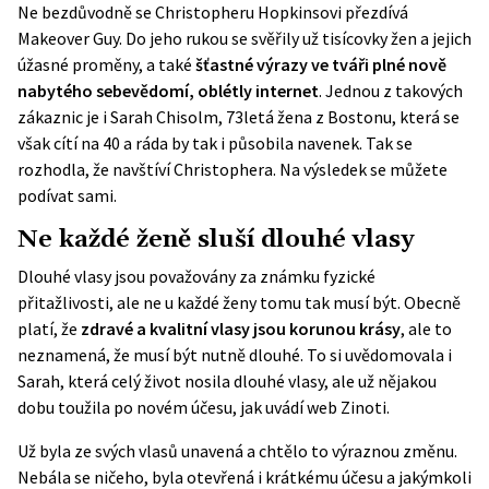
Ne bezdůvodně se Christopheru Hopkinsovi přezdívá
Makeover Guy. Do jeho rukou se svěřily už tisícovky žen a jejich
úžasné proměny, a také
šťastné výrazy ve tváři plné nově
nabytého sebevědomí, oblétly internet
. Jednou z takových
zákaznic je i Sarah Chisolm, 73letá žena z Bostonu, která se
však cítí na 40 a ráda by tak i působila navenek. Tak se
rozhodla, že navštíví Christophera. Na výsledek se můžete
podívat sami.
Ne každé ženě sluší dlouhé vlasy
Dlouhé vlasy jsou považovány za známku fyzické
přitažlivosti, ale ne u každé ženy tomu tak musí být. Obecně
platí, že
zdravé a kvalitní vlasy jsou korunou krásy
, ale to
neznamená, že musí být nutně dlouhé. To si uvědomovala i
Sarah, která celý život nosila dlouhé vlasy, ale už nějakou
dobu toužila po novém účesu, jak uvádí web
Zinoti
.
Už byla ze svých vlasů unavená a chtělo to výraznou změnu.
Nebála se ničeho, byla otevřená i krátkému účesu a jakýmkoli