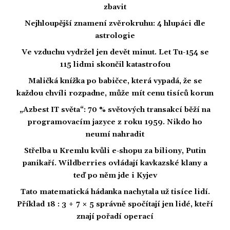
zbavit
Nejhloupější znamení zvěrokruhu: 4 hlupáci dle
astrologie
Ve vzduchu vydržel jen devět minut. Let Tu-154 se
115 lidmi skončil katastrofou
Maličká knížka po babičce, která vypadá, že se
každou chvíli rozpadne, může mít cenu tisíců korun
„Azbest IT světa“: 70 % světových transakcí běží na
programovacím jazyce z roku 1959. Nikdo ho
neumí nahradit
Střelba u Kremlu kvůli e-shopu za biliony, Putin
panikaří. Wildberries ovládají kavkazské klany a
teď po něm jde i Kyjev
Tato matematická hádanka nachytala už tisíce lidí.
Příklad 18 : 3 + 7 × 5 správně spočítají jen lidé, kteří
znají pořadí operací