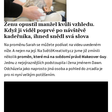
Ženu opustil manžel kvůli vzhledu.
Když ji viděl poprvé po návštěvě
kadeřníka, ihned snědl svá slova
Na proměnu Sarah se můžete podívat na videu uvedeném
níže. A nejen na její. Na SvětěKreativity.cz jsme již zmínili
několik
proměn, které má na svědomí právě Makeover Guy
.
Jednu z nejvýraznějších podstoupila i žena jménem Dawn.
Odcházela jako naprosto jiná osoba
a pohled do zrcadla je
pro ni nyní velkým potěšením.