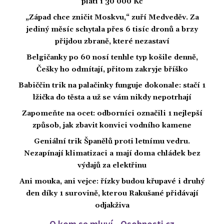
platí i 30 000 Kč
„Západ chce zničit Moskvu,“ zuří Medveděv. Za
jediný měsíc schytala přes 6 tisíc dronů a brzy
přijdou zbraně, které nezastaví
Belgičanky po 60 nosí tenhle typ košile denně,
Češky ho odmítají, přitom zakryje bříško
Babiččin trik na palačinky funguje dokonale: stačí 1
lžička do těsta a už se vám nikdy nepotrhají
Zapomeňte na ocet: odborníci označili 1 nejlepší
způsob, jak zbavit konvici vodního kamene
Geniální trik Španělů proti letnímu vedru.
Nezapínají klimatizaci a mají doma chládek bez
výdajů za elektřinu
Ani mouka, ani vejce: řízky budou křupavé i druhý
den díky 1 surovině, kterou Rakušané přidávají
odjakživa