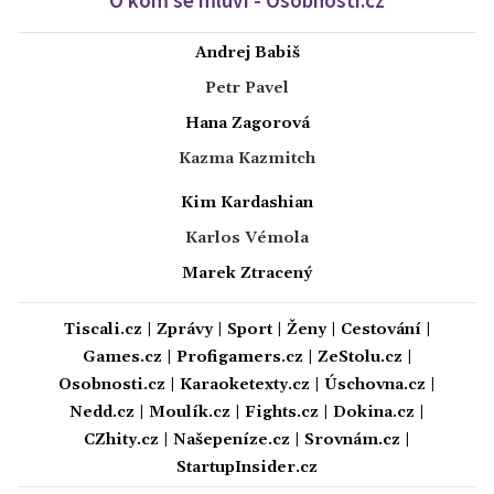
O kom se mluví - Osobnosti.cz
Andrej Babiš
Petr Pavel
Hana Zagorová
Kazma Kazmitch
Kim Kardashian
Karlos Vémola
Marek Ztracený
Tiscali.cz
|
Zprávy
|
Sport
|
Ženy
|
Cestování
|
Games.cz
|
Profigamers.cz
|
ZeStolu.cz
|
Osobnosti.cz
|
Karaoketexty.cz
|
Úschovna.cz
|
Nedd.cz
|
Moulík.cz
|
Fights.cz
|
Dokina.cz
|
CZhity.cz
|
Našepeníze.cz
|
Srovnám.cz
|
StartupInsider.cz