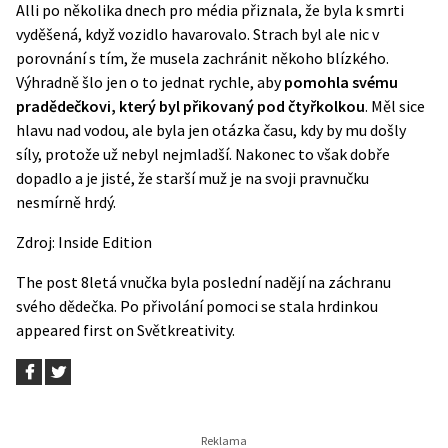
Alli po několika dnech pro média přiznala, že byla k smrti
vyděšená, když vozidlo havarovalo. Strach byl ale nic v
porovnání s tím, že musela zachránit někoho blízkého.
Výhradně šlo jen o to jednat rychle, aby
pomohla svému
pradědečkovi, který byl přikovaný pod čtyřkolkou
. Měl sice
hlavu nad vodou, ale byla jen otázka času, kdy by mu došly
síly, protože už nebyl nejmladší. Nakonec to však dobře
dopadlo a je jisté, že starší muž je na svoji pravnučku
nesmírně hrdý.
Zdroj:
Inside Edition
The post
8letá vnučka byla poslední nadějí na záchranu
svého dědečka. Po přivolání pomoci se stala hrdinkou
appeared first on
Světkreativity
.