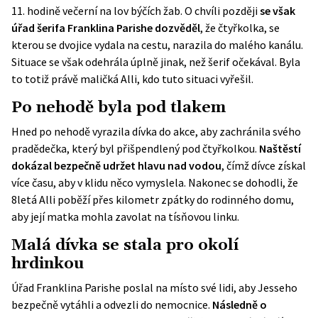
11. hodině večerní na lov býčích žab. O chvíli později
se však
úřad šerifa Franklina Parishe dozvěděl
, že čtyřkolka, se
kterou se dvojice vydala na cestu, narazila do malého kanálu.
Situace se však odehrála úplně jinak, než šerif očekával. Byla
to totiž právě maličká Alli, kdo tuto situaci vyřešil.
Po nehodě byla pod tlakem
Hned po nehodě vyrazila dívka do akce, aby zachránila svého
pradědečka, který byl přišpendlený pod čtyřkolkou.
Naštěstí
dokázal bezpečně udržet hlavu nad vodou
, čímž dívce získal
více času, aby v klidu něco vymyslela. Nakonec se dohodli, že
8letá Alli poběží přes kilometr zpátky do rodinného domu,
aby její matka mohla zavolat na tísňovou linku.
Malá dívka se stala pro okolí
hrdinkou
Úřad Franklina Parishe poslal na místo své lidi, aby Jesseho
bezpečně vytáhli a odvezli do nemocnice.
Následně o