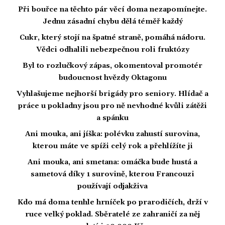
Při bouřce na těchto pár věcí doma nezapomínejte.
Jednu zásadní chybu dělá téměř každý
Cukr, který stojí na špatné straně, pomáhá nádoru.
Vědci odhalili nebezpečnou roli fruktózy
Byl to rozlučkový zápas, okomentoval promotér
budoucnost hvězdy Oktagonu
Vyhlašujeme nejhorší brigády pro seniory. Hlídač a
práce u pokladny jsou pro ně nevhodné kvůli zátěži
a spánku
Ani mouka, ani jíška: polévku zahustí surovina,
kterou máte ve spíži celý rok a přehlížíte ji
Ani mouka, ani smetana: omáčka bude hustá a
sametová díky 1 surovině, kterou Francouzi
používají odjakživa
Kdo má doma tenhle hrníček po prarodičích, drží v
ruce velký poklad. Sběratelé ze zahraničí za něj