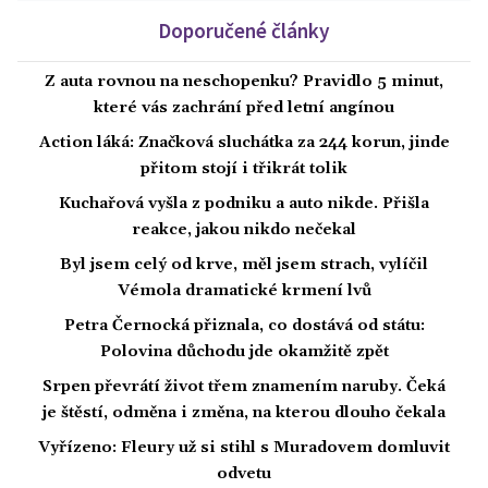
Doporučené články
Z auta rovnou na neschopenku? Pravidlo 5 minut,
které vás zachrání před letní angínou
Action láká: Značková sluchátka za 244 korun, jinde
přitom stojí i třikrát tolik
Kuchařová vyšla z podniku a auto nikde. Přišla
reakce, jakou nikdo nečekal
Byl jsem celý od krve, měl jsem strach, vylíčil
Vémola dramatické krmení lvů
Petra Černocká přiznala, co dostává od státu:
Polovina důchodu jde okamžitě zpět
Srpen převrátí život třem znamením naruby. Čeká
je štěstí, odměna i změna, na kterou dlouho čekala
Vyřízeno: Fleury už si stihl s Muradovem domluvit
odvetu