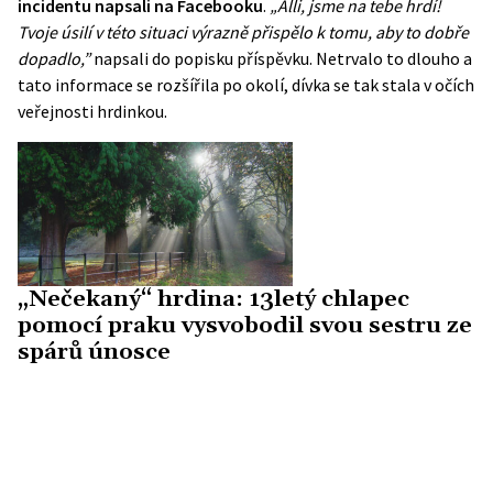
incidentu napsali na Facebooku
.
„Alli, jsme na tebe hrdí!
Tvoje úsilí v této situaci výrazně přispělo k tomu, aby to dobře
dopadlo,”
napsali do popisku příspěvku. Netrvalo to dlouho a
tato informace se rozšířila po okolí, dívka se tak stala v očích
veřejnosti hrdinkou.
„Nečekaný“ hrdina: 13letý chlapec
pomocí praku vysvobodil svou sestru ze
spárů únosce