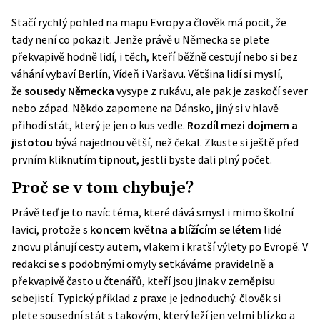
Stačí rychlý pohled na mapu Evropy a člověk má pocit, že
tady není co pokazit. Jenže právě u Německa se plete
překvapivě hodně lidí, i těch, kteří běžně cestují nebo si bez
váhání vybaví Berlín, Vídeň i Varšavu. Většina lidí si myslí,
že
sousedy Německa
vysype z rukávu, ale pak je zaskočí sever
nebo západ. Někdo zapomene na Dánsko, jiný si v hlavě
přihodí stát, který je jen o kus vedle.
Rozdíl mezi dojmem a
jistotou
bývá najednou větší, než čekal. Zkuste si ještě před
prvním kliknutím tipnout, jestli byste dali plný počet.
Proč se v tom chybuje?
Právě teď je to navíc téma, které dává smysl i mimo školní
lavici, protože s
koncem května a blížícím se létem
lidé
znovu plánují cesty autem, vlakem i kratší výlety po Evropě. V
redakci se s podobnými omyly setkáváme pravidelně a
překvapivě často u čtenářů, kteří jsou jinak v zeměpisu
sebejistí. Typický příklad z praxe je jednoduchý: člověk si
plete sousední stát s takovým, který leží jen velmi blízko a