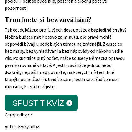
pocitu. Hodit se bude klid, postřeh a trochu poctivé
pozornosti.
Troufnete si bez zaváhání?
Tak co, dokážete projít všech deset otázek
bez jediné chyby
?
Možná budete mít hotovo za minutu, ale právě rychlé
odpovědi bývají u podobných témat nejzrádnější. Zkuste to
bez mapy, bez vyhledávání a bez nápovědy od někoho vedle
vás. Pokud dáte plný počet, máte sousedy Německa opravdu
pevně srovnané v hlavě. A jestli zaváháte jednou nebo
dvakrát, nejspíš hned poznáte, na kterých místech lidé
klopýtnou nejčastěji. Uvidíte sami, jestli se zařadíte mezi
menšinu, která to ví jistě.
Zdroj:
adbz.cz
Autor:
Kvízy adbz