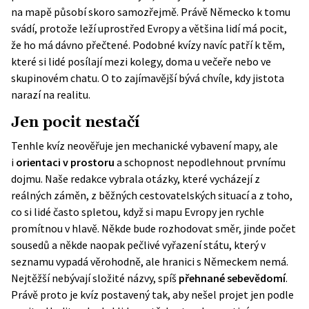
na mapě působí skoro samozřejmě. Právě Německo k tomu
svádí, protože leží uprostřed Evropy a většina lidí má pocit,
že ho má dávno přečtené. Podobné kvízy navíc patří k těm,
které si lidé posílají mezi kolegy, doma u večeře nebo ve
skupinovém chatu. O to zajímavější bývá chvíle, kdy jistota
narazí na realitu.
Jen pocit nestačí
Tenhle kvíz neověřuje jen mechanické vybavení mapy, ale
i
orientaci v prostoru
a schopnost nepodlehnout prvnímu
dojmu. Naše redakce vybrala otázky, které vycházejí z
reálných záměn, z běžných cestovatelských situací a z toho,
co si lidé často spletou, když si mapu Evropy jen rychle
promítnou v hlavě. Někde bude rozhodovat směr, jinde počet
sousedů a někde naopak pečlivé vyřazení státu, který v
seznamu vypadá věrohodně, ale hranici s Německem nemá.
Nejtěžší nebývají složité názvy, spíš
přehnané sebevědomí
.
Právě proto je kvíz postavený tak, aby nešel projet jen podle