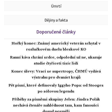
Úmrtí
Dějiny a fakta
Doporučené články
Hořký konec: Známý americký veterán schytal v
rozlučkovém duelu bleskové KO
Ranní káva chrání srdce, odpolední už ne, ukazuje
studie čtyřiceti tisíc lidí
Konec úlevy: Vrací se supertropy, ČHMÚ vydává
výstrahu pro dvanáct krajů
Pět písní, které definovaly Iggyho Popa: od Stooges
po sólovou legendu
Příběhy za písněmi skupiny Jelen: Jindra Polák
nechává čtenáře nahlédnout tam, kam fanoušci
dosud nesměli