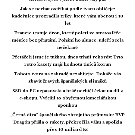
Jak se nechat ostříhat podle tvaru obličeje:
kadeřnice prozradila triky, které vám uberou i 10
let
Francie testuje dron, který poletí ve stratosféře
měsíce bez přistání. Pohání ho slunce, udeří zcela
nečekaně
Přetáčeli jsme je tužkou, dnes trhají rekordy: Tyto
retro kazety mají hodnotu tisíců korun
Tohoto tvora na zahradě nezabíjejte. Dokáže vás
zbavit žravých španělských slimáků
SSD do PC nepasovala a hráč nechtěl čekat na díl z
e-shopu. Vyřešil to obyčejnou kancelářskou
sponkou
„Černá díra“ španělského zbrojního průmyslu: BVP
Dragón přišla o rakety, překročila váhu a spolkla
přes 10 miliard Kč