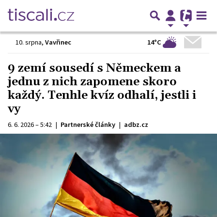
14°C
10. srpna
,
Vavřinec
9 zemí sousedí s Německem a
jednu z nich zapomene skoro
každý. Tenhle kvíz odhalí, jestli i
vy
6. 6. 2026 – 5:42
|
Partnerské články
|
adbz.cz