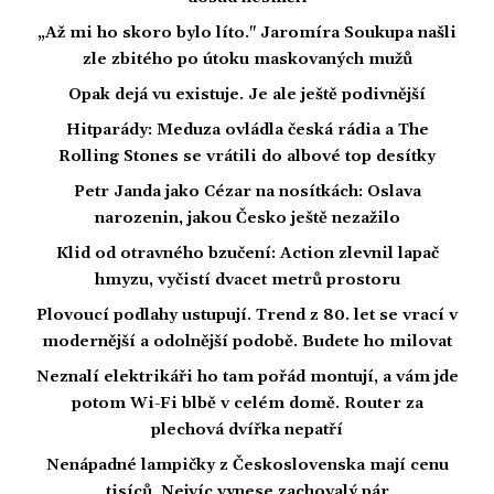
„Až mi ho skoro bylo líto." Jaromíra Soukupa našli
zle zbitého po útoku maskovaných mužů
Opak dejá vu existuje. Je ale ještě podivnější
Hitparády: Meduza ovládla česká rádia a The
Rolling Stones se vrátili do albové top desítky
Petr Janda jako Cézar na nosítkách: Oslava
narozenin, jakou Česko ještě nezažilo
Klid od otravného bzučení: Action zlevnil lapač
hmyzu, vyčistí dvacet metrů prostoru
Plovoucí podlahy ustupují. Trend z 80. let se vrací v
modernější a odolnější podobě. Budete ho milovat
Neznalí elektrikáři ho tam pořád montují, a vám jde
potom Wi-Fi blbě v celém domě. Router za
plechová dvířka nepatří
Nenápadné lampičky z Československa mají cenu
tisíců. Nejvíc vynese zachovalý pár