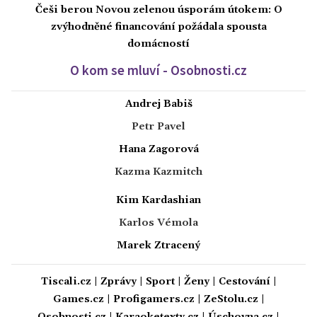
Češi berou Novou zelenou úsporám útokem: O
zvýhodněné financování požádala spousta
domácností
O kom se mluví - Osobnosti.cz
Andrej Babiš
Petr Pavel
Hana Zagorová
Kazma Kazmitch
Kim Kardashian
Karlos Vémola
Marek Ztracený
Tiscali.cz
|
Zprávy
|
Sport
|
Ženy
|
Cestování
|
Games.cz
|
Profigamers.cz
|
ZeStolu.cz
|