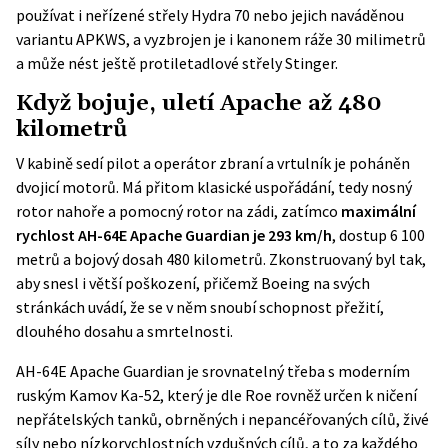
používat i neřízené střely Hydra 70 nebo jejich naváděnou
variantu APKWS, a vyzbrojen je i kanonem ráže 30 milimetrů
a může nést ještě protiletadlové střely Stinger.
Když bojuje, uletí Apache až 480
kilometrů
V kabině sedí pilot a operátor zbraní a vrtulník je poháněn
dvojicí motorů. Má přitom klasické uspořádání, tedy nosný
rotor nahoře a pomocný rotor na zádi, zatímco
maximální
rychlost AH-64E Apache Guardian je 293 km/h
, dostup 6 100
metrů a bojový dosah 480 kilometrů. Zkonstruovaný byl tak,
aby snesl i větší poškození, přičemž Boeing na svých
stránkách
uvádí, že se v něm snoubí schopnost přežití,
dlouhého dosahu a smrtelnosti.
AH-64E Apache Guardian je srovnatelný třeba s moderním
ruským Kamov Ka-52, který je dle
Roe
rovněž určen k ničení
nepřátelských tanků, obrněných i nepancéřovaných cílů, živé
síly nebo nízkorychlostních vzdušných cílů, a to za každého