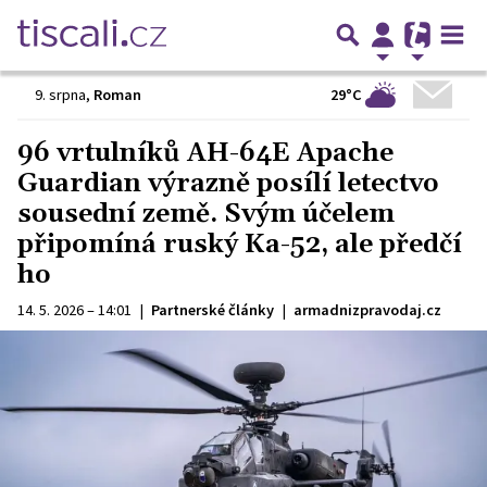
29°C
9. srpna
,
Roman
96 vrtulníků AH-64E Apache
Guardian výrazně posílí letectvo
sousední země. Svým účelem
připomíná ruský Ka-52, ale předčí
ho
14. 5. 2026 – 14:01
|
Partnerské články
|
armadnizpravodaj.cz