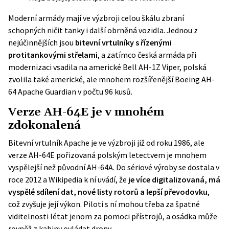
Moderní armády mají ve výzbroji celou škálu zbraní
schopných ničit tanky i další obrněná vozidla. Jednou z
nejúčinnějších jsou
bitevní vrtulníky s řízenými
protitankovými střelami
, a zatímco česká armáda při
modernizaci
vsadila na americké Bell AH-1Z Viper
, polská
zvolila také americké, ale mnohem rozšířenější Boeing AH-
64 Apache Guardian v počtu 96 kusů.
Verze AH-64E je v mnohém
zdokonalená
Bitevní vrtulník Apache je ve výzbroji již od roku 1986, ale
verze AH-64E pořizovaná
polským letectvem
je mnohem
vyspělejší než původní AH-64A. Do sériové výroby se dostala v
roce 2012 a
Wikipedia
k ní uvádí, že
je více digitalizovaná, má
vyspělé sdílení dat, nové listy rotorů a lepší převodovku
,
což zvyšuje její výkon. Piloti s ní mohou třeba za špatné
viditelnosti létat jenom za pomoci přístrojů, a osádka může
rovněž z kabiny ovládat drony.