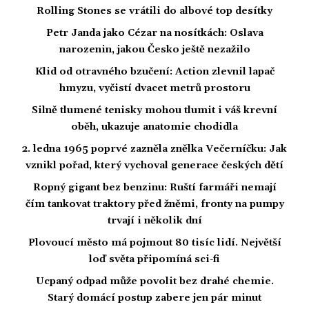
Rolling Stones se vrátili do albové top desítky
Petr Janda jako Cézar na nosítkách: Oslava
narozenin, jakou Česko ještě nezažilo
Klid od otravného bzučení: Action zlevnil lapač
hmyzu, vyčistí dvacet metrů prostoru
Silně tlumené tenisky mohou tlumit i váš krevní
oběh, ukazuje anatomie chodidla
2. ledna 1965 poprvé zazněla znělka Večerníčku: Jak
vznikl pořad, který vychoval generace českých dětí
Ropný gigant bez benzinu: Ruští farmáři nemají
čím tankovat traktory před žněmi, fronty na pumpy
trvají i několik dní
Plovoucí město má pojmout 80 tisíc lidí. Největší
loď světa připomíná sci-fi
Ucpaný odpad může povolit bez drahé chemie.
Starý domácí postup zabere jen pár minut