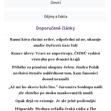
Úmrtí
Dějiny a fakta
Doporučené články
Ranní káva chrání srdce, odpolední už ne, ukazuje
studie čtyřiceti tisíc lidí
Konec úlevy: Vrací se supertropy, ČHMÚ vydává
výstrahu pro dvanáct krajů
Příběhy za písněmi skupiny Jelen: Jindra Polák
nechává čtenáře nahlédnout tam, kam fanoušci
dosud nesměli
„Až mi ho skoro bylo líto." Jaromíra Soukupa našli
zle zbitého po útoku maskovaných mužů
Opak dejá vu existuje. Je ale ještě podivnější
Hitparády: Meduza ovládla česká rádia a The