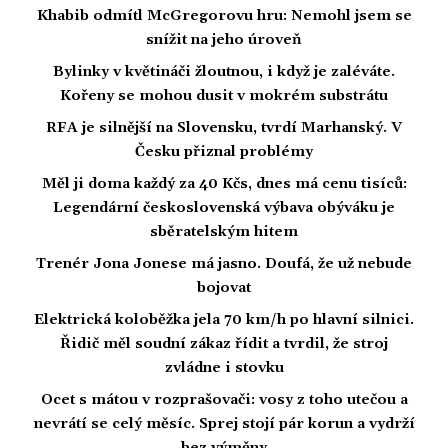
Khabib odmítl McGregorovu hru: Nemohl jsem se
snížit na jeho úroveň
Bylinky v květináči žloutnou, i když je zaléváte.
Kořeny se mohou dusit v mokrém substrátu
RFA je silnější na Slovensku, tvrdí Marhanský. V
Česku přiznal problémy
Měl ji doma každý za 40 Kčs, dnes má cenu tisíců:
Legendární československá výbava obýváku je
sběratelským hitem
Trenér Jona Jonese má jasno. Doufá, že už nebude
bojovat
Elektrická koloběžka jela 70 km/h po hlavní silnici.
Řidič měl soudní zákaz řídit a tvrdil, že stroj
zvládne i stovku
Ocet s mátou v rozprašovači: vosy z toho utečou a
nevrátí se celý měsíc. Sprej stojí pár korun a vydrží