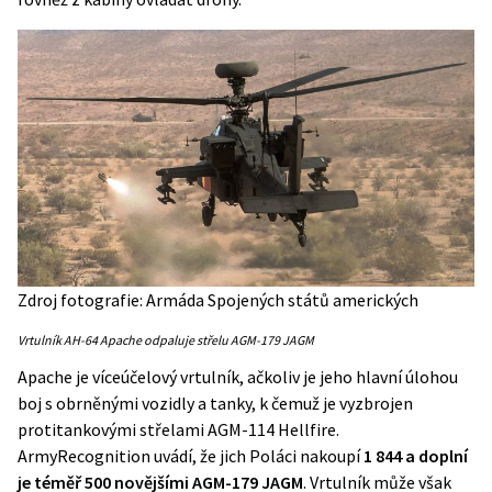
Zdroj fotografie: Armáda Spojených států amerických
Vrtulník AH-64 Apache odpaluje střelu AGM-179 JAGM
Apache je víceúčelový vrtulník, ačkoliv je jeho hlavní úlohou
boj s obrněnými vozidly a tanky, k čemuž je vyzbrojen
protitankovými střelami AGM-114 Hellfire.
ArmyRecognition
uvádí, že jich Poláci nakoupí
1 844 a doplní
je téměř 500 novějšími AGM-179 JAGM
. Vrtulník může však