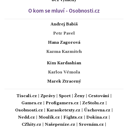
bez výměny
O kom se mluví - Osobnosti.cz
Andrej Babiš
Petr Pavel
Hana Zagorová
Kazma Kazmitch
Kim Kardashian
Karlos Vémola
Marek Ztracený
Tiscali.cz
|
Zprávy
|
Sport
|
Ženy
|
Cestování
|
Games.cz
|
Profigamers.cz
|
ZeStolu.cz
|
Osobnosti.cz
|
Karaoketexty.cz
|
Úschovna.cz
|
Nedd.cz
|
Moulík.cz
|
Fights.cz
|
Dokina.cz
|
CZhity.cz
|
Našepeníze.cz
|
Srovnám.cz
|