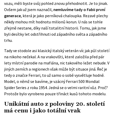
vozu, měli byste svůj pohled znovu přehodnotit. Je to jinak.
Ovšem jak už jsem naznačil,
nemluvíme tady o Fabii první
generace
, která je jako perníková chaloupka. Rezavé plechy
někdy mohou mít hodnotu milionů korun. U nás se tohle
zřejmě nestane, díky naší totalitní historii. Tomu, jak jsme
byli desítky let odstřihnuti od západního světa a západního
trhu.
Tady ve stodole asi klasický italský veterán víc jak půl století
na nikoho nečekal. A na vrakovišti, které založila před pár
lety místní parodie na mafiána, nic takového ležet nebude. V
jiných zemích a regionech však může být situace jiná. Řeč je
tedy o značce Ferrari, to už samo o sobě vysvětluje hodně.
Model, o němž se bavíme, je vzácný Ferrari 500 Mondial
Spider Series z roku 1954. Jedná se o velmi raritní vůz. Proč?
Protože bylo vyrobeno pouze třináct kusů tohoto modelu.
Unikátní auto z poloviny 20. století
má cenu i jako totální vrak