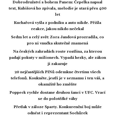
Dobrodružství s bohem Panem: Čepelka napsal
text, Kubišová ho zpívala, melodie je stará přes 400
let
Kuchařová vyšla z podniku a auto nikde. Přišla
reakce, jakou nikdo nečekal
Sedm let a celý svět: Zora Jandová prozradila, co
pro ni vnučka skutečně znamená
Na českých zahradách roste rostlina, za kterou
padají pokuty v milionech. Vypadá hezky, ale zákon
ji zakazuje
20 nejčastějších PINů odemkne čtvrtinu všech
telefonů. Koukněte, jestli je v seznamu i ten váš, a
okamžitě ho změňte
Poppeck rychle dostane druhou šanci v UFC. Vrací
se do polotěžké váhy
Přetlak v záloze Sparty. Konkurenční boj může
odnést i reprezentant Sochůrek