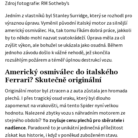
Zdroj fotografie: RM Sotheby’s
Jedním z vlastníků byl Stanley Surridge, který se rozhodl pro
výraznou úpravu. Vyměnil původní italský motor za silnější
americký osmiválec. Ha, tak tomu říkám dobrá práce, jakkoli
by to někdo mohl nazvat svatokrádeží. Úprava měla za cíl
zvýšit výkon, ale bohužel se ukázala jako osudná. Během
jednoho závodu došlo k vážné nehodě, jež skončila
rozsáhlým požárem a téměř úplnou destrukcí vozu.
Americký osmiválec do italského
Ferrari? Skutečně originální
Originální motor byl ztracen a z auta zůstala jen hromada
plechů. I přes tragický osud vraku, který byl dlouho
zapomenut na vrakovišti, má tento Spider nyní velkou
hodnotu. Nalezené zbytky vozu s náhradním motorem ze
stejného období?
To zvyšuje cenu plechů pro sběratele i
nadšence.
Paradoxně to je unikátní jedinečná příležitost
získat kus historie, i když v poněkud zuboženém stavu.