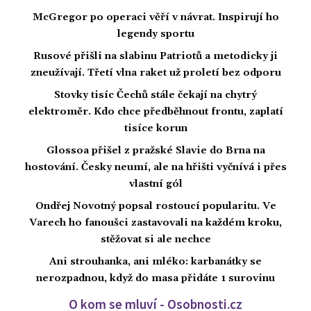
McGregor po operaci věří v návrat. Inspirují ho
legendy sportu
Rusové přišli na slabinu Patriotů a metodicky ji
zneužívají. Třetí vlna raket už proletí bez odporu
Stovky tisíc Čechů stále čekají na chytrý
elektroměr. Kdo chce předběhnout frontu, zaplatí
tisíce korun
Glossoa přišel z pražské Slavie do Brna na
hostování. Česky neumí, ale na hřišti vyčnívá i přes
vlastní gól
Ondřej Novotný popsal rostoucí popularitu. Ve
Varech ho fanoušci zastavovali na každém kroku,
stěžovat si ale nechce
Ani strouhanka, ani mléko: karbanátky se
nerozpadnou, když do masa přidáte 1 surovinu
O kom se mluví - Osobnosti.cz