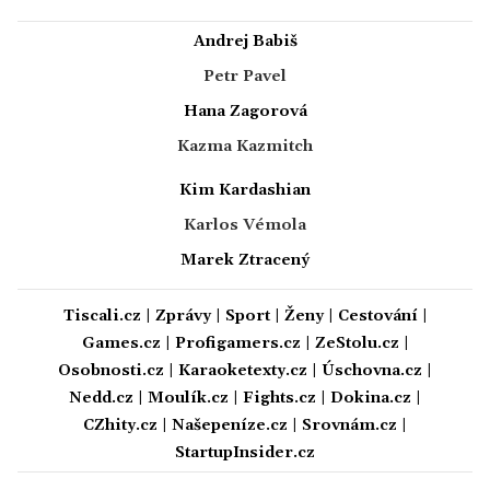
Andrej Babiš
Petr Pavel
Hana Zagorová
Kazma Kazmitch
Kim Kardashian
Karlos Vémola
Marek Ztracený
Tiscali.cz
|
Zprávy
|
Sport
|
Ženy
|
Cestování
|
Games.cz
|
Profigamers.cz
|
ZeStolu.cz
|
Osobnosti.cz
|
Karaoketexty.cz
|
Úschovna.cz
|
Nedd.cz
|
Moulík.cz
|
Fights.cz
|
Dokina.cz
|
CZhity.cz
|
Našepeníze.cz
|
Srovnám.cz
|
StartupInsider.cz