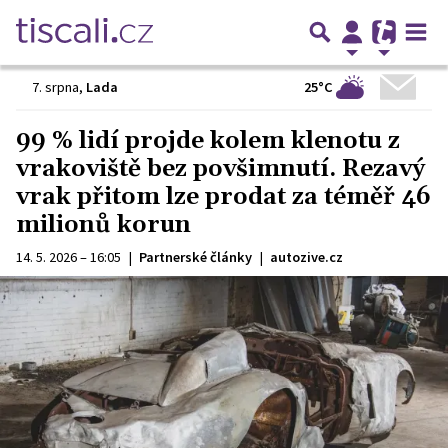
25°C
7. srpna
,
Lada
99 % lidí projde kolem klenotu z
vrakoviště bez povšimnutí. Rezavý
vrak přitom lze prodat za téměř 46
milionů korun
14. 5. 2026 – 16:05
|
Partnerské články
|
autozive.cz