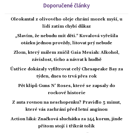
Doporučené články
Oleokantal z olivového oleje chrání mozek myší, u
lidí zatím chybí důkaz
„Slavím, že nebudu mít děti." Kovalová vyřešila
otázku jednou provždy, litovat prý nebude
Zlom, který málem zničil Gaia Mesiah: Alkohol,
závislost, ticho a návrat k hudbě
Ústřice dokázaly vyfiltrovat celý Chesapeake Bay za
týden, dnes to trvá přes rok
Pět klipů Guns N‘ Roses, které se zapsaly do
rockové historie
Z auta rovnou na neschopenku? Pravidlo 5 minut,
které vás zachrání před letní angínou
Action láká: Značková sluchátka za 244 korun, jinde
přitom stojí i třikrát tolik