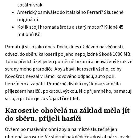
totální vrak
Americký osmiválec do italského Ferrari? Skutečně
originální
Kolik stojí hromada šrotu a starý motor? Klidně 45
milionů Kč
Pamatuji si to jako dnes. Děda, dnes už dávno na věčnosti,
odvezl do sběru karoserii po jeho nepojízdné Škodě 1000 MB.
Tomu předcházel jeden poměrně bizarní a neuvážený krok ze
strany mého prarodiče. Aby zbavil karoserii všeho, co by
Kovošrot nevzal v rámci kovového odpadu, auto polil
benzínem a zapálil. Poměrně divoká myšlenka skončila
příjezdem hasičů, pokutou, výtkou. Nic příjemného, pamatuji
si to, a přitom je to víc jak třicet let.
Karoserie ohořelá na základ měla jít
do sběru, přijeli hasiči
Ovšem po masivním ohni zbyla na místě skutečně jen
oholená karoserie. Ve sběrně pak dědeček dostal pár stovek.