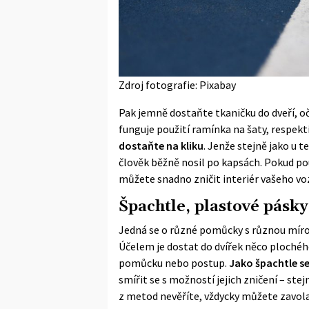
Zdroj fotografie: Pixabay
Pak jemně dostaňte tkaničku do dveří, o
funguje použití ramínka na šaty, respekti
dostaňte na kliku
. Jenže stejně jako u 
člověk běžně nosil po kapsách. Pokud po
můžete snadno zničit interiér vašeho vo
Špachtle, plastové pásky
Jedná se o různé pomůcky s různou mírou 
Účelem je dostat do dvířek něco plochého
pomůcku nebo postup.
Jako špachtle s
smířit se s možností jejich zničení – stej
z metod nevěříte, vždycky můžete zavol