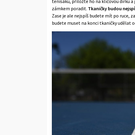
tenisáku, přiložte ho na klíčovou dírku a
zámkem poradit.
Tkaničky budou nejsp
Zase je ale nejspíš budete mít po ruce, 
budete muset na konci tkaničky udělat o