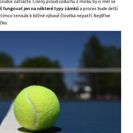
 prudce zatlačte. Cílený proud vzduchu z míčku by si měl se
íš fungovat jen na některé typy zámků
a proces bude delší.
zatímco tenisák k běžné výbavě člověka nepatří. Nejdříve
čko.