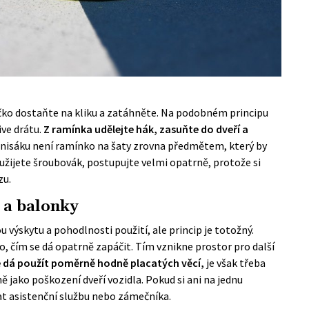
čko dostaňte na kliku a zatáhněte. Na podobném principu
ve drátu.
Z ramínka udělejte hák, zasuňte do dveří a
tenisáku není ramínko na šaty zrovna předmětem, který by
užijete šroubovák, postupujte velmi opatrně, protože si
zu.
 a balonky
výskytu a pohodlnosti použití, ale princip je totožný.
, čím se dá opatrně zapáčit. Tím vznikne prostor pro další
e dá použít poměrně hodně placatých věcí,
je však třeba
ně jako poškození dveří vozidla. Pokud si ani na jednu
at asistenční službu nebo zámečníka.