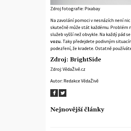
Zdroj fotografie: Pixabay
Na zavolání pomoci v nesnázích není nic 
skutečně může stát každému. Problém m
služeb vyšší než obvykle. Na každý pád se
vozu.
Taky předejdete podivným situacím
podezření, že kradete. Ostatně používát
Zdroj:
BrightSide
Zdroj:
VědaŽivě.cz
Autor:
Redakce VědaŽivě
Nejnovější články