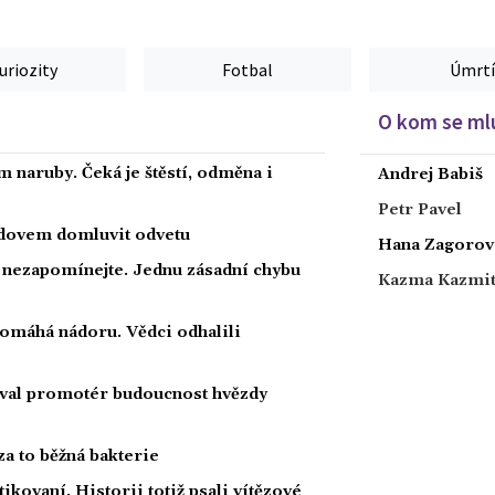
uriozity
Fotbal
Úmrtí
O kom se mlu
 naruby. Čeká je štěstí, odměna i
Andrej Babiš
Petr Pavel
radovem domluvit odvetu
Hana Zagorov
a nezapomínejte. Jednu zásadní chybu
Kazma Kazmi
 pomáhá nádoru. Vědci odhalili
oval promotér budoucnost hvězdy
za to běžná bakterie
tikovaní. Historii totiž psali vítězové