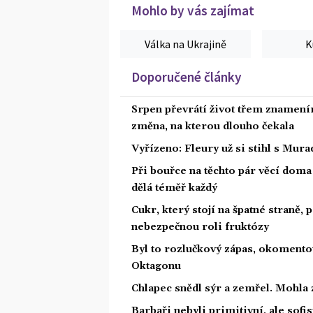
Mohlo by vás zajímat
Válka na Ukrajině
K
Doporučené články
Srpen převrátí život třem znamením
změna, na kterou dlouho čekala
Vyřízeno: Fleury už si stihl s Mu
Při bouřce na těchto pár věcí dom
dělá téměř každý
Cukr, který stojí na špatné straně,
nebezpečnou roli fruktózy
Byl to rozlučkový zápas, okoment
Oktagonu
Chlapec snědl sýr a zemřel. Mohla 
Barbaři nebyli primitivní, ale sofis