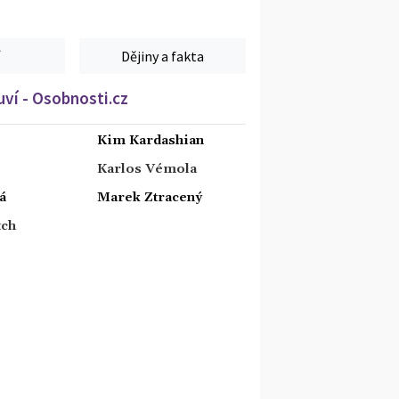
Dějiny a fakta
ví - Osobnosti.cz
Kim Kardashian
Karlos Vémola
á
Marek Ztracený
tch