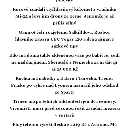
polévky
Rusové sundali čtyřhlavňový kulomet z vrtulníku
Mi-24 a loví jím drony ze země. Jenomže je až
příliš silný
Gamrot čelí rozjetému Salkilldovi. Rozbor
hlavního zápasu UFC Vegas 120 a dva zajímavé
sázkové tipy
Kdo má doma tuhle skleněnou vázu po babičce, sedí
na malém jmění. Sběratelé z Německa za ni dávají
až 25 000 Kč
Kuchta má nabídky z Kataru i Turecka. Trenér
Priske po výhře nad Lyonem naznačil jeho odchod
ze Sparty
Třinec má po letních odchodech jen dva centery.
Vicemistr musí před sezonou řešit zásadní mezeru
v sestavě
Plný telefon vyřeší fleška za 219 Kč z Actionu. Má