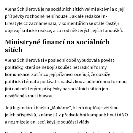
Alena Schillerová je na sociálních sítích velmi aktivní a o její
příspěvky rozhodně není nouze. Jak ale redakce In-
Lifestyle.cz zaznamenala, v komentářích se stále častěji
objevují kritické reakce, a to i od některých jejích fanoušků.
Ministryně financí na sociálních
sítích
Alena Schillerová si v poslední době vybudovala pověst
političky, která se nebojí zkoušet netradiční formy
komunikace. Zatímco její příznivci oceňují, že dokáže
politická témata podávat s nadsázkou a odlehčenou formou,
jiní nad některými příspěvky na sociálních sítích jen
nevěřícně kroutí hlavou.
Její legendární hlášku „Makáme“, která doplňuje většinu
jejích příspěvků, známe již z předvolební kampaně hnutí ANO
a nezmizela ani teď, když je součástí vlády.