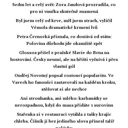
Sedm let a celý svět: Zora Jandová prozradila, co
pro ni vnučka skutečně znamená
Byl jsem celý od krve, měl jsem strach, vylíčil
Vémola dramatické krmení lvů
Petra Černocká přiznala, co dostává od státu:
Polovina důchodu jde okamžitě zpět
Glossoa přišel z pražské Slavie do Brna na
hostování. Česky neumí, ale na hřišti vyčnívá i přes
vlastní gól
Ondřej Novotný popsal rostoucí popularitu. Ve
Varech ho fanoušci zastavovali na každém kroku,
stěžovat si ale nechce
Ani strouhanka, ani mléko: karbanátky se
nerozpadnou, když do masa přidáte 1 surovinu
Stařenka si v restauraci vytáhla z tašky krajíc
chleba. Číšník jí bez jediného slova přinesl talíř