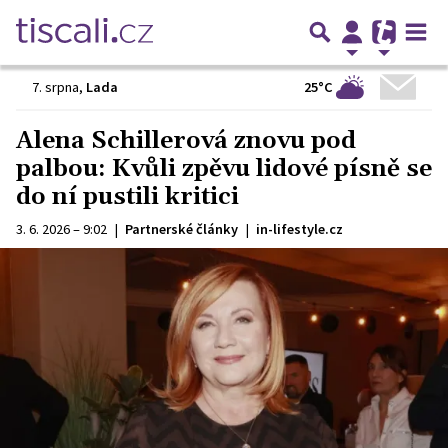
25°C
7. srpna
,
Lada
Alena Schillerová znovu pod
palbou: Kvůli zpěvu lidové písně se
do ní pustili kritici
3. 6. 2026 – 9:02
|
Partnerské články
|
in-lifestyle.cz