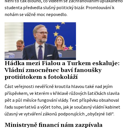
Není to tak dlouho, co videem se zachraňováním uplakaného
studenta předvedla slušný
politický bizár
. Promlouvání k
nohám se vážně moc nepovedlo.
Hádka mezi Fialou a Turkem eskaluje:
Vládní zmocněnec baví fanoušky
protiútokem s fotokoláží
Část veřejnosti nevěřícně kroutila hlavou také nad jejím
příspěvkem, ve kterém v křiklavě růžových šatičkách slavila
pět a půl měsíce fungování vlády. Text příspěvku obsahoval
řadu superlativů a výčet toho, jak je současný vládní kabinet
úžasný ve vytváření zákonů podporujících „obyčejné lidi“.
Ministryně financí nám zazpívala