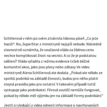
Schillerová v něm po svém ztvárnila lidovou píseň „Co jste
hasiči“. No, SuperStar z ministryně nejspíš nebude. Následně
slavnostně oznámila, že současná vláda za žádnou cenu
nechce komplikovat život na vesnici. A co že je podstatou
sdělení? Vláda vyřadila z režimu evidence tržeb běžné
komunitní akce, jako jsou plesy nebo zábavy. Ve videu
ministryně Alena Schillerová ale dodala: „Pokud ale někdo ze
spolků podniká na základě živnosti, budou pro něho platit
stejná pravidla jako pro ostatní. V takovém případě totiž
vystupuje jako podnikatel. Férová soutěž nemůže fungovat,
pokud by někdo měl výjimku jen na základě formy podnikání.“
Jestli si sledující z videa odnesli informace o navrhovaných