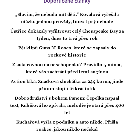
Doporučené články
„Slavím, že nebudu mít děti." Kovalová vyřešila
otázku jednou provždy, litovat prý nebude
Ústřice dokázaly vyfiltrovat celý Chesapeake Bay za
týden, dnes to trvá přes rok
Pět klipů Guns N‘ Roses, které se zapsaly do
rockové historie
Z auta rovnou na neschopenku? Pravidlo 5 minut,
které vás zachrání před letní angínou
Action láká: Značková sluchátka za 244 korun, jinde
přitom stojí i třikrát tolik
Dobrodružství s bohem Panem: Čepelka napsal
text, Kubišová ho zpívala, melodie je stará přes 400
let
Kuchařová vyšla z podniku a auto nikde. Přišla
reakce, jakou nikdo nečekal