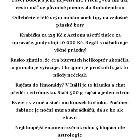
Pavel Bobek a jeho největší hit: Píseň „Veď mě dál,
cesto má“ se původně jmenovala Rododendron
Odlehčete v létě svým nohám aneb tipy na vzdušné
pánské boty
Krabička za 125 Kč z Actionu ušetří tisíce za
opraváře, jindy stojí 10 000 Kč. Regál s nářadím je
věčně prázdný
Rusko zjistilo, že éra bitevních helikoptér skončila,
a pomalu je vyřazuje. Ukrajinci je proškolili, jak to
nikdy nečekali
Rajčata do limonády? V Itálii je to klasika a chuť
předčí i citrónovku. Stačí 500 g rajčat a jeden citrón
Kvete i v zimě a stačí mu kousek kořínku. Ptačinec
žabinec je noční můra zahrádkářů, dá se ho ale
zbavit
Nejhloupější znamení zvěrokruhu: 4 hlupáci dle
astrologie