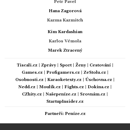
Petr Pavel
Hana Zagorová
Kazma Kazmitch
Kim Kardashian
Karlos Vémola
Marek Ztracený
Tiscali.cz
|
Zprávy
|
Sport
|
Ženy
|
Cestování
|
Games.cz
|
Profigamers.cz
|
ZeStolu.cz
|
Osobnosti.cz
|
Karaoketexty.cz
|
Úschovna.cz
|
Nedd.cz
|
Moulík.cz
|
Fights.cz
|
Dokina.cz
|
CZhity.cz
|
Našepeníze.cz
|
Srovnám.cz
|
StartupInsider.cz
Partneři:
Peníze.cz