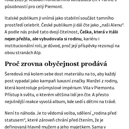
působností pro celý Piemont.
Italské publikum ji vnímá jako stabilní součást tamního
prostředí celebrit. České publikum ji dál čte jako „naši Alenu“.
A podle nás právě tato dvojí čitelnost,
Češka, která v Itálii
nejen přežila, ale vybudovala si rodinu
, kariéru i
institucionální roli, je důvod, proč její příspěvky rezonují na
obou stranách Alp.
Proč zrovna obyčejnost prodává
Šeredová má kolem sebe dost materiálu na to, aby každý
post vypadal jako kampaň luxusní značky. Manžel z rodiny,
která kontroluje průmyslové impérium. Vila v Piemontu.
Přístup k světu, o kterém většina lidí jen čte. A přesto
nejsilnější reakce vyvolá album, kde sedí s dětmi na trávě.
Není to náhoda. Je to vědomá volba, sdělení „rodina před
statusem“, které zároveň chrání před čtením, že je
definovaná hlavně mužem a jeho majetkem. Sama v