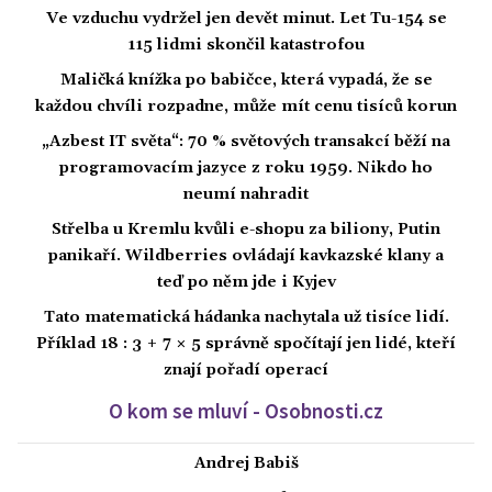
Ve vzduchu vydržel jen devět minut. Let Tu-154 se
115 lidmi skončil katastrofou
Maličká knížka po babičce, která vypadá, že se
každou chvíli rozpadne, může mít cenu tisíců korun
„Azbest IT světa“: 70 % světových transakcí běží na
programovacím jazyce z roku 1959. Nikdo ho
neumí nahradit
Střelba u Kremlu kvůli e-shopu za biliony, Putin
panikaří. Wildberries ovládají kavkazské klany a
teď po něm jde i Kyjev
Tato matematická hádanka nachytala už tisíce lidí.
Příklad 18 : 3 + 7 × 5 správně spočítají jen lidé, kteří
znají pořadí operací
O kom se mluví - Osobnosti.cz
Andrej Babiš