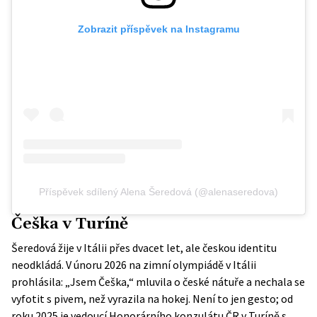
Zobrazit příspěvek na Instagramu
Příspěvek sdílený Alena Šeredová (@alenaseredova)
Češka v Turíně
Šeredová žije v Itálii přes dvacet let, ale českou identitu
neodkládá. V únoru 2026 na zimní olympiádě v Itálii
prohlásila: „Jsem Češka,“ mluvila o české nátuře a nechala se
vyfotit s pivem, než vyrazila na hokej. Není to jen gesto; od
roku 2025 je vedoucí
Honorárního konzulátu ČR v Turíně
s