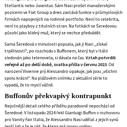
Stellantis nebo Juventus. Sám Nasi prošel manažerskými
pozicemi ve Fiat Group a dnes zastává funkce v průmyslových
firmách napojených na rodinné portfolio. Není to celebrita,
není to playboy z titulních stran. Na fotkách se Šeredovou
působí jako klidný muž, který se nechce předvádět.
Sama Šeredová v minulosti popsala, jak ji Nasi „získal
trpělivostí“, po rozchodu s Buffonem, který byl v Itálii
sledován jako telenovela, si dávala na čas.
Vztah potvrdili
veřejně až po delší době, svatba přišla v červnu 2023
. Od
narození Vivienne prý Alessandro opakuje, jak jsou „všichni
spolu krásní“. Na plážovém snímku z aktuální série to
vypadá, že to myslí vážně.
Buffonův překvapivý kontrapunkt
Nejsilnější detail celého příběhu paradoxně nepochází od
Šeredové. V listopadu 2024 řekl Gianluigi Buffon v rozhovoru
pro
Vanity Fair Italia
, že Alessandro Nasi udělal z jejich synů
lepší lidi a že je rád, že Alena má novou rodinu.