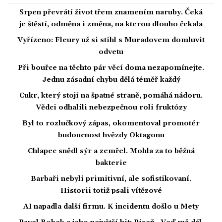
Srpen převrátí život třem znamením naruby. Čeká
je štěstí, odměna i změna, na kterou dlouho čekala
Vyřízeno: Fleury už si stihl s Muradovem domluvit
odvetu
Při bouřce na těchto pár věcí doma nezapomínejte.
Jednu zásadní chybu dělá téměř každý
Cukr, který stojí na špatné straně, pomáhá nádoru.
Vědci odhalili nebezpečnou roli fruktózy
Byl to rozlučkový zápas, okomentoval promotér
budoucnost hvězdy Oktagonu
Chlapec snědl sýr a zemřel. Mohla za to běžná
bakterie
Barbaři nebyli primitivní, ale sofistikovaní.
Historii totiž psali vítězové
AI napadla další firmu. K incidentu došlo u Mety