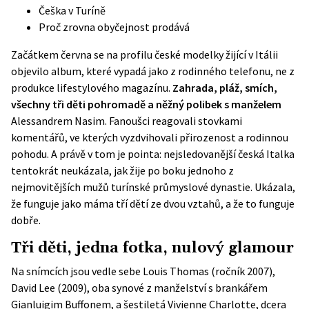
Češka v Turíně
Proč zrovna obyčejnost prodává
Začátkem června se na profilu české modelky žijící v Itálii
objevilo album, které vypadá jako z rodinného telefonu, ne z
produkce lifestylového magazínu.
Zahrada, pláž, smích,
všechny tři děti pohromadě a něžný polibek s manželem
Alessandrem Nasim. Fanoušci reagovali stovkami
komentářů, ve kterých vyzdvihovali přirozenost a rodinnou
pohodu. A právě v tom je pointa: nejsledovanější česká Italka
tentokrát neukázala, jak žije po boku jednoho z
nejmovitějších mužů turínské průmyslové dynastie. Ukázala,
že funguje jako máma tří dětí ze dvou vztahů, a že to funguje
dobře.
Tři děti, jedna fotka, nulový glamour
Na snímcích jsou vedle sebe Louis Thomas (ročník 2007),
David Lee (2009), oba synové z manželství s brankářem
Gianluigim Buffonem, a šestiletá Vivienne Charlotte, dcera