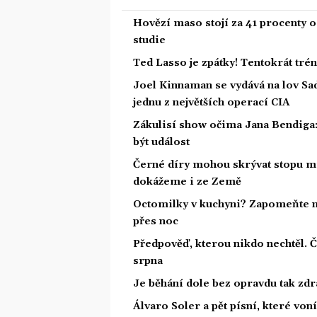
Hovězí maso stojí za 41 procenty o
studie
Ted Lasso je zpátky! Tentokrát tré
Joel Kinnaman se vydává na lov Sa
jednu z největších operací CIA
Zákulisí show očima Jana Bendiga
být událost
Černé díry mohou skrývat stopu mi
dokážeme i ze Země
Octomilky v kuchyni? Zapomeňte na
přes noc
Předpověď, kterou nikdo nechtěl. 
srpna
Je běhání dole bez opravdu tak zdra
Álvaro Soler a pět písní, které von