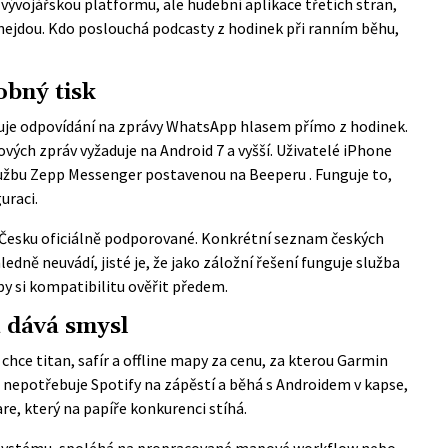
vývojářskou platformu, ale hudební aplikace třetích stran,
 nejdou. Kdo poslouchá podcasty z hodinek při ranním běhu,
obný tisk
uje odpovídání na zprávy WhatsApp hlasem přímo z hodinek.
ových zpráv vyžaduje na Android 7 a vyšší. Uživatelé iPhone
lužbu
Zepp Messenger postavenou na Beeperu
. Funguje to,
uraci.
 Česku oficiálně podporované. Konkrétní seznam českých
edně neuvádí, jisté je, že jako záložní řešení funguje služba
by si kompatibilitu ověřit předem.
 dává smysl
ý chce titan, safír a offline mapy za cenu, za kterou Garmin
, nepotřebuje Spotify na zápěstí a běhá s Androidem v kapse,
are, který na papíře konkurenci stíhá.
osystému, spoléhá na propracované mapové workflow nebo