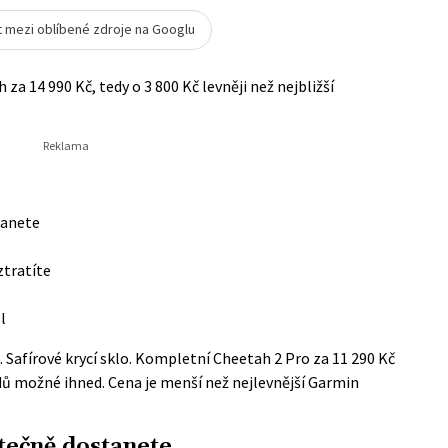
t mezi oblíbené zdroje na Googlu
za 14 990 Kč, tedy o 3 800 Kč levněji než nejbližší
tanete
ztratíte
l
. Safírové krycí sklo. Kompletní
​Cheetah 2 Pro za 11 290 Kč
adů možné ihned. Cena je menší než nejlevnější Garmin
tečně dostanete