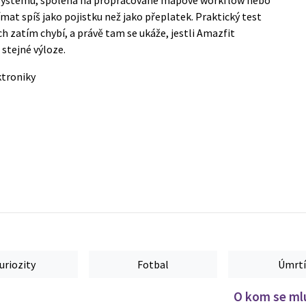
mat spíš jako pojistku než jako přeplatek. Praktický test
h zatím chybí, a právě tam se ukáže, jestli Amazfit
 stejné výloze.
ktroniky
uriozity
Fotbal
Úmrtí
O kom se mlu