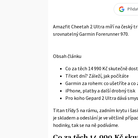
Přida
Amazfit Cheetah 2 Ultra míří na český trh 
srovnatelný Garmin Forerunner 970.
Obsah článku
Co za těch 14 990 Kč skutečně dos
Třicet dní? Záleží, jak počítáte
Garmin za rohem: co ušetříte a co 
iPhone, platby a další drobný tisk
Pro koho Gepard 2 Ultra dává smys
Titan třídy 5 na rámu, zadním krytu i šasi
je skladem a odeslání je ve většině příp
hodinky, tak se na ně podíváme.
Co za těch 14 990 Kč sku