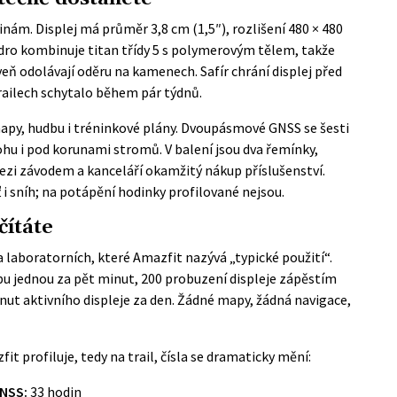
ninám. Displej má průměr 3,8 cm (1,5″), rozlišení 480 × 480
zdro kombinuje titan třídy 5 s polymerovým tělem, takže
ň odolávají oděru na kamenech. Safír chrání displej před
trailech schytalo během pár týdnů.
 mapy, hudbu i tréninkové plány. Dvoupásmové GNSS se šesti
ohu i pod korunami stromů. V balení jsou dva řemínky,
mezi závodem a kanceláří okamžitý nákup příslušenství.
i sníh; na potápění hodinky profilované nejsou.
čítáte
za laboratorních, které Amazfit nazývá „typické použití“.
pu jednou za pět minut, 200 probuzení displeje zápěstím
inut aktivního displeje za den. Žádné mapy, žádná navigace,
fit profiluje, tedy na trail, čísla se dramaticky mění:
GNSS:
33 hodin