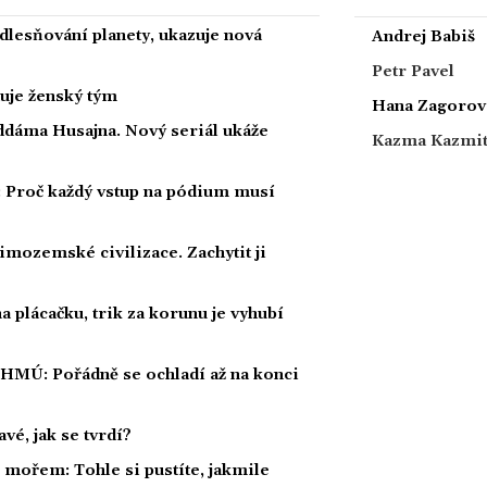
dlesňování planety, ukazuje nová
Andrej Babiš
Petr Pavel
nuje ženský tým
Hana Zagorov
ddáma Husajna. Nový seriál ukáže
Kazma Kazmi
: Proč každý vstup na pódium musí
mozemské civilizace. Zachytit ji
 plácačku, trik za korunu je vyhubí
ČHMÚ: Pořádně se ochladí až na konci
vé, jak se tvrdí?
í mořem: Tohle si pustíte, jakmile