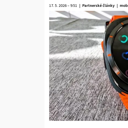
17. 5. 2026 – 9:51
|
Partnerské články
|
mobi