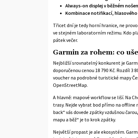
Always-on displej v běžném nošen
Kombinace notifikací, hlasového 
Třicet dní je tedy horní hranice, ne provo
ve stejném laboratorním režimu. Kdo plá
pátek večer.
Garmin za rohem: co ušet
Nejbližší srovnatelný konkurent je
Garmi
doporučenou cenou 18 790 Kč. Rozdíl 3 80
voucher na podrobné turistické mapy Če
OpenStreetMap.
A hlavně: mapové workflow se liší. Na Ch
trasy. Nejde vybrat bod přímo na offline
back“ vás dovede zpátky vzdušnou čarou, 
mapu a běž“ je to krok zpátky.
Největší propast je ale ekosystém. Gar