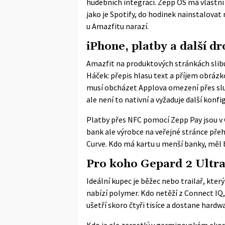
hudebních integrací. Zepp OS má vlastní 
jako je Spotify, do hodinek nainstalovat
u Amazfitu narazí.
iPhone, platby a další dr
Amazfit na produktových stránkách slib
Háček: přepis hlasu text a příjem obrázk
musí obcházet Applova omezení přes s
ale není to nativní a vyžaduje další konfig
Platby přes NFC pomocí Zepp Pay jsou v
bank ale výrobce na veřejné stránce přehl
Curve. Kdo má kartu u menší banky, měl 
Pro koho Gepard 2 Ultra
Ideální kupec je běžec nebo trailař, kter
nabízí polymer. Kdo netěží z Connect IQ
ušetří skoro čtyři tisíce a dostane hardw
Kdo je ale zarostlý v garminovském ek