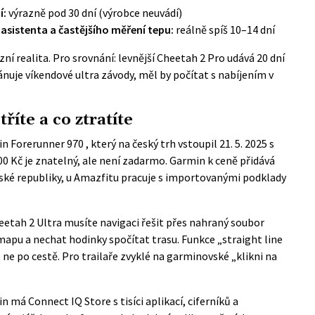
í:
výrazně pod 30 dní (výrobce neuvádí)
asistenta a častějšího měření tepu:
reálně spíš 10–14 dní
zní realita. Pro srovnání: levnější Cheetah 2 Pro udává 20 dní
nuje víkendové ultra závody, měl by počítat s nabíjením v
říte a co ztratíte
n Forerunner 970
, který na český trh vstoupil 21. 5. 2025 s
0 Kč je znatelný, ale není zadarmo. Garmin k ceně přidává
ské republiky, u Amazfitu pracuje s importovanými podklady
eetah 2 Ultra musíte navigaci řešit přes nahraný soubor
 mapu a nechat hodinky spočítat trasu. Funkce „straight line
ne po cestě. Pro trailaře zvyklé na garminovské „klikni na
min má
Connect IQ Store
s tisíci aplikací, ciferníků a