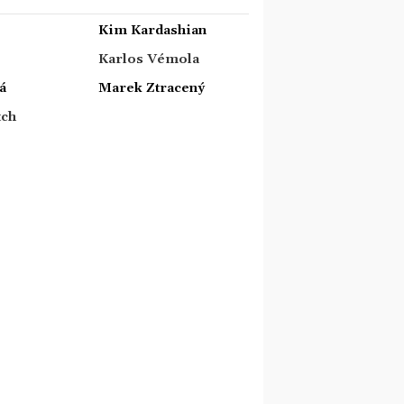
Kim Kardashian
Karlos Vémola
á
Marek Ztracený
tch