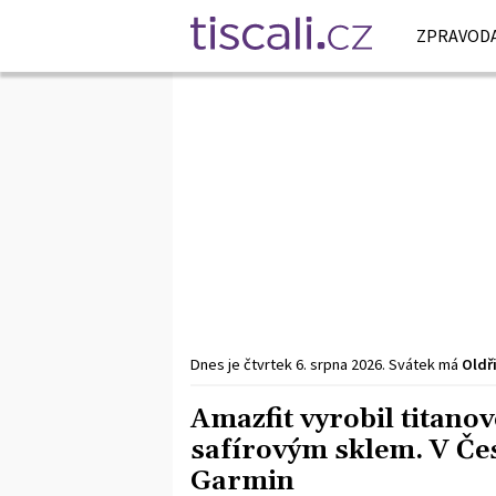
ZPRAVODA
Dnes je
čtvrtek
6. srpna
2026
.
Svátek má
Oldř
Amazfit vyrobil titanov
safírovým sklem. V Čes
Garmin