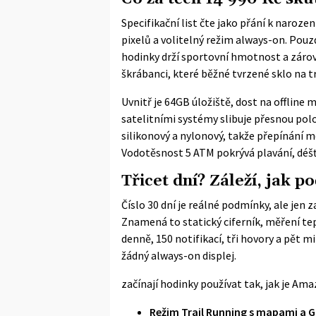
Specifikační list čte jako přání k naroze
pixelů a volitelný režim always-on. Pou
hodinky drží sportovní hmotnost a zárove
škrábanci, které běžné tvrzené sklo na 
Uvnitř je 64GB úložiště, dost na offline
satelitními systémy slibuje přesnou pol
silikonový a nylonový, takže přepínání 
Vodotěsnost 5 ATM pokrývá plavání, déšť 
Třicet dní? Záleží, jak po
Číslo 30 dní je reálné podmínky, ale jen 
Znamená to statický ciferník, měření te
denně, 150 notifikací, tři hovory a pět m
žádný always-on displej.
začínají hodinky používat tak, jak je Amaz
Režim Trail Running s mapami a 