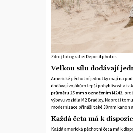
Zdroj fotografie: Depositphotos
Velkou sílu dodávají je
Americké pěchotní jednotky mají na podp
dodávají vojákům lepší pohyblivost a ta
průměru 25 mm s označením M242
, pro
výbavu vozidla M2 Bradley. Naproti tomu
modernizace přináší také 30mm kanon a 
Každá četa má k dispozici
Každá americká pěchotní četa má k dispoz