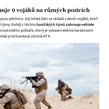
uje 9 vojáků na různých pozicích
ru pěchota. Její lehká část se skládá z devíti vojáků, kteří
ní týmy. Každý z těchto
hasičských týmů zahrnuje velitele
utomatického puškaře, který je vybaven dvěma karabinami
lehké protitankové zbraně AT4.