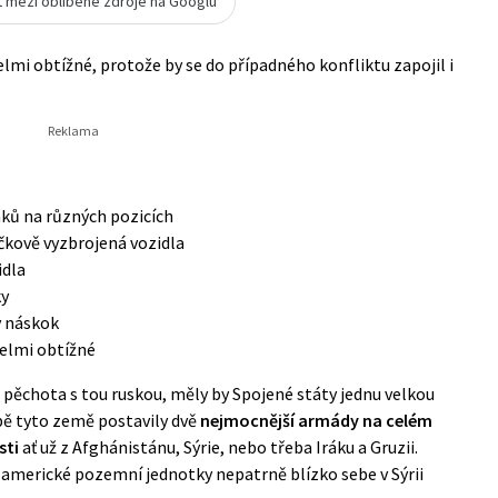
t mezi oblíbené zdroje na Googlu
lmi obtížné, protože by se do případného konfliktu zapojil i
áků na různých pozicích
čkově vyzbrojená vozidla
idla
ky
ý náskok
velmi obtížné
á pěchota s tou ruskou, měly by Spojené státy jednu velkou
Obě tyto země postavily dvě
nejmocnější armády na celém
sti
ať už z Afghánistánu, Sýrie, nebo třeba Iráku a Gruzii.
 americké pozemní jednotky nepatrně blízko sebe v Sýrii