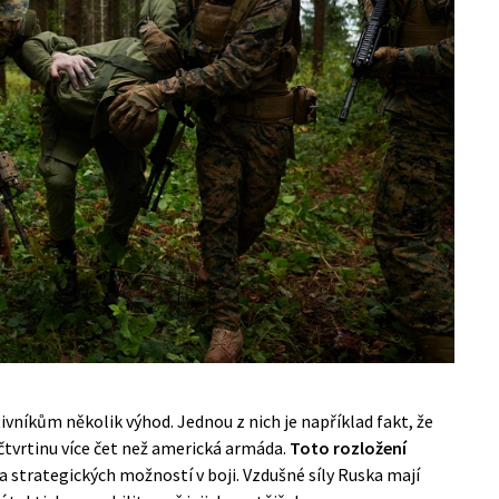
níkům několik výhod. Jednou z nich je například fakt, že
čtvrtinu více čet než americká armáda.
Toto rozložení
a strategických možností v boji. Vzdušné síly Ruska mají