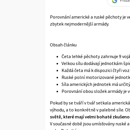
Přida
Porovnání americké a ruské pěchoty je ve
zbytek nejmodernější armády.
Obsah článku
Četa lehké pěchoty zahrnuje 9 voj
Velkou sílu dodávají jednotkám špi
Každá četa má k dispozici čtyři voz
Ruské polní motorizované jednot
Síla amerických jednotek má určit
Porovnání obou složek armády je 
Pokud by se tváří v tvář setkala americk
výhodu, a to konkrétně v palebné síle. 
světě, které mají velmi bohaté zkušeno
V současné době jsou umísťovány ruské a