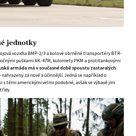
né jednotky
bojová vozidla BMP-2/3 a kolové obrněné transportéry BTR-
 útočnými puškami AK-47M, kulomety PKM a protitankovými
uská armáda má v současné době spoustu zastaralých
bě nahrazeny za nové a účinnější. Jedná se například o
i s těmi americkými velmi podobné, avšak ve výbavě jim
třídy.