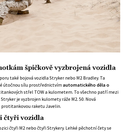
dnotkám špičkově vyzbrojená vozidla
oru také bojová vozidla Stryker nebo M2 Bradley. Ta
ké útočnou sílu prostřednictvím
automatického děla o
titankových střel TOW a kulometem. To všechno patří mezi
 Stryker je vyzbrojen kulomety ráže M2. 50. Nová
protitankovou raketu Javelin.
 čtyři vozidla
ici čtyři M2 nebo čtyři Strykery. Lehké pěchotní čety se