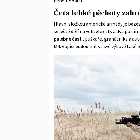
nebo Pobaltí.
Četa lehké pěchoty zahrn
Hlavní složkou americké armády je bezespo
se ještě dělí na velitele čety a dva požár
palebné části
, puškaře, granátníka a a
M4. Vojáci budou mít ve své výbavě také 