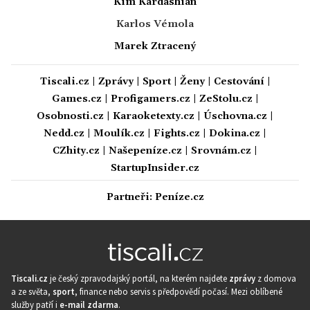
Kim Kardashian
Karlos Vémola
Marek Ztracený
Tiscali.cz
|
Zprávy
|
Sport
|
Ženy
|
Cestování
|
Games.cz
|
Profigamers.cz
|
ZeStolu.cz
|
Osobnosti.cz
|
Karaoketexty.cz
|
Úschovna.cz
|
Nedd.cz
|
Moulík.cz
|
Fights.cz
|
Dokina.cz
|
CZhity.cz
|
Našepeníze.cz
|
Srovnám.cz
|
StartupInsider.cz
Partneři:
Peníze.cz
Tiscali.cz
je český zpravodajský portál, na kterém najdete
zprávy
z domova
a ze světa,
sport
, finance nebo servis s předpovědí počasí. Mezi oblíbené
služby patří i
e-mail zdarma
.