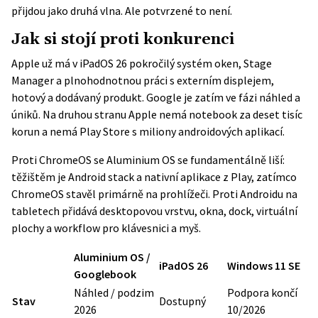
přijdou jako druhá vlna. Ale potvrzené to není.
Jak si stojí proti konkurenci
Apple už má v iPadOS 26 pokročilý systém oken, Stage
Manager a plnohodnotnou práci s externím displejem,
hotový a dodávaný produkt. Google je zatím ve fázi náhled a
úniků. Na druhou stranu Apple nemá notebook za deset tisíc
korun a nemá Play Store s miliony androidových aplikací.
Proti ChromeOS se Aluminium OS se fundamentálně liší:
těžištěm je Android stack a nativní aplikace z Play, zatímco
ChromeOS stavěl primárně na prohlížeči. Proti Androidu na
tabletech přidává desktopovou vrstvu, okna, dock, virtuální
plochy a workflow pro klávesnici a myš.
Aluminium OS /
iPadOS 26
Windows 11 SE
Googlebook
Náhled / podzim
Podpora končí
Stav
Dostupný
2026
10/2026