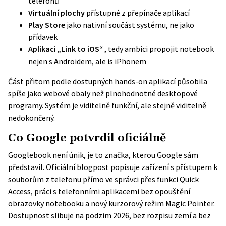
telefonů
Virtuální plochy
přístupné z přepínače aplikací
Play Store
jako nativní součást systému, ne jako
přídavek
Aplikaci „Link to iOS“
, tedy ambici propojit notebook
nejen s Androidem, ale is iPhonem
Část přitom podle dostupných hands-on aplikací působila
spíše jako webové obaly než plnohodnotné desktopové
programy. Systém je viditelně funkční, ale stejně viditelně
nedokončený.
Co Google potvrdil oficiálně
Googlebook není únik, je to značka, kterou Google sám
představil. Oficiální blogpost popisuje zařízení s přístupem k
souborům z telefonu přímo ve správci přes funkci Quick
Access, práci s telefonními aplikacemi bez opouštění
obrazovky notebooku a nový kurzorový režim Magic Pointer.
Dostupnost slibuje na podzim 2026, bez rozpisu zemí a bez