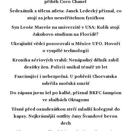
příběh Coco Chanel
Šedesátník s tělem atleta: Janek Ledecký přiznal, co
stojí za jeho neuvěřitelnou fyzičkou
Syn Leoše Mareše na univerzitě v USA: Kolik stojí
Jakubovo studium na Floridě?
Ukrajinští vědci pozorovali u Měsíce UFO. Hovoří
o vyspělé technologii
Kronika sériových vrahů: Nenápadný dělník zabil
desítky žen. Policii unikal téměř 20 let
Fascinující i nebezpečná. U pobřeží Chorvatska
udeřila mořská smršť
Do zápasu jsem šel po kalbě, přiznal BKFC šampion
ve službách Oktagonu
Těsně před osmdesátkou strčí mladší kolegyně do
kapsy. Nejkrásnější outfity Jany Švandové berou
dech