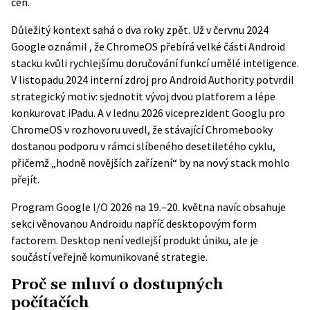
cen.
Důležitý kontext sahá o dva roky zpět. Už v červnu 2024
Google
oznámil
, že ChromeOS přebírá velké části Android
stacku kvůli rychlejšímu doručování funkcí umělé inteligence.
V listopadu 2024 interní zdroj pro Android Authority potvrdil
strategický motiv: sjednotit vývoj dvou platforem a lépe
konkurovat iPadu. A v lednu 2026 viceprezident Googlu pro
ChromeOS v rozhovoru uvedl, že stávající Chromebooky
dostanou podporu v rámci slíbeného desetiletého cyklu,
přičemž „hodně novějších zařízení“ by na nový stack mohlo
přejít.
Program
Google I/O 2026
na 19.–20. května navíc obsahuje
sekci věnovanou Androidu napříč desktopovým form
factorem. Desktop není vedlejší produkt úniku, ale je
součástí veřejně komunikované strategie.
Proč se mluví o dostupných
počítačích