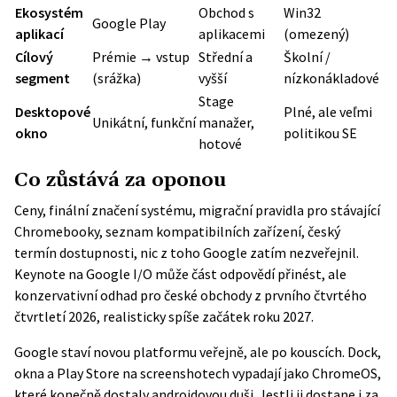
Ekosystém
Obchod s
Win32
Google Play
aplikací
aplikacemi
(omezený)
Cílový
Prémie → vstup
Střední a
Školní /
segment
(srážka)
vyšší
nízkonákladové
Stage
Desktopové
Plné, ale veľmi
Unikátní, funkční
manažer,
okno
politikou SE
hotové
Co zůstává za oponou
Ceny, finální značení systému, migrační pravidla pro stávající
Chromebooky, seznam kompatibilních zařízení, český
termín dostupnosti, nic z toho Google zatím nezveřejnil.
Keynote na Google I/O může část odpovědí přinést, ale
konzervativní odhad pro české obchody z prvního čtvrtého
čtvrtletí 2026, realisticky spíše začátek roku 2027.
Google staví novou platformu veřejně, ale po kouscích. Dock,
okna a Play Store na screenshotech vypadají jako ChromeOS,
které konečně dostaly androidovou duši. Jestli ji dostane i za