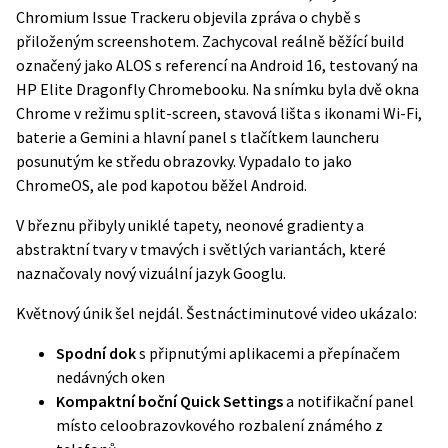
Chromium Issue Trackeru objevila zpráva o chybě s
přiloženým screenshotem. Zachycoval reálně běžící build
označený jako ALOS s referencí na Android 16, testovaný na
HP Elite Dragonfly Chromebooku. Na snímku byla dvě okna
Chrome v režimu split-screen, stavová lišta s ikonami Wi-Fi,
baterie a Gemini a hlavní panel s tlačítkem launcheru
posunutým ke středu obrazovky. Vypadalo to jako
ChromeOS, ale pod kapotou běžel Android.
V březnu přibyly uniklé tapety, neonové gradienty a
abstraktní tvary v tmavých i světlých variantách, které
naznačovaly nový vizuální jazyk Googlu.
Květnový únik šel nejdál. Šestnáctiminutové video ukázalo:
Spodní dok
s připnutými aplikacemi a přepínačem
nedávných oken
Kompaktní boční Quick Settings
a notifikační panel
místo celoobrazovkového rozbalení známého z