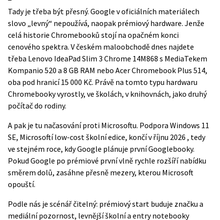
Tady je třeba být přesný. Google v oficiálních materiálech
slovo „levný“ nepoužívá, naopak prémiový hardware. Jenže
celá historie Chromebooků stojí na opačném konci
cenového spektra. V českém maloobchodě dnes najdete
třeba Lenovo IdeaPad Slim 3 Chrome 14M868 s MediaTekem
Kompanio 520 a 8 GB RAM nebo Acer Chromebook Plus 514,
oba pod hranicí 15 000 Kč. Právě na tomto typu hardwaru
Chromebooky vyrostly, ve školách, v knihovnách, jako druhý
počítač do rodiny.
A pak je tu načasování proti Microsoftu. Podpora Windows 11
SE, Microsoftí low-cost školní edice,
končí v říjnu 2026
, tedy
ve stejném roce, kdy Google plánuje první Googlebooky.
Pokud Google po prémiové první vlně rychle rozšíří nabídku
směrem dolů, zasáhne přesně mezery, kterou Microsoft
opouští.
Podle nás je scénář čitelný: prémiový start buduje značku a
mediální pozornost, levnější školní a entry notebooky