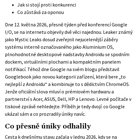
Jak si stojí proti konkurenci
Co zůstává za oponou
Dne 12. května 2026, přesně týden před konferencí Google
I/O, se na internetu objevily dvě věci najednou. Leaker známý
jako Mystic Leaks dosud zveřejnil nejucelenější záběry
systému interně označovaného jako Aluminium OS,
plnohodnotné desktopové nadstavby Androidu se spodním
dockem, virtuálními plochami a kompaktním panelem
notifikací. Téhož dne Google na svém blogu
představil
Googlebook
jako novou kategorii zařízení, která bere „to
nejlepší z Androidu“ a kombinuje to s dědictvím ChromeOS.
Jenže oficiální slova mluví o prémiovém hardwaru a
partnerství s Acer, ASUS, Dell, HP a Lenovo. Levné počítače v
tiskové zprávě nehledejte. Příběh je tedy dvojí: co Google
ukázal sám a co prozradily úniky navíc.
Co přesně úniky odhalily
Cesta k dnešnímu stavu začala v lednu 2026, kdy se na