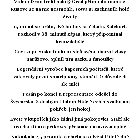
Video: Dron trefil nabitý Grad přímo do munice.
Rusové se na nic nezmohli, sotva si zachránili holé
životy
14 minut se hrálo, dvě hodiny se čekalo. Salcburk
rozhodl v 88. minutě zápas, který připomínal
brouzdaliště
Gavi si po zisku titulu mistrů světa obarvil vlasy
narůžovo. Splnil tím sázku s fanoušky
Legendární výrobce kapesních počítačů, které
válcovaly první smartphony, skončil. O důvodech
ale mlčí
Pešán po konci u reprezentace odešel do
Švýcarska. S druhým titulem říká: Nechci svatbu ani
pohřeb, jen hokej
Kvete v kupolích jako žádná jiná pokojovka. Stačí ale
trocha stínu a pětkovec přestane nasazovat úplně
Nafoukala 2,5 promile a chtěla si odvést tříleté dítě