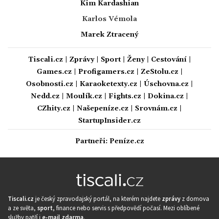
Kim Kardashian
Karlos Vémola
Marek Ztracený
Tiscali.cz
|
Zprávy
|
Sport
|
Ženy
|
Cestování
|
Games.cz
|
Profigamers.cz
|
ZeStolu.cz
|
Osobnosti.cz
|
Karaoketexty.cz
|
Úschovna.cz
|
Nedd.cz
|
Moulík.cz
|
Fights.cz
|
Dokina.cz
|
CZhity.cz
|
Našepeníze.cz
|
Srovnám.cz
|
StartupInsider.cz
Partneři:
Peníze.cz
Tiscali.cz
je český zpravodajský portál, na kterém najdete
zprávy
z domova
a ze světa,
sport
, finance nebo servis s předpovědí počasí. Mezi oblíbené
služby patří i
e-mail zdarma
.