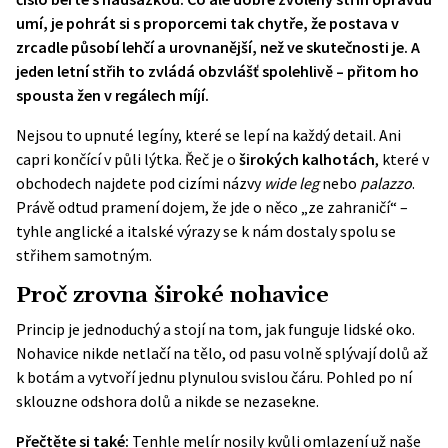
umí, je pohrát si s proporcemi tak chytře, že postava v
zrcadle působí lehčí a urovnanější, než ve skutečnosti je. A
jeden letní střih to zvládá obzvlášť spolehlivě – přitom ho
spousta žen v regálech míjí.
Nejsou to upnuté legíny, které se lepí na každý detail. Ani
capri končící v půli lýtka. Řeč je o
širokých kalhotách
, které v
obchodech najdete pod cizími názvy
wide leg
nebo
palazzo
.
Právě odtud pramení dojem, že jde o něco „ze zahraničí“ –
tyhle anglické a italské výrazy se k nám dostaly spolu se
střihem samotným.
Proč zrovna široké nohavice
Princip je jednoduchý a stojí na tom, jak funguje lidské oko.
Nohavice nikde netlačí na tělo, od pasu volně splývají dolů až
k botám a vytvoří jednu plynulou svislou čáru. Pohled po ní
sklouzne odshora dolů a nikde se nezasekne.
Přečtěte si také:
Tenhle melír nosily kvůli omlazení už naše