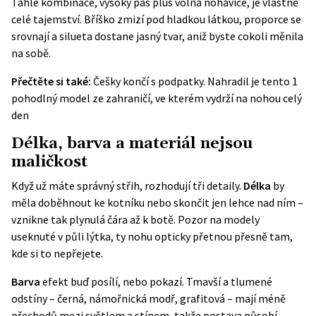
Tahle kombinace, vysoký pas plus volná nohavice, je vlastně
celé tajemství. Bříško zmizí pod hladkou látkou, proporce se
srovnají a silueta dostane jasný tvar, aniž byste cokoli měnila
na sobě.
Přečtěte si také:
Češky končí s podpatky. Nahradil je tento 1
pohodlný model ze zahraničí, ve kterém vydrží na nohou celý
den
Délka, barva a materiál nejsou
maličkost
Když už máte správný střih, rozhodují tři detaily.
Délka
by
měla doběhnout ke kotníku nebo skončit jen lehce nad ním –
vznikne tak plynulá čára až k botě. Pozor na modely
useknuté v půli lýtka, ty nohu opticky přetnou přesně tam,
kde si to nepřejete.
Barva
efekt buď posílí, nebo pokazí. Tmavší a tlumené
odstíny – černá, námořnická modř, grafitová – mají méně
přechodů mezi světlem a stínem, takže postava působí