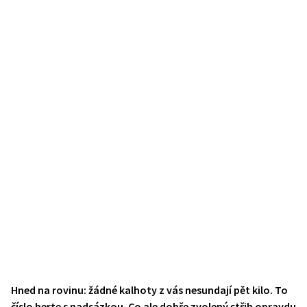
Hned na rovinu: žádné kalhoty z vás nesundají pět kilo. To
číslo berte s nadsázkou. Co ale dobře zvolený střih opravdu