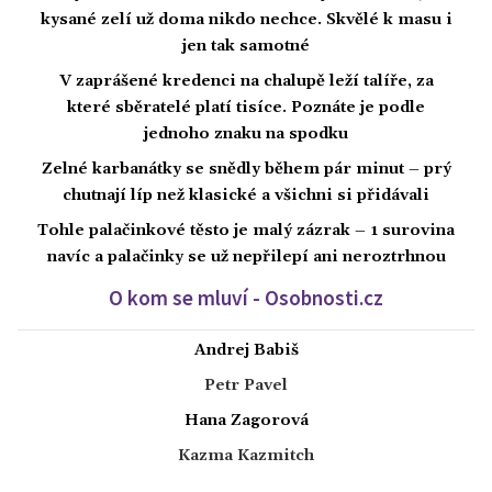
kysané zelí už doma nikdo nechce. Skvělé k masu i
jen tak samotné
V zaprášené kredenci na chalupě leží talíře, za
které sběratelé platí tisíce. Poznáte je podle
jednoho znaku na spodku
Zelné karbanátky se snědly během pár minut – prý
chutnají líp než klasické a všichni si přidávali
Tohle palačinkové těsto je malý zázrak – 1 surovina
navíc a palačinky se už nepřilepí ani neroztrhnou
O kom se mluví - Osobnosti.cz
Andrej Babiš
Petr Pavel
Hana Zagorová
Kazma Kazmitch