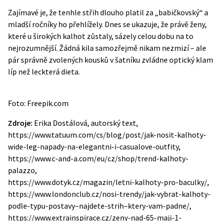
Zajímavé je, že tenhle střih dlouho platil za „babičkovský“ a
mladší ročníky ho přehlížely. Dnes se ukazuje, že právě ženy,
které u širokých kalhot zůstaly, sázely celou dobu na to
nejrozumnější. Žádná kila samozřejmě nikam nezmizí – ale
pár správně zvolených kousků v šatníku zvládne optický klam
líp než leckterá dieta.
Foto: Freepik.com
Zdroje:
Erika Dostálová, autorský text,
https://www.tatuum.com/cs/blog/post/jak-nosit-kalhoty-
wide-leg-napady-na-elegantni-i-casualove-outfity,
https://www.c-and-a.com/eu/cz/shop/trend-kalhoty-
palazzo,
https://www.dotyk.cz/magazin/letni-kalhoty-pro-baculky/,
https://www.londonclub.cz/nosi-trendy/jak-vybrat-kalhoty-
podle-typu-postavy–najdete-strih–ktery-vam-padne/,
https://www.extrainspirace.cz/zeny-nad-65-maji-1-