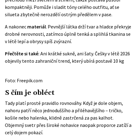
kompaktněji. Pomůže i sladit tóny celého outfitu, ať se
silueta zbytečně nerozdělí ostrým předělem v pase.
A nakonec
materiál
. Pevnější látka drží tvar a hladce překryje
drobné nerovnosti, zatímco úplně tenká a splihlá tkanina se
v létě lepí a obrysy spíš zvýrazní.
Přečtěte si také:
Ani krátké sukně, ani šaty. Češky v létě 2026
objevily tento zahraniční trend, který ubírá postavě 10 kg
Foto: Freepik.com
S čím je obléct
Tady platí prosté pravidlo rovnováhy. Když je dole objem,
nahoru patří něco jednoduššího a přiléhavějšího – tričko,
košile nebo halenka, klidně zastrčená za pas kalhot.
Objemný svetr přes široké nohavice naopak proporce zatíží a
celý dojem pokazí.