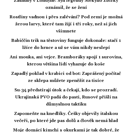
Zásnuby v Londýně: Syn legendy Mekyho Žbirky
oznámil, že se žení
Rostliny vadnou i přes zalévání? Pod zemí je možná
žerou larvy, které tam žijí i tři roky, než si jich
všimnete
Babiččin trik na těstoviny funguje dokonale: stačí 1
lžíce do hrnce a už se vám nikdy neslepí
Ani mouka, ani vejce. Bramboráky spojí 1 surovina,
kterou většina lidí vyhazuje do koše
Zapadlý poklad v krabici od bot: Zaprášený počítač
ze sklepa můžete zpeněžit za tisíce
Su-34 předstírají útok a čekají, kdo se prozradí.
Ukrajinská PVO padá do pasti, Rusové přišli na
důmyslnou taktiku
Zapomeňte na knedlíky. Češky objevily italskou
večeři, po které jde pas dolů a člověk nemá hlad
Moje domácí kimchi s okurkami je tak dobré, že