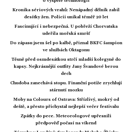
o vyspělé technologii
Kronika sériových vrahů: Nenápadný dělník zabil
desítky žen. Policii unikal téměř 20 let
Fascinující i nebezpečná. U pobřeží Chorvatska
udeřila mořská smršť
Do zápasu jsem šel po kalbě, přiznal BKFC šampion
ve službách Oktagonu
Těsně před osmdesátkou strčí mladší kolegyně do
kapsy. Nejkrásnější outfity Jany Švandové berou
dech
Chudoba zanechává stopu. Finanční potíže zrychlují
stárnutí mozku
Moby na Colours of Ostrava: Střízlivý, mokrý od
deště, a přesto přichystal nejlepší večer festivalu
Zpátky do pece. Meteorologové upřesnili
předpověď počasí na víkend