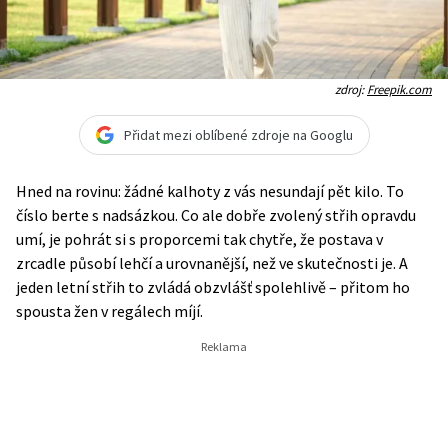
zdroj:
Freepik.com
Přidat mezi oblíbené zdroje na Googlu
Hned na rovinu: žádné kalhoty z vás nesundají pět kilo. To
číslo berte s nadsázkou. Co ale dobře zvolený střih opravdu
umí, je pohrát si s proporcemi tak chytře, že postava v
zrcadle působí lehčí a urovnanější, než ve skutečnosti je. A
jeden letní střih to zvládá obzvlášť spolehlivě – přitom ho
spousta žen v regálech míjí.