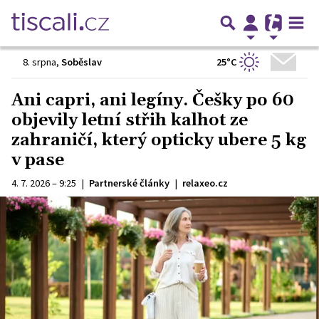
25°C
8. srpna
,
Soběslav
Ani capri, ani legíny. Češky po 60
objevily letní střih kalhot ze
zahraničí, který opticky ubere 5 kg
v pase
4. 7. 2026 – 9:25
|
Partnerské články
|
relaxeo.cz