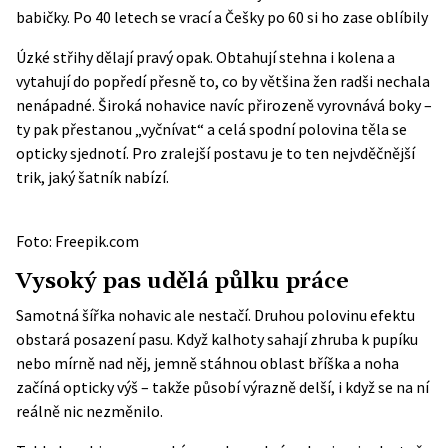
babičky. Po 40 letech se vrací a Češky po 60 si ho zase oblíbily
Úzké střihy dělají pravý opak. Obtahují stehna i kolena a
vytahují do popředí přesně to, co by většina žen radši nechala
nenápadné. Široká nohavice navíc přirozeně vyrovnává boky –
ty pak přestanou „vyčnívat“ a celá spodní polovina těla se
opticky sjednotí. Pro zralejší postavu je to ten nejvděčnější
trik, jaký šatník nabízí.
Foto: Freepik.com
Vysoký pas udělá půlku práce
Samotná šířka nohavic ale nestačí. Druhou polovinu efektu
obstará posazení pasu. Když kalhoty sahají zhruba k pupíku
nebo mírně nad něj, jemně stáhnou oblast bříška a noha
začíná opticky výš – takže působí výrazně delší, i když se na ní
reálně nic nezměnilo.