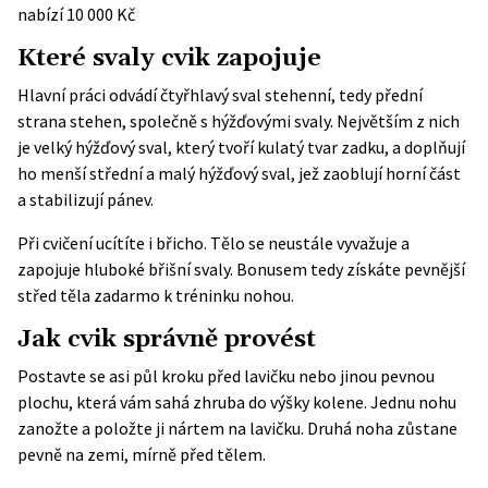
nabízí 10 000 Kč
Které svaly cvik zapojuje
Hlavní práci odvádí čtyřhlavý sval stehenní, tedy přední
strana stehen, společně s hýžďovými svaly. Největším z nich
je velký hýžďový sval, který tvoří kulatý tvar zadku, a doplňují
ho menší střední a malý hýžďový sval, jež zaoblují horní část
a stabilizují pánev.
Při cvičení ucítíte i břicho. Tělo se neustále vyvažuje a
zapojuje hluboké břišní svaly. Bonusem tedy získáte pevnější
střed těla zadarmo k tréninku nohou.
Jak cvik správně provést
Postavte se asi půl kroku před lavičku nebo jinou pevnou
plochu, která vám sahá zhruba do výšky kolene. Jednu nohu
zanožte a položte ji nártem na lavičku. Druhá noha zůstane
pevně na zemi, mírně před tělem.