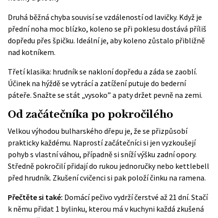
Druhá běžná chyba souvisí se vzdáleností od lavičky. Když je
přední noha moc blízko, koleno se při poklesu dostává příliš
dopředu přes špičku. Ideální je, aby koleno zůstalo přibližně
nad kotníkem.
Třetí klasika: hrudník se nakloní dopředu a záda se zaoblí.
Účinek na hýždě se vytrácí a zatížení putuje do bederní
páteře. Snažte se stát „vysoko” a paty držet pevně na zemi.
Od začátečníka po pokročilého
Velkou výhodou bulharského dřepu je, že se přizpůsobí
prakticky každému. Naprostí začátečníci si jen vyzkoušejí
pohyb s vlastní váhou, případně si sníží výšku zadní opory.
Středně pokročilí přidají do rukou jednoručky nebo kettlebell
před hrudník. Zkušení cvičenci si pak položí činku na ramena.
Přečtěte si také:
Domácí pečivo vydrží čerstvé až 21 dní. Stačí
k němu přidat 1 bylinku, kterou má v kuchyni každá zkušená