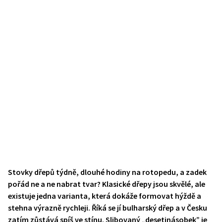
Stovky dřepů týdně, dlouhé hodiny na rotopedu, a zadek
pořád ne a ne nabrat tvar? Klasické dřepy jsou skvělé, ale
existuje jedna varianta, která dokáže formovat hýždě a
stehna výrazně rychleji. Říká se jí bulharský dřep a v Česku
zatím zůstává spíš ve stínu. Slibovaný „desetinásobek” je