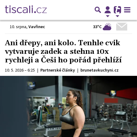
33°C
10. srpna
,
Vavřinec
Ani dřepy, ani kolo. Tenhle cvik
vytvaruje zadek a stehna 10x
rychleji a Češi ho pořád přehlíží
10. 5. 2026 – 6:25
|
Partnerské články
|
brunetavkuchyni.cz