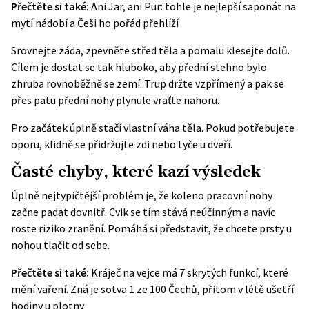
Přečtěte si také:
Ani Jar, ani Pur: tohle je nejlepší saponát na
mytí nádobí a Češi ho pořád přehlíží
Srovnejte záda, zpevněte střed těla a pomalu klesejte dolů.
Cílem je dostat se tak hluboko, aby přední stehno bylo
zhruba rovnoběžně se zemí. Trup držte vzpřímený a pak se
přes patu přední nohy plynule vraťte nahoru.
Pro začátek úplně stačí vlastní váha těla. Pokud potřebujete
oporu, klidně se přidržujte zdi nebo tyče u dveří.
Časté chyby, které kazí výsledek
Úplně nejtypičtější problém je, že koleno pracovní nohy
začne padat dovnitř. Cvik se tím stává neúčinným a navíc
roste riziko zranění. Pomáhá si představit, že chcete prsty u
nohou tlačit od sebe.
Přečtěte si také:
Kráječ na vejce má 7 skrytých funkcí, které
mění vaření. Zná je sotva 1 ze 100 Čechů, přitom v létě ušetří
hodiny u plotny