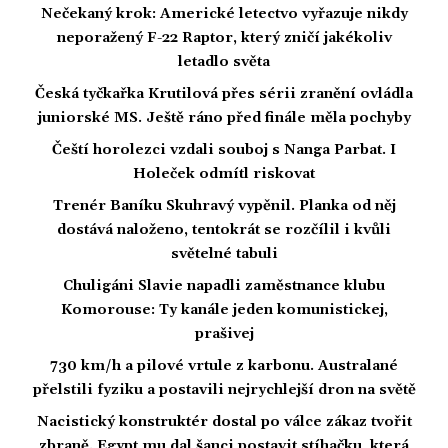
Nečekaný krok: Americké letectvo vyřazuje nikdy
neporažený F-22 Raptor, který zničí jakékoliv
letadlo světa
Česká tyčkařka Krutilová přes sérii zranění ovládla
juniorské MS. Ještě ráno před finále měla pochyby
Čeští horolezci vzdali souboj s Nanga Parbat. I
Holeček odmítl riskovat
Trenér Baníku Skuhravý vypěnil. Planka od něj
dostává naloženo, tentokrát se rozčílil i kvůli
světelné tabuli
Chuligáni Slavie napadli zaměstnance klubu
Komorouse: Ty kanále jeden komunistickej,
prašivej
730 km/h a pilové vrtule z karbonu. Australané
přelstili fyziku a postavili nejrychlejší dron na světě
Nacistický konstruktér dostal po válce zákaz tvořit
zbraně. Egypt mu dal šanci postavit stíhačku, která