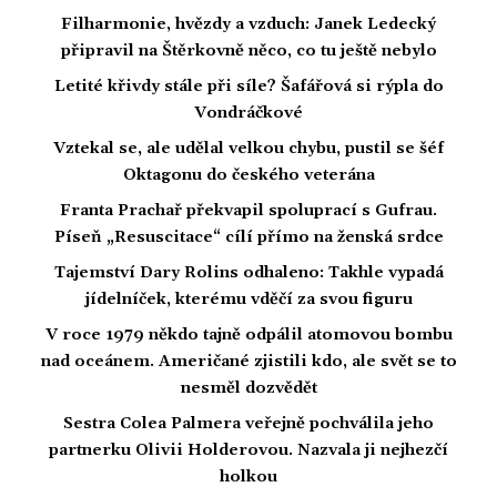
Filharmonie, hvězdy a vzduch: Janek Ledecký
připravil na Štěrkovně něco, co tu ještě nebylo
Letité křivdy stále při síle? Šafářová si rýpla do
Vondráčkové
Vztekal se, ale udělal velkou chybu, pustil se šéf
Oktagonu do českého veterána
Franta Prachař překvapil spoluprací s Gufrau.
Píseň „Resuscitace“ cílí přímo na ženská srdce
Tajemství Dary Rolins odhaleno: Takhle vypadá
jídelníček, kterému vděčí za svou figuru
V roce 1979 někdo tajně odpálil atomovou bombu
nad oceánem. Američané zjistili kdo, ale svět se to
nesměl dozvědět
Sestra Colea Palmera veřejně pochválila jeho
partnerku Olivii Holderovou. Nazvala ji nejhezčí
holkou