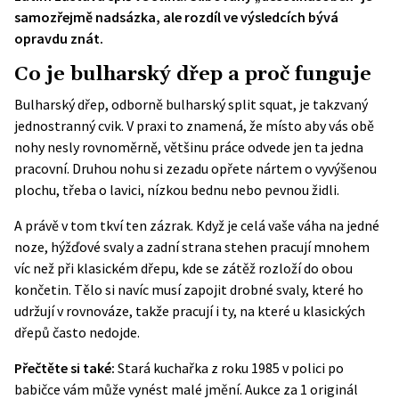
samozřejmě nadsázka, ale rozdíl ve výsledcích bývá
opravdu znát.
Co je bulharský dřep a proč funguje
Bulharský dřep, odborně bulharský split squat, je takzvaný
jednostranný cvik. V praxi to znamená, že místo aby vás obě
nohy nesly rovnoměrně, většinu práce odvede jen ta jedna
pracovní. Druhou nohu si zezadu opřete nártem o vyvýšenou
plochu, třeba o lavici, nízkou bednu nebo pevnou židli.
A právě v tom tkví ten zázrak. Když je celá vaše váha na jedné
noze, hýžďové svaly a zadní strana stehen pracují mnohem
víc než při klasickém dřepu, kde se zátěž rozloží do obou
končetin. Tělo si navíc musí zapojit drobné svaly, které ho
udržují v rovnováze, takže pracují i ty, na které u klasických
dřepů často nedojde.
Přečtěte si také:
Stará kuchařka z roku 1985 v polici po
babičce vám může vynést malé jmění. Aukce za 1 originál