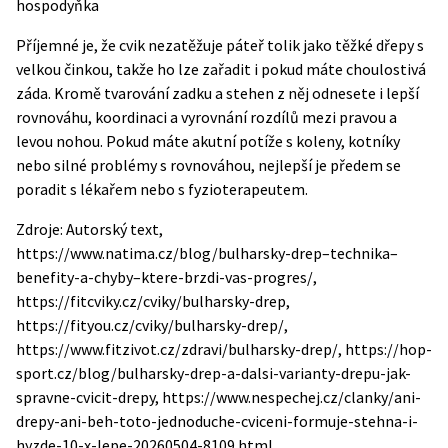
hospodyňka
Příjemné je, že cvik nezatěžuje páteř tolik jako těžké dřepy s
velkou činkou, takže ho lze zařadit i pokud máte choulostivá
záda. Kromě tvarování zadku a stehen z něj odnesete i lepší
rovnováhu, koordinaci a vyrovnání rozdílů mezi pravou a
levou nohou. Pokud máte akutní potíže s koleny, kotníky
nebo silné problémy s rovnováhou, nejlepší je předem se
poradit s lékařem nebo s fyzioterapeutem.
Zdroje: Autorský text,
https://www.natima.cz/blog/bulharsky-drep–technika–
benefity-a-chyby–ktere-brzdi-vas-progres/,
https://fitcviky.cz/cviky/bulharsky-drep,
https://fityou.cz/cviky/bulharsky-drep/,
https://www.fitzivot.cz/zdravi/bulharsky-drep/, https://hop-
sport.cz/blog/bulharsky-drep-a-dalsi-varianty-drepu-jak-
spravne-cvicit-drepy, https://www.nespechej.cz/clanky/ani-
drepy-ani-beh-toto-jednoduche-cviceni-formuje-stehna-i-
hyzde-10-x-lepe-20260504-8109.html