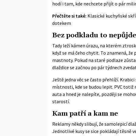
hodí i tam, kde nechcete přijít o pár mil
Přečtěte si také:
Klasické kuchyňské skříň
dotekem
Bez podkladu to nepůjd
Tady leží kámen úrazu, na kterém ztrosko
když se má čeho chytit. To znamená, že p
mastnoty. Pokud na staré podlaze zůsta
dlaždice se začnou po pár týdnech zvedat
Ještě jedna věc se často přehlíží. Krabic
místnosti, kde se budou lepit. PVC totiž
auta a hned je nalepíte, později se moho
starostí.
Kam patří a kam ne
Reklamy někdy slibují, že samolepicí dlaž
Jednotlivé kusy se sice pokládají těsně 