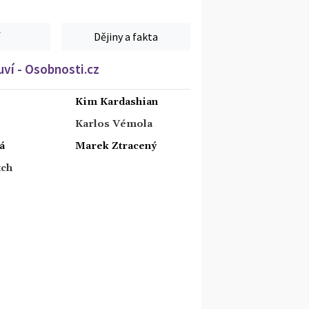
Dějiny a fakta
ví - Osobnosti.cz
Kim Kardashian
Karlos Vémola
á
Marek Ztracený
tch