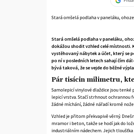
Přida
Stará omšelá podlaha v paneláku, ohoze
Stará omšelá podlaha v paneláku, oho
dokážou shodit vzhled celé místnosti.
vystěhovaný nábytek a účet, který se poč
po ní v posledních letech sahají čím dál
bývá taková, že se vejde do běžné výpla
Pár tisícin milimetru, kt
Samolepicí vinylové dlaždice jsou tenké p
lepicí vrstva. Stačí strhnout ochrannou fó
žádné míchání, žádné nářadí kromě nože
Vzhled je přitom překvapivě věrný. Dneš
mramor i beton, takže se hodí jak do lo
industriálním nádechem. Jejich tloušťka