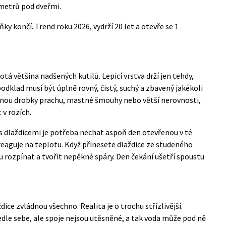
imetrů pod dveřmi.
ky končí. Trend roku 2026, vydrží 20 let a otevře se 1
e
tá většina nadšených kutilů. Lepicí vrstva drží jen tehdy,
odklad musí být úplně rovný, čistý, suchý a zbavený jakékoli
nou drobky prachu, mastné šmouhy nebo větší nerovnosti,
 v rozích.
i s dlaždicemi je potřeba nechat aspoň den otevřenou v té
 reaguje na teplotu. Když přinesete dlaždice ze studeného
u rozpínat a tvořit nepěkné spáry. Den čekání ušetří spoustu
dice zvládnou všechno. Realita je o trochu střízlivější.
vedle sebe, ale spoje nejsou utěsněné, a tak voda může pod ně