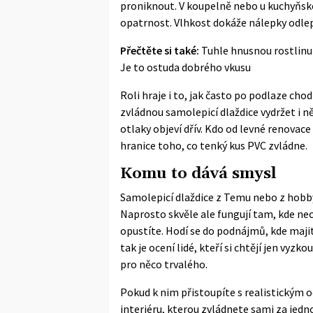
proniknout. V koupelně nebo u kuchyňské l
opatrnost. Vlhkost dokáže nálepky odlepi
Přečtěte si také:
Tuhle hnusnou rostlinu 
Je to ostuda dobrého vkusu
Roli hraje i to, jak často po podlaze cho
zvládnou samolepicí dlaždice vydržet i něk
otlaky objeví dřív. Kdo od levné renovac
hranice toho, co tenký kus PVC zvládne.
Komu to dává smysl
Samolepicí dlaždice z Temu nebo z hobb
Naprosto skvěle ale fungují tam, kde nec
opustíte. Hodí se do podnájmů, kde majite
tak je ocení lidé, kteří si chtějí jen vyzk
pro něco trvalého.
Pokud k nim přistoupíte s realistickým
interiéru, kterou zvládnete sami za jedn