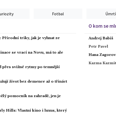
uriozity
Fotbal
Úmrtí
O kom se mlu
Přírodní triky, jak je vyhnat ze
Andrej Babiš
Petr Pavel
dinace se vrací na Novu, má to ale
Hana Zagorov
Kazma Kazmi
ad přes svižné rytmy po temnější
žují život bez demence až o třináct
kvělý pomocník na zahradě, jen je
Hills: Vlastní kino i luxus, který