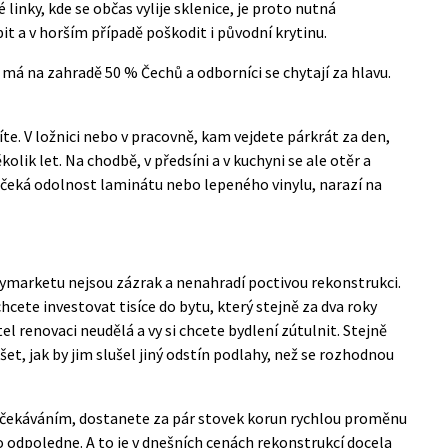
inky, kde se občas vylije sklenice, je proto nutná
t a v horším případě poškodit i původní krytinu.
má na zahradě 50 % Čechů a odborníci se chytají za hlavu.
díte. V ložnici nebo v pracovně, kam vejdete párkrát za den,
olik let. Na chodbě, v předsíni a v kuchyni se ale otěr a
e čeká odolnost laminátu nebo lepeného vinylu, narazí na
ymarketu nejsou zázrak a nenahradí poctivou rekonstrukci.
hcete investovat tisíce do bytu, který stejně za dva roky
l renovaci neudělá a vy si chcete bydlení zútulnit. Stejně
oušet, jak by jim slušel jiný odstín podlahy, než se rozhodnou
 očekáváním, dostanete za pár stovek korun rychlou proměnu
o odpoledne. A to je v dnešních cenách rekonstrukcí docela