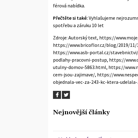
férová nabídka.
Přečtěte si také:
Vyhlašujeme nejrozumně
spotřebu a záruku 10 let
Zdroje: Autorský text, https://www.moj
https://www.bricoflor.cz/blog/2019/11
https://www.asb-portal.cz/stavebnictv
podlahy-pracovni-postup, https://www.
utulny-domov-5863.html, https://www.m
cem-jsou-zajimave/, https://www.nespe
objednala-vec-za-243-kc-ktera-udelal
Nejnovější články