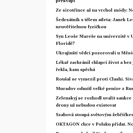
překvapí
Ze sirotčince až na vrchol módy: N
Šedesátník s tělem atleta: Janek Led
neuvěřitelnou fyzičkou
Syn Leoše Mareše na univerzitě v 
Floridě?
Ukrajinští vědci pozorovali u Měs
Lékař zachránil chlapci život a bez
řekla, kam spěchá
Roušal se vymezil proti Clashi. Siv
Muradov odmítl velké peníze z Rus
Zelenskyj se rozhodl uvalit sankce 
drony už nebudou existovat
Szabová stoupá světovým žebříčkem
OKTAGON chce v Polsku přidat. Nov