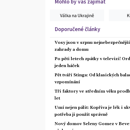
Mohlo by vás zajímat
Válka na Ukrajině
K
Doporučené články
Vosy jsou v srpnu nejnebezpečnější: 
zahrady a domu
Po pěti letech zpátky v televizi! Or
jeden háček
Pět tváří Stinga: Od klasických bal
vzpomínání
Tři faktory ve středním věku prodlu
let
Umí nejen pálit: Kopřiva je lék i s
potřeba ji použít správně
Nový domov Seleny Gomez v Beverly 