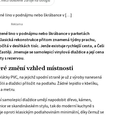
t mezi oblíbené zdroje na Googlu
né lino v podnájmu nebo škrábance v […]
zené lino v podnájmu nebo škrábance v parketách
 Klasická rekonstrukce přitom znamená týdny prachu,
ítá v desítkách tisíc. Jenže existuje rychlejší cesta, a Češi
 častěji. Jmenuje se samolepicí vinylová dlaždice a její cena
ty s rezervou.
eré změní vzhled místnosti
látky PVC, na jejichž spodní straně je už z výroby nanesená
lii a dlaždici přiložit na podlahu. Žádné lepidlo v kbelíku,
 a metru.
ní samolepicí dlaždice umějí napodobit dřevo, kámen,
žnice ve skandinávském stylu, tak do moderní kuchyně s
 je oproti klasickým podlahovinám minimální, díky čemuž se