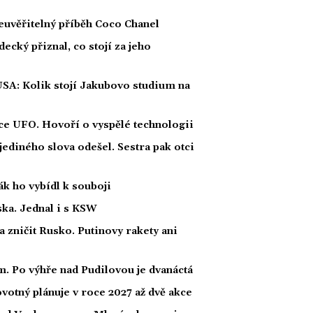
euvěřitelný příběh Coco Chanel
ecký přiznal, co stojí za jeho
USA: Kolik stojí Jakubovo studium na
íce UFO. Hovoří o vyspělé technologii
 jediného slova odešel. Sestra pak otci
ák ho vybídl k souboji
ka. Jednal i s KSW
a zničit Rusko. Putinovy rakety ani
. Po výhře nad Pudilovou je dvanáctá
otný plánuje v roce 2027 až dvě akce