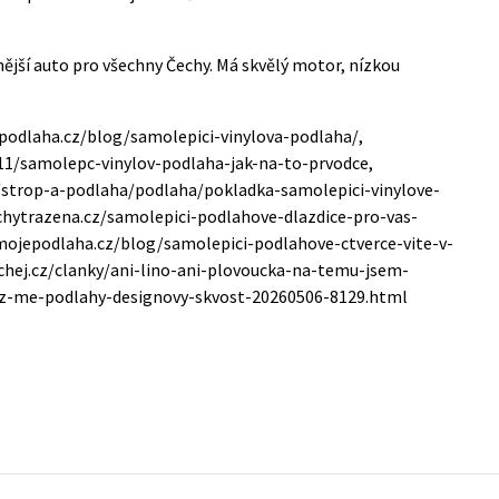
jší auto pro všechny Čechy. Má skvělý motor, nízkou
epodlaha.cz/blog/samolepici-vinylova-podlaha/,
/11/samolepc-vinylov-podlaha-jak-na-to-prvodce,
i/strop-a-podlaha/podlaha/pokladka-samolepici-vinylove-
chytrazena.cz/samolepici-podlahove-dlazdice-pro-vas-
ojepodlaha.cz/blog/samolepici-podlahove-ctverce-vite-v-
chej.cz/clanky/ani-lino-ani-plovoucka-na-temu-jsem-
a-z-me-podlahy-designovy-skvost-20260506-8129.html