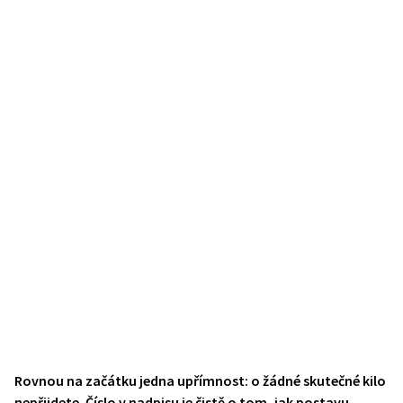
Rovnou na začátku jedna upřímnost: o žádné skutečné kilo
nepřijdete. Číslo v nadpisu je čistě o tom, jak postavu