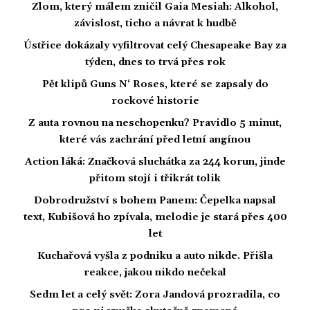
Zlom, který málem zničil Gaia Mesiah: Alkohol,
závislost, ticho a návrat k hudbě
Ústřice dokázaly vyfiltrovat celý Chesapeake Bay za
týden, dnes to trvá přes rok
Pět klipů Guns N‘ Roses, které se zapsaly do
rockové historie
Z auta rovnou na neschopenku? Pravidlo 5 minut,
které vás zachrání před letní angínou
Action láká: Značková sluchátka za 244 korun, jinde
přitom stojí i třikrát tolik
Dobrodružství s bohem Panem: Čepelka napsal
text, Kubišová ho zpívala, melodie je stará přes 400
let
Kuchařová vyšla z podniku a auto nikde. Přišla
reakce, jakou nikdo nečekal
Sedm let a celý svět: Zora Jandová prozradila, co