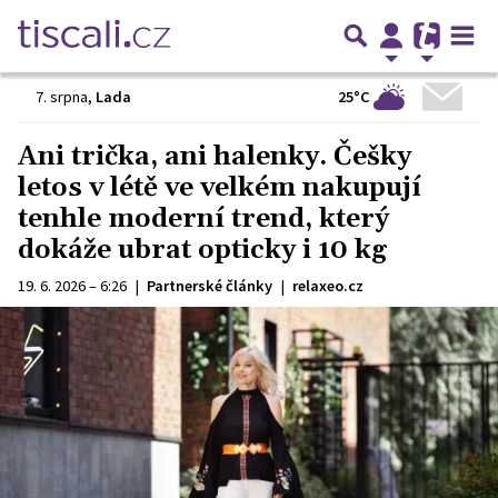
25°C
7. srpna
,
Lada
Ani trička, ani halenky. Češky
letos v létě ve velkém nakupují
tenhle moderní trend, který
dokáže ubrat opticky i 10 kg
19. 6. 2026 – 6:26
|
Partnerské články
|
relaxeo.cz