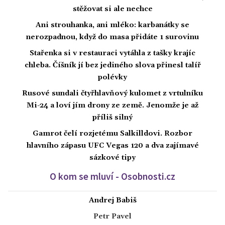
stěžovat si ale nechce
Ani strouhanka, ani mléko: karbanátky se
nerozpadnou, když do masa přidáte 1 surovinu
Stařenka si v restauraci vytáhla z tašky krajíc
chleba. Číšník jí bez jediného slova přinesl talíř
polévky
Rusové sundali čtyřhlavňový kulomet z vrtulníku
Mi-24 a loví jím drony ze země. Jenomže je až
příliš silný
Gamrot čelí rozjetému Salkilldovi. Rozbor
hlavního zápasu UFC Vegas 120 a dva zajímavé
sázkové tipy
O kom se mluví - Osobnosti.cz
Andrej Babiš
Petr Pavel