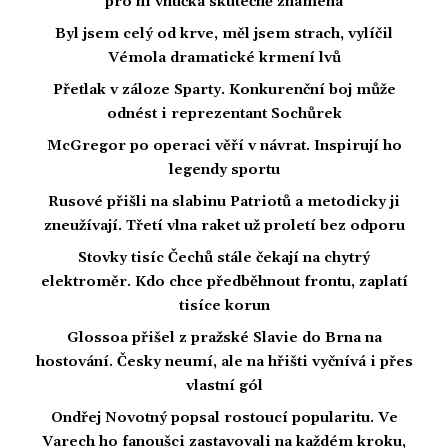
pro ni vnučka skutečně znamená
Byl jsem celý od krve, měl jsem strach, vylíčil
Vémola dramatické krmení lvů
Přetlak v záloze Sparty. Konkurenční boj může
odnést i reprezentant Sochůrek
McGregor po operaci věří v návrat. Inspirují ho
legendy sportu
Rusové přišli na slabinu Patriotů a metodicky ji
zneužívají. Třetí vlna raket už proletí bez odporu
Stovky tisíc Čechů stále čekají na chytrý
elektroměr. Kdo chce předběhnout frontu, zaplatí
tisíce korun
Glossoa přišel z pražské Slavie do Brna na
hostování. Česky neumí, ale na hřišti vyčnívá i přes
vlastní gól
Ondřej Novotný popsal rostoucí popularitu. Ve
Varech ho fanoušci zastavovali na každém kroku,