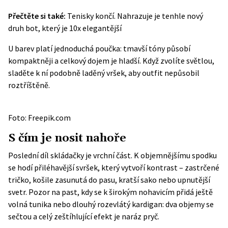
Přečtěte si také:
Tenisky končí. Nahrazuje je tenhle nový
druh bot, který je 10x elegantější
U barev platí jednoduchá poučka: tmavší tóny působí
kompaktněji a celkový dojem je hladší. Když zvolíte světlou,
sladěte k ní podobně laděný vršek, aby outfit nepůsobil
roztříštěně.
Foto: Freepik.com
S čím je nosit nahoře
Poslední díl skládačky je vrchní část. K objemnějšímu spodku
se hodí přiléhavější svršek, který vytvoří kontrast – zastrčené
tričko, košile zasunutá do pasu, kratší sako nebo upnutější
svetr. Pozor na past, kdy se k širokým nohavicím přidá ještě
volná tunika nebo dlouhý rozevlátý kardigan: dva objemy se
sečtou a celý zeštíhlující efekt je naráz pryč.