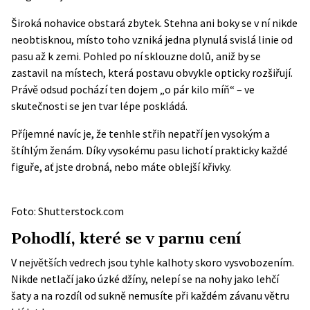
Široká nohavice obstará zbytek. Stehna ani boky se v ní nikde
neobtisknou, místo toho vzniká jedna plynulá svislá linie od
pasu až k zemi. Pohled po ní sklouzne dolů, aniž by se
zastavil na místech, která postavu obvykle opticky rozšiřují.
Právě odsud pochází ten dojem „o pár kilo míň“ – ve
skutečnosti se jen tvar lépe poskládá.
Příjemné navíc je, že tenhle střih nepatří jen vysokým a
štíhlým ženám. Díky vysokému pasu lichotí prakticky každé
figuře, ať jste drobná, nebo máte oblejší křivky.
Foto: Shutterstock.com
Pohodlí, které se v parnu cení
V největších vedrech jsou tyhle kalhoty skoro vysvobozením.
Nikde netlačí jako úzké džíny, nelepí se na nohy jako lehčí
šaty a na rozdíl od sukně nemusíte při každém závanu větru