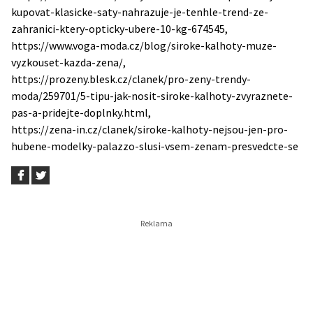
kupovat-klasicke-saty-nahrazuje-je-tenhle-trend-ze-
zahranici-ktery-opticky-ubere-10-kg-674545,
https://www.voga-moda.cz/blog/siroke-kalhoty-muze-
vyzkouset-kazda-zena/,
https://prozeny.blesk.cz/clanek/pro-zeny-trendy-
moda/259701/5-tipu-jak-nosit-siroke-kalhoty-zvyraznete-
pas-a-pridejte-doplnky.html,
https://zena-in.cz/clanek/siroke-kalhoty-nejsou-jen-pro-
hubene-modelky-palazzo-slusi-vsem-zenam-presvedcte-se