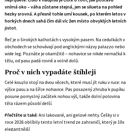
vnímá oko – váha zůstane stejná, jen se silueta na pohled
hezky srovná. A přesně tohle umí kousek, po kterém letos v
horkých dnech sahá čím dál víc žen místo obvyklých letních
jistot.
Řeč je o širokých kalhotách s vysokým pasem. Na cedulkách v
obchodech se schovávají pod anglickými názvy palazzo nebo
wide leg. Poznáte je okamžitě – nohavice se nikde nemačká k
tělu, od pasu padá rovně a volně dolů.
Proč v nich vypadáte štíhleji
Celé kouzlo stojí na dvou věcech, které musí jít ruku v ruce: na
výšce pasu a na šířce nohavice. Pas posazený zhruba k pupíku
posune pomyslný začátek nohou výš, takže dolní polovina
těla rázem působí delší.
Přečtěte si také:
Ani lakované, ani gelové nehty. Češky si v
roce 2026 oblíbily tento letní trend ze zahraničí, který je 10x
elegantnější