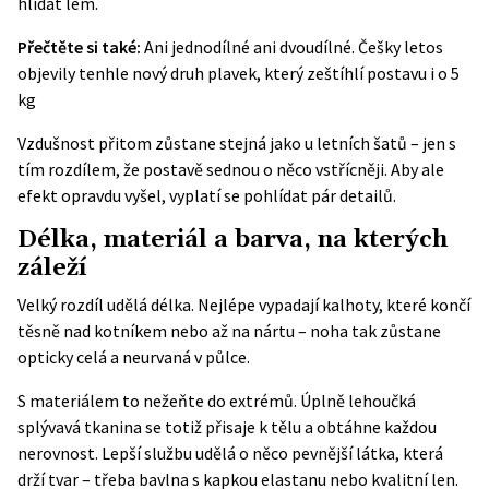
hlídat lem.
Přečtěte si také:
Ani jednodílné ani dvoudílné. Češky letos
objevily tenhle nový druh plavek, který zeštíhlí postavu i o 5
kg
Vzdušnost přitom zůstane stejná jako u letních šatů – jen s
tím rozdílem, že postavě sednou o něco vstřícněji. Aby ale
efekt opravdu vyšel, vyplatí se pohlídat pár detailů.
Délka, materiál a barva, na kterých
záleží
Velký rozdíl udělá délka. Nejlépe vypadají kalhoty, které končí
těsně nad kotníkem nebo až na nártu – noha tak zůstane
opticky celá a neurvaná v půlce.
S materiálem to nežeňte do extrémů. Úplně lehoučká
splývavá tkanina se totiž přisaje k tělu a obtáhne každou
nerovnost. Lepší službu udělá o něco pevnější látka, která
drží tvar – třeba bavlna s kapkou elastanu nebo kvalitní len.