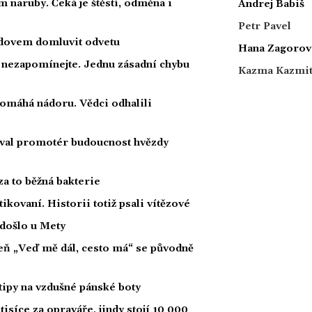
 naruby. Čeká je štěstí, odměna i
Andrej Babiš
Petr Pavel
radovem domluvit odvetu
Hana Zagorov
a nezapomínejte. Jednu zásadní chybu
Kazma Kazmi
 pomáhá nádoru. Vědci odhalili
oval promotér budoucnost hvězdy
za to běžná bakterie
tikovaní. Historii totiž psali vítězové
 došlo u Mety
íseň „Veď mě dál, cesto má“ se původně
tipy na vzdušné pánské boty
tisíce za opraváře, jindy stojí 10 000