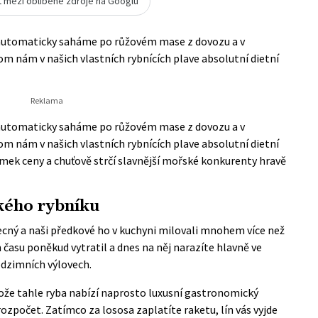
t mezi oblíbené zdroje na Googlu
automaticky saháme po růžovém mase z dovozu a v
 nám v našich vlastních rybnících plave absolutní dietní
automaticky saháme po růžovém mase z dovozu a v
 nám v našich vlastních rybnících plave absolutní dietní
zlomek ceny a chuťově strčí slavnější mořské konkurenty hravě
kého rybníku
ecný a naši předkové ho v kuchyni milovali mnohem více než
 času poněkud vytratil a dnes na něj narazíte hlavně ve
odzimních výlovech.
ože tahle ryba nabízí naprosto luxusní gastronomický
ozpočet. Zatímco za lososa zaplatíte raketu, lín vás vyjde