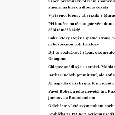
Srpen převrátí život třem znamením
změna, na kterou dlouho čekala
Vyřízeno: Fleury už si stihl s Mu
Při bouřce na těchto pár věcí dom
dělá téměř každý
Cukr, který stojí na špatné straně,
nebezpečnou roli fruktózy
Byl to rozlučkový zápas, okoment
Oktagonu
Chlapec snědl sýr a zemřel. Mohla 
Barbaři nebyli primitivní, ale sofis
AI napadla další firmu. K incidentu
Pavel Bobek a jeho největší hit: P
jmenovala Rododendron
Odlehčete v létě svým nohám aneb 
Krabička za 125 Kč z Actionu ušetří 