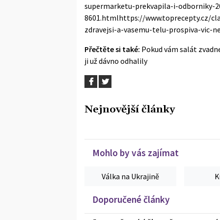
supermarketu-prekvapila-i-odborniky-
8601.htmlhttps://www.toprecepty.cz/cl
zdravejsi-a-vasemu-telu-prospiva-vic-ne
Přečtěte si také:
Pokud vám salát zvadne
ji už dávno odhalily
Nejnovější články
Mohlo by vás zajímat
Válka na Ukrajině
K
Doporučené články