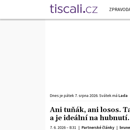
ZPRAVODA
Dnes je
pátek
7. srpna
2026
.
Svátek má
Lada
Ani tuňák, ani losos. T
a je ideální na hubnutí.
7. 6. 2026 – 8:31
|
Partnerské články
|
brune