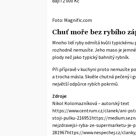
dají i 2 000 Kč
Foto: Magnific.com
Chuť moře bez rybího z
Mnoho lidí ryby odmítá kvůli typickému
rozhodně nemusíte. Jeho maso je jemné, 
plody než jako typický bahnitý rybník.
Při přípravě v kuchyni proto nemusíte po
a trocha másla. Skvěle chutná pečený i g
největší odpůrce rybích pokrmů.
Zdroje
:
Nikol Kolomazníková – autorský text
https://www.centrum.cz/clanek/ani-pstru
stoji-pulku-216951https://medium.sezn
nejzdravejsi-ryba-ze-supermarketu-je-p
281967https://www.nespechej.cz/clanky/