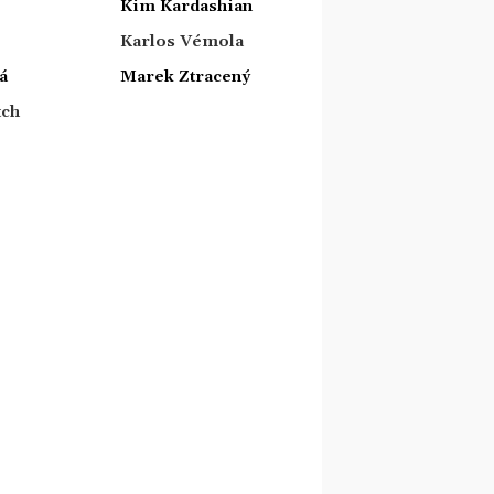
Kim Kardashian
Karlos Vémola
á
Marek Ztracený
tch