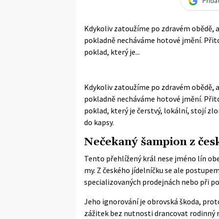
Přida
Kdykoliv zatoužíme po zdravém obědě, 
pokladně necháváme hotové jmění. Přitom
poklad, který je...
Kdykoliv zatoužíme po zdravém obědě, 
pokladně necháváme hotové jmění. Přitom
poklad, který je čerstvý, lokální, stojí 
do kapsy.
Nečekaný šampion z čes
Tento přehlížený král nese jméno lín ob
my. Z českého jídelníčku se ale postupem
specializovaných prodejnách nebo při p
Jeho ignorování je obrovská škoda, prot
zážitek bez nutnosti drancovat rodinný r