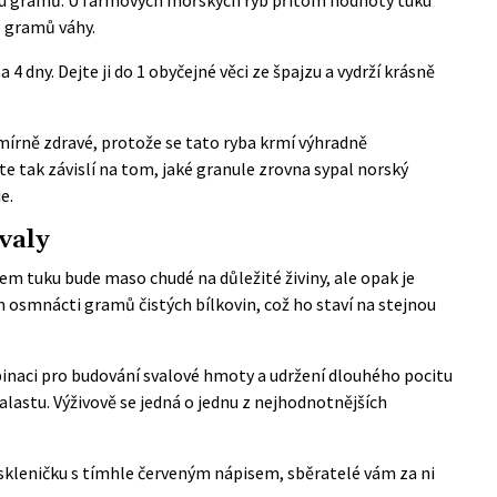
 gramů váhy.
za 4 dny. Dejte ji do 1 obyčejné věci ze špajzu a vydrží krásně
esmírně zdravé, protože se tato ryba krmí výhradně
te tak závislí na tom, jaké granule zrovna sypal norský
e.
valy
em tuku bude maso chudé na důležité živiny, ale opak je
 osmnácti gramů čistých bílkovin, což ho staví na stejnou
naci pro budování svalové hmoty a udržení dlouhého pocitu
lastu. Výživově se jedná o jednu z nejhodnotnějších
skleničku s tímhle červeným nápisem, sběratelé vám za ni