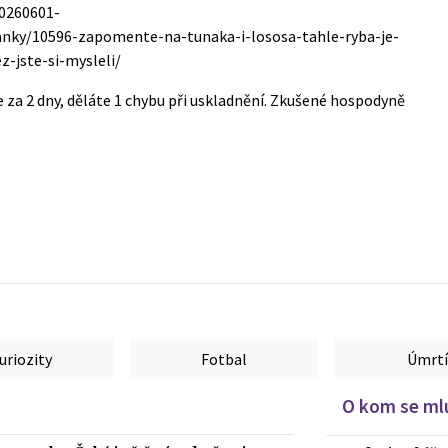
20260601-
anky/10596-zapomente-na-tunaka-i-lososa-tahle-ryba-je-
z-jste-si-mysleli/
 za 2 dny, děláte 1 chybu při uskladnění. Zkušené hospodyně
uriozity
Fotbal
Úmrtí
O kom se mlu