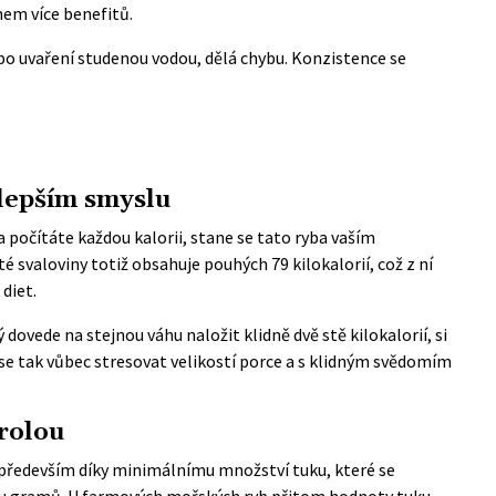
em více benefitů.
po uvaření studenou vodou, dělá chybu. Konzistence se
jlepším smyslu
a počítáte každou kalorii, stane se tato ryba vaším
svaloviny totiž obsahuje pouhých 79 kilokalorií, což z ní
diet.
dovede na stejnou váhu naložit klidně dvě stě kilokalorií, si
 se tak vůbec stresovat velikostí porce a s klidným svědomím
rolou
 především díky minimálnímu množství tuku, které se
ou gramů. U farmových mořských ryb přitom hodnoty tuku