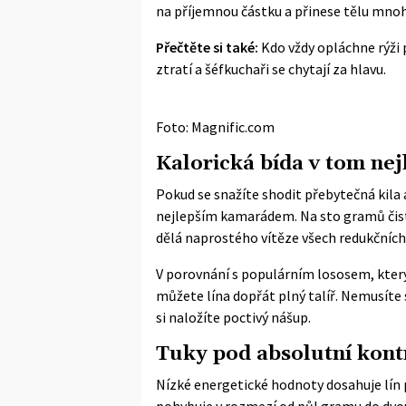
na příjemnou částku a přinese tělu mnoh
Přečtěte si také:
Kdo vždy opláchne rýži 
ztratí a šéfkuchaři se chytají za hlavu.
Foto: Magnific.com
Kalorická bída v tom ne
Pokud se snažíte shodit přebytečná kila 
nejlepším kamarádem. Na sto gramů čisté 
dělá naprostého vítěze všech redukčních 
V porovnání s populárním lososem, který 
můžete lína dopřát plný talíř. Nemusíte
si naložíte poctivý nášup.
Tuky pod absolutní kont
Nízké energetické hodnoty dosahuje lín
pohybuje v rozmezí od půl gramu do dv