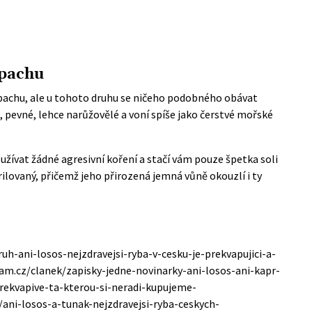
ápachu
 pachu, ale u tohoto druhu se ničeho podobného obávat
pevné, lehce narůžovělé a voní spíše jako čerstvé mořské
užívat žádné agresivní koření a stačí vám pouze špetka soli
rilovaný, přičemž jeho přirozená jemná vůně okouzlí i ty
h-ani-losos-nejzdravejsi-ryba-v-cesku-je-prekvapujici-a-
am.cz/clanek/zapisky-jedne-novinarky-ani-losos-ani-kapr-
rekvapive-ta-kterou-si-neradi-kupujeme-
ani-losos-a-tunak-nejzdravejsi-ryba-ceskych-