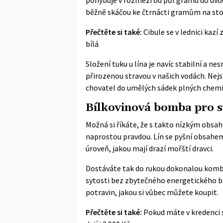
běžně skáčou ke čtrnácti gramům na sto
Přečtěte si také:
Cibule se v lednici kazí 
bílá
Složení tuku u lína je navíc stabilní a n
přirozenou stravou v našich vodách. Nejs
chovatel do umělých sádek plných chemi
Bílkovinová bomba pro s
Možná si říkáte, že s takto nízkým obsah
naprostou pravdou. Lín se pyšní obsahem
úroveň, jakou mají drazí mořští dravci.
Dostáváte tak do rukou dokonalou kombi
sytosti bez zbytečného energetického ba
potravin, jakou si vůbec můžete koupit.
Přečtěte si také:
Pokud máte v kredenci 