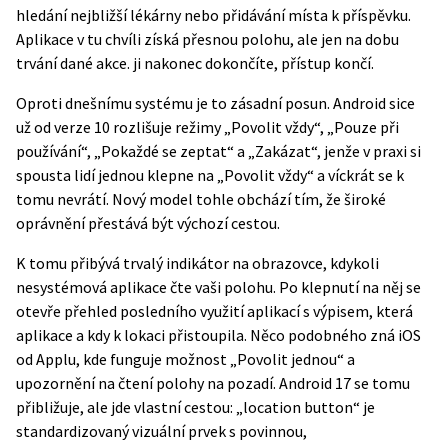
hledání nejbližší lékárny nebo přidávání místa k příspěvku.
Aplikace v tu chvíli získá přesnou polohu, ale jen na dobu
trvání dané akce. ji nakonec dokončíte, přístup končí.
Oproti dnešnímu systému je to zásadní posun. Android sice
už od verze 10 rozlišuje režimy „Povolit vždy“, „Pouze při
používání“, „Pokaždé se zeptat“ a „Zakázat“, jenže v praxi si
spousta lidí jednou klepne na „Povolit vždy“ a víckrát se k
tomu nevrátí. Nový model tohle obchází tím, že široké
oprávnění přestává být výchozí cestou.
K tomu přibývá trvalý indikátor na obrazovce, kdykoli
nesystémová aplikace čte vaši polohu. Po klepnutí na něj se
otevře přehled posledního využití aplikací s výpisem, která
aplikace a kdy k lokaci přistoupila. Něco podobného zná iOS
od Applu, kde funguje možnost „Povolit jednou“ a
upozornění na čtení polohy na pozadí. Android 17 se tomu
přibližuje, ale jde vlastní cestou: „location button“ je
standardizovaný vizuální prvek s povinnou,