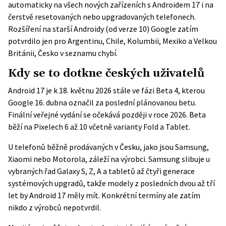
automaticky
na všech nových zařízeních s Androidem 17 i na
čerstvě resetovaných nebo upgradovaných telefonech.
Rozšíření na starší Androidy (od verze 10) Google zatím
potvrdilo jen pro Argentinu, Chile, Kolumbii, Mexiko a Velkou
Británii, Česko v seznamu chybí.
Kdy se to dotkne českých uživatelů
Android 17 je k 18. květnu 2026 stále ve fázi Beta 4, kterou
Google 16. dubna označil za poslední plánovanou betu.
Finální veřejné vydání se očekává později v roce 2026. Beta
běží na Pixelech 6 až 10 včetně varianty Fold a Tablet.
U telefonů běžně prodávaných v Česku, jako jsou Samsung,
Xiaomi nebo Motorola, záleží na výrobci. Samsung slibuje u
vybraných řad Galaxy S, Z, A a tabletů až čtyři generace
systémových upgradů, takže modely z posledních dvou až tří
let by Android 17 měly mít. Konkrétní termíny ale zatím
nikdo z výrobců nepotvrdil.