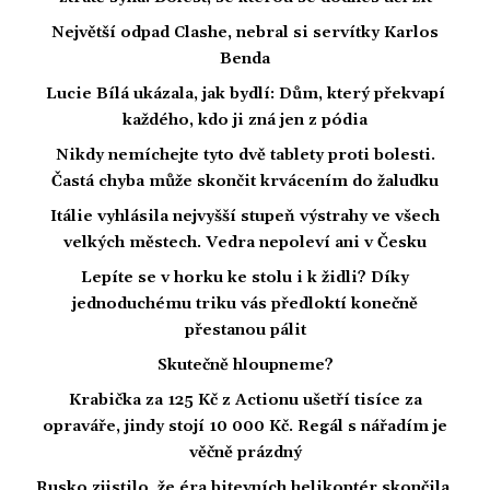
Největší odpad Clashe, nebral si servítky Karlos
Benda
Lucie Bílá ukázala, jak bydlí: Dům, který překvapí
každého, kdo ji zná jen z pódia
Nikdy nemíchejte tyto dvě tablety proti bolesti.
Častá chyba může skončit krvácením do žaludku
Itálie vyhlásila nejvyšší stupeň výstrahy ve všech
velkých městech. Vedra nepoleví ani v Česku
Lepíte se v horku ke stolu i k židli? Díky
jednoduchému triku vás předloktí konečně
přestanou pálit
Skutečně hloupneme?
Krabička za 125 Kč z Actionu ušetří tisíce za
opraváře, jindy stojí 10 000 Kč. Regál s nářadím je
věčně prázdný
Rusko zjistilo, že éra bitevních helikoptér skončila,