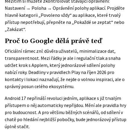
Mezitím si můžete zkontrolovat stávající oprávnění:
Nastavení → Poloha → Oprávnění polohy aplikací. Projděte
hlavně kategorii „Povoleno vždy“ au aplikace, které trvalý
přístup nepotřebují, přepněte na „Pokaždé se zeptat“ nebo
„Zakázat“.
Proč to Google dělá právě teď
Oficiální rámec zní: důvěra uživatelů, minimalizace dat,
transparentnost. Mezi řádky je ale i regulační tlak a snaha
udržet krok s Applem, který jednorázové sdílení polohy
nabízí roky. Deadliny v pravidlech Play na říjen 2026 pro
kontakty i lokaci naznačují, že nejde o volnou inspiraci, ale o
správný posun celého ekosystému.
Android 17 nepřináší revoluci jedním, aplikace s již trvalým
přístupem o něj automaticky nepřijdou. Mění ale pravidla hry
pro budoucnost. A pro většinu běžných scénářů, od sdílení v
chatě po hledání nejbližší pobočky, bude jednorázový přístup
úplně stačit.