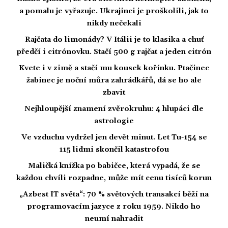
a pomalu je vyřazuje. Ukrajinci je proškolili, jak to
nikdy nečekali
Rajčata do limonády? V Itálii je to klasika a chuť
předčí i citrónovku. Stačí 500 g rajčat a jeden citrón
Kvete i v zimě a stačí mu kousek kořínku. Ptačinec
žabinec je noční můra zahrádkářů, dá se ho ale
zbavit
Nejhloupější znamení zvěrokruhu: 4 hlupáci dle
astrologie
Ve vzduchu vydržel jen devět minut. Let Tu-154 se
115 lidmi skončil katastrofou
Maličká knížka po babičce, která vypadá, že se
každou chvíli rozpadne, může mít cenu tisíců korun
„Azbest IT světa“: 70 % světových transakcí běží na
programovacím jazyce z roku 1959. Nikdo ho
neumí nahradit