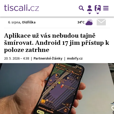
34°C
6. srpna
,
Oldřiška
Aplikace už vás nebudou tajně
šmírovat. Android 17 jim přístup k
poloze zatrhne
20. 5. 2026 – 4:38
|
Partnerské články
|
mobify.cz