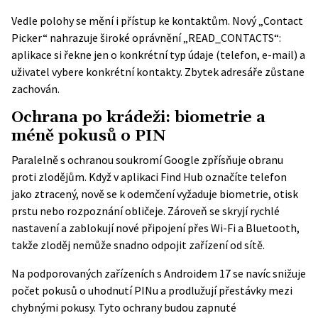
Vedle polohy se mění i přístup ke kontaktům. Nový „Contact
Picker“ nahrazuje široké oprávnění „READ_CONTACTS“:
aplikace si řekne jen o konkrétní typ údaje (telefon, e-mail) a
uživatel vybere konkrétní kontakty. Zbytek adresáře zůstane
zachován.
Ochrana po krádeži: biometrie a
méně pokusů o PIN
Paralelně s ochranou soukromí Google zpřísňuje obranu
proti zlodějům. Když v aplikaci Find Hub označíte telefon
jako ztracený, nově se k odemčení vyžaduje biometrie, otisk
prstu nebo rozpoznání obličeje. Zároveň se skryjí rychlé
nastavení a zablokují nové připojení přes Wi-Fi a Bluetooth,
takže zloděj nemůže snadno odpojit zařízení od sítě.
Na podporovaných zařízeních s Androidem 17 se navíc snižuje
počet pokusů o uhodnutí PINu a prodlužují přestávky mezi
chybnými pokusy. Tyto
ochrany budou zapnuté