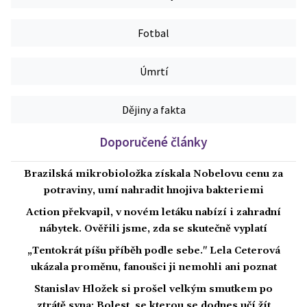
Fotbal
Úmrtí
Dějiny a fakta
Doporučené články
Brazilská mikrobioložka získala Nobelovu cenu za
potraviny, umí nahradit hnojiva bakteriemi
Action překvapil, v novém letáku nabízí i zahradní
nábytek. Ověřili jsme, zda se skutečně vyplatí
„Tentokrát píšu příběh podle sebe." Lela Ceterová
ukázala proměnu, fanoušci ji nemohli ani poznat
Stanislav Hložek si prošel velkým smutkem po
ztrátě syna: Bolest, se kterou se dodnes učí žít