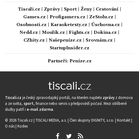
Tiscali.cz
|
Zprávy
|
Sport
|
Ženy
|
Cestování
|
Games.cz
|
Profigamers.cz
|
ZeStolu.cz
|
Osobnosti.cz
|
Karaoketexty.cz
|
Úschovna.cz
|
Nedd.cz
|
Moulík.cz
|
Fights.cz
|
Dokina.cz
|
CZhity.cz
|
Našepeníze.cz
|
Srovnám.cz
|
StartupInsider.cz
Partneři:
Peníze.cz
Tiscali.cz
je český zpravodajský portál, na kterém najdete
zprávy
z domova
a ze světa,
sport
, finance nebo servis s předpovědí počasí. Mezi oblíbené
služby patří i
e-mail zdarma
.
© 2026 Tiscali.cz |
TISCALI MEDIA, a.s.
|
Člen skupiny DIGNITY, s.r.o.
|
Kontakt
|
O nás
|
Kodex