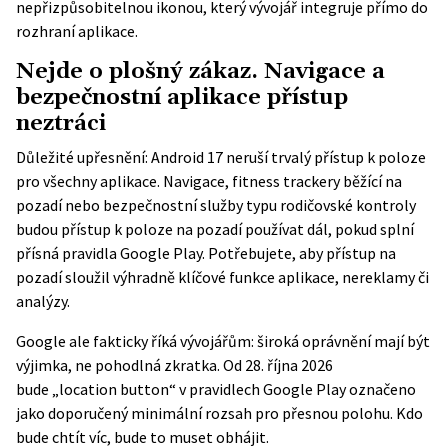
nepřizpůsobitelnou ikonou, který vývojář integruje přímo do
rozhraní aplikace.
Nejde o plošný zákaz. Navigace a
bezpečnostní aplikace přístup
neztráci
Důležité upřesnění: Android 17 neruší trvalý přístup k poloze
pro všechny aplikace. Navigace, fitness trackery běžící na
pozadí nebo bezpečnostní služby typu rodičovské kontroly
budou
přístup k poloze na pozadí
používat dál, pokud splní
přísná pravidla Google Play. Potřebujete, aby přístup na
pozadí sloužil výhradně klíčové funkce aplikace, nereklamy či
analýzy.
Google ale fakticky říká vývojářům: široká oprávnění mají být
výjimka, ne pohodlná zkratka. Od 28. října 2026
bude „location button“ v
pravidlech Google Play
označeno
jako doporučený minimální rozsah pro přesnou polohu. Kdo
bude chtít víc, bude to muset obhájit.