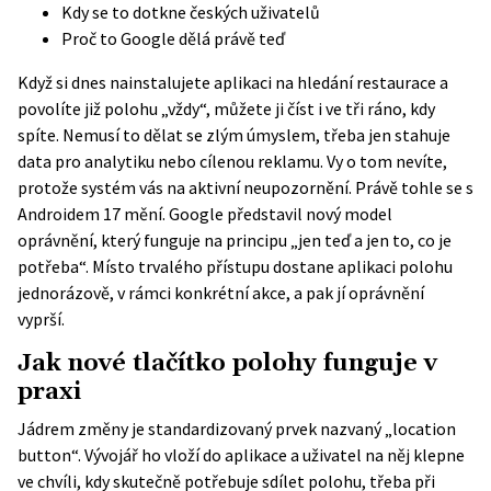
Kdy se to dotkne českých uživatelů
Proč to Google dělá právě teď
Když si dnes nainstalujete aplikaci na hledání restaurace a
povolíte již polohu „vždy“, můžete ji číst i ve tři ráno, kdy
spíte. Nemusí to dělat se zlým úmyslem, třeba jen stahuje
data pro analytiku nebo cílenou reklamu. Vy o tom nevíte,
protože systém vás na aktivní neupozornění. Právě tohle se s
Androidem 17 mění. Google představil nový model
oprávnění, který funguje na principu „jen teď a jen to, co je
potřeba“. Místo trvalého přístupu dostane aplikaci polohu
jednorázově, v rámci konkrétní akce, a pak jí oprávnění
vyprší.
Jak nové tlačítko polohy funguje v
praxi
Jádrem změny je standardizovaný prvek nazvaný „location
button“. Vývojář ho vloží do aplikace a uživatel na něj klepne
ve chvíli, kdy skutečně potřebuje sdílet polohu, třeba při