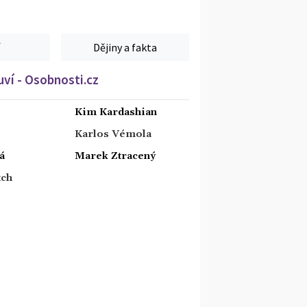
Dějiny a fakta
ví - Osobnosti.cz
Kim Kardashian
Karlos Vémola
á
Marek Ztracený
tch