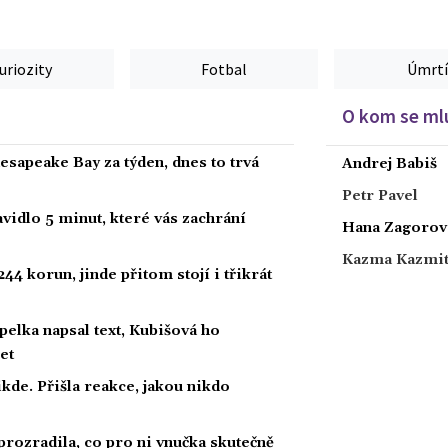
uriozity
Fotbal
Úmrtí
O kom se mlu
hesapeake Bay za týden, dnes to trvá
Andrej Babiš
Petr Pavel
vidlo 5 minut, které vás zachrání
Hana Zagorov
Kazma Kazmi
44 korun, jinde přitom stojí i třikrát
lka napsal text, Kubišová ho
et
kde. Přišla reakce, jakou nikdo
prozradila, co pro ni vnučka skutečně