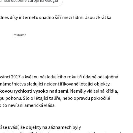
t mezi oblíbené zdroje na Googlu
nes díky internetu snadno šíří mezi lidmi. Jsou zkrátka
sinci 2017 a květnu následujícího roku tři údajně odtajněná
námořnictva sledující neidentifikované létající objekty.
ovou rychlostí vysoko nad zemí
. Neměly viditelná křídla,
u pohonu. Šlo o létající talíře, nebo opravdu pokročilé
 to neví ani americká vláda.
 se uvádí, že objekty na záznamech byly