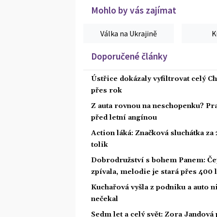
Mohlo by vás zajímat
Válka na Ukrajině
K
Doporučené články
Ústřice dokázaly vyfiltrovat celý C
přes rok
Z auta rovnou na neschopenku? Pra
před letní angínou
Action láká: Značková sluchátka za 2
tolik
Dobrodružství s bohem Panem: Čepe
zpívala, melodie je stará přes 400 l
Kuchařová vyšla z podniku a auto ni
nečekal
Sedm let a celý svět: Zora Jandová 