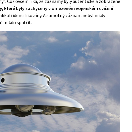
“. Což ovšem říká, že záznamy byly autentické a zobrazené
y, které byly zachyceny v omezeném vojenském cvičení
akkoli identifikovány. A samotný záznam nebyl nikdy
ěl nikdo spatřit.