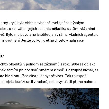
erný kryt) byla videa nevhodně zveřejněna bývalým
t o schválení jejich sdílení s
několika dalšími vládními
evů
. Bylo mu povoleno je sdílet jen v rámci vládních agentur,
jné uvolnění. Jenže co konkrétně chtělo v nahrávce
ie
chto objektů. V jednom ze záznamů z roku 2004 se objekt
 pak zamířil prudce dolů směrem k moři. Postupně klesal, až
nad hladinou.
Zde zůstal nehybně viset. Tak to aspoň
o objekt buď ztratil z radarů, nebo vystřelil přímo nahoru.