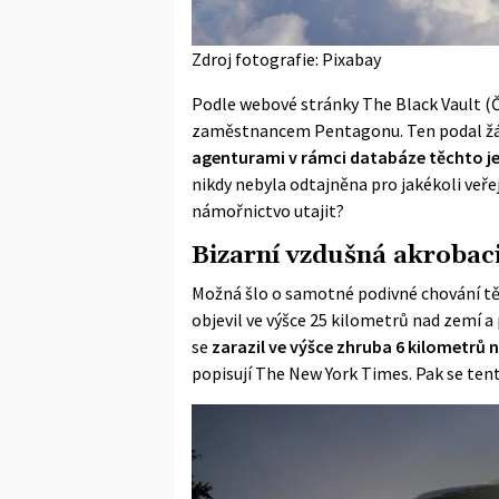
Zdroj fotografie: Pixabay
Podle webové stránky The Black Vault (Č
zaměstnancem Pentagonu. Ten podal žádos
agenturami v rámci databáze těchto j
nikdy nebyla odtajněna pro jakékoli veře
námořnictvo utajit?
Bizarní vzdušná akrobac
Možná šlo o samotné podivné chování tě
objevil ve výšce 25 kilometrů nad zemí a
se
zarazil ve výšce zhruba 6 kilometrů 
popisují The New York Times. Pak se tent