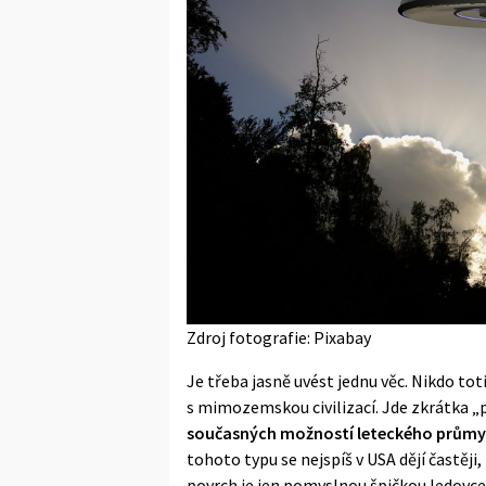
Zdroj fotografie: Pixabay
Je třeba jasně uvést jednu věc. Nikdo tot
s mimozemskou civilizací. Jde zkrátka „
současných možností leteckého průmy
tohoto typu se nejspíš v USA dějí častěji,
povrch je jen pomyslnou špičkou ledovce