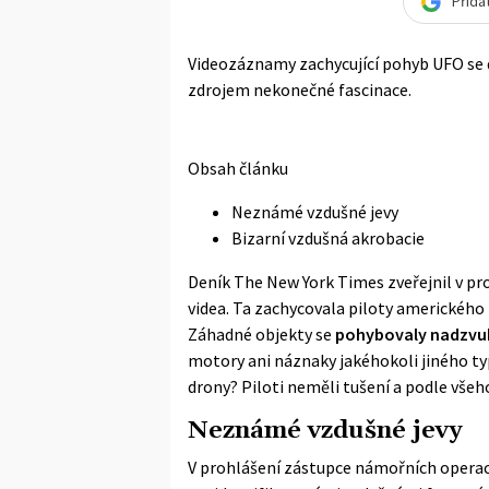
Přida
Videozáznamy zachycující pohyb UFO se d
zdrojem nekonečné fascinace.
Obsah článku
Neznámé vzdušné jevy
Bizarní vzdušná akrobacie
Deník The New York Times zveřejnil v pro
videa. Ta zachycovala piloty amerického 
Záhadné objekty se
pohybovaly nadzvuk
motory ani náznaky jakéhokoli jiného typ
drony? Piloti neměli tušení a podle všeho
Neznámé vzdušné jevy
V prohlášení zástupce námořních operací