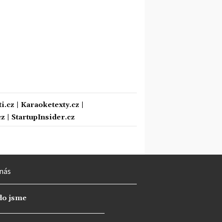
i.cz
|
Karaoketexty.cz
|
cz
|
StartupInsider.cz
nás
do jsme