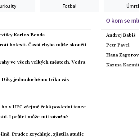
uriozity
Fotbal
Úmrtí
O kom se mlu
ervítky Karlos Benda
Andrej Babiš
roti bolesti. Častá chyba může skončit
Petr Pavel
Hana Zagorov
strahy ve všech velkých městech. Vedra
Kazma Kazmi
i? Díky jednoduchému triku vás
k ho v UFC zřejmě čeká poslední tanec
id. I průlet může mít závažné
lně. Prudce zrychluje, zjistila studie