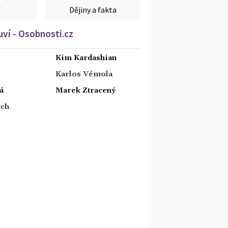
Dějiny a fakta
ví - Osobnosti.cz
Kim Kardashian
Karlos Vémola
á
Marek Ztracený
tch