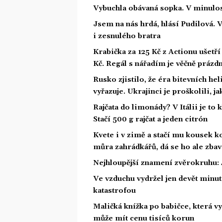
Vybuchla obávaná sopka. V minulost
Jsem na nás hrdá, hlásí Pudilová. 
i zesnulého bratra
Krabička za 125 Kč z Actionu ušetří 
Kč. Regál s nářadím je věčně prázd
Rusko zjistilo, že éra bitevních he
vyřazuje. Ukrajinci je proškolili, j
Rajčata do limonády? V Itálii je to 
Stačí 500 g rajčat a jeden citrón
Kvete i v zimě a stačí mu kousek ko
můra zahrádkářů, dá se ho ale zbav
Nejhloupější znamení zvěrokruhu: 4
Ve vzduchu vydržel jen devět minut.
katastrofou
Maličká knížka po babičce, která vy
může mít cenu tisíců korun