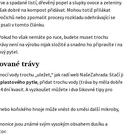
ve a spadané listí, dřevěný popel a slupky ovoce a zeleniny.
však dobré na kompost přidávat. Mohou totiž přilákat
vočichů nebo zpomalit procesy rozkladu odehrávající se
i
psali v tomto článku
.
. Pokud ho však nemáte po ruce, budete muset trochu
vy není na výrobu nijak složité a snadno ho připravíte i na
vý pytel.
tované trávy
cí vody trochu „uležet,“ jak radí web
NašeZahrada
. Stačí ji
 plastového pytle
, přidat trochu vody (tráva by měla dobře
dní kvasit. A vyzkoušet můžete i dva šikovné tipy pro
o nebo koňského hnoje může vnést do směsi další mikroby,
monice jsou známé svým vysokým obsahem dusíku a
tor.