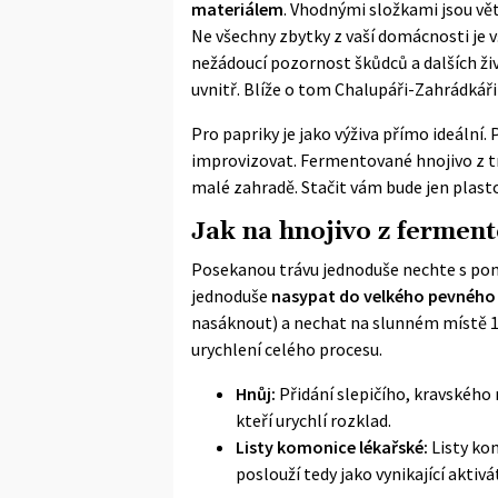
materiálem
. Vhodnými složkami jsou vět
Ne všechny zbytky z vaší domácnosti je 
nežádoucí pozornost škůdců a dalších ži
uvnitř. Blíže o tom Chalupáři-Zahrádkář
Pro papriky je jako výživa přímo ideální
improvizovat. Fermentované hnojivo z trá
malé zahradě. Stačit vám bude jen plasto
Jak na hnojivo z fermen
Posekanou trávu jednoduše nechte s pomo
jednoduše
nasypat do velkého pevného
nasáknout) a nechat na slunném místě 14 
urychlení celého procesu.
Hnůj:
Přidání slepičího, kravskéh
kteří urychlí rozklad.
Listy komonice lékařské:
Listy ko
poslouží tedy jako vynikající aktivá