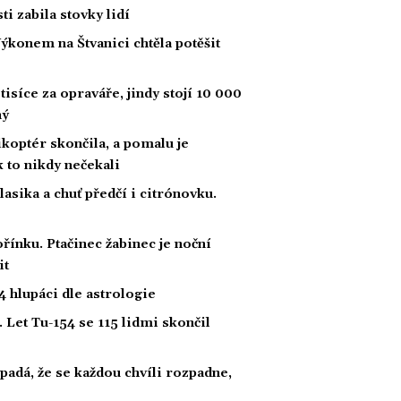
i zabila stovky lidí
Výkonem na Štvanici chtěla potěšit
tisíce za opraváře, jindy stojí 10 000
ný
likoptér skončila, a pomalu je
ak to nikdy nečekali
klasika a chuť předčí i citrónovku.
řínku. Ptačinec žabinec je noční
it
 hlupáci dle astrologie
 Let Tu-154 se 115 lidmi skončil
padá, že se každou chvíli rozpadne,