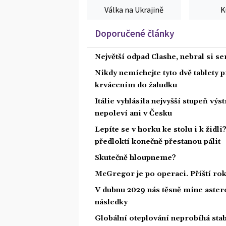
Válka na Ukrajině
K
Doporučené články
Největší odpad Clashe, nebral si s
Nikdy nemíchejte tyto dvě tablety p
krvácením do žaludku
Itálie vyhlásila nejvyšší stupeň vý
nepoleví ani v Česku
Lepíte se v horku ke stolu i k židl
předloktí konečně přestanou pálit
Skutečně hloupneme?
McGregor je po operaci. Příští ro
V dubnu 2029 nás těsně mine astero
následky
Globální oteplování neprobíhá stabi