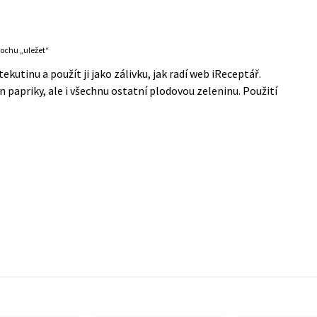
ochu „uležet“
ekutinu a použít ji jako zálivku, jak radí web
iReceptář
.
n papriky, ale i všechnu ostatní plodovou zeleninu. Použití