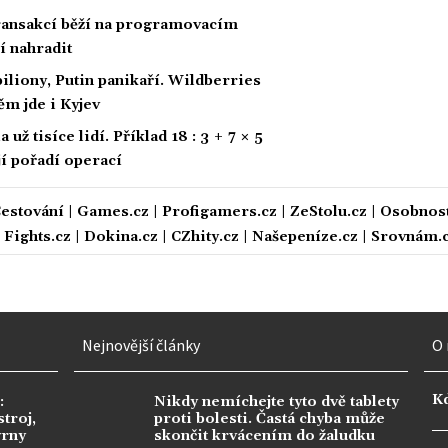
 transakcí běží na programovacím
í nahradit
biliony, Putin panikaří. Wildberries
ěm jde i Kyjev
ž tisíce lidí. Příklad 18 : 3 + 7 × 5
ají pořadí operací
estování
|
Games.cz
|
Profigamers.cz
|
ZeStolu.cz
|
Osobnost
|
Fights.cz
|
Dokina.cz
|
CZhity.cz
|
Našepeníze.cz
|
Srovnám.
Nejnovější články
O 
K
:
Nikdy nemíchejte tyto dvě tablety
troj,
proti bolesti. Častá chyba může
vrny
skončit krvácením do žaludku