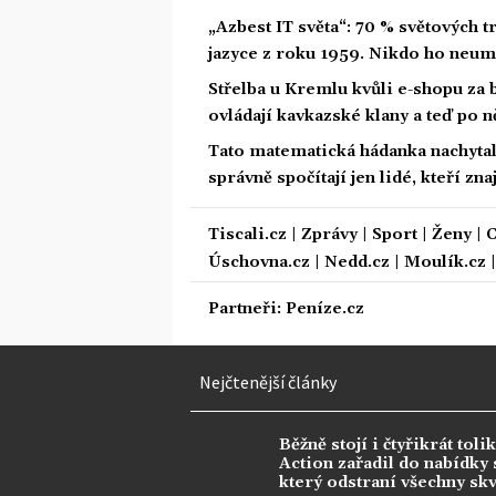
„Azbest IT světa“: 70 % světových
jazyce z roku 1959. Nikdo ho neum
Střelba u Kremlu kvůli e-shopu za 
ovládají kavkazské klany a teď po n
Tato matematická hádanka nachytala u
správně spočítají jen lidé, kteří zn
Tiscali.cz
|
Zprávy
|
Sport
|
Ženy
|
C
Úschovna.cz
|
Nedd.cz
|
Moulík.cz
Partneři:
Peníze.cz
Nejčtenější články
Běžně stojí i čtyřikrát tolik
Action zařadil do nabídky s
který odstraní všechny sk