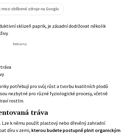
t mezi oblíbené zdroje na Googlu
oduktivní sklizeň paprik, je zásadní dodržovat několik
živy.
 tráva
vy
priky potřebují pro svůj růst a tvorbu kvalitních plodů
y jsou nezbytné pro různé fyziologické procesy, včetně
aví rostlin.
entovaná tráva
. Lze k němu použít plastový nebo dřevěný
zahradní
at díru v zemi,
kterou budete postupně plnit organickým