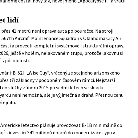
klahomě dostal nový lak, nové jméno „Apocalypse II“ a vrátil
t lidí
přes 41 metrů není oprava auta po bouračce. Na stroji
ů z 567th Aircraft Maintenance Squadron v Oklahoma City Air
částí a provedli kompletní systémové i strukturální opravy.
2026, ještě v holém, nelakovaném trupu, protože lakovnu si
é způsobilosti.
ovnání: B-52H „Wise Guy“, vrácený ze stejného arizonského
přes tři základny v podobném časovém rámci. Nejstarší
l do služby
v únoru 2015 po sedmi letech ve skladu.
rdu není nemožná, ale je výjimečná a drahá. Přesnou cenu
řejnilo.
 Americké letectvo plánuje provozovat B-1B minimálně do
í s investicí 342 milionů dolarů do modernizace typu v