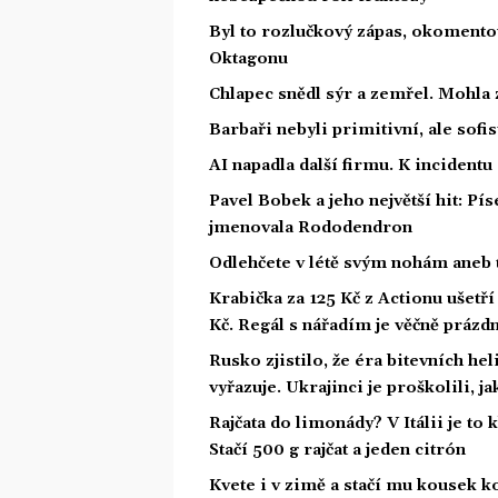
Byl to rozlučkový zápas, okoment
Oktagonu
Chlapec snědl sýr a zemřel. Mohla 
Barbaři nebyli primitivní, ale sofis
AI napadla další firmu. K incidentu
Pavel Bobek a jeho největší hit: P
jmenovala Rododendron
Odlehčete v létě svým nohám aneb 
Krabička za 125 Kč z Actionu ušetří 
Kč. Regál s nářadím je věčně prázd
Rusko zjistilo, že éra bitevních he
vyřazuje. Ukrajinci je proškolili, j
Rajčata do limonády? V Itálii je to 
Stačí 500 g rajčat a jeden citrón
Kvete i v zimě a stačí mu kousek ko