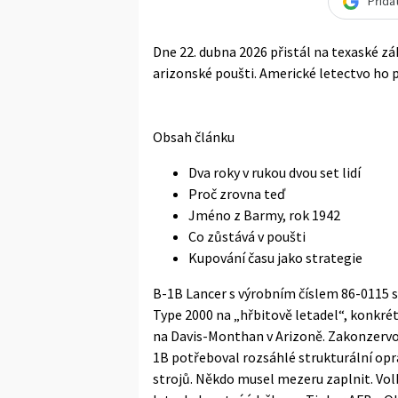
Přida
Dne 22. dubna 2026 přistál na texaské zá
arizonské poušti. Americké letectvo ho 
Obsah článku
Dva roky v rukou dvou set lidí
Proč zrovna teď
Jméno z Barmy, rok 1942
Co zůstává v poušti
Kupování času jako strategie
B-1B Lancer s výrobním číslem 86-0115 
Type 2000 na „hřbitově letadel“, konkr
na Davis-Monthan v Arizoně. Zakonzervovan
1B potřeboval rozsáhlé strukturální opra
strojů. Někdo musel mezeru zaplnit. Vol