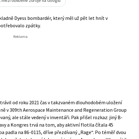
t mezi oblíbené zdroje na Googlu
kladně Dyess bombardér, který měl už pět let hnít v
potřebovalo zpátky.
strávil od roku 2021 čas v takzvaném dlouhodobém uložení
étně v 309th Aerospace Maintenance and Regeneration Group
ý, ale stále vedený v inventáři. Pak přišel rozkaz: jiný B-
vy a Kongres trvá na tom, aby aktivní flotila čítala 45
ba padla na 86-0115, dříve přezdívaný „Rage“. Po téměř dvou