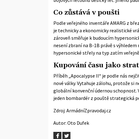
Co zůstává v poušti
Podle
veřejného inventáře AMARG
z břez
je technicky a ekonomicky realistické vr
zároveň směřuje k budoucím hypersonic
nesení zbraní na B-1B právě s výhledem 
hypersonické střely na typ zatím veřejně
Kupování času jako strat
Příběh „Apocalypse II“ je podle nás nejč
nové války. Vytahuje zálohu, protože si ne
globální konvenční údernou schopnost. V 
jeden bombardér z pouště strategická po
Zdroj:
ArmádníZpravodaj.cz
Autor:
Oto Dufek