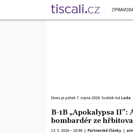
ZPRAVODA
Dnes je
pátek
7. srpna
2026
.
Svátek má
Lada
B-1B „Apokalypsa II": 
bombardér ze hřbitova 
13. 5. 2026 – 20:48
|
Partnerské články
|
arm