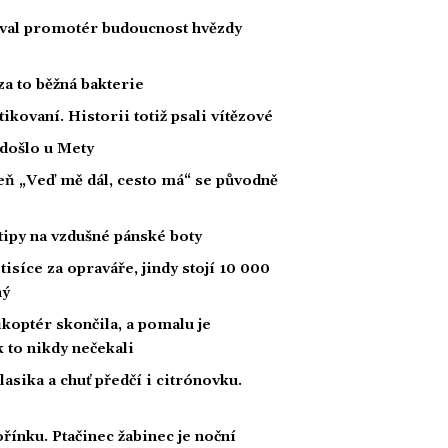
oval promotér budoucnost hvězdy
za to běžná bakterie
tikovaní. Historii totiž psali vítězové
 došlo u Mety
íseň „Veď mě dál, cesto má“ se původně
tipy na vzdušné pánské boty
tisíce za opraváře, jindy stojí 10 000
ný
likoptér skončila, a pomalu je
ak to nikdy nečekali
klasika a chuť předčí i citrónovku.
řínku. Ptačinec žabinec je noční