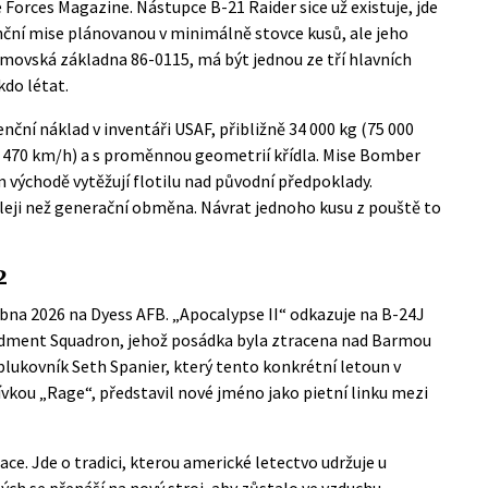
e Forces Magazine
. Nástupce B-21 Raider sice už existuje, jde
nční mise plánovanou v minimálně stovce kusů, ale jeho
omovská základna 86-0115, má být jednou ze tří hlavních
kdo létat.
nční náklad v inventáři USAF, přibližně 34 000 kg (75 000
i 1 470 km/h) a s proměnnou geometrií křídla. Mise Bomber
m východě vytěžují flotilu nad původní předpoklady.
eji než generační obměna. Návrat jednoho kusu z pouště to
2
na 2026 na Dyess AFB. „Apocalypse II“ odkazuje na B-24J
dment Squadron, jehož posádka byla ztracena nad Barmou
plukovník Seth Spanier, který tento konkrétní letoun v
vkou „Rage“, představil nové jméno jako pietní linku mezi
lace. Jde o tradici, kterou americké letectvo udržuje u
ých se přenáší na nový stroj, aby zůstalo ve vzduchu.