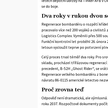
letech depotní údržby na Tinker AFB v O
se do boje.
Dva roky v rukou dvou se
Regenerace bombardéru o rozpětí křídel 
pracovalo více než 200 vojáků a civilist
Logistics Complex. Vyměnili přes 500 sou
Funkční kontrolní let proběhl 26. února 
letoun vysloužil teprve po potvrzení pln
Celý proces trval téměř dva roky. Pro sr
skladu, procházel
třífázovou regenerací
precedent, B-52H „Ghost Rider“, se
vráti
Regenerace velkého bombardéru z boneya
návratu 86-0115 americké letectvo nezve
Proč zrovna teď
Odpověď není dramatická, ale výmluvná.
roku 2037. Rozpočtové dokumenty počítaj