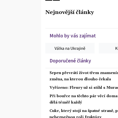
Nejnovější články
Mohlo by vás zajímat
Válka na Ukrajině
K
Doporučené články
Srpen převrátí život třem znamením
změna, na kterou dlouho čekala
Vyřízeno: Fleury už si stihl s Mu
Při bouřce na těchto pár věcí dom
dělá téměř každý
Cukr, který stojí na špatné straně,
nebezpečnou roli fruktózy