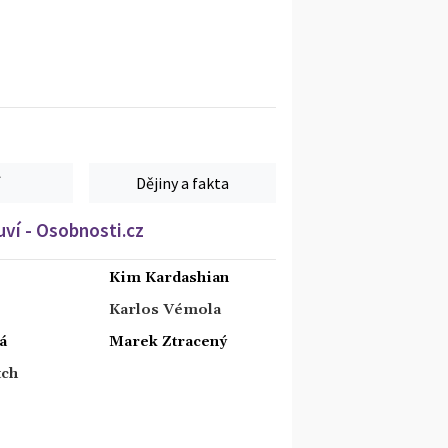
Dějiny a fakta
ví - Osobnosti.cz
Kim Kardashian
Karlos Vémola
á
Marek Ztracený
tch