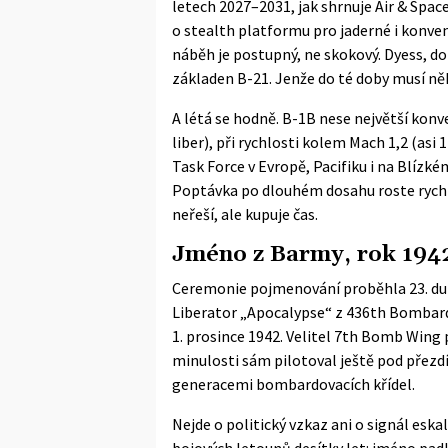
letech 2027–2031, jak shrnuje
Air & Spac
o stealth platformu pro jaderné i konve
náběh je postupný, ne skokový. Dyess, d
základen B-21. Jenže do té doby musí ně
A létá se hodně. B-1B nese největší konve
liber), při rychlosti kolem Mach 1,2 (as
Task Force v Evropě, Pacifiku i na Blízké
Poptávka po dlouhém dosahu roste rychl
neřeší, ale kupuje čas.
Jméno z Barmy, rok 194
Ceremonie pojmenování proběhla 23. dub
Liberator „Apocalypse“ z 436th Bombar
1. prosince 1942. Velitel 7th Bomb Wing 
minulosti sám pilotoval ještě pod přezdí
generacemi bombardovacích křídel.
Nejde o politický vzkaz ani o signál eska
bojových letounů desítky let: jméno padl