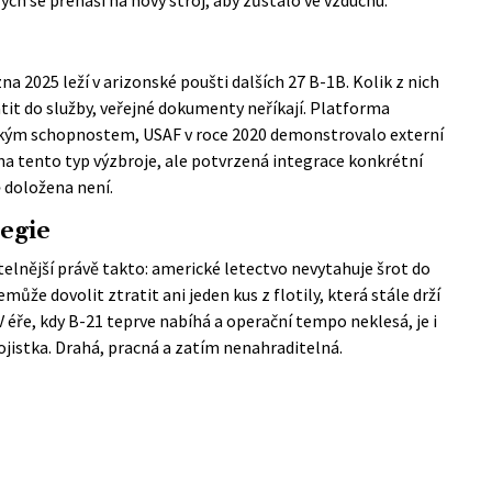
na 2025 leží v arizonské poušti dalších 27 B-1B. Kolik z nich
átit do služby, veřejné dokumenty neříkají. Platforma
kým schopnostem, USAF v roce 2020 demonstrovalo externí
na tento typ výzbroje, ale potvrzená integrace konkrétní
 doložena není.
egie
itelnější právě takto: americké letectvo nevytahuje šrot do
může dovolit ztratit ani jeden kus z flotily, která stále drží
éře, kdy B-21 teprve nabíhá a operační tempo neklesá, je i
jistka. Drahá, pracná a zatím nenahraditelná.