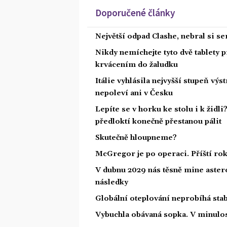
Doporučené články
Největší odpad Clashe, nebral si s
Nikdy nemíchejte tyto dvě tablety p
krvácením do žaludku
Itálie vyhlásila nejvyšší stupeň vý
nepoleví ani v Česku
Lepíte se v horku ke stolu i k židl
předloktí konečně přestanou pálit
Skutečně hloupneme?
McGregor je po operaci. Příští ro
V dubnu 2029 nás těsně mine astero
následky
Globální oteplování neprobíhá stabi
Vybuchla obávaná sopka. V minulost