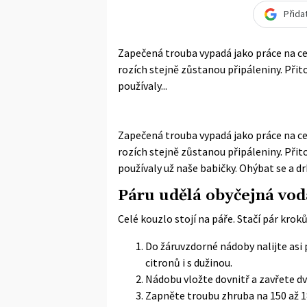
Přida
Zapečená trouba vypadá jako práce na cel
rozích stejně zůstanou připáleniny. Přit
používaly...
Zapečená trouba vypadá jako práce na cel
rozích stejně zůstanou připáleniny. Přit
používaly už naše babičky. Ohýbat se a d
Páru udělá obyčejná vod
Celé kouzlo stojí na páře. Stačí pár kroků
Do žáruvzdorné nádoby nalijte asi 
citronů i s dužinou.
Nádobu vložte dovnitř a zavřete dv
Zapněte troubu zhruba na 150 až 1