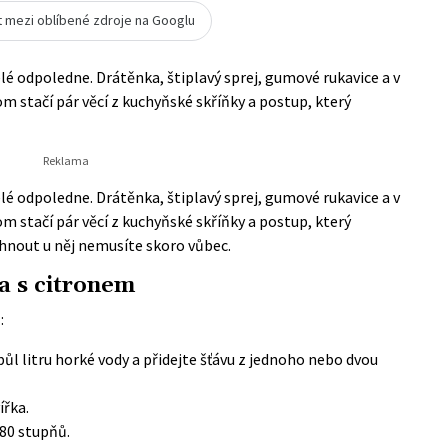
t mezi oblíbené zdroje na Googlu
é odpoledne. Drátěnka, štiplavý sprej, gumové rukavice a v
om stačí pár věcí z kuchyňské skříňky a postup, který
é odpoledne. Drátěnka, štiplavý sprej, gumové rukavice a v
om stačí pár věcí z kuchyňské skříňky a postup, který
rhnout u něj nemusíte skoro vůbec.
a s citronem
:
půl litru horké vody a přidejte šťávu z jednoho nebo dvou
ířka.
80 stupňů.