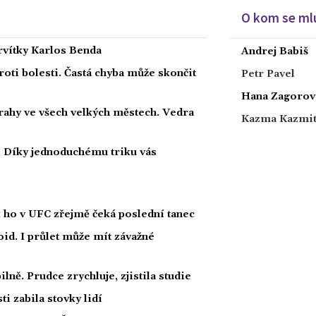
O kom se mlu
ervítky Karlos Benda
Andrej Babiš
roti bolesti. Častá chyba může skončit
Petr Pavel
Hana Zagorov
strahy ve všech velkých městech. Vedra
Kazma Kazmi
i? Díky jednoduchému triku vás
k ho v UFC zřejmě čeká poslední tanec
id. I průlet může mít závažné
lně. Prudce zrychluje, zjistila studie
i zabila stovky lidí