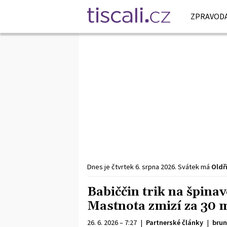
ZPRAVODA
Dnes je
čtvrtek
6. srpna
2026
.
Svátek má
Oldř
Babiččin trik na špinav
Mastnota zmizí za 30 m
26. 6. 2026 – 7:27
|
Partnerské články
|
brun