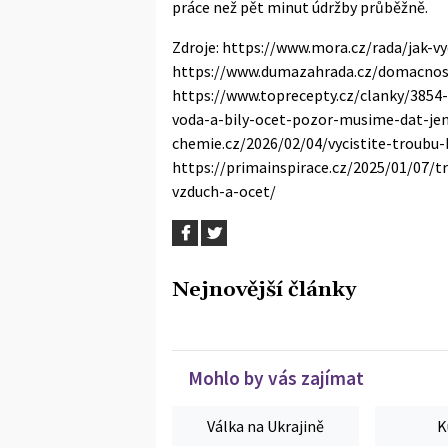
práce než pět minut údržby průběžně.
Zdroje: https://www.mora.cz/rada/jak-vy
https://www.dumazahrada.cz/domacnost/
https://www.toprecepty.cz/clanky/3854-b
voda-a-bily-ocet-pozor-musime-dat-jen
chemie.cz/2026/02/04/vycistite-troubu
https://primainspirace.cz/2025/01/07/t
vzduch-a-ocet/
Nejnovější články
Mohlo by vás zajímat
Válka na Ukrajině
K