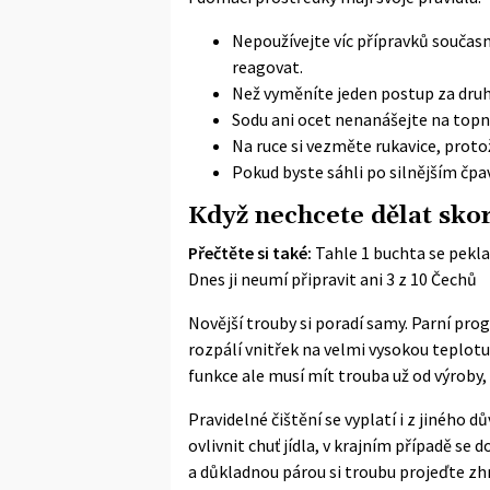
Nepoužívejte víc přípravků souča
reagovat.
Než vyměníte jeden postup za druh
Sodu ani ocet nenanášejte na topná
Na ruce si vezměte rukavice, proto
Pokud byste sáhli po silnějším čpa
Když nechcete dělat skor
Přečtěte si také:
Tahle 1 buchta se pekl
Dnes ji neumí připravit ani 3 z 10 Čechů
Novější trouby si poradí samy. Parní pr
rozpálí vnitřek na velmi vysokou teplotu
funkce ale musí mít trouba už od výroby, 
Pravidelné čištění se vyplatí i z jinéh
ovlivnit chuť jídla, v krajním případě se
a důkladnou párou si troubu projeďte zhr