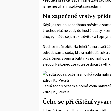
Přečtěte si také:
Začali jsme zalévat raj
jsme nestíhali rozdávat sousedům
Na zapečené vrstvy přide
Když je trouba zanedbaná měsíce a samotn
trochou vlažné vody do husté pasty, která
dno, vyhněte se jen sklu dvířek a topným
Nechte ji působit. Na lehčí špínu stačí 20
odvede sama soda, která nahlodá tuk a z
octa. Směs zpění a bublinky pomohou z
sjedou. Nakonec vše vytřete dočista vlh
Jedlá soda s octem a horká voda nahradí 
Zdroj: K / Pexels.
Čeho se při čištění vyvar
I domácí prostředky mají svoje pravidla: