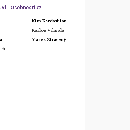
ví - Osobnosti.cz
Kim Kardashian
Karlos Vémola
á
Marek Ztracený
tch