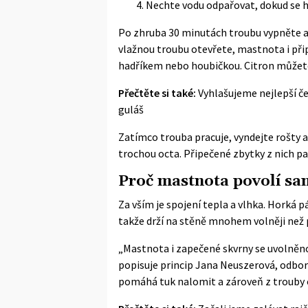
Nechte vodu odpařovat, dokud se h
Po zhruba 30 minutách troubu vypněte a ne
vlažnou troubu otevřete, mastnota i při
hadříkem nebo houbičkou. Citron můžete
Přečtěte si také:
Vyhlašujeme nejlepší če
guláš
Zatímco trouba pracuje, vyndejte rošty a
trochou octa. Připečené zbytky z nich pa
Proč mastnota povolí sa
Za vším je spojení tepla a vlhka. Horká 
takže drží na stěně mnohem volněji než 
„Mastnota i zapečené skvrny se uvolněno
popisuje princip Jana Neuszerová, odbor
pomáhá tuk nalomit a zároveň z trouby 