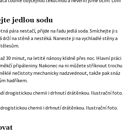
čata touhle obyčejnou tekutinou a nevěřili jsme očím. Loni
jte jedlou sodu
á pára nestačí, přijde na řadu jedlá soda. Smíchejte ji s
 drží na stěně a nestéká. Naneste ji na vychladlé stěny a
 tělesům.
 až 30 minut, na letité nánosy klidně přes noc. Hlavní práci
měkčí připáleniny. Nakonec na ni můžete stříknout trochu
měklé nečistoty mechanicky nadzvednout, takže pak snáz
kým hadříkem.
drogistickou chemii i drhnutí drátěnkou. Ilustrační foto.
ovat