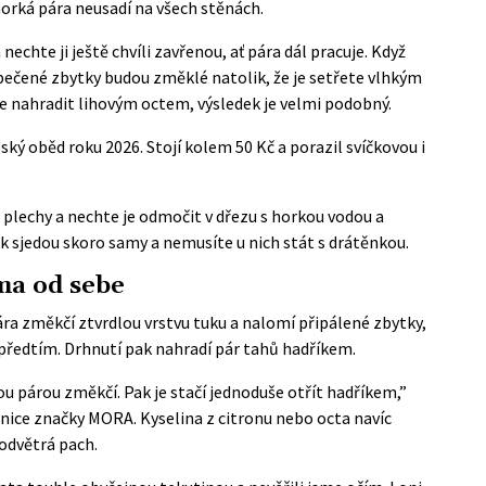
orká pára neusadí na všech stěnách.
chte ji ještě chvíli zavřenou, ať pára dál pracuje. Když
pečené zbytky budou změklé natolik, že je setřete vlhkým
 nahradit lihovým octem, výsledek je velmi podobný.
ský oběd roku 2026. Stojí kolem 50 Kč a porazil svíčkovou i
 plechy a nechte je odmočit v dřezu s horkou vodou a
k sjedou skoro samy a nemusíte u nich stát s drátěnkou.
ma od sebe
pára změkčí ztvrdlou vrstvu tuku a nalomí připálené zbytky,
předtím. Drhnutí pak nahradí pár tahů hadříkem.
u párou změkčí. Pak je stačí jednoduše otřít hadříkem,”
nice značky MORA. Kyselina z citronu nebo octa navíc
odvětrá pach.