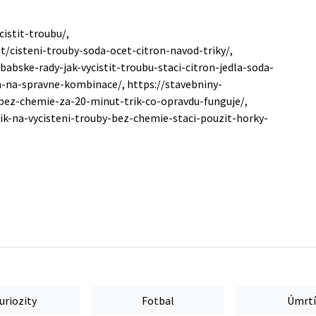
cistit-troubu/,
cisteni-trouby-soda-ocet-citron-navod-triky/,
abske-rady-jak-vycistit-troubu-staci-citron-jedla-soda-
-na-spravne-kombinace/, https://stavebniny-
-bez-chemie-za-20-minut-trik-co-opravdu-funguje/,
rik-na-vycisteni-trouby-bez-chemie-staci-pouzit-horky-
uriozity
Fotbal
Úmrtí