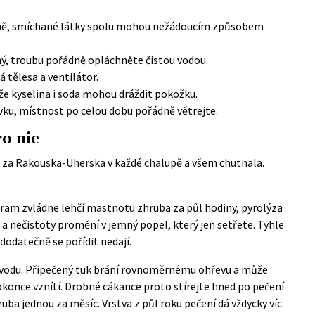
sně, smíchané látky spolu mohou nežádoucím způsobem
ý, troubu pořádně opláchněte čistou vodou.
 tělesa a ventilátor.
že kyselina i soda mohou dráždit pokožku.
vku, místnost po celou dobu pořádně větrejte.
o nic
a za Rakouska-Uherska v každé chalupě a všem chutnala.
ogram zvládne lehčí mastnotu zhruba za půl hodiny, pyrolýza
 a nečistoty promění v jemný popel, který jen setřete. Tyhle
dodatečně se pořídit nedají.
o důvodu. Připečený tuk brání rovnoměrnému ohřevu a může
 dokonce vznítí. Drobné cákance proto stírejte hned po pečení
uba jednou za měsíc. Vrstva z půl roku pečení dá vždycky víc