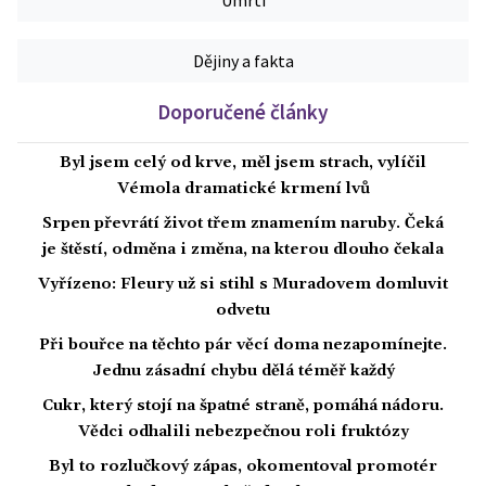
Úmrtí
Dějiny a fakta
Doporučené články
Byl jsem celý od krve, měl jsem strach, vylíčil
Vémola dramatické krmení lvů
Srpen převrátí život třem znamením naruby. Čeká
je štěstí, odměna i změna, na kterou dlouho čekala
Vyřízeno: Fleury už si stihl s Muradovem domluvit
odvetu
Při bouřce na těchto pár věcí doma nezapomínejte.
Jednu zásadní chybu dělá téměř každý
Cukr, který stojí na špatné straně, pomáhá nádoru.
Vědci odhalili nebezpečnou roli fruktózy
Byl to rozlučkový zápas, okomentoval promotér