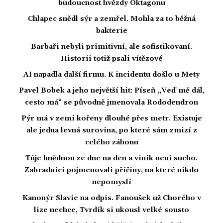
budoucnost hvězdy Oktagonu
Chlapec snědl sýr a zemřel. Mohla za to běžná
bakterie
Barbaři nebyli primitivní, ale sofistikovaní.
Historii totiž psali vítězové
AI napadla další firmu. K incidentu došlo u Mety
Pavel Bobek a jeho největší hit: Píseň „Veď mě dál,
cesto má“ se původně jmenovala Rododendron
Pýr má v zemi kořeny dlouhé přes metr. Existuje
ale jedna levná surovina, po které sám zmizí z
celého záhonu
Túje hnědnou ze dne na den a viník není sucho.
Zahradníci pojmenovali příčiny, na které nikdo
nepomyslí
Kanonýr Slavie na odpis. Fanoušek už Chorého v
lize nechce, Tvrdík si ukousl velké sousto