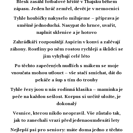
Blesk zasáhl fotbalové hřiště v Thajsku během
zápasu. Jeden hráč zemřel, devět je v nemocnici
Tyhle houbičky nakyselo milujeme – příprava je
směšně jednoduchá. Nasypat do hrnce, uvařit,
naplnit sklenice a je hotovo
Zahrádkáři rozpouštějí Aspirin v konvi a zalévají
záhony. Rostliny po něm rostou rychleji a škůdci se
jim vyhýbají celé léto
Po těchto zapečených nudlích s mákem se moje
vnoučata mohou utlouct – vše stačí smíchat, dát do
pekáče a šup s tím do trouby
Tyhle řezy jsou u nás rodinná klasika – maminka je
peče na každou sešlost. Korpus si určitě uložte, je
dokonalý
Vesnice, kterou nikdo neopravil. Vše zůstalo tak,
jak to zanechali vrazi před jedenaosmdesáti lety
Nejlepší psi pro seniory: máte doma jedno z těchto