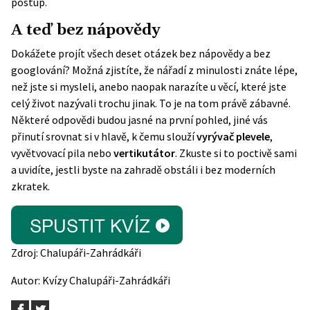
postup.
A teď bez nápovědy
Dokážete projít všech deset otázek bez nápovědy a bez
googlování? Možná zjistíte, že nářadí z minulosti znáte lépe,
než jste si mysleli, anebo naopak narazíte u věcí, které jste
celý život nazývali trochu jinak. To je na tom právě zábavné.
Některé odpovědi budou jasné na první pohled, jiné vás
přinutí srovnat si v hlavě, k čemu slouží
vyrývač plevele
,
vyvětvovací pila nebo
vertikutátor
. Zkuste si to poctivě sami
a uvidíte, jestli byste na zahradě obstáli i bez moderních
zkratek.
Zdroj:
Chalupáři-Zahrádkáři
Autor:
Kvízy Chalupáři-Zahrádkáři