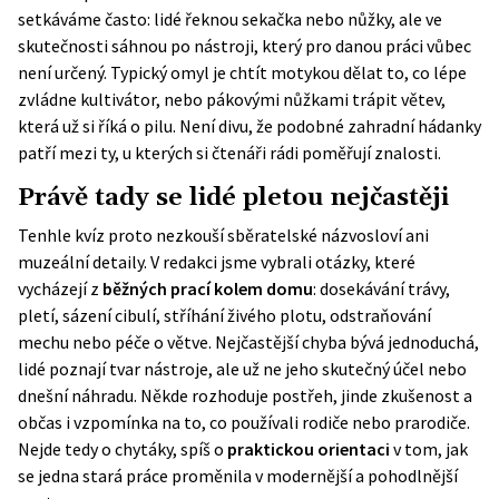
setkáváme často: lidé řeknou sekačka nebo nůžky, ale ve
skutečnosti sáhnou po nástroji, který pro danou práci vůbec
není určený. Typický omyl je chtít motykou dělat to, co lépe
zvládne kultivátor, nebo pákovými nůžkami trápit větev,
která už si říká o pilu. Není divu, že podobné zahradní hádanky
patří mezi ty, u kterých si čtenáři rádi poměřují znalosti.
Právě tady se lidé pletou nejčastěji
Tenhle kvíz proto nezkouší sběratelské názvosloví ani
muzeální detaily. V redakci jsme vybrali otázky, které
vycházejí z
běžných prací kolem domu
: dosekávání trávy,
pletí, sázení cibulí, stříhání živého plotu, odstraňování
mechu nebo péče o větve. Nejčastější chyba bývá jednoduchá,
lidé poznají tvar nástroje, ale už ne jeho skutečný účel nebo
dnešní náhradu. Někde rozhoduje postřeh, jinde zkušenost a
občas i vzpomínka na to, co používali rodiče nebo prarodiče.
Nejde tedy o chytáky, spíš o
praktickou orientaci
v tom, jak
se jedna stará práce proměnila v modernější a pohodlnější