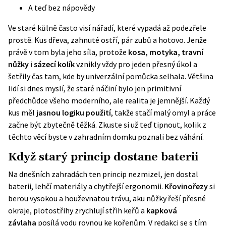
A teď bez nápovědy
Ve staré kůlně často visí nářadí, které vypadá až podezřele
prostě. Kus dřeva, zahnuté ostří, pár zubů a hotovo. Jenže
právě v tom byla jeho síla, protože
kosa, motyka, travní
nůžky i sázecí kolík
vznikly vždy pro jeden přesný úkol a
šetřily čas tam, kde by univerzální pomůcka selhala. Většina
lidí si dnes myslí, že staré náčiní bylo jen primitivní
předchůdce všeho moderního, ale realita je jemnější. Každý
kus měl
jasnou logiku použití
, takže stačí malý omyl a práce
začne být zbytečně těžká. Zkuste si už teď tipnout, kolik z
těchto věcí byste v zahradním domku poznali bez váhání.
Když starý princip dostane baterii
Na dnešních zahradách ten princip nezmizel, jen dostal
baterii, lehčí materiály a chytřejší ergonomii.
Křovinořezy
si
berou vysokou a houževnatou trávu, aku nůžky řeší přesné
okraje, plotostřihy zrychlují střih keřů a
kapková
závlaha
posílá vodu rovnou ke kořenům. V redakci se s tím