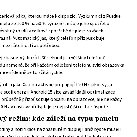
ateriová páka, kterou máte k dispozici. Výzkumníci z
Purdue
 panelu ze 100 % na 50 % výrazně snižuje jeho spotřebu
násobný rozdíl v celkové spotřebě displeje za všech
azná. Automatický jas, který telefon přizpůsobuje
mezi čitelností a spotřebou.
ej zhasne. Výchozích 30 sekund je u většiny telefonů
d znamená, že při každém odložení telefonu svítí obrazovka
mčení denně se to sčítá rychle.
ýrobci jako Xiaomi aktivně propagují 120 Hz jako „vyšší
e stojí energii. Android 15 sice zavádí další optimalizace
e průběžně přizpůsobuje obsahu na obrazovce, ale ne každý
 Hz v nastavení displeje je nejjistější cesta k úspoře.
ý režim: kde záleží na typu panelu
odiny a notifikace na zhasnutém displeji, aniž byste museli
ších Galaxy modelů uváděl spotřebu pod 1 % baterie za