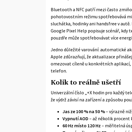
Bluetooth a NFC patří mezi často zmiňovan
pohotovostním režimu spotřebovává min
sluchátka, hodinky ani handsfree v autě.
Google Pixel Help
popisuje scénář, kdy t
pouzdře může spotřebovávat více energi
Jedno důležité varování: automatické akt
Apple zdůrazňují, že aktualizace přinášej
omezovat cíleně u konkrétních aplikací,
telefon.
Kolik to reálně ušetří
Univerzální číslo „+X hodin pro každý te
že výdrž závisí na zařízení a způsobu použi
Jas ze 100 % na 50 %
– výrazně niž
Vypnutí AOD
– až několik procent 
60 Hz místo 120 Hz
– měřitelná úsp