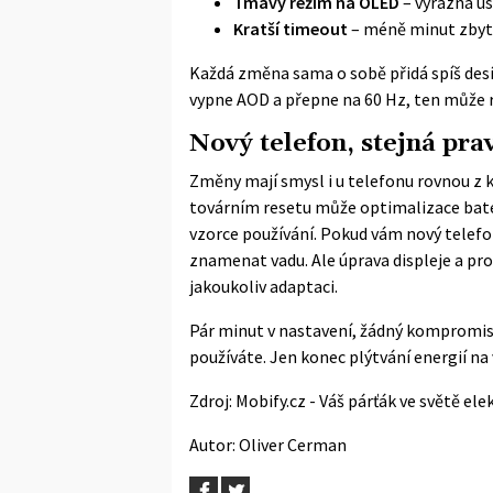
Tmavý režim na OLED
– výrazná ús
Kratší timeout
– méně minut zbyt
Každá změna sama o sobě přidá spíš desítk
vypne AOD a přepne na 60 Hz, ten může r
Nový telefon, stejná pra
Změny mají smysl i u telefonu rovnou z 
továrním resetu může optimalizace bater
vzorce používání. Pokud vám nový telefon
znamenat vadu. Ale úprava displeje a pr
jakoukoliv adaptaci.
Pár minut v nastavení, žádný kompromis 
používáte. Jen konec plýtvání energií na 
Zdroj:
Mobify.cz - Váš párťák ve světě ele
Autor:
Oliver Cerman