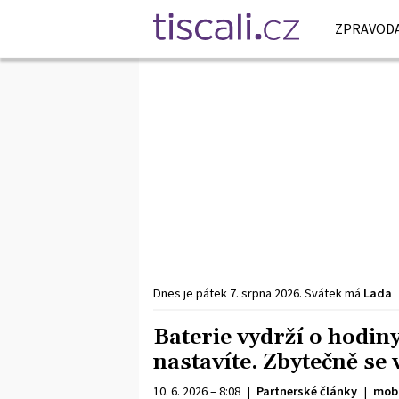
ZPRAVODA
Dnes je
pátek
7. srpna
2026
.
Svátek má
Lada
Baterie vydrží o hodiny
nastavíte. Zbytečně se 
10. 6. 2026 – 8:08
|
Partnerské články
|
mobi