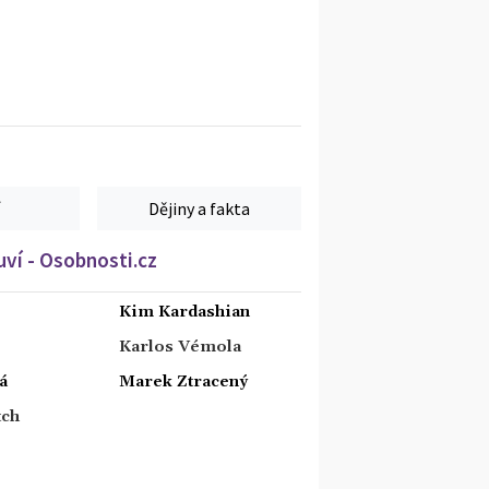
Dějiny a fakta
ví - Osobnosti.cz
Kim Kardashian
Karlos Vémola
á
Marek Ztracený
tch