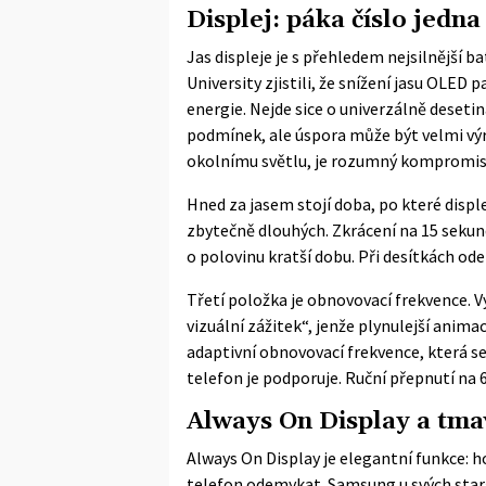
Displej: páka číslo jedna
Jas displeje je s přehledem nejsilnější b
University
zjistili, že snížení jasu OLED
energie. Nejde sice o univerzálně deseti
podmínek, ale úspora může být velmi výr
okolnímu světlu, je rozumný kompromis 
Hned za jasem stojí doba, po které displ
zbytečně dlouhých. Zkrácení na 15 sekun
o polovinu kratší dobu. Při desítkách ode
Třetí položka je obnovovací frekvence. V
vizuální zážitek“, jenže plynulejší animac
adaptivní obnovovací frekvence, která s
telefon je podporuje. Ruční přepnutí na 60
Always On Display a tmav
Always On Display je elegantní funkce: h
telefon odemykat. Samsung u svých star