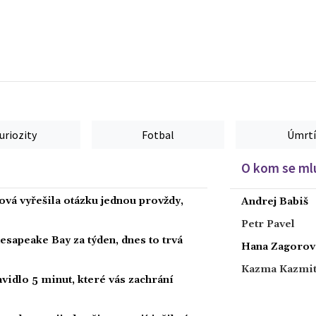
uriozity
Fotbal
Úmrtí
O kom se mlu
ová vyřešila otázku jednou provždy,
Andrej Babiš
Petr Pavel
hesapeake Bay za týden, dnes to trvá
Hana Zagorov
Kazma Kazmi
vidlo 5 minut, které vás zachrání