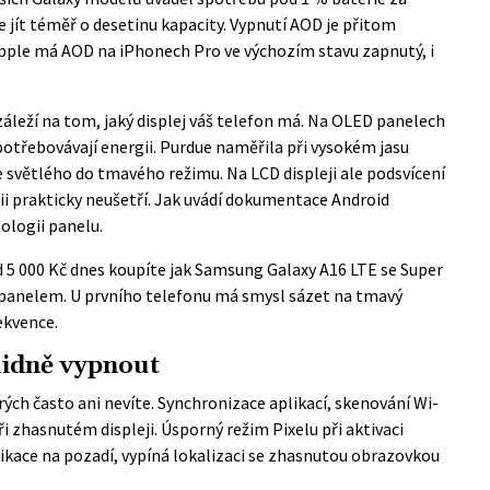
e jít téměř o desetinu kapacity. Vypnutí AOD je přitom
Apple má AOD na iPhonech Pro ve výchozím stavu zapnutý, i
 záleží na tom, jaký displej váš telefon má. Na OLED panelech
spotřebovávají energii. Purdue naměřila při vysokém jasu
 světlého do tmavého režimu. Na LCD displeji ale podsvícení
i prakticky neušetří. Jak uvádí
dokumentace Android
nologii panelu.
Pod 5 000 Kč dnes koupíte jak Samsung Galaxy A16 LTE se Super
panelem. U prvního telefonu má smysl sázet na tmavý
rekvence.
klidně vypnout
rých často ani nevíte. Synchronizace aplikací, skenování Wi-
i při zhasnutém displeji. Úsporný režim Pixelu při aktivaci
likace na pozadí, vypíná lokalizaci se zhasnutou obrazovkou