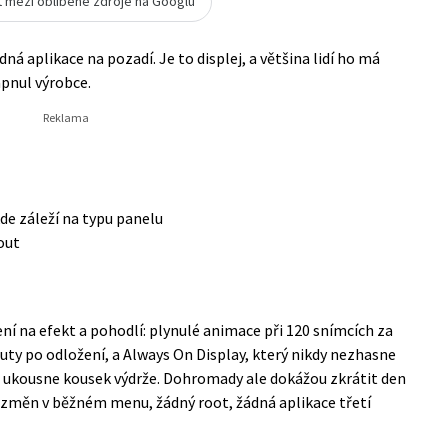
t mezi oblíbené zdroje na Googlu
ná aplikace na pozadí. Je to displej, a většina lidí ho má
apnul výrobce.
de záleží na typu panelu
out
í na efekt a pohodlí: plynulé animace při 120 snímcích za
inuty po odložení, a Always On Display, který nikdy nezhasne
ě ukousne kousek výdrže. Dohromady ale dokážou zkrátit den
r změn v běžném menu, žádný root, žádná aplikace třetí