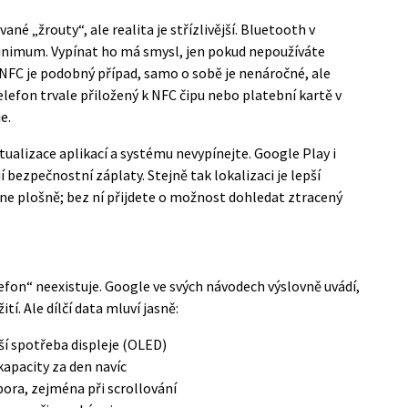
é „žrouty“, ale realita je střízlivější. Bluetooth v
imum. Vypínat ho má smysl, jen pokud nepoužíváte
 NFC je podobný případ, samo o sobě je nenáročné, ale
elefon trvale přiložený k NFC čipu nebo platební kartě v
e.
ualizace aplikací a systému nevypínejte. Google Play i
í bezpečnostní záplaty. Stejně tak lokalizaci je lepší
 ne plošně; bez ní přijdete o možnost dohledat ztracený
lefon“ neexistuje. Google ve svých návodech výslovně uvádí,
tí. Ale dílčí data mluví jasně:
ší spotřeba displeje (OLED)
kapacity za den navíc
ora, zejména při scrollování