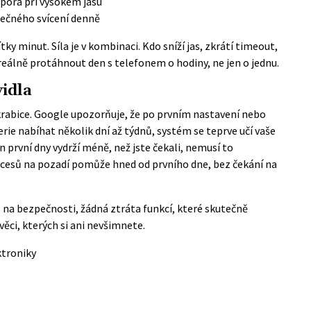
pora při vysokém jasu
ečného svícení denně
y minut. Síla je v kombinaci. Kdo sníží jas, zkrátí timeout,
eálně protáhnout den s telefonem o hodiny, ne jen o jednu.
vidla
krabice. Google upozorňuje, že po prvním nastavení nebo
ie nabíhat několik dní až týdnů, systém se teprve učí vaše
 první dny vydrží méně, než jste čekali, nemusí to
ocesů na pozadí pomůže hned od prvního dne, bez čekání na
na bezpečnosti, žádná ztráta funkcí, které skutečně
věci, kterých si ani nevšimnete.
ktroniky