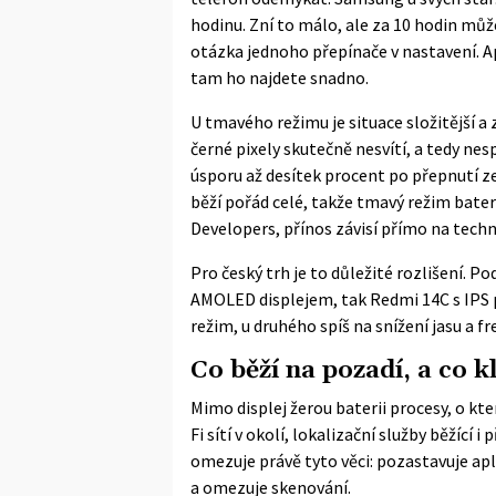
hodinu. Zní to málo, ale za 10 hodin můž
otázka jednoho přepínače v nastavení. 
tam ho najdete snadno.
U tmavého režimu je situace složitější a
černé pixely skutečně nesvítí, a tedy ne
úsporu až desítek procent po přepnutí ze
běží pořád celé, takže tmavý režim bateri
Developers
, přínos závisí přímo na tech
Pro český trh je to důležité rozlišení. 
AMOLED displejem, tak Redmi 14C s IPS 
režim, u druhého spíš na snížení jasu a f
Co běží na pozadí, a co 
Mimo displej žerou baterii procesy, o kte
Fi sítí v okolí, lokalizační služby běžící 
omezuje právě tyto věci: pozastavuje ap
a omezuje skenování.