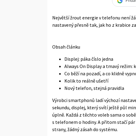
Přida
Největší žrout energie v telefonu není žád
nastavený přesně tak, jak ho z krabice z
Obsah článku
Displej: páka číslo jedna
Always On Display a tmavý režim: k
Co běží na pozadí, a co klidně vypn
Kolik to reálně ušetří
Nový telefon, stejná pravidla
Výrobci smartphonů ladí výchozí nastaven
sekundu, displej, který svítí ještě půl m
úplně. Každá z těchto voleb sama o sob
s telefonem o hodiny. A přitom stačí pá
strany, žádný zásah do systému.