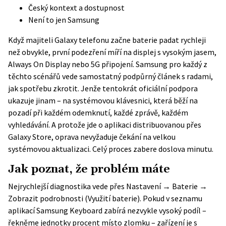
Český kontext a dostupnost
Není to jen Samsung
Když majiteli Galaxy telefonu začne baterie padat rychleji
než obvykle, první podezření míří na displej s vysokým jasem,
Always On Display nebo 5G připojení. Samsung pro každý z
těchto scénářů vede samostatný podpůrný článek s radami,
jak spotřebu zkrotit. Jenže tentokrát oficiální podpora
ukazuje jinam – na systémovou klávesnici, která běží na
pozadí při každém odemknutí, každé zprávě, každém
vyhledávání. A protože jde o aplikaci distribuovanou přes
Galaxy Store, oprava nevyžaduje čekání na velkou
systémovou aktualizaci. Celý proces zabere doslova minutu.
Jak poznat, že problém máte
Nejrychlejší diagnostika vede přes Nastavení → Baterie →
Zobrazit podrobnosti (Využití baterie). Pokud v seznamu
aplikací Samsung Keyboard zabírá nezvykle vysoký podíl –
řekněme jednotky procent místo zlomku – zařízení je s