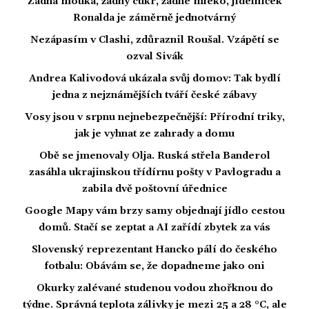
Žádná mouka, žádný cukr, žádné mléko, jídelníček
Ronalda je záměrně jednotvárný
Nezápasím v Clashi, zdůraznil Roušal. Vzápětí se
ozval Sivák
Andrea Kalivodová ukázala svůj domov: Tak bydlí
jedna z nejznámějších tváří české zábavy
Vosy jsou v srpnu nejnebezpečnější: Přírodní triky,
jak je vyhnat ze zahrady a domu
Obě se jmenovaly Olja. Ruská střela Banderol
zasáhla ukrajinskou třídírnu pošty v Pavlogradu a
zabila dvě poštovní úřednice
Google Mapy vám brzy samy objednají jídlo cestou
domů. Stačí se zeptat a AI zařídí zbytek za vás
Slovenský reprezentant Hancko pálí do českého
fotbalu: Obávám se, že dopadneme jako oni
Okurky zalévané studenou vodou zhořknou do
týdne. Správná teplota zálivky je mezi 25 a 28 °C, ale