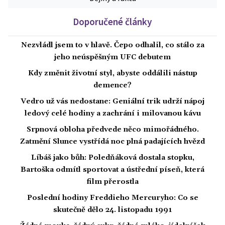
Doporučené články
Nezvládl jsem to v hlavě. Čepo odhalil, co stálo za
jeho neúspěšným UFC debutem
Kdy změnit životní styl, abyste oddálili nástup
demence?
Vedro už vás nedostane: Geniální trik udrží nápoj
ledový celé hodiny a zachrání i milovanou kávu
Srpnová obloha předvede něco mimořádného.
Zatmění Slunce vystřídá noc plná padajících hvězd
Líbáš jako bůh: Poledňáková dostala stopku,
Bartoška odmítl sportovat a ústřední píseň, která
film přerostla
Poslední hodiny Freddieho Mercuryho: Co se
skutečně dělo 24. listopadu 1991