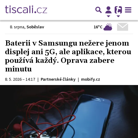
16°C
8. srpna
,
Soběslav
Baterii v Samsungu nežere jenom
displej ani 5G, ale aplikace, kterou
používá každý. Oprava zabere
minutu
8. 5. 2026 – 14:17
|
Partnerské články
|
mobify.cz