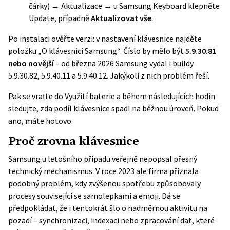
čárky) → Aktualizace → u Samsung Keyboard klepněte
Update, případně
Aktualizovat vše
.
Po instalaci ověřte verzi: v nastavení klávesnice najděte
položku „O klávesnici Samsung“. Číslo by mělo být
5.9.30.81
nebo novější
– od března 2026 Samsung vydal i buildy
5.9.30.82, 5.9.40.11 a 5.9.40.12. Jakýkoli z nich problém řeší.
Pak se vraťte do Využití baterie a během následujících hodin
sledujte, zda podíl klávesnice spadl na běžnou úroveň. Pokud
ano, máte hotovo.
Proč zrovna klávesnice
Samsung u letošního případu veřejně nepopsal přesný
technický mechanismus. V roce 2023 ale firma přiznala
podobný problém, kdy zvýšenou spotřebu způsobovaly
procesy související se samolepkami a emoji. Dá se
předpokládat, že i tentokrát šlo o nadměrnou aktivitu na
pozadí – synchronizaci, indexaci nebo zpracování dat, které