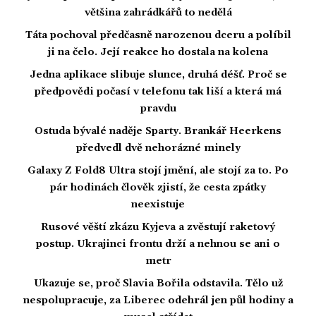
většina zahrádkářů to nedělá
Táta pochoval předčasně narozenou dceru a políbil
ji na čelo. Její reakce ho dostala na kolena
Jedna aplikace slibuje slunce, druhá déšť. Proč se
předpovědi počasí v telefonu tak liší a která má
pravdu
Ostuda bývalé naděje Sparty. Brankář Heerkens
předvedl dvě nehorázné minely
Galaxy Z Fold8 Ultra stojí jmění, ale stojí za to. Po
pár hodinách člověk zjistí, že cesta zpátky
neexistuje
Rusové věští zkázu Kyjeva a zvěstují raketový
postup. Ukrajinci frontu drží a nehnou se ani o
metr
Ukazuje se, proč Slavia Bořila odstavila. Tělo už
nespolupracuje, za Liberec odehrál jen půl hodiny a