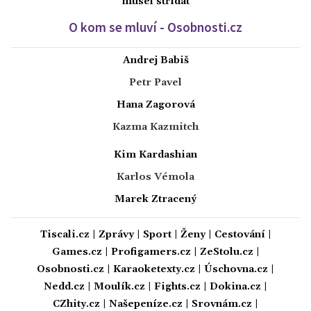
musel střídat
O kom se mluví - Osobnosti.cz
Andrej Babiš
Petr Pavel
Hana Zagorová
Kazma Kazmitch
Kim Kardashian
Karlos Vémola
Marek Ztracený
Tiscali.cz
|
Zprávy
|
Sport
|
Ženy
|
Cestování
|
Games.cz
|
Profigamers.cz
|
ZeStolu.cz
|
Osobnosti.cz
|
Karaoketexty.cz
|
Úschovna.cz
|
Nedd.cz
|
Moulík.cz
|
Fights.cz
|
Dokina.cz
|
CZhity.cz
|
Našepeníze.cz
|
Srovnám.cz
|