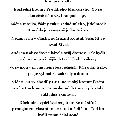
film přerostla
Poslední hodiny Freddieho Mercuryho: Co se
skutečně dělo 24. listopadu 1991
Žádná mouka, žádný cukr, žádné mléko, jídelníček
Ronalda je záměrně jednotvárný
Nezápasím v Clashi, zdůraznil Roušal. Vzápětí se
ozval Sivák
Andrea Kalivodová ukázala svůj domov: Tak bydlí
jedna z nejznámějších tváří české zábavy
Vosy jsou v srpnu nejnebezpečnější: Přírodní triky,
jak je vyhnat ze zahrady a domu
Video: Su-27 shodily GBU na ruský komunikační
uzel v Bachmutu. Po mohutné detonaci přestala
základna existovat
Důchodce vydělával 225 tisíc Kč měsíčně
pronájmem vlastního pozemku řidičům. Teď ho
kvůli tomu čeká soud