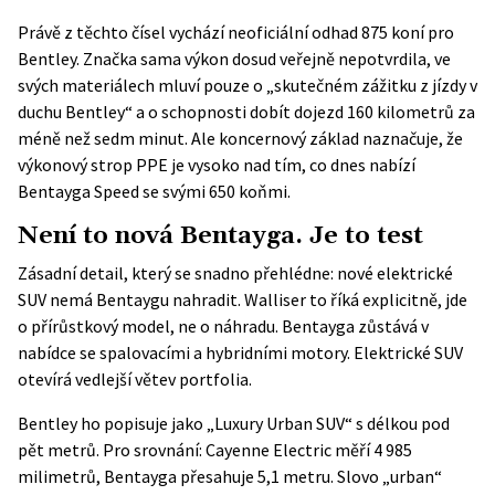
Právě z těchto čísel vychází neoficiální odhad 875 koní pro
Bentley. Značka sama výkon dosud veřejně nepotvrdila, ve
svých materiálech mluví pouze o „skutečném zážitku z jízdy v
duchu Bentley“ a o schopnosti dobít dojezd 160 kilometrů za
méně než sedm minut. Ale koncernový základ naznačuje, že
výkonový strop PPE je vysoko nad tím, co dnes nabízí
Bentayga Speed se svými 650 koňmi.
Není to nová Bentayga. Je to test
Zásadní detail, který se snadno přehlédne: nové elektrické
SUV nemá Bentaygu nahradit. Walliser to říká explicitně, jde
o přírůstkový model, ne o náhradu. Bentayga zůstává v
nabídce se spalovacími a hybridními motory. Elektrické SUV
otevírá vedlejší větev portfolia.
Bentley ho popisuje jako „Luxury Urban SUV“ s délkou pod
pět metrů. Pro srovnání: Cayenne Electric měří 4 985
milimetrů, Bentayga přesahuje 5,1 metru. Slovo „urban“