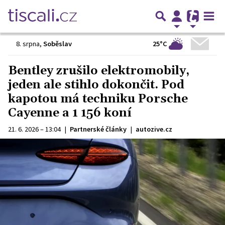
25°C
8. srpna
,
Soběslav
Bentley zrušilo elektromobily,
jeden ale stihlo dokončit. Pod
kapotou má techniku Porsche
Cayenne a 1 156 koní
21. 6. 2026 – 13:04
|
Partnerské články
|
autozive.cz