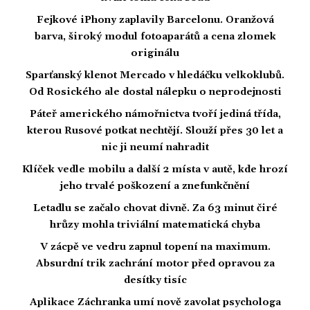
Fejkové iPhony zaplavily Barcelonu. Oranžová
barva, široký modul fotoaparátů a cena zlomek
originálu
Sparťanský klenot Mercado v hledáčku velkoklubů.
Od Rosického ale dostal nálepku o neprodejnosti
Páteř amerického námořnictva tvoří jediná třída,
kterou Rusové potkat nechtějí. Slouží přes 30 let a
nic ji neumí nahradit
Klíček vedle mobilu a další 2 místa v autě, kde hrozí
jeho trvalé poškození a znefunkčnění
Letadlu se začalo chovat divně. Za 63 minut čiré
hrůzy mohla triviální matematická chyba
V zácpě ve vedru zapnul topení na maximum.
Absurdní trik zachrání motor před opravou za
desítky tisíc
Aplikace Záchranka umí nově zavolat psychologa