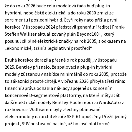
že do roku 2026 bude celá modelová řada buď plug-in
hybridní, nebo čistě elektrická, a do roku 2030 zmizí ze
sortimentu i poslední hybrid. Čtyři roky nato přišla první
korekce. V listopadu 2024 představil generální ředitel Frank-
Steffen Walliser
aktualizovaný plán Beyond100+
, který
posunul cíl plně elektrické značky na rok 2035, s odkazem na
„ekonomické, tržní a legislativní prostředí“.
Druhá korekce dorazila přesně o rok později, v listopadu
2025. Bentley přiznalo, že spalovací a plug-in hybridní
modely zůstanou v nabídce minimálně do roku 2035, protože
to zákazníci prostě chtějí. A v březnu 2026 přibyla třetí rána:
finanční zpráva odhalila náklady spojené s ukončením
koncernové D-segmentové platformy, na které měly stát
další elektrické modely Bentley. Podle reportu
WardsAuto
z
rozhovoru s Walliserem byly všechny plánované
elektromobily na architektuře SSP-61 opuštěny. Přežil jediný
projekt, SUV postavené na jiné, už hotové platformě.