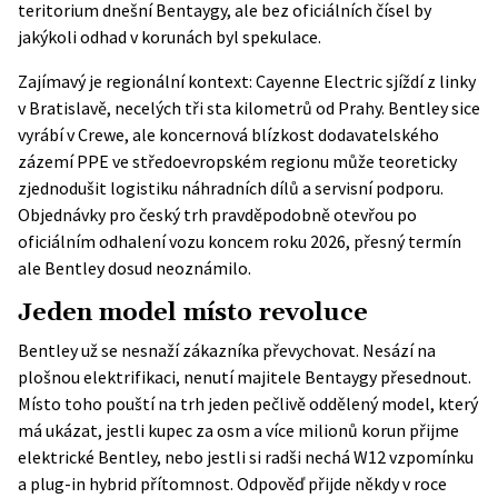
teritorium dnešní Bentaygy, ale bez oficiálních čísel by
jakýkoli odhad v korunách byl spekulace.
Zajímavý je regionální kontext: Cayenne Electric sjíždí z linky
v Bratislavě, necelých tři sta kilometrů od Prahy. Bentley sice
vyrábí v Crewe, ale koncernová blízkost dodavatelského
zázemí PPE ve středoevropském regionu může teoreticky
zjednodušit logistiku náhradních dílů a servisní podporu.
Objednávky pro český trh pravděpodobně otevřou po
oficiálním odhalení vozu koncem roku 2026, přesný termín
ale Bentley dosud neoznámilo.
Jeden model místo revoluce
Bentley už se nesnaží zákazníka převychovat. Nesází na
plošnou elektrifikaci, nenutí majitele Bentaygy přesednout.
Místo toho pouští na trh jeden pečlivě oddělený model, který
má ukázat, jestli kupec za osm a více milionů korun přijme
elektrické Bentley, nebo jestli si radši nechá W12 vzpomínku
a plug-in hybrid přítomnost. Odpověď přijde někdy v roce