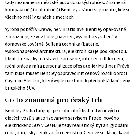
tady neznamená městské auto do úzkých uliček. Znamená
kompaktnější a obratnější Bentley v rámci segmentu, kde se
všechno měří v tunách a metrech.
Výroba poběží v Crewe, ne v Bratislavě. Bentley opakovaně
zdůrazňuje, že vůz bude „navržen, vyvinut a vyráběn“ v
domovské továrně. Sdílená technika (baterie,
vysokonapěťová architektura, elektronika) je pod kapotou.
Identitu značky má stavět karoserie, interiér, odhlučnění,
ruční práce a míra personalizace přes ateliér Mulliner. Právě
tam bude muset Bentley ospravedlnit cenový rozdíl oproti
Cayennu Electric, který vyjde na zlomek předpokládané ceny
britského SUV.
Co to znamená pro český trh
Bentley Praha funguje jako oficiální dealerství nových i
ojetých vozů s autorizovaným servisem. Prodej nového
elektrického SUV v Česku je tedy realistický, byť ani globální
cena, ani český ceník zatím neexistují. Cenově se dá očekávat