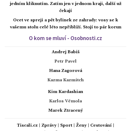
jedním kliknutím. Zatím jen v jednom kraji, další už
čekají
Ocet ve spreji a pět bylinek ze zahrady: vosy se k
vašemu stolu celé léto nepřiblíží. Stojí to pár korun
O kom se mluví - Osobnosti.cz
Andrej Babiš
Petr Pavel
Hana Zagorová
Kazma Kazmitch
Kim Kardashian
Karlos Vémola
Marek Ztracený
Tiscali.cz
|
Zprávy
|
Sport
|
Ženy
|
Cestování
|