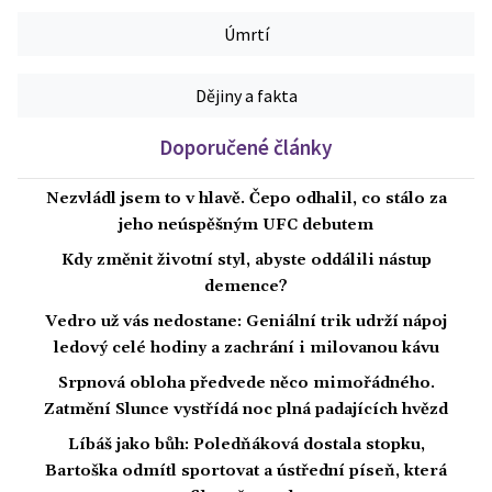
Úmrtí
Dějiny a fakta
Doporučené články
Nezvládl jsem to v hlavě. Čepo odhalil, co stálo za
jeho neúspěšným UFC debutem
Kdy změnit životní styl, abyste oddálili nástup
demence?
Vedro už vás nedostane: Geniální trik udrží nápoj
ledový celé hodiny a zachrání i milovanou kávu
Srpnová obloha předvede něco mimořádného.
Zatmění Slunce vystřídá noc plná padajících hvězd
Líbáš jako bůh: Poledňáková dostala stopku,
Bartoška odmítl sportovat a ústřední píseň, která