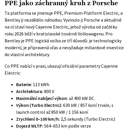
PPE jako záchranný kruh z Porsche
Ta platforma se jmenuje PPE, Premium Platform Electric, a
Bentley ji nezdědilo náhodou. Vyvinulo ji
Porsche
a aktuálně
na ní staví nový Cayenne Electric, jehož výroba od začátku
roku 2026 běží v bratislavské továrně Volkswagenu. Pro
Bentley je PPE logická volba ze tří důvodů: je technologicky
moderní, je připravená včas a nevyžaduje miliardové investice
do vlastní architektury.
Co PPE nabízí v praxi, ukazují oficiální parametry Cayenne
Electric:
Baterie:
113 kWh
Architektura:
800 V
Maximální nabíjecí výkon:
až 400 kW DC
Výkon (Turbo Electric):
630 kW / 857 koní trvale, s
launch control až 850 kW / 1 156 koní
Zrychlení 0–100 km/h:
2,5 sekundy (Turbo Electric)
Dojezd WLTP:
564–653 km podle verze