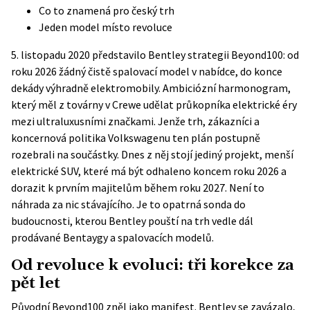
Co to znamená pro český trh
Jeden model místo revoluce
5. listopadu 2020 představilo Bentley strategii Beyond100: od
roku 2026 žádný čistě spalovací model v nabídce, do konce
dekády výhradně elektromobily. Ambiciózní harmonogram,
který měl z továrny v Crewe udělat průkopníka elektrické éry
mezi ultraluxusními značkami. Jenže trh, zákazníci a
koncernová politika Volkswagenu ten plán postupně
rozebrali na součástky. Dnes z něj stojí jediný projekt, menší
elektrické SUV, které má být odhaleno koncem roku 2026 a
dorazit k prvním majitelům během roku 2027. Není to
náhrada za nic stávajícího. Je to opatrná sonda do
budoucnosti, kterou Bentley pouští na trh vedle dál
prodávané Bentaygy a spalovacích modelů.
Od revoluce k evoluci: tři korekce za
pět let
Původní
Beyond100
zněl jako manifest. Bentley se zavázalo,