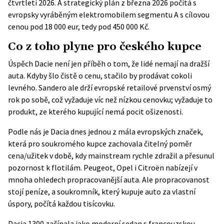
čtvrtletí 2026. A strategický plán z března 2026 počítá s
evropsky vyráběným elektromobilem segmentu A s cílovou
cenou pod 18 000 eur, tedy pod 450 000 Kč.
Co z toho plyne pro českého kupce
Úspěch Dacie není jen příběh o tom, že lidé nemají na dražší
auta. Kdyby šlo čistě o cenu, stačilo by prodávat cokoli
levného. Sandero ale drží evropské retailové prvenství osmý
rok po sobě, což vyžaduje víc než nízkou cenovku; vyžaduje to
produkt, ze kterého kupující nemá pocit ošizenosti.
Podle nás je Dacia dnes jednou z mála evropských značek,
která pro soukromého kupce zachovala čitelný poměr
cena/užitek v době, kdy mainstream rychle zdražil a přesunul
pozornost k flotilám. Peugeot, Opel i Citroën nabízejí v
mnoha ohledech propracovanější auta. Ale propracovanost
stojí peníze, a soukromník, který kupuje auto za vlastní
úspory, počítá každou tisícovku.
Dacia 1300 začínala jako moderní sedan s francouzskou