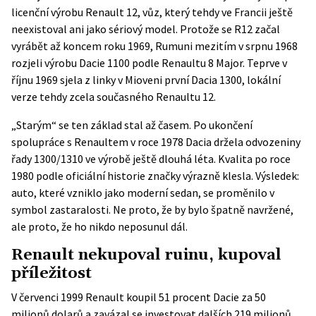
licenční výrobu Renault 12, vůz, který tehdy ve Francii ještě
neexistoval ani jako sériový model. Protože se R12 začal
vyrábět až koncem roku 1969, Rumuni mezitím v srpnu 1968
rozjeli výrobu Dacie 1100 podle Renaultu 8 Major. Teprve v
říjnu 1969 sjela z linky v Mioveni první Dacia 1300, lokální
verze tehdy zcela současného Renaultu 12.
„Starým“ se ten základ stal až časem. Po ukončení
spolupráce s Renaultem v roce 1978 Dacia držela odvozeniny
řady 1300/1310 ve výrobě ještě dlouhá léta. Kvalita po roce
1980 podle
oficiální historie značky
výrazně klesla. Výsledek:
auto, které vzniklo jako moderní sedan, se proměnilo v
symbol zastaralosti. Ne proto, že by bylo špatně navržené,
ale proto, že ho nikdo neposunul dál.
Renault nekupoval ruinu, kupoval
příležitost
V červenci 1999 Renault koupil 51 procent Dacie za 50
milionů dolarů a zavázal se investovat dalších 219 milionů