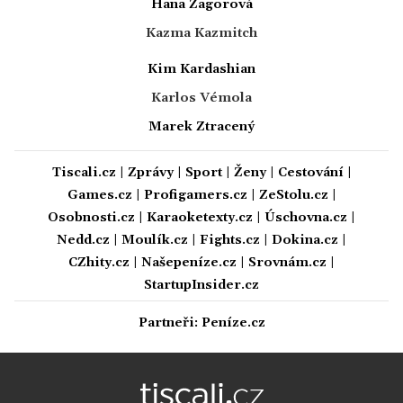
Hana Zagorová
Kazma Kazmitch
Kim Kardashian
Karlos Vémola
Marek Ztracený
Tiscali.cz
|
Zprávy
|
Sport
|
Ženy
|
Cestování
|
Games.cz
|
Profigamers.cz
|
ZeStolu.cz
|
Osobnosti.cz
|
Karaoketexty.cz
|
Úschovna.cz
|
Nedd.cz
|
Moulík.cz
|
Fights.cz
|
Dokina.cz
|
CZhity.cz
|
Našepeníze.cz
|
Srovnám.cz
|
StartupInsider.cz
Partneři:
Peníze.cz