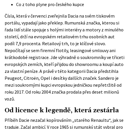
Co z toho plyne pro českého kupce
Čísla, která v červenci zveřejnila
Dacia na svém tiskovém
portálu
, vypadají jako překlep. Rumunská značka, kterou si
řada lidí stále spojuje s holými interiéry a motory z minulého
století, drží na evropském retailovém trhu osobních aut
podíl 7,9 procenta. Retailový trh, to je klíčové slovo.
Nepočítají se sem firemní flotily, leasingové smlouvy ani
krátkodobé registrace. Jde výhradně o soukromníky ve třiceti
evropských zemích, kteří přijdou do showroomu a koupí auto
za vlastní peníze. A právě v této kategorii Dacia předstihla
Peugeot, Citroën, Opel i desítky dalších značek. Sandero je
mezi soukromými kupci evropskou jedničkou nepřetržitě od
roku 2017. Od roku 2004 značka prodala přes deset milionů
vozů.
Od licence k legendě, která zestárla
Příběh Dacie nezačal kopírováním „starého Renaultu“, jak se
traduje. Začal ambicí. V roce 1965 si rumunský stát vybral pro