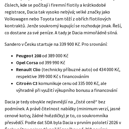
číslech, kde se počítají i firemní flotily a krátkodobé
registrace, Dacia tak vysoko nebývá; velké značky jako
Volkswagen nebo Toyota tam těží z obřích flotilových
kontraktů. Jenže soukromý kupující se rozhoduje jinak. Řeší,
co dostane za své peníze. A tady je Dacia mimořádně silná.
Sandero v Česku startuje na 339 900 Kč. Pro srovnání:
Peugeot 208
od 389 000 Kč
Opel Corsa
od 399 990 Kč
Renault Clio
(technicky příbuzné auto) od 434 000 Kč,
respektive 399 000 Kč s financováním
Citroën C3
komunikuje cenu od 335 000 Kč, ale
výhradně při využití výkupního bonusu a financování
Dacia je tedy obvykle nejlevnější na „čisté ceně“ bez
podmínek. A právě čitelnost nabídky (minimum verzí, jasné
cenové kotvy, žádné hvězdičky) je to, co soukromníka
přesvědčí. Podle dat
SDA
byla Dacia v prvním pololetí 2026 v