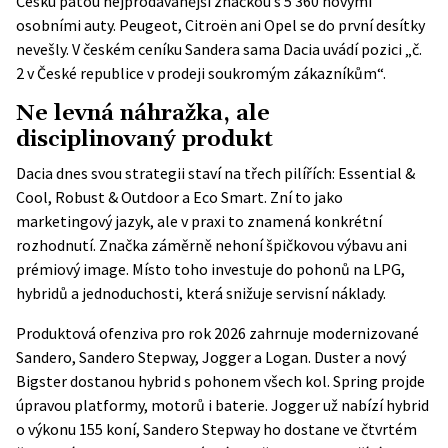
Česku pátou nejprodávanější značkou s 5 360 novými
osobními auty. Peugeot, Citroën ani Opel se do první desítky
nevešly. V českém ceníku Sandera sama Dacia uvádí pozici „č.
2 v České republice v prodeji soukromým zákazníkům“.
Ne levná náhražka, ale
disciplinovaný produkt
Dacia dnes svou strategii staví na třech pilířích: Essential &
Cool, Robust & Outdoor a Eco Smart. Zní to jako
marketingový jazyk, ale v praxi to znamená konkrétní
rozhodnutí. Značka záměrně nehoní špičkovou výbavu ani
prémiový image. Místo toho investuje do pohonů na LPG,
hybridů a jednoduchosti, která snižuje servisní náklady.
Produktová ofenziva pro rok 2026 zahrnuje modernizované
Sandero, Sandero Stepway, Jogger a Logan. Duster a nový
Bigster dostanou hybrid s pohonem všech kol. Spring projde
úpravou platformy, motorů i baterie. Jogger už nabízí hybrid
o výkonu 155 koní, Sandero Stepway ho dostane ve čtvrtém