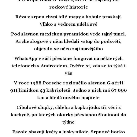
Pět klipů Guns N‘ Roses, které se zapsaly do
rockové historie
Réva v srpnu chytá bílé mapy a bobule praskají.
Vlhko s vedrem udělá své
Pod slavnou mexickou pyramidou vede tajný tunel.
Archeologové v něm hledali vstup do podsvětí,
objevilo se něco zajímavějšího
WhatsApp v září přestane fungovat na některých
telefonech s Androidem. Ověřte si, zda se to týká i
vás
V roce 1988 Porsche rozloučilo slavnou G-sérii
911 limitkou 43 kabrioletů. Jedno z nich má 67 000
km a hledá nového majitele
Cibulové slupky, chleba a kapka jódu: tři věci z
kuchyně, po kterých okurky přestanou žloutnout do
týdne
Fazole shazují květy a lusky nikde. Srpnové horko