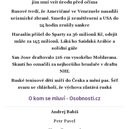
jim umí vzít úrodu před očima
Rusové tvrdí, že Američané ve Venezuele nasadili
seismické zbraně. Smetlo ji zemětřesení a USA do
24 hodin zrušily sankce
Haraslín přišel do Sparty za 36 milionů Kč, odejít
může za 145 milionů. Láká ho Saúdská Arábie a
solidní gáže
San Jose draftovalo 216 cm vysokého Moldavana.
Skauti ho označili za nejhoršího bruslaře v draftu
NHL
Ruské tenisové děti míří do Česka a mění pas. Šéf
svazu se chlácholí, že výchova zůstává ruská
O kom se mluví - Osobnosti.cz
Andrej Babiš
Petr Pavel