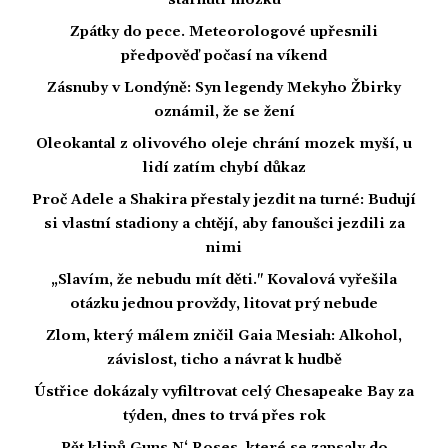
stárnutí mozku
Zpátky do pece. Meteorologové upřesnili
předpověď počasí na víkend
Zásnuby v Londýně: Syn legendy Mekyho Žbirky
oznámil, že se žení
Oleokantal z olivového oleje chrání mozek myší, u
lidí zatím chybí důkaz
Proč Adele a Shakira přestaly jezdit na turné: Budují
si vlastní stadiony a chtějí, aby fanoušci jezdili za
nimi
„Slavím, že nebudu mít děti." Kovalová vyřešila
otázku jednou provždy, litovat prý nebude
Zlom, který málem zničil Gaia Mesiah: Alkohol,
závislost, ticho a návrat k hudbě
Ústřice dokázaly vyfiltrovat celý Chesapeake Bay za
týden, dnes to trvá přes rok