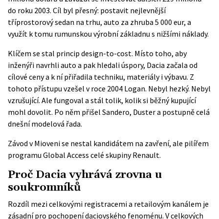
do roku 2003. Cíl byl přesný: postavit nejlevnější
tříprostorový sedan na trhu, auto za zhruba 5 000 eur, a
využít k tomu rumunskou výrobní základnu s nižšími náklady.
Klíčem se stal princip design-to-cost. Místo toho, aby
inženýři navrhli auto a pak hledali úspory, Dacia začala od
cílové ceny a k ní přiřadila techniku, materiály i výbavu. Z
tohoto přístupu vzešel v roce 2004 Logan. Nebyl hezký. Nebyl
vzrušující. Ale fungoval a stál tolik, kolik si běžný kupující
mohl dovolit. Po něm přišel Sandero, Duster a postupně celá
dnešní modelová řada.
Závod v Mioveni se nestal kandidátem na zavření, ale pilířem
programu Global Access celé skupiny Renault.
Proč Dacia vyhrává zrovna u
soukromníků
Rozdíl mezi celkovými registracemi a retailovým kanálem je
zásadní pro pochopení daciovského fenoménu. V celkových