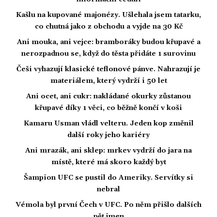
Kašlu na kupované majonézy. Ušlehala jsem tatarku,
co chutná jako z obchodu a vyjde na 30 Kč
Ani mouka, ani vejce: bramboráky budou křupavé a
nerozpadnou se, když do těsta přidáte 1 surovinu
Češi vyhazují klasické teflonové pánve. Nahrazují je
materiálem, který vydrží i 50 let
Ani ocet, ani cukr: nakládané okurky zůstanou
křupavé díky 1 věci, co běžně končí v koši
Kamaru Usman vládl velteru. Jeden kop změnil
další roky jeho kariéry
Ani mrazák, ani sklep: mrkev vydrží do jara na
místě, které má skoro každý byt
Šampion UFC se pustil do Ameriky. Servítky si
nebral
Vémola byl první Čech v UFC. Po něm přišlo dalších
pět jmen