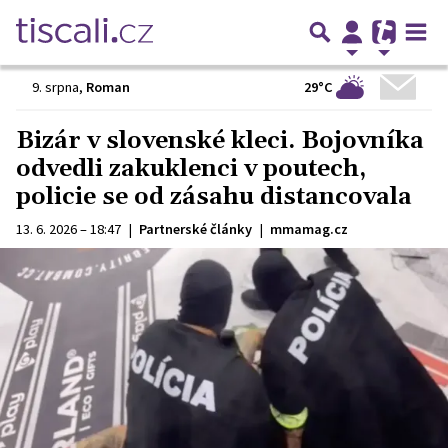
29°C
9. srpna
,
Roman
Bizár v slovenské kleci. Bojovníka
odvedli zakuklenci v poutech,
policie se od zásahu distancovala
13. 6. 2026 – 18:47
|
Partnerské články
|
mmamag.cz