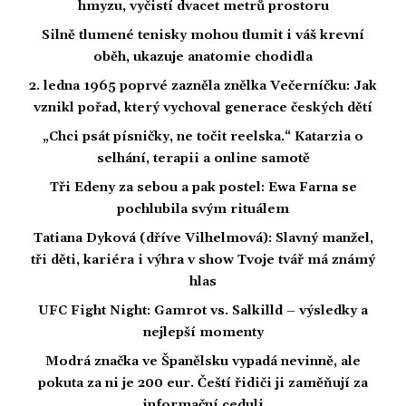
hmyzu, vyčistí dvacet metrů prostoru
Silně tlumené tenisky mohou tlumit i váš krevní
oběh, ukazuje anatomie chodidla
2. ledna 1965 poprvé zazněla znělka Večerníčku: Jak
vznikl pořad, který vychoval generace českých dětí
„Chci psát písničky, ne točit reelska.“ Katarzia o
selhání, terapii a online samotě
Tři Edeny za sebou a pak postel: Ewa Farna se
pochlubila svým rituálem
Tatiana Dyková (dříve Vilhelmová): Slavný manžel,
tři děti, kariéra i výhra v show Tvoje tvář má známý
hlas
UFC Fight Night: Gamrot vs. Salkilld – výsledky a
nejlepší momenty
Modrá značka ve Španělsku vypadá nevinně, ale
pokuta za ni je 200 eur. Čeští řidiči ji zaměňují za
informační ceduli