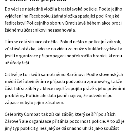
Do věci se následně vložila bratislavská policie. Podle jejího
vyjádření
na Facebooku
žádná složka spadající pod Krajské
ředitelství Policejního sboru v Bratislavě během akce proti
žádnému účastníkovi nezasahovala.
Tím se celá situace otočila. Pokud nešlo o policejní zákrok,
zůstává otázka, kdo se na videu za muže v kuklách vydával a
jestli organizace při propagaci nepřekročila hranici, kterou
už úřady řeší.
Citlivé je to i kvůli samotnému Barónovi. Podle slovenských
médií čelí obviněním v případu podvodu a zpronevěry, takže
část lidí si záběry z klece nejdřív spojila právě s jeho právními
problémy. Policie ale dala jasně najevo, že odvedení po
zápase nebylo jejím zásahem.
Celebrity Combat tak získal záběr, který se šíří po sítích.
Zároveň ale organizace přitáhla pozornost policie. A to už je
jiný typ publicity, než jaký se dá snadno uhrát jako součást