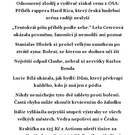
Odsouzený zloděj a vyděrač získal cenu z OSA:
Příběh rappera Hard Rica, který česká hudební
scéna raději neslyší
„Tentokrát píšu příběh podle sebe." Lela Ceterová
ukázala proměnu, fanoušci ji nemohli ani poznat
Stanislav Hložek si prošel velkým smutkem po
ztrátě syna: Bolest, se kterou se dodnes učí žít
Největší odpad Clashe, nebral si servítky Karlos
Benda
Lucie Bílá ukázala, jak bydlí: Dům, který překvapí
každého, kdo ji zná jen z pódia
Nikdy nemíchejte tyto dvě tablety proti bolesti.
Častá chyba může skončit krvácením do žaludku
Itálie vyhlásila nejvyšší stupeň výstrahy ve všech
velkých městech. Vedra nepoleví ani v Česku
Krabička za 125 Kč z Actionu ušetří tisíce za