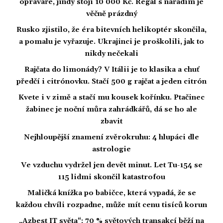
opraváře, jindy stojí 10 000 Kč. Regál s nářadím je
věčně prázdný
Rusko zjistilo, že éra bitevních helikoptér skončila,
a pomalu je vyřazuje. Ukrajinci je proškolili, jak to
nikdy nečekali
Rajčata do limonády? V Itálii je to klasika a chuť
předčí i citrónovku. Stačí 500 g rajčat a jeden citrón
Kvete i v zimě a stačí mu kousek kořínku. Ptačinec
žabinec je noční můra zahrádkářů, dá se ho ale
zbavit
Nejhloupější znamení zvěrokruhu: 4 hlupáci dle
astrologie
Ve vzduchu vydržel jen devět minut. Let Tu-154 se
115 lidmi skončil katastrofou
Maličká knížka po babičce, která vypadá, že se
každou chvíli rozpadne, může mít cenu tisíců korun
„Azbest IT světa“: 70 % světových transakcí běží na