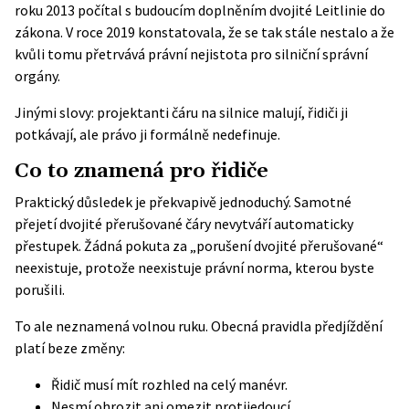
roku 2013 počítal s budoucím doplněním dvojité Leitlinie do
zákona. V roce 2019 konstatovala, že se tak stále nestalo a že
kvůli tomu přetrvává právní nejistota pro silniční správní
orgány.
Jinými slovy: projektanti čáru na silnice malují, řidiči ji
potkávají, ale právo ji formálně nedefinuje.
Co to znamená pro řidiče
Praktický důsledek je překvapivě jednoduchý. Samotné
přejetí dvojité přerušované čáry nevytváří automaticky
přestupek. Žádná pokuta za „porušení dvojité přerušované“
neexistuje, protože neexistuje právní norma, kterou byste
porušili.
To ale neznamená volnou ruku. Obecná pravidla předjíždění
platí beze změny:
Řidič musí mít rozhled na celý manévr.
Nesmí ohrozit ani omezit protijedoucí.