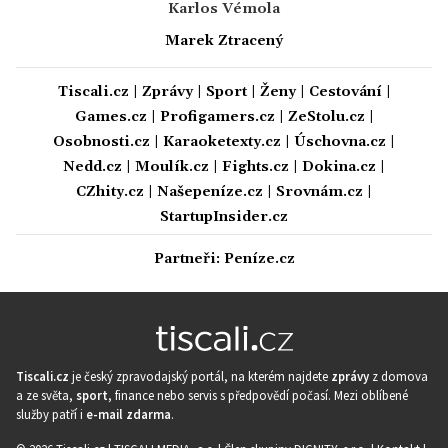
Karlos Vémola
Marek Ztracený
Tiscali.cz
|
Zprávy
|
Sport
|
Ženy
|
Cestování
|
Games.cz
|
Profigamers.cz
|
ZeStolu.cz
|
Osobnosti.cz
|
Karaoketexty.cz
|
Úschovna.cz
|
Nedd.cz
|
Moulík.cz
|
Fights.cz
|
Dokina.cz
|
CZhity.cz
|
Našepeníze.cz
|
Srovnám.cz
|
StartupInsider.cz
Partneři:
Peníze.cz
Tiscali.cz
je český zpravodajský portál, na kterém najdete
zprávy
z domova
a ze světa,
sport
, finance nebo servis s předpovědí počasí. Mezi oblíbené
služby patří i
e-mail zdarma
.