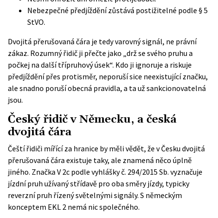
Nebezpečné předjíždění zůstává postižitelné podle § 5
StVO.
Dvojitá přerušovaná čára je tedy varovný signál, ne právní
zákaz. Rozumný řidič ji přečte jako „drž se svého pruhu a
počkej na další třípruhový úsek“. Kdo ji ignoruje a riskuje
předjíždění přes protisměr, neporuší sice neexistující značku,
ale snadno poruší obecná pravidla, a ta už sankcionovatelná
jsou.
Český řidič v Německu, a česká
dvojitá čára
Čeští řidiči mířící za hranice by měli vědět, že v Česku dvojitá
přerušovaná čára existuje taky, ale znamená něco úplně
jiného. Značka V 2c podle
vyhlášky č. 294/2015 Sb.
vyznačuje
jízdní pruh užívaný střídavě pro oba směry jízdy, typicky
reverzní pruh řízený světelnými signály. S německým
konceptem EKL 2 nemá nic společného.