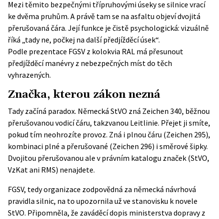
Mezi těmito bezpečnými třípruhovými úseky se silnice vrací
ke dvěma pruhům. A právě tam se na asfaltu objeví dvojitá
přerušovaná čára. Její funkce je čistě psychologická: vizuálně
říká „tady ne, počkej na další předjížděcí úsek“.
Podle
prezentace FGSV z kolokvia RAL
má přesunout
předjížděcí manévry z nebezpečných míst do těch
vyhrazených.
Značka, kterou zákon nezná
Tady začíná paradox. Německá
StVO
zná Zeichen 340, běžnou
přerušovanou vodicí čáru, takzvanou Leitlinie. Přejet ji smíte,
pokud tím neohrozíte provoz. Zná i plnou čáru (Zeichen 295),
kombinaci plné a přerušované (Zeichen 296) i směrové šipky.
Dvojitou přerušovanou ale v právním katalogu značek (StVO,
VzKat ani RMS) nenajdete.
FGSV, tedy organizace zodpovědná za německá návrhová
pravidla silnic, na to upozornila už ve stanovisku k novele
StVO. Připomněla, že zaváděcí dopis ministerstva dopravy z