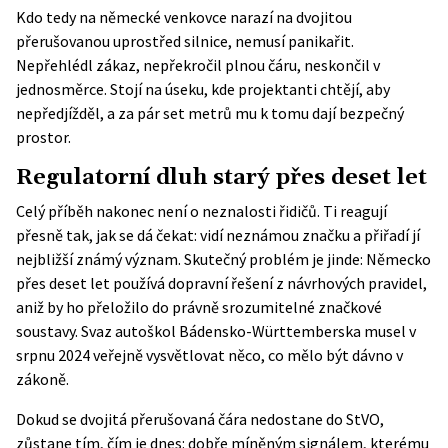
Kdo tedy na německé venkovce narazí na dvojitou
přerušovanou uprostřed silnice, nemusí panikařit.
Nepřehlédl zákaz, nepřekročil plnou čáru, neskončil v
jednosměrce. Stojí na úseku, kde projektanti chtějí, aby
nepředjížděl, a za pár set metrů mu k tomu dají bezpečný
prostor.
Regulatorní dluh starý přes deset let
Celý příběh nakonec není o neznalosti řidičů. Ti reagují
přesně tak, jak se dá čekat: vidí neznámou značku a přiřadí jí
nejbližší známý význam. Skutečný problém je jinde: Německo
přes deset let používá dopravní řešení z návrhových pravidel,
aniž by ho přeložilo do právně srozumitelné značkové
soustavy. Svaz autoškol Bádensko-Württemberska musel v
srpnu 2024 veřejně vysvětlovat něco, co mělo být dávno v
zákoně.
Dokud se dvojitá přerušovaná čára nedostane do StVO,
zůstane tím, čím je dnes: dobře míněným signálem, kterému