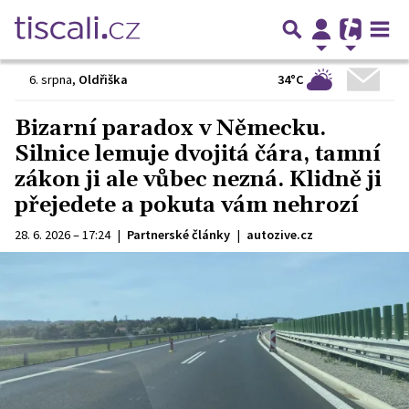
34°C
6. srpna
,
Oldřiška
Bizarní paradox v Německu.
Silnice lemuje dvojitá čára, tamní
zákon ji ale vůbec nezná. Klidně ji
přejedete a pokuta vám nehrozí
28. 6. 2026 – 17:24
|
Partnerské články
|
autozive.cz