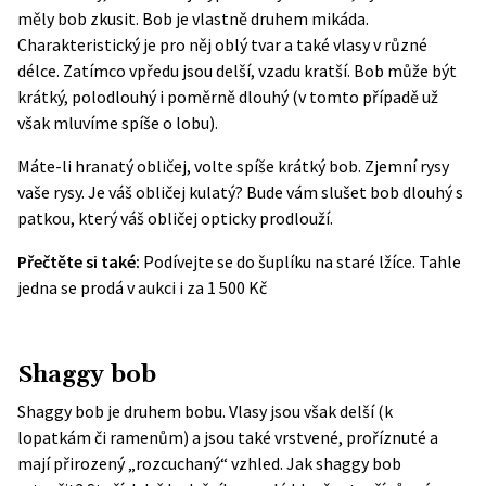
měly bob zkusit. Bob je vlastně druhem mikáda.
Charakteristický je pro něj oblý tvar a také vlasy v různé
délce. Zatímco vpředu jsou delší, vzadu kratší. Bob může být
krátký, polodlouhý i poměrně dlouhý (v tomto případě už
však mluvíme spíše o lobu).
Máte-li hranatý obličej, volte spíše krátký bob. Zjemní rysy
vaše rysy. Je váš obličej kulatý? Bude vám slušet bob dlouhý s
patkou, který váš obličej opticky prodlouží.
Přečtěte si také:
Podívejte se do šuplíku na staré lžíce. Tahle
jedna se prodá v aukci i za 1 500 Kč
Shaggy bob
Shaggy bob je druhem bobu. Vlasy jsou však delší (k
lopatkám či ramenům) a jsou také vrstvené, proříznuté a
mají přirozený „rozcuchaný“ vzhled. Jak shaggy bob