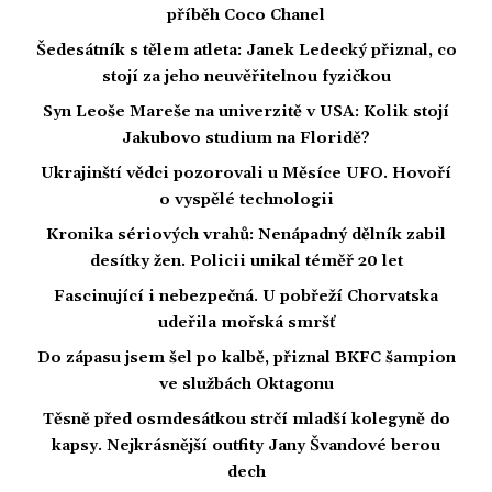
příběh Coco Chanel
Šedesátník s tělem atleta: Janek Ledecký přiznal, co
stojí za jeho neuvěřitelnou fyzičkou
Syn Leoše Mareše na univerzitě v USA: Kolik stojí
Jakubovo studium na Floridě?
Ukrajinští vědci pozorovali u Měsíce UFO. Hovoří
o vyspělé technologii
Kronika sériových vrahů: Nenápadný dělník zabil
desítky žen. Policii unikal téměř 20 let
Fascinující i nebezpečná. U pobřeží Chorvatska
udeřila mořská smršť
Do zápasu jsem šel po kalbě, přiznal BKFC šampion
ve službách Oktagonu
Těsně před osmdesátkou strčí mladší kolegyně do
kapsy. Nejkrásnější outfity Jany Švandové berou
dech