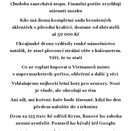
Chudoba zanechává stopu. Finanční potíže zrychlují
stárnutí mozku
Kdo má doma kompletní sadu broušených
skleniček v původní krabici, dostane od sběratelů
až 50 000 Kč
Ukrajinské drony vyděsily ruské námořnictvo
natolik, že staví plovoucí strážní věže s kulometem.
Věří, že to stačí
Co se vyplatí kupovat u Vietnamců místo
v supermarketech: pečivo, oblečení a další 3 věci
Vyhlašujeme nejhorší letní boty pro seniory. Nosí
je všude, ale ohrožují se tím
Ani sůl, ani koření: kuře bude šťavnaté, když ho den
předem naložíte do 1 tekutiny
Dron za 125 tisíc Kč odřízl Krym, Rusové ho zaboha
neumí sestřelit. Postavil ho bývalý šéf Googlu