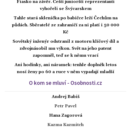
Fiasko na závěr. Čeští juniorští reprezentanti
vyhořeli se Švýcarskem
Tahle stará sklenička po babičce leží Čechům na
půdách. Sběratelé ze zahraničí za ni platí i 50 000
Kč
Sovětský inženýr odstranil z motoru klíčový díl a
zdvojnásobil mu výkon. Svět na jeho patent
zapomněl, teď se k němu vrací
Ani hodinky, ani náramek: tenhle doplněk letos
nosí ženy po 60 a ruce v něm vypadají mladší
O kom se mluví - Osobnosti.cz
Andrej Babiš
Petr Pavel
Hana Zagorová
Kazma Kazmitch