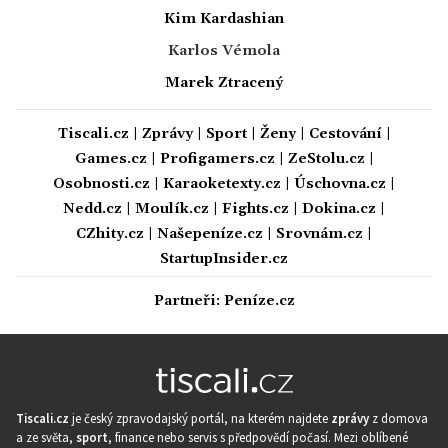
Kim Kardashian
Karlos Vémola
Marek Ztracený
Tiscali.cz
|
Zprávy
|
Sport
|
Ženy
|
Cestování
|
Games.cz
|
Profigamers.cz
|
ZeStolu.cz
|
Osobnosti.cz
|
Karaoketexty.cz
|
Úschovna.cz
|
Nedd.cz
|
Moulík.cz
|
Fights.cz
|
Dokina.cz
|
CZhity.cz
|
Našepeníze.cz
|
Srovnám.cz
|
StartupInsider.cz
Partneři:
Peníze.cz
Tiscali.cz
je český zpravodajský portál, na kterém najdete
zprávy
z domova
a ze světa,
sport
, finance nebo servis s předpovědí počasí. Mezi oblíbené