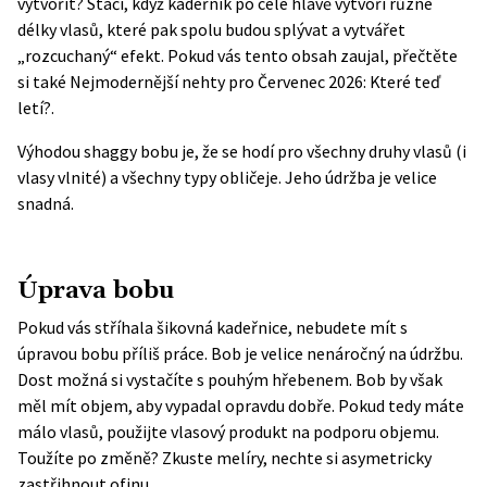
vytvořit? Stačí, když kadeřník po celé hlavě vytvoří různé
délky vlasů, které pak spolu budou splývat a vytvářet
„rozcuchaný“ efekt.
Pokud vás tento obsah zaujal, přečtěte
si také
Nejmodernější nehty pro Červenec 2026: Které teď
letí?
.
Výhodou shaggy bobu je, že se hodí pro všechny druhy vlasů (i
vlasy vlnité) a všechny typy obličeje. Jeho údržba je velice
snadná.
Úprava bobu
Pokud vás stříhala šikovná kadeřnice, nebudete mít s
úpravou bobu příliš práce. Bob je velice nenáročný na údržbu.
Dost možná si vystačíte s pouhým hřebenem. Bob by však
měl mít objem, aby vypadal opravdu dobře. Pokud tedy máte
málo vlasů, použijte vlasový produkt na podporu objemu.
Toužíte po změně? Zkuste melíry, nechte si asymetricky
zastřihnout ofinu.