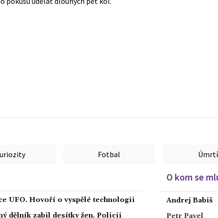
ho pokusu udělat dlouhých pět kol.
uriozity
Fotbal
Úmrtí
O kom se mlu
íce UFO. Hovoří o vyspělé technologii
Andrej Babiš
 dělník zabil desítky žen. Policii
Petr Pavel