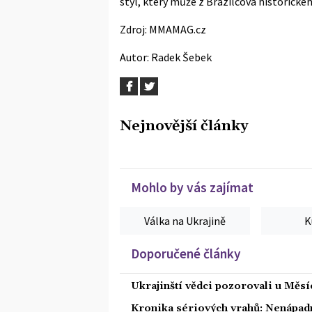
styl, který může z Brazilcova historické
Zdroj:
MMAMAG.cz
Autor:
Radek Šebek
Nejnovější články
Mohlo by vás zajímat
Válka na Ukrajině
K
Doporučené články
Ukrajinští vědci pozorovali u Měs
Kronika sériových vrahů: Nenápadný