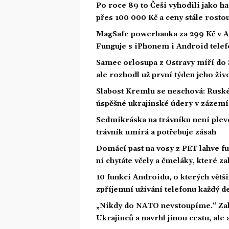
Po roce 89 to Češi vyhodili jako ha
přes 100 000 Kč a ceny stále rosto
MagSafe powerbanka za 299 Kč v Act
Funguje s iPhonem i Android tele
Samec orlosupa z Ostravy míří do Š
ale rozhodl už první týden jeho živ
Slabost Kremlu se neschová: Ruské 
úspěšné ukrajinské údery v zázemí
Sedmikráska na trávníku není pleve
trávník umírá a potřebuje zásah
Domácí past na vosy z PET lahve fu
ní chytáte včely a čmeláky, které z
10 funkcí Androidu, o kterých větši
zpříjemní užívání telefonu každý d
„Nikdy do NATO nevstoupíme.“ Zalu
Ukrajinců a navrhl jinou cestu, ale