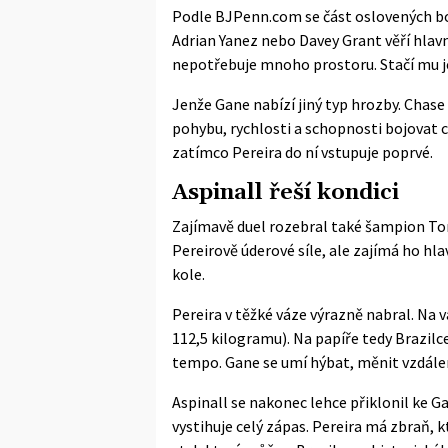
Podle
BJPenn.com
se část oslovených bo
Adrian Yanez nebo Davey Grant věří hlavně 
nepotřebuje mnoho prostoru. Stačí mu j
Jenže Gane nabízí jiný typ hrozby. Chas
pohybu, rychlosti a schopnosti bojovat ch
zatímco Pereira do ní vstupuje poprvé.
Aspinall řeší kondici
Zajímavě duel rozebral také šampion To
Pereirově úderové síle, ale zajímá ho hl
kole.
Pereira v těžké váze výrazně nabral. Na v
112,5 kilogramu). Na papíře tedy Brazil
tempo. Gane se umí hýbat, měnit vzdále
Aspinall se nakonec lehce přiklonil ke Ga
vystihuje celý zápas. Pereira má zbraň,