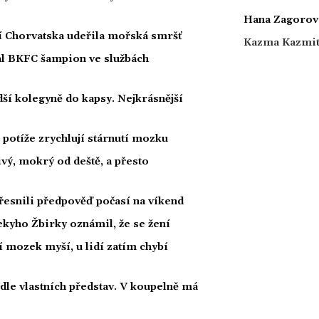
Hana Zagorov
ží Chorvatska udeřila mořská smršť
Kazma Kazmi
nal BKFC šampion ve službách
ší kolegyně do kapsy. Nejkrásnější
potíže zrychlují stárnutí mozku
ivý, mokrý od deště, a přesto
esnili předpověď počasí na víkend
kyho Žbirky oznámil, že se žení
í mozek myší, u lidí zatím chybí
dle vlastních představ. V koupelně má