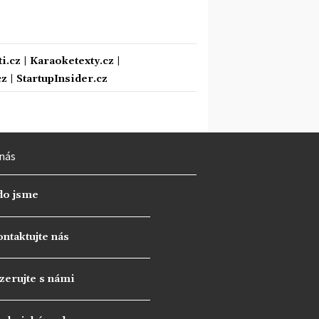
i.cz
|
Karaoketexty.cz
|
cz
|
StartupInsider.cz
nás
do jsme
ntaktujte nás
zerujte s námi