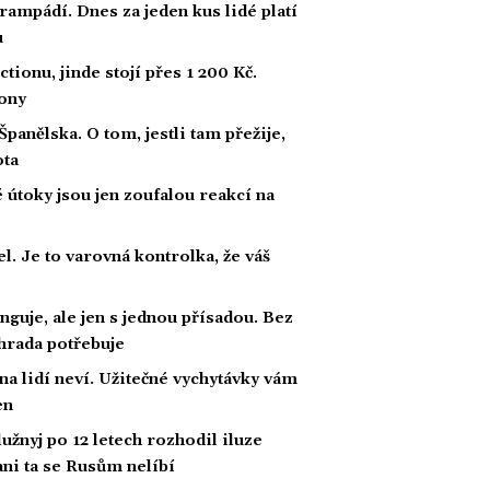
rampádí. Dnes za jeden kus lidé platí
u
ionu, jinde stojí přes 1 200 Kč.
fony
panělska. O tom, jestli tam přežije,
ota
útoky jsou jen zoufalou reakcí na
l. Je to varovná kontrolka, že váš
nguje, ale jen s jednou přísadou. Bez
ahrada potřebuje
na lidí neví. Užitečné vychytávky vám
en
žnyj po 12 letech rozhodil iluze
 ani ta se Rusům nelíbí