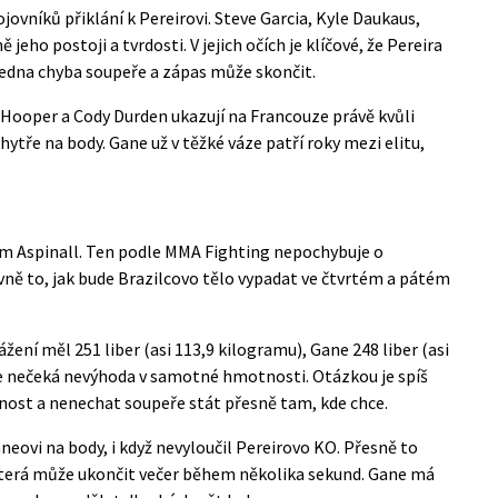
jovníků přiklání k Pereirovi. Steve Garcia, Kyle Daukaus,
jeho postoji a tvrdosti. V jejich očích je klíčové, že Pereira
edna chyba soupeře a zápas může skončit.
e Hooper a Cody Durden ukazují na Francouze právě kvůli
ytře na body. Gane už v těžké váze patří roky mezi elitu,
m Aspinall. Ten podle
MMA Fighting
nepochybuje o
avně to, jak bude Brazilcovo tělo vypadat ve čtvrtém a pátém
ážení měl 251 liber (asi 113,9 kilogramu), Gane 248 liber (asi
ce nečeká nevýhoda v samotné hmotnosti. Otázkou je spíš
nost a nenechat soupeře stát přesně tam, kde chce.
neovi na body, i když nevyloučil Pereirovo KO. Přesně to
 která může ukončit večer během několika sekund. Gane má