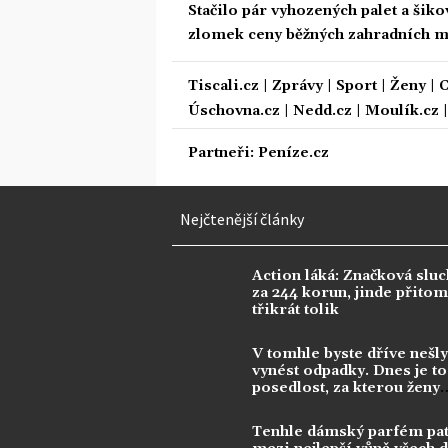
Stačilo pár vyhozených palet a šiko
zlomek ceny běžných zahradních 
Tiscali.cz
|
Zprávy
|
Sport
|
Ženy
|
C
Úschovna.cz
|
Nedd.cz
|
Moulík.cz
Partneři:
Peníze.cz
Nejčtenější články
Action láká: Značková sluc
za 244 korun, jinde přitom 
třikrát tolik
V tomhle byste dříve nešly
vynést odpadky. Dnes je to
posedlost, za kterou ženy
utrácejí tisíce
Tenhle dámský parfém pat