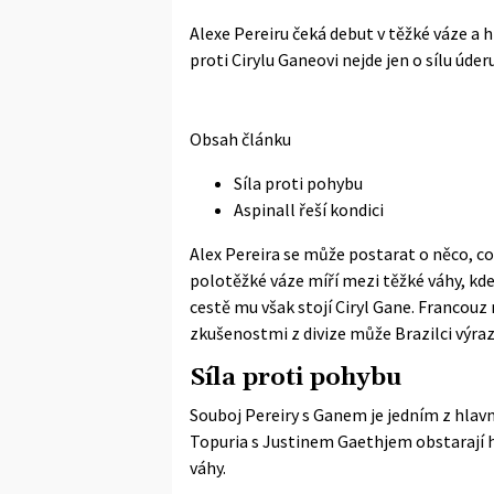
Alexe Pereiru čeká debut v těžké váze a 
proti Cirylu Ganeovi nejde jen o sílu úderu
Obsah článku
Síla proti pohybu
Aspinall řeší kondici
Alex Pereira se může postarat o něco, co 
polotěžké váze míří mezi těžké váhy, kde
cestě mu však stojí Ciryl Gane. Francouz
zkušenostmi z divize může Brazilci výraz
Síla proti pohybu
Souboj Pereiry s Ganem je jedním z hlav
Topuria s Justinem Gaethjem obstarají hl
váhy.