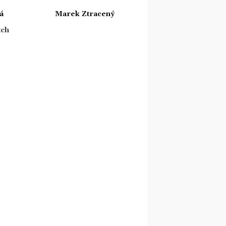
á
Marek Ztracený
tch