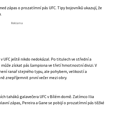
hned zápas o prozatímní pás UFC. Tipy bojovníků ukazují, že
.
v UFC ještě nikdo nedokázal. Po titulech ve střední a
 může získat pás šampiona ve třetí hmotnostní divizi. V
 není ranař stejného typu, ale pohybem, velikostí a
ně znepříjemnit první večer mezi obry.
ních taháků galavečera UFC v Bílém domě. Zatímco Ilia
avní zápas, Pereira a Gane se pobijí o prozatímní pás těžké