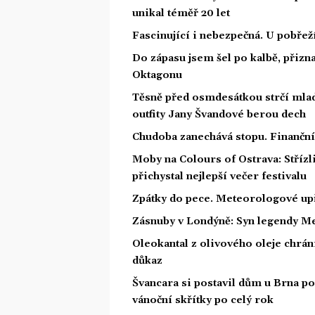
unikal téměř 20 let
Fascinující i nebezpečná. U pobře
Do zápasu jsem šel po kalbě, přiz
Oktagonu
Těsně před osmdesátkou strčí mlad
outfity Jany Švandové berou dech
Chudoba zanechává stopu. Finanční 
Moby na Colours of Ostrava: Střízl
přichystal nejlepší večer festivalu
Zpátky do pece. Meteorologové upř
Zásnuby v Londýně: Syn legendy Me
Oleokantal z olivového oleje chrán
důkaz
Švancara si postavil dům u Brna po
vánoční skřítky po celý rok