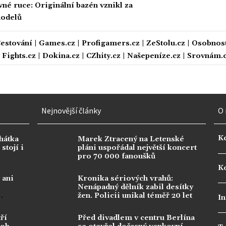
vné ruce: Originální bazén vznikl za
modelů
estování
|
Games.cz
|
Profigamers.cz
|
ZeStolu.cz
|
Osobnost
|
Fights.cz
|
Dokina.cz
|
CZhity.cz
|
Našepeníze.cz
|
Srovnám.
Nejnovější články
O 
K
hátka
Marek Ztracený na Letenské
stojí i
pláni uspořádal největší koncert
pro 70 000 fanoušků
Ko
 ani
Kronika sériových vrahů:
Nenápadný dělník zabil desítky
žen. Policii unikal téměř 20 let
In
ří
Před divadlem v centru Berlína