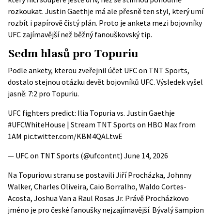
rozkoukat. Justin Gaethje má ale přesně ten styl, který umí
rozbít i papírově čistý plán. Proto je anketa mezi bojovníky
UFC zajímavější než běžný fanouškovský tip.
Sedm hlasů pro Topuriu
Podle ankety, kterou zveřejnil účet
UFC on TNT Sports
,
dostalo stejnou otázku devět bojovníků UFC. Výsledek vyšel
jasně: 7:2 pro Topuriu.
UFC fighters predict: Ilia Topuria vs. Justin Gaethje
#UFCWhiteHouse
| Stream TNT Sports on HBO Max from
1AM
pic.twitter.com/KBM4QALtwE
— UFC on TNT Sports (@ufcontnt)
June 14, 2026
Na Topuriovu stranu se postavili Jiří Procházka, Johnny
Walker, Charles Oliveira, Caio Borralho, Waldo Cortes-
Acosta, Joshua Van a Raul Rosas Jr. Právě Procházkovo
jméno je pro české fanoušky nejzajímavější. Bývalý šampion