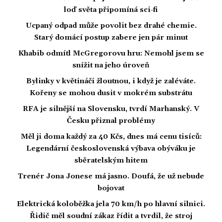
loď světa připomíná sci-fi
Ucpaný odpad může povolit bez drahé chemie.
Starý domácí postup zabere jen pár minut
Khabib odmítl McGregorovu hru: Nemohl jsem se
snížit na jeho úroveň
Bylinky v květináči žloutnou, i když je zaléváte.
Kořeny se mohou dusit v mokrém substrátu
RFA je silnější na Slovensku, tvrdí Marhanský. V
Česku přiznal problémy
Měl ji doma každý za 40 Kčs, dnes má cenu tisíců:
Legendární československá výbava obýváku je
sběratelským hitem
Trenér Jona Jonese má jasno. Doufá, že už nebude
bojovat
Elektrická koloběžka jela 70 km/h po hlavní silnici.
Řidič měl soudní zákaz řídit a tvrdil, že stroj