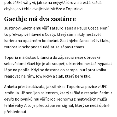
polotěžké váhy ví, jak se na nejvyšší úrovni trestá každá
chyba, a v téhle dvojici vidí vítěze v Topuriovi.
Gaethje má dva zastánce
Justinovi Gaethjemu věří Tatsuro Taira a Paulo Costa. Není
to překvapivé hlavně u Costy, který sám nikdy nestavěl
kariéru na opatrném bodování. Gaethjeho šance leží v tlaku,
tvrdosti a schopnosti udělat ze zápasu chaos.
Topuria má čistou bilanci a do zápasu si nese obrovské
sebevědomí. Gaethje je ale soupeř, u kterého nestačí vypadat
lépe na papíře. Když se dostane do tempa, nutí protivníka
reagovat na rány, low kicky a tlak, který bere klid.
Anketa přesto ukázala, jak silně se Topuriova pozice v UFC
změnila. Už není jen talentem, který si říká o respekt. Sedm z
devíti bojovníků mu věří proti jednomu z nejtvrdších mužů
lehké váhy. A to je před zápasem signál, který se nedá úplně
přehlédnout.