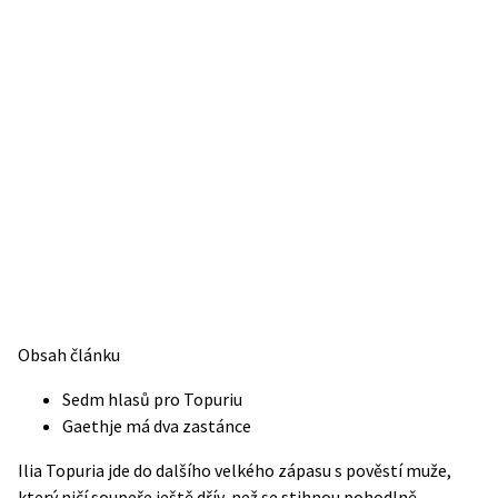
Obsah článku
Sedm hlasů pro Topuriu
Gaethje má dva zastánce
Ilia Topuria jde do dalšího velkého zápasu s pověstí muže,
který ničí soupeře ještě dřív, než se stihnou pohodlně