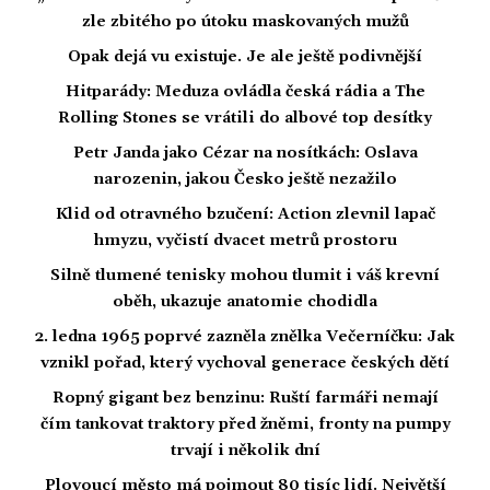
zle zbitého po útoku maskovaných mužů
Opak dejá vu existuje. Je ale ještě podivnější
Hitparády: Meduza ovládla česká rádia a The
Rolling Stones se vrátili do albové top desítky
Petr Janda jako Cézar na nosítkách: Oslava
narozenin, jakou Česko ještě nezažilo
Klid od otravného bzučení: Action zlevnil lapač
hmyzu, vyčistí dvacet metrů prostoru
Silně tlumené tenisky mohou tlumit i váš krevní
oběh, ukazuje anatomie chodidla
2. ledna 1965 poprvé zazněla znělka Večerníčku: Jak
vznikl pořad, který vychoval generace českých dětí
Ropný gigant bez benzinu: Ruští farmáři nemají
čím tankovat traktory před žněmi, fronty na pumpy
trvají i několik dní
Plovoucí město má pojmout 80 tisíc lidí. Největší