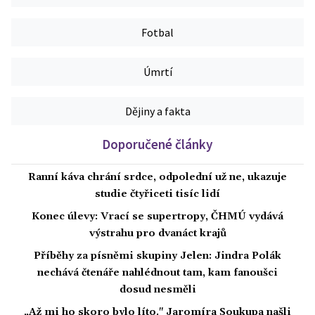
Fotbal
Úmrtí
Dějiny a fakta
Doporučené články
Ranní káva chrání srdce, odpolední už ne, ukazuje
studie čtyřiceti tisíc lidí
Konec úlevy: Vrací se supertropy, ČHMÚ vydává
výstrahu pro dvanáct krajů
Příběhy za písněmi skupiny Jelen: Jindra Polák
nechává čtenáře nahlédnout tam, kam fanoušci
dosud nesměli
„Až mi ho skoro bylo líto." Jaromíra Soukupa našli