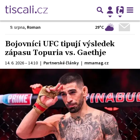
29°C
9. srpna
,
Roman
Bojovníci UFC tipují výsledek
zápasu Topuria vs. Gaethje
14. 6. 2026 – 14:10
|
Partnerské články
|
mmamag.cz