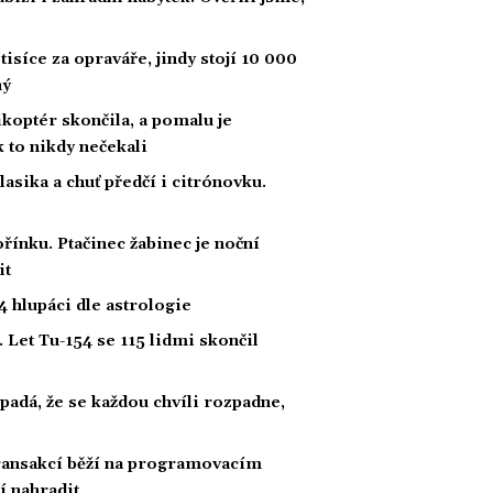
tisíce za opraváře, jindy stojí 10 000
ný
likoptér skončila, a pomalu je
ak to nikdy nečekali
klasika a chuť předčí i citrónovku.
řínku. Ptačinec žabinec je noční
it
 hlupáci dle astrologie
 Let Tu-154 se 115 lidmi skončil
padá, že se každou chvíli rozpadne,
 transakcí běží na programovacím
í nahradit