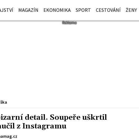
JSTVÍ
MAGAZÍN
EKONOMIKA
SPORT
CESTOVÁNÍ
ŽENY
iška
zarní detail. Soupeře uškrtil
aučil z Instagramu
amag.cz