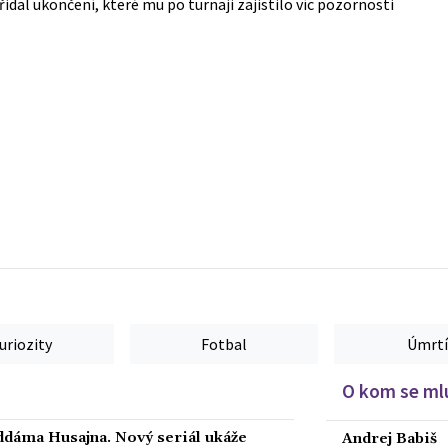
řidal ukončení, které mu po turnaji zajistilo víc pozornosti
uriozity
Fotbal
Úmrtí
O kom se mlu
ddáma Husajna. Nový seriál ukáže
Andrej Babiš