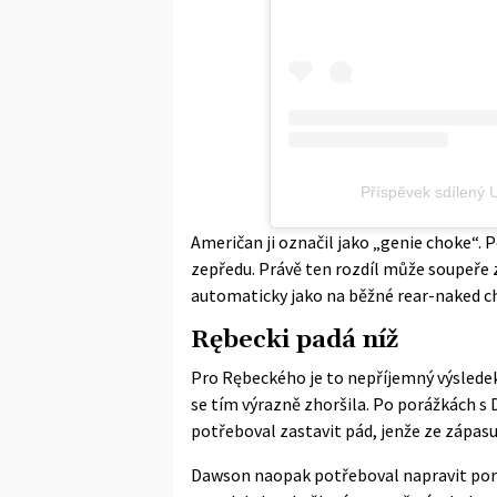
Příspěvek sdílený
Američan ji označil jako „genie choke“. P
zepředu. Právě ten rozdíl může soupeře 
automaticky jako na běžné rear-naked c
Rębecki padá níž
Pro Rębeckého je to nepříjemný výsledek.
se tím výrazně zhoršila. Po porážkách 
potřeboval zastavit pád, jenže ze zápas
Dawson naopak potřeboval napravit por