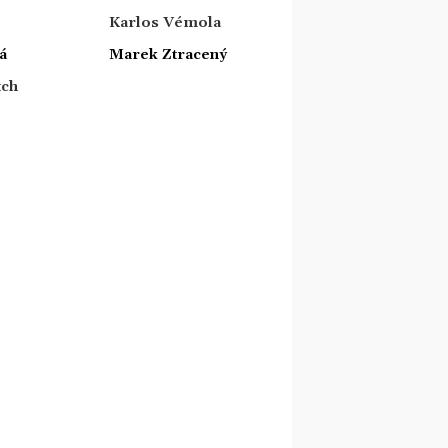
Karlos Vémola
á
Marek Ztracený
tch