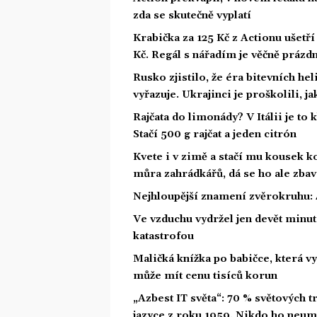
zda se skutečně vyplatí
Krabička za 125 Kč z Actionu ušetří 
Kč. Regál s nářadím je věčně prázd
Rusko zjistilo, že éra bitevních he
vyřazuje. Ukrajinci je proškolili, j
Rajčata do limonády? V Itálii je to 
Stačí 500 g rajčat a jeden citrón
Kvete i v zimě a stačí mu kousek ko
můra zahrádkářů, dá se ho ale zbav
Nejhloupější znamení zvěrokruhu: 4
Ve vzduchu vydržel jen devět minut.
katastrofou
Maličká knížka po babičce, která vy
může mít cenu tisíců korun
„Azbest IT světa“: 70 % světových
jazyce z roku 1959. Nikdo ho neum