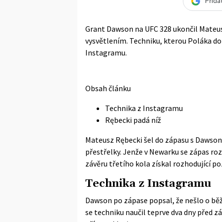
Přida
Grant Dawson na UFC 328 ukončil Mateus
vysvětlením. Techniku, kterou Poláka don
Instagramu.
Obsah článku
Technika z Instagramu
Rębecki padá níž
Mateusz Rębecki šel do zápasu s Dawson
přestřelky. Jenže v Newarku se zápas ro
závěru třetího kola získal rozhodující p
Technika z Instagramu
Dawson po zápase popsal, že nešlo o běžn
se techniku naučil teprve dva dny před zá