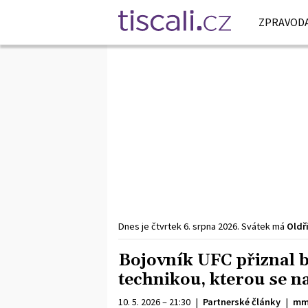
ZPRAVODA
Dnes je
čtvrtek
6. srpna
2026
.
Svátek má
Oldř
Bojovník UFC přiznal bi
technikou, kterou se n
10. 5. 2026 – 21:30
|
Partnerské články
|
mm