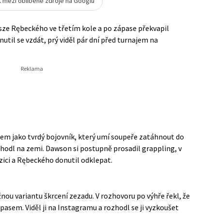
t mezi oblíbené zdroje na Googlu
ze Rębeckého ve třetím kole a po zápase překvapil
util se vzdát, prý viděl pár dní před turnajem na
em jako tvrdý bojovník, který umí soupeře zatáhnout do
zhodl na zemi. Dawson si postupně prosadil grappling, v
ozici a Rębeckého donutil odklepat.
ou variantu škrcení zezadu. V rozhovoru po výhře řekl, že
pasem. Viděl ji na Instagramu a rozhodl se ji vyzkoušet