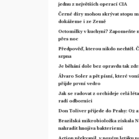
jednu z největších operací CIA
Černé díry mohou skrývat stopu mi
dokážeme i ze Země
Octomilky v kuchyni? Zapomeňte na
přes noc
Předpověď, kterou nikdo nechtěl. 
srpna
Je běhání dole bez opravdu tak zdra
Álvaro Soler a pět písní, které von
přijde první vedro
Jak se radovat z orchideje celá lét
radí odborníci
Don Toliver přijede do Prahy: O2 ar
Brazilská mikrobioložka získala N
nahradit hnojiva bakteriemi
Action překvapil, v novém letáku na