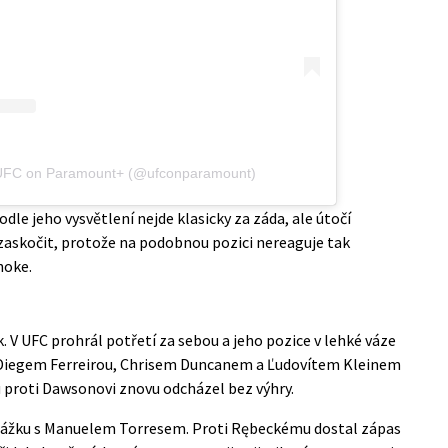
 UFC on Paramount+ (@ufconparamount)
odle jeho vysvětlení nejde klasicky za záda, ale útočí
zaskočit, protože na podobnou pozici nereaguje tak
hoke.
 V UFC prohrál potřetí za sebou a jeho pozice v lehké váze
s Diegem Ferreirou, Chrisem Duncanem a Ľudovítem Kleinem
u proti Dawsonovi znovu odcházel bez výhry.
ážku s Manuelem Torresem. Proti Rębeckému dostal zápas