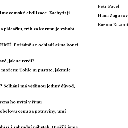
Petr Pavel
mozemské civilizace. Zachytit ji
Hana Zagorov
Kazma Kazmi
 plácačku, trik za korunu je vyhubí
ČHMÚ: Pořádně se ochladí až na konci
vé, jak se tvrdí?
í mořem: Tohle si pustíte, jakmile
a? Selhání má většinou jediný důvod,
ena ho uvítá v říjnu
obelovu cenu za potraviny, umí
bízí i zahradní nábytek. Ověřili jsme,