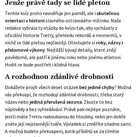
Jenže právě tady se lidé pletou
Tenhle kvíz proto neověřuje jen paměť, ale i
skutečnou
orientaci v historii
slavného ostravského mítinku. Naše
redakce vybrala ty otázky do kvízu tak, aby vycházely z
oficiální historie Tretry, přehledu rekordů a momentů, v
nichž se lidé pletou nejčastěji. Otestujete si
roky, názvy i
přelomové výkony
. Nejtěžší bývají detaily, které znějí
povědomě, ale patří k jinému roku nebo jinému atletovi.
Hodit se bude postřeh i klidná hlava.
A rozhodnou zdánlivé drobnosti
Dokážete projít všech deset otázek
bez jediné chyby
? Možná
vás překvapí, že rozhodují zdánlivé drobnosti, třeba starý
název nebo
jediná přerušená sezona
. Zkuste to bez
nápovědy a bez vyhledávání. Právě pak nejlépe poznáte,
jestli máte Tretru nakoukanou do hloubky, nebo jen dobře
znáte její nejslavnější tváře. Výsledek si změříte snadno sami.
A možná budete překvapeni, kolik příběhů se za tímhle