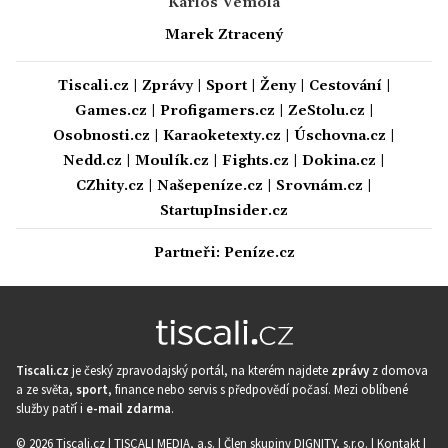
Karlos Vémola
Marek Ztracený
Tiscali.cz
|
Zprávy
|
Sport
|
Ženy
|
Cestování
|
Games.cz
|
Profigamers.cz
|
ZeStolu.cz
|
Osobnosti.cz
|
Karaoketexty.cz
|
Úschovna.cz
|
Nedd.cz
|
Moulík.cz
|
Fights.cz
|
Dokina.cz
|
CZhity.cz
|
Našepeníze.cz
|
Srovnám.cz
|
StartupInsider.cz
Partneři:
Peníze.cz
Tiscali.cz
je český zpravodajský portál, na kterém najdete
zprávy
z domova
a ze světa,
sport
, finance nebo servis s předpovědí počasí. Mezi oblíbené
služby patří i
e-mail zdarma
.
© 2026 Tiscali.cz |
TISCALI MEDIA, a.s.
|
Člen skupiny DIGNITY, s.r.o.
|
Kontakt
|