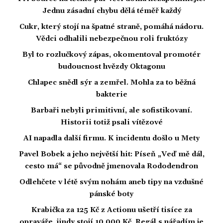
Jednu zásadní chybu dělá téměř každý
Cukr, který stojí na špatné straně, pomáhá nádoru.
Vědci odhalili nebezpečnou roli fruktózy
Byl to rozlučkový zápas, okomentoval promotér
budoucnost hvězdy Oktagonu
Chlapec snědl sýr a zemřel. Mohla za to běžná
bakterie
Barbaři nebyli primitivní, ale sofistikovaní.
Historii totiž psali vítězové
AI napadla další firmu. K incidentu došlo u Mety
Pavel Bobek a jeho největší hit: Píseň „Veď mě dál,
cesto má“ se původně jmenovala Rododendron
Odlehčete v létě svým nohám aneb tipy na vzdušné
pánské boty
Krabička za 125 Kč z Actionu ušetří tisíce za
opraváře, jindy stojí 10 000 Kč. Regál s nářadím je