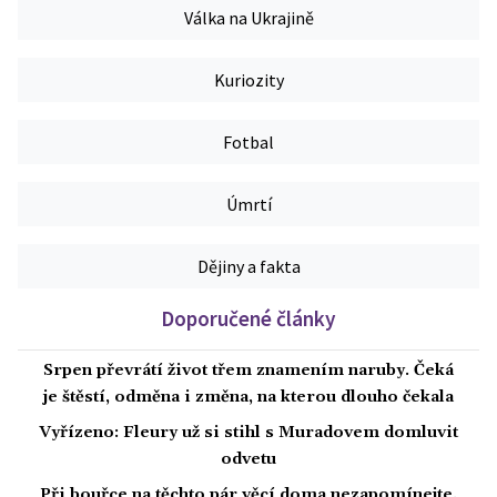
Válka na Ukrajině
Kuriozity
Fotbal
Úmrtí
Dějiny a fakta
Doporučené články
Srpen převrátí život třem znamením naruby. Čeká
je štěstí, odměna i změna, na kterou dlouho čekala
Vyřízeno: Fleury už si stihl s Muradovem domluvit
odvetu
Při bouřce na těchto pár věcí doma nezapomínejte.