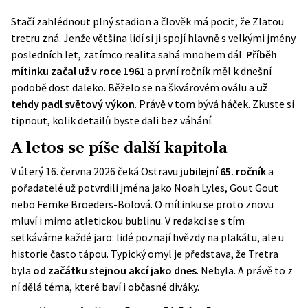
Stačí zahlédnout plný stadion a člověk má pocit, že Zlatou
tretru zná. Jenže většina lidí si ji spojí hlavně s velkými jmény
posledních let, zatímco realita sahá mnohem dál.
Příběh
mítinku začal už v roce 1961
a první ročník měl k dnešní
podobě dost daleko. Běželo se na škvárovém oválu a
už
tehdy padl světový výkon
. Právě v tom bývá háček. Zkuste si
tipnout, kolik detailů byste dali bez váhání.
A letos se píše další kapitola
V úterý 16. června 2026 čeká Ostravu
jubilejní 65. ročník
a
pořadatelé už potvrdili jména jako Noah Lyles, Gout Gout
nebo Femke Broeders-Bolová. O mítinku se proto znovu
mluví i mimo atletickou bublinu. V redakci se s tím
setkáváme každé jaro: lidé poznají hvězdy na plakátu, ale u
historie často tápou. Typický omyl je představa, že Tretra
byla
od začátku stejnou akcí jako dnes
. Nebyla. A právě to z
ní dělá téma, které baví i občasné diváky.