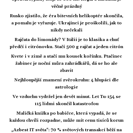
věčně prázdný
Rusko zjistilo, že éra bitevních helikoptér skončila,
a pomalu je vyřazuje. Ukrajinci je proškolili, jak to
nikdy nečekali
Rajčata do limonády? V Itálii je to klasika a chuť
předčí i citrónovku. Stačí 500 g rajčat a jeden citrón
Kvete i v zimě a stačí mu kousek kořínku. Ptačinec
žabinec je noční můra zahrádkářů, dá se ho ale
zbavit
Nejhloupější znamení zvěrokruhu: 4 hlupáci dle
astrologie
Ve vzduchu vydržel jen devět minut. Let Tu-154 se
115 lidmi skončil katastrofou
Maličká knížka po babičce, která vypadá, že se
každou chvíli rozpadne, může mít cenu tisíců korun
„Azbest IT světa“: 70 % světových transakcí běží na