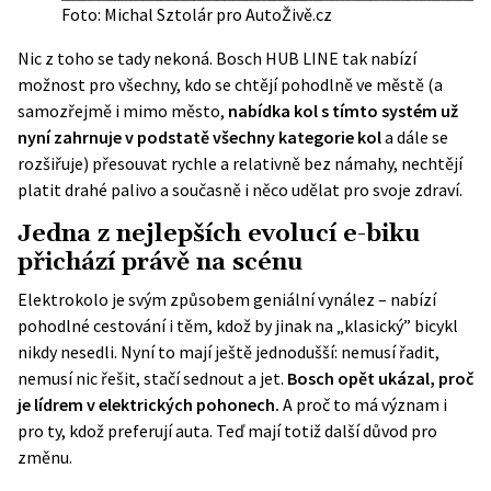
Foto: Michal Sztolár pro AutoŽivě.cz
Nic z toho se tady nekoná. Bosch HUB LINE tak nabízí
možnost pro všechny, kdo se chtějí pohodlně ve městě (a
samozřejmě i mimo město,
nabídka kol s tímto systém už
nyní zahrnuje v podstatě všechny kategorie kol
a dále se
rozšiřuje) přesouvat rychle a relativně bez námahy, nechtějí
platit drahé palivo a současně i něco udělat pro svoje zdraví.
Jedna z nejlepších evolucí e-biku
přichází právě na scénu
Elektrokolo je svým způsobem geniální vynález – nabízí
pohodlné cestování i těm, kdož by jinak na „klasický” bicykl
nikdy nesedli. Nyní to mají ještě jednodušší: nemusí řadit,
nemusí nic řešit, stačí sednout a jet.
Bosch opět ukázal, proč
je lídrem v elektrických pohonech.
A proč to má význam i
pro ty, kdož preferují auta. Teď mají totiž další důvod pro
změnu.