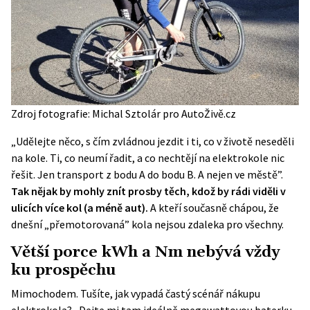
Zdroj fotografie: Michal Sztolár pro AutoŽivě.cz
„Udělejte něco, s čím zvládnou jezdit i ti, co v životě neseděli
na kole. Ti, co neumí řadit, a co nechtějí na elektrokole nic
řešit. Jen transport z bodu A do bodu B. A nejen ve městě”.
Tak nějak by mohly znít prosby těch, kdož by rádi viděli v
ulicích více kol (a méně aut).
A kteří současně chápou, že
dnešní „přemotorovaná” kola nejsou zdaleka pro všechny.
Větší porce kWh a Nm nebývá vždy
ku prospěchu
Mimochodem. Tušíte, jak vypadá častý scénář nákupu
elektrokola? „Dejte mi tam ideálně megawattovou baterku