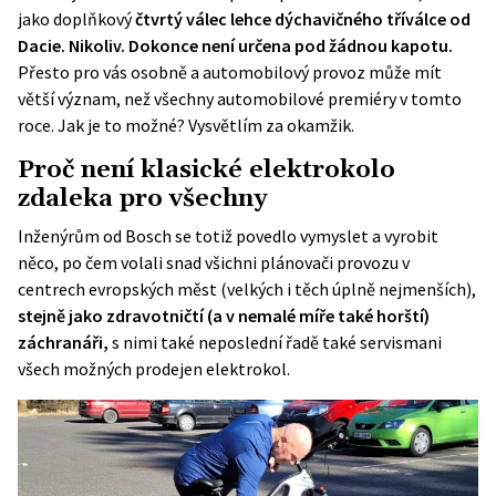
jako doplňkový
čtvrtý válec lehce dýchavičného tříválce od
Dacie. Nikoliv. Dokonce není určena pod žádnou kapotu.
Přesto pro vás osobně a automobilový provoz může mít
větší význam, než všechny automobilové premiéry v tomto
roce. Jak je to možné? Vysvětlím za okamžik.
Proč není klasické elektrokolo
zdaleka pro všechny
Inženýrům od Bosch se totiž povedlo vymyslet a vyrobit
něco, po čem volali snad všichni plánovači provozu v
centrech evropských měst (velkých i těch úplně nejmenších),
stejně jako zdravotničtí (a v nemalé míře také horští)
záchranáři,
s nimi také neposlední řadě také servismani
všech možných prodejen elektrokol.