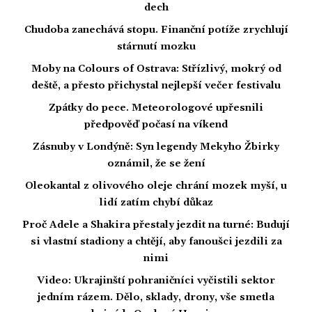
dech
Chudoba zanechává stopu. Finanční potíže zrychlují
stárnutí mozku
Moby na Colours of Ostrava: Střízlivý, mokrý od
deště, a přesto přichystal nejlepší večer festivalu
Zpátky do pece. Meteorologové upřesnili
předpověď počasí na víkend
Zásnuby v Londýně: Syn legendy Mekyho Žbirky
oznámil, že se žení
Oleokantal z olivového oleje chrání mozek myší, u
lidí zatím chybí důkaz
Proč Adele a Shakira přestaly jezdit na turné: Budují
si vlastní stadiony a chtějí, aby fanoušci jezdili za
nimi
Video: Ukrajinští pohraničníci vyčistili sektor
jedním rázem. Dělo, sklady, drony, vše smetla