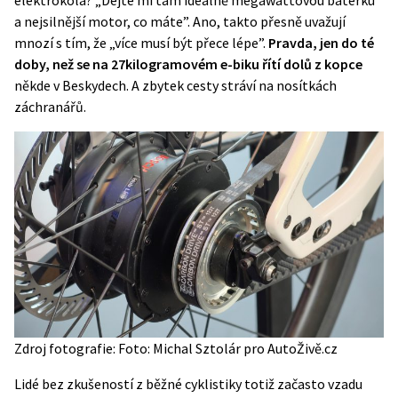
a nejsilnější motor, co máte”. Ano, takto přesně uvažují
mnozí s tím, že „více musí být přece lépe”.
Pravda, jen do té
doby, než se na 27kilogramovém e-biku řítí dolů z kopce
někde v Beskydech. A zbytek cesty stráví na nosítkách
záchranářů.
Zdroj fotografie: Foto: Michal Sztolár pro AutoŽivě.cz
Lidé bez zkušeností z běžné cyklistiky totiž začasto vzadu