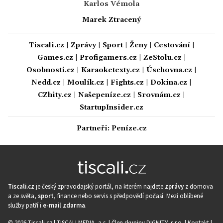
Karlos Vémola
Marek Ztracený
Tiscali.cz
|
Zprávy
|
Sport
|
Ženy
|
Cestování
|
Games.cz
|
Profigamers.cz
|
ZeStolu.cz
|
Osobnosti.cz
|
Karaoketexty.cz
|
Úschovna.cz
|
Nedd.cz
|
Moulík.cz
|
Fights.cz
|
Dokina.cz
|
CZhity.cz
|
Našepeníze.cz
|
Srovnám.cz
|
StartupInsider.cz
Partneři:
Peníze.cz
Tiscali.cz
je český zpravodajský portál, na kterém najdete
zprávy
z domova
a ze světa,
sport
, finance nebo servis s předpovědí počasí. Mezi oblíbené
služby patří i
e-mail zdarma
.
© 2026 Tiscali.cz |
TISCALI MEDIA, a.s.
|
Člen skupiny DIGNITY, s.r.o.
|
Kontakt
|