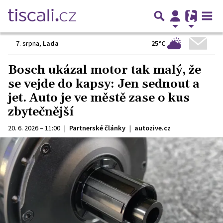
25°C
7. srpna
,
Lada
Bosch ukázal motor tak malý, že
se vejde do kapsy: Jen sednout a
jet. Auto je ve městě zase o kus
zbytečnější
20. 6. 2026 – 11:00
|
Partnerské články
|
autozive.cz