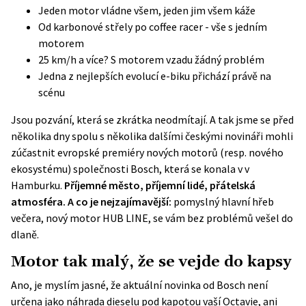
Jeden motor vládne všem, jeden jim všem káže
Od karbonové střely po coffee racer - vše s jedním
motorem
25 km/h a více? S motorem vzadu žádný problém
Jedna z nejlepších evolucí e-biku přichází právě na
scénu
Jsou pozvání, která se zkrátka neodmítají. A tak jsme se před
několika dny spolu s několika dalšími českými novináři mohli
zúčastnit evropské premiéry nových motorů (resp. nového
ekosystému) společnosti Bosch, která se konala v v
Hamburku.
Příjemné město, příjemní lidé, přátelská
atmosféra. A co je nejzajímavější:
pomyslný hlavní hřeb
večera, nový motor HUB LINE, se vám bez problémů vešel do
dlaně.
Motor tak malý, že se vejde do kapsy
Ano, je myslím jasné, že aktuální novinka od Bosch není
určena jako náhrada dieselu pod kapotou vaší Octavie, ani