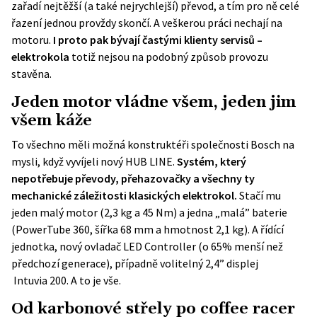
zařadí nejtěžší (a také nejrychlejší) převod, a tím pro ně celé
řazení jednou provždy skončí. A veškerou práci nechají na
motoru.
I proto pak bývají častými klienty servisů –
elektrokola
totiž nejsou na podobný způsob provozu
stavěna.
Jeden motor vládne všem, jeden jim
všem káže
To všechno měli možná konstruktéři společnosti Bosch na
mysli, když vyvíjeli nový HUB LINE.
Systém, který
nepotřebuje převody, přehazovačky a všechny ty
mechanické záležitosti klasických elektrokol.
Stačí mu
jeden malý motor (2,3 kg a 45 Nm) a jedna „malá” baterie
(PowerTube 360, šířka 68 mm a hmotnost 2,1 kg). A řídící
jednotka, nový ovladač LED Controller (o 65% menší než
předchozí generace), případně volitelný 2,4” displej
Intuvia 200. A to je vše.
Od karbonové střely po coffee racer