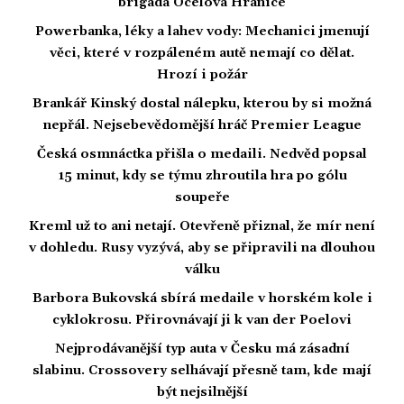
brigáda Ocelová Hranice
Powerbanka, léky a lahev vody: Mechanici jmenují
věci, které v rozpáleném autě nemají co dělat.
Hrozí i požár
Brankář Kinský dostal nálepku, kterou by si možná
nepřál. Nejsebevědomější hráč Premier League
Česká osmnáctka přišla o medaili. Nedvěd popsal
15 minut, kdy se týmu zhroutila hra po gólu
soupeře
Kreml už to ani netají. Otevřeně přiznal, že mír není
v dohledu. Rusy vyzývá, aby se připravili na dlouhou
válku
Barbora Bukovská sbírá medaile v horském kole i
cyklokrosu. Přirovnávají ji k van der Poelovi
Nejprodávanější typ auta v Česku má zásadní
slabinu. Crossovery selhávají přesně tam, kde mají
být nejsilnější