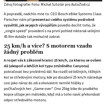
Zdroj fotografie: Foto: Michal Sztolár pro AutoŽivě.cz
A popravdě, nadchlo mne to. CEO Bosch eBike Systems Claus
Fleischer nám při
prezentaci celého systému podrobně
vysvětlil, jak se jejich vývojářům
povedlo docílit toho, že
„single speed” provedení s na první pohled nikterak velkými
45 Nm dokáže tak mohutně zabrat.
25 km/h a více? S motorem vzadu
žádný problém
A rozjet vás k zákonné hranici 25 km/h, za kterou se ovšem
dá (alespoň u lehčích kol typu zmíněného Canyonu)
pokračovat bez problémů dál. Na rozdíl od běžných, těžkých
kol se středovými motory, kde po dosažení 25 km/h následuje
cosi jako náraz do zdi a ekvivalent nemilé hlášky z
počítačových her: „Game over”. Ono 25kg bike do prudkého
kopce ušlape jen málokdo, když má u toho navíc překonávat
odpor středového motoru.