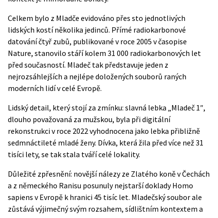
Celkem bylo z Mladče evidováno přes sto jednotlivých
lidských kostí několika jedinců. Přímé radiokarbonové
datování čtyř zubů, publikované v roce 2005 v časopise
N
a
ture
, stanovilo stáří kolem 31 000 radiokarbonových let
před současností. Mladeč tak představuje jeden z
nejrozsáhlejších a nejlépe doložených souborů raných
moderních lidí v celé Evropě.
Lidský detail, který stojí za zmínku: slavná lebka „Mladeč 1″,
dlouho považovaná za mužskou, byla při digitální
rekonstrukci v roce 2022 vyhodnocena jako lebka přibližně
sedmnáctileté mladé ženy. Dívka, která žila před více než 31
tisíci lety, se tak stala tváří celé lokality.
Důležité zpřesnění: novější nálezy ze Zlatého koně v Čechách
a z německého Ranisu posunuly nejstarší doklady Homo
sapiens v Evropě k hranici 45 tisíc let. Mladečský soubor ale
zůstává výjimečný svým rozsahem, sídlištním kontextem a