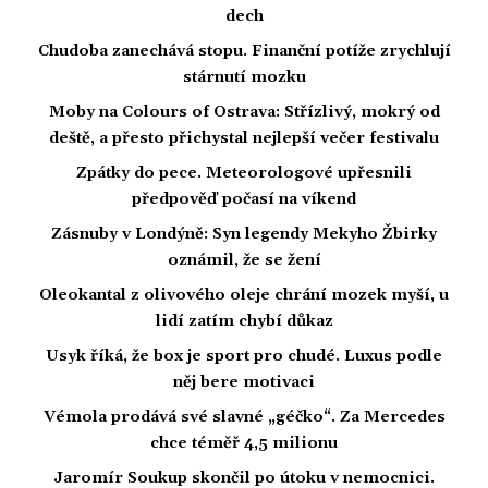
dech
Chudoba zanechává stopu. Finanční potíže zrychlují
stárnutí mozku
Moby na Colours of Ostrava: Střízlivý, mokrý od
deště, a přesto přichystal nejlepší večer festivalu
Zpátky do pece. Meteorologové upřesnili
předpověď počasí na víkend
Zásnuby v Londýně: Syn legendy Mekyho Žbirky
oznámil, že se žení
Oleokantal z olivového oleje chrání mozek myší, u
lidí zatím chybí důkaz
Usyk říká, že box je sport pro chudé. Luxus podle
něj bere motivaci
Vémola prodává své slavné „géčko“. Za Mercedes
chce téměř 4,5 milionu
Jaromír Soukup skončil po útoku v nemocnici.