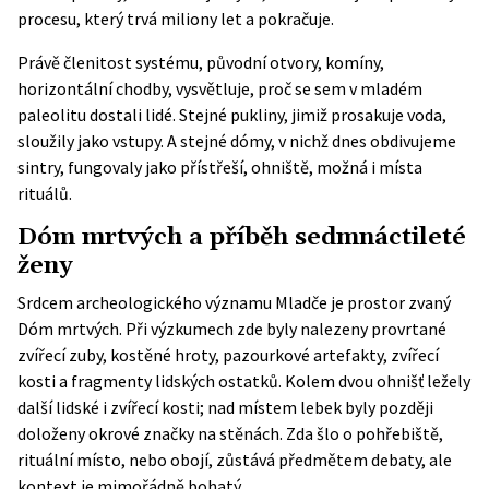
procesu, který trvá miliony let a pokračuje.
Právě členitost systému, původní otvory, komíny,
horizontální chodby, vysvětluje, proč se sem v mladém
paleolitu dostali lidé. Stejné pukliny, jimiž prosakuje voda,
sloužily jako vstupy. A stejné dómy, v nichž dnes obdivujeme
sintry, fungovaly jako přístřeší, ohniště, možná i místa
rituálů.
Dóm mrtvých a příběh sedmnáctileté
ženy
Srdcem archeologického významu Mladče je prostor zvaný
Dóm mrtvých. Při výzkumech zde byly nalezeny provrtané
zvířecí zuby, kostěné hroty, pazourkové artefakty, zvířecí
kosti a fragmenty lidských ostatků. Kolem dvou ohnišť ležely
další lidské i zvířecí kosti; nad místem lebek byly později
doloženy okrové značky na stěnách. Zda šlo o pohřebiště,
rituální místo, nebo obojí, zůstává předmětem debaty, ale
kontext je mimořádně bohatý.