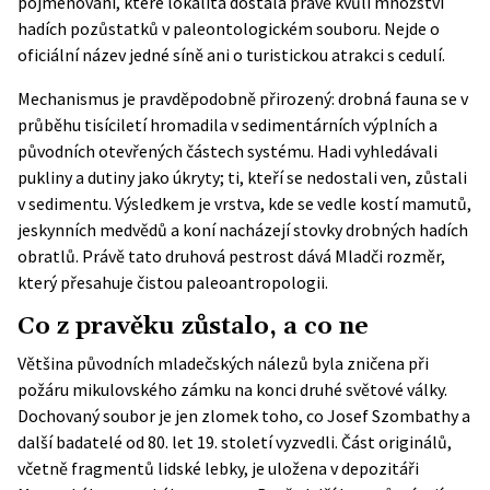
pojmenování, které lokalita dostala právě kvůli množství
hadích pozůstatků v paleontologickém souboru. Nejde o
oficiální název jedné síně ani o turistickou atrakci s cedulí.
Mechanismus je pravděpodobně přirozený: drobná fauna se v
průběhu tisíciletí hromadila v sedimentárních výplních a
původních otevřených částech systému. Hadi vyhledávali
pukliny a dutiny jako úkryty; ti, kteří se nedostali ven, zůstali
v sedimentu. Výsledkem je vrstva, kde se vedle kostí mamutů,
jeskynních medvědů a koní nacházejí stovky drobných hadích
obratlů. Právě tato druhová pestrost dává Mladči rozměr,
který přesahuje čistou paleoantropologii.
Co z pravěku zůstalo, a co ne
Většina původních mladečských nálezů byla zničena při
požáru mikulovského zámku na konci druhé světové války.
Dochovaný soubor je jen zlomek toho, co Josef Szombathy a
další badatelé od 80. let 19. století vyzvedli. Část originálů,
včetně fragmentů lidské lebky, je uložena v depozitáři