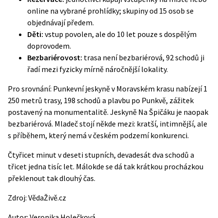
online na vybrané prohlídky; skupiny od 15 osob se
objednávají předem.
Děti:
vstup povolen, ale do 10 let pouze s dospělým
doprovodem.
Bezbariérovost:
trasa není bezbariérová, 92 schodů ji
řadí mezi fyzicky mírně náročnější lokality.
Pro srovnání: Punkevní jeskyně v Moravském krasu nabízejí 1
250 metrů trasy, 198 schodů a plavbu po Punkvě, zážitek
postavený na monumentalitě. Jeskyně Na Špičáku je naopak
bezbariérová. Mladeč stojí někde mezi: kratší, intimnější, ale
s příběhem, který nemá v českém podzemí konkurenci.
Čtyřicet minut v deseti stupních, devadesát dva schodů a
třicet jedna tisíc let. Málokde se dá tak krátkou procházkou
překlenout tak dlouhý čas.
Zdroj:
VědaŽivě.cz
Autor:
Veronika Holečková