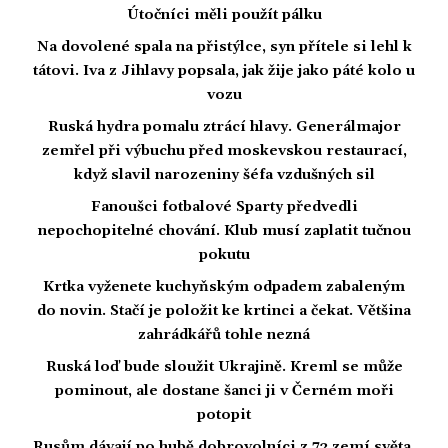
Útočníci měli použít pálku
Na dovolené spala na přistýlce, syn přítele si lehl k
tátovi. Iva z Jihlavy popsala, jak žije jako páté kolo u
vozu
Ruská hydra pomalu ztrácí hlavy. Generálmajor
zemřel při výbuchu před moskevskou restaurací,
když slavil narozeniny šéfa vzdušných sil
Fanoušci fotbalové Sparty předvedli
nepochopitelné chování. Klub musí zaplatit tučnou
pokutu
Krtka vyženete kuchyňským odpadem zabaleným
do novin. Stačí je položit ke krtinci a čekat. Většina
zahrádkářů tohle nezná
Ruská loď bude sloužit Ukrajině. Kreml se může
pominout, ale dostane šanci ji v Černém moři
potopit
Rusům dávají po hubě dobrovolníci z 72 zemí světa.