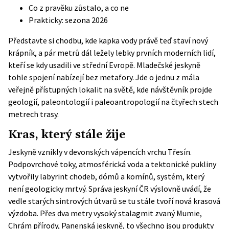
Co z pravěku zůstalo, a co ne
Prakticky: sezona 2026
Představte si chodbu, kde kapka vody právě teď staví nový
krápník, a pár metrů dál ležely lebky prvních moderních lidí,
kteří se kdy usadili ve střední Evropě. Mladečské jeskyně
tohle spojení nabízejí bez metafory. Jde o jednu z mála
veřejně přístupných lokalit na světě, kde návštěvník projde
geologií, paleontologií i paleoantropologií na čtyřech stech
metrech trasy.
Kras, který stále žije
Jeskyně vznikly v devonských vápencích vrchu Třesín.
Podpovrchové toky, atmosférická voda a tektonické pukliny
vytvořily labyrint chodeb, dómů a komínů, systém, který
není geologicky mrtvý.
Správa jeskyní ČR
výslovně uvádí, že
vedle starých sintrových útvarů se tu stále tvoří nová krasová
výzdoba. Přes dva metry vysoký stalagmit zvaný Mumie,
Chrám přírody, Panenská jeskyně, to všechno jsou produkty