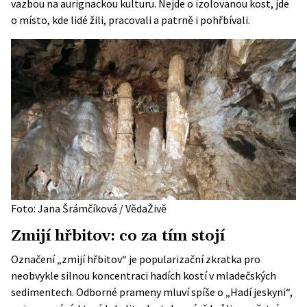
vazbou na aurignackou kulturu. Nejde o izolovanou kost, jde
o místo, kde lidé žili, pracovali a patrně i pohřbívali.
Foto: Jana Šrámčíková / VědaŽivě
Zmijí hřbitov: co za tím stojí
Označení „zmijí hřbitov“ je popularizační zkratka pro
neobvykle silnou koncentraci hadích kostí v mladečských
sedimentech. Odborné prameny mluví spíše o „Hadí jeskyni“,