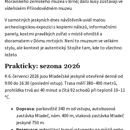
Moravského zemského muzea v Brně; další kusy zůstávají ve
vídeňském Přírodovědném muzeu.
V samotných jeskyních dnes návštěvník uvidí malou
archeologickou expozici s kopiemi nálezů, informačními
panely, kostmi pravěkých zvířat v místě ohniště a
dioramatem v Dómu mrtvých. Není to muzeum ve velkém
stylu, ale kontext je autentický. Stojíte tam, kde to všechno
leželo.
Prakticky: sezona 2026
K 6. červenci 2026 jsou Mladečské jeskyně otevřené denně od
9:00 do 16:30 (poslední vstup). Trasa měří 380–400 metrů,
prohlídka trvá asi 40 minut a čítá 92 schodů při teplotě 10–11
°C.
Doprava:
parkoviště 340 m od vstupu, autobusová
zastávka Mladeč, nám. 400 m, vlaková zastávka Mladeč
jeskyně 750 m.
Rezervace:
jednotlivci kupují vstupenky na místě nebo