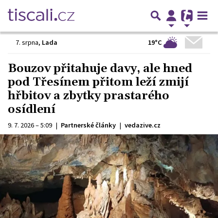
19°C
7. srpna
,
Lada
Bouzov přitahuje davy, ale hned
pod Třesínem přitom leží zmijí
hřbitov a zbytky prastarého
osídlení
9. 7. 2026 – 5:09
|
Partnerské články
|
vedazive.cz