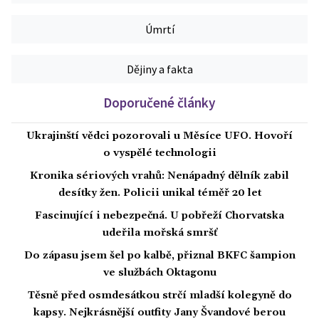
Úmrtí
Dějiny a fakta
Doporučené články
Ukrajinští vědci pozorovali u Měsíce UFO. Hovoří
o vyspělé technologii
Kronika sériových vrahů: Nenápadný dělník zabil
desítky žen. Policii unikal téměř 20 let
Fascinující i nebezpečná. U pobřeží Chorvatska
udeřila mořská smršť
Do zápasu jsem šel po kalbě, přiznal BKFC šampion
ve službách Oktagonu
Těsně před osmdesátkou strčí mladší kolegyně do
kapsy. Nejkrásnější outfity Jany Švandové berou