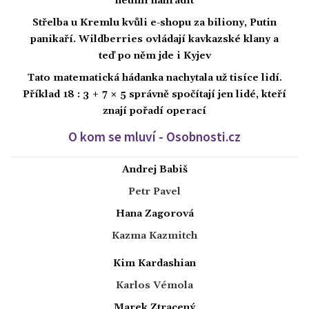
neumí nahradit
Střelba u Kremlu kvůli e-shopu za biliony, Putin
panikaří. Wildberries ovládají kavkazské klany a
teď po něm jde i Kyjev
Tato matematická hádanka nachytala už tisíce lidí.
Příklad 18 : 3 + 7 × 5 správně spočítají jen lidé, kteří
znají pořadí operací
O kom se mluví - Osobnosti.cz
Andrej Babiš
Petr Pavel
Hana Zagorová
Kazma Kazmitch
Kim Kardashian
Karlos Vémola
Marek Ztracený