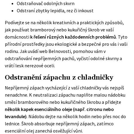
Odstraňovač odolných skvrn
Odstraní zbytky lepidla, rez či inkoust
Podívejte se na několik kreativních a praktických způsobů,
jak používat bramborový nebo kukuřičný škrob ve vaší
domácnosti
k řešení různých každodenních problémů
. Tyto
přírodní prostředky jsou ekologické a bezpečné pro vás i vaši
rodinu. Jak uvádí web
Belnovosti
, pomohou vám v
odstraňování nepříjemných pachů, vyčistí odolné skvrny a
vrátí lesk nerezové oceli.
Odstranění zápachu z chladničky
Nepříjemný zápach vycházející z vaší chladničky vás nejspíš
nenadchne. K neutralizaci zápachu naplňte malou nádobku
směsí bramborového nebo kukuřičného škrobu a přidejte
několik kapek esenciálního oleje (např. citronu nebo
levandule)
. Nádobu dejte na několik hodin nebo přes noc do
lednice. Škrob absorbuje nepříjemný zápach, zatímco
esenciální olej zanechá osvěžující vůni.