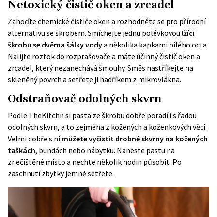
Netoxický čistič oken a zrcadel
Zahoďte chemické čističe oken a rozhodněte se pro přírodní
alternativu se škrobem. Smíchejte jednu polévkovou
lžíci
škrobu se dvěma šálky vody
a několika kapkami
bílého octa
.
Nalijte roztok do rozprašovače a máte účinný čistič oken a
zrcadel, který nezanechává šmouhy. Směs nastříkejte na
skleněný povrch a setřete ji hadříkem z mikrovlákna.
Odstraňovač odolných skvrn
Podle
TheKitchn
si pasta ze škrobu dobře poradí i s řadou
odolných skvrn, a to zejména z kožených a koženkových věcí.
Velmi dobře s ní
můžete vyčistit drobné skvrny na kožených
taškách
, bundách nebo nábytku. Naneste pastu na
znečištěné místo a nechte několik hodin působit. Po
zaschnutí zbytky jemně setřete.