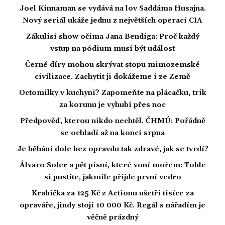
Joel Kinnaman se vydává na lov Saddáma Husajna.
Nový seriál ukáže jednu z největších operací CIA
Zákulisí show očima Jana Bendiga: Proč každý
vstup na pódium musí být událost
Černé díry mohou skrývat stopu mimozemské
civilizace. Zachytit ji dokážeme i ze Země
Octomilky v kuchyni? Zapomeňte na plácačku, trik
za korunu je vyhubí přes noc
Předpověď, kterou nikdo nechtěl. ČHMÚ: Pořádně
se ochladí až na konci srpna
Je běhání dole bez opravdu tak zdravé, jak se tvrdí?
Álvaro Soler a pět písní, které voní mořem: Tohle
si pustíte, jakmile přijde první vedro
Krabička za 125 Kč z Actionu ušetří tisíce za
opraváře, jindy stojí 10 000 Kč. Regál s nářadím je
věčně prázdný