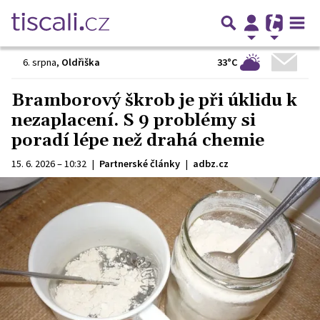
33°C
6. srpna
,
Oldřiška
Bramborový škrob je při úklidu k
nezaplacení. S 9 problémy si
poradí lépe než drahá chemie
15. 6. 2026 – 10:32
|
Partnerské články
|
adbz.cz