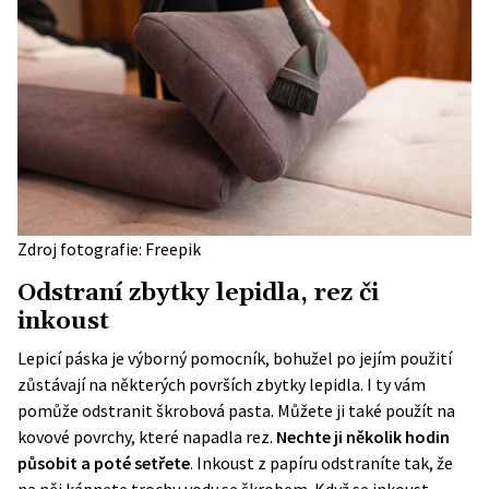
Zdroj fotografie: Freepik
Odstraní zbytky lepidla, rez či
inkoust
Lepicí páska je výborný pomocník, bohužel po jejím použití
zůstávají na některých površích zbytky lepidla. I ty vám
pomůže odstranit škrobová pasta. Můžete ji také použít na
kovové povrchy, které napadla rez.
Nechte ji několik hodin
působit a poté setřete
. Inkoust z papíru odstraníte tak, že
na něj kápnete trochu vody se škrobem. Když se inkoust