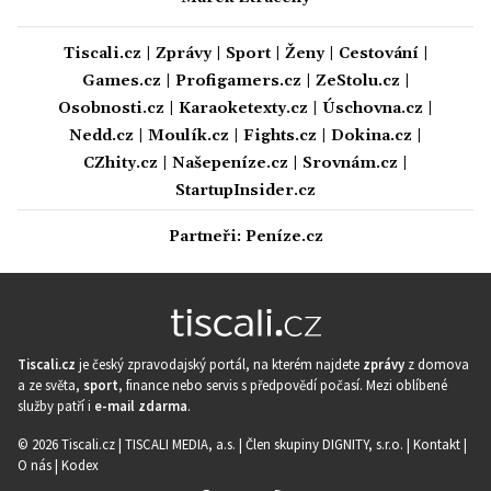
Tiscali.cz
|
Zprávy
|
Sport
|
Ženy
|
Cestování
|
Games.cz
|
Profigamers.cz
|
ZeStolu.cz
|
Osobnosti.cz
|
Karaoketexty.cz
|
Úschovna.cz
|
Nedd.cz
|
Moulík.cz
|
Fights.cz
|
Dokina.cz
|
CZhity.cz
|
Našepeníze.cz
|
Srovnám.cz
|
StartupInsider.cz
Partneři:
Peníze.cz
Tiscali.cz
je český zpravodajský portál, na kterém najdete
zprávy
z domova
a ze světa,
sport
, finance nebo servis s předpovědí počasí. Mezi oblíbené
služby patří i
e-mail zdarma
.
© 2026 Tiscali.cz |
TISCALI MEDIA, a.s.
|
Člen skupiny DIGNITY, s.r.o.
|
Kontakt
|
O nás
|
Kodex