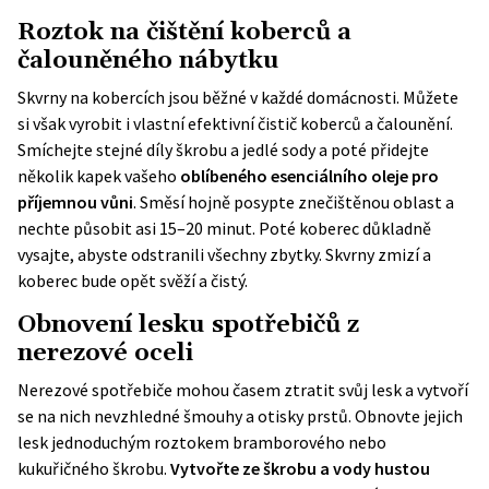
Roztok na čištění koberců a
čalouněného nábytku
Skvrny na kobercích jsou běžné v každé domácnosti. Můžete
si však vyrobit i vlastní
efektivní čistič koberců
a čalounění.
Smíchejte stejné díly škrobu a jedlé sody a poté přidejte
několik kapek vašeho
oblíbeného esenciálního oleje pro
příjemnou vůni
. Směsí hojně posypte znečištěnou oblast a
nechte působit asi 15–20 minut. Poté koberec důkladně
vysajte, abyste odstranili všechny zbytky. Skvrny zmizí a
koberec bude opět svěží a čistý.
Obnovení lesku spotřebičů z
nerezové oceli
Nerezové spotřebiče mohou časem ztratit svůj lesk a vytvoří
se na nich nevzhledné šmouhy a otisky prstů. Obnovte jejich
lesk jednoduchým roztokem bramborového nebo
kukuřičného škrobu.
Vytvořte ze škrobu a vody hustou