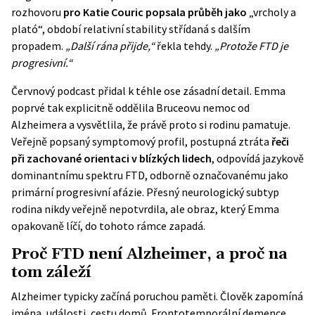
rozhovoru
pro Katie Couric popsala průběh jako
„vrcholy a
plató“, období relativní stability střídaná s dalším
propadem.
„Další rána přijde,“
řekla tehdy.
„Protože FTD je
progresivní.“
Červnový podcast přidal k téhle ose zásadní detail. Emma
poprvé tak explicitně oddělila Bruceovu nemoc od
Alzheimera a vysvětlila, že právě proto si rodinu pamatuje.
Veřejně popsaný symptomový profil, postupná ztráta
řeči
při zachované orientaci v blízkých lidech
, odpovídá jazykově
dominantnímu spektru FTD, odborně označovanému jako
primární progresivní afázie. Přesný neurologický subtyp
rodina nikdy veřejně nepotvrdila, ale obraz, který Emma
opakovaně líčí, do tohoto rámce zapadá.
Proč FTD není Alzheimer, a proč na
tom záleží
Alzheimer typicky začíná poruchou paměti. Člověk zapomíná
jména, události, cestu domů. Frontotemporální demence