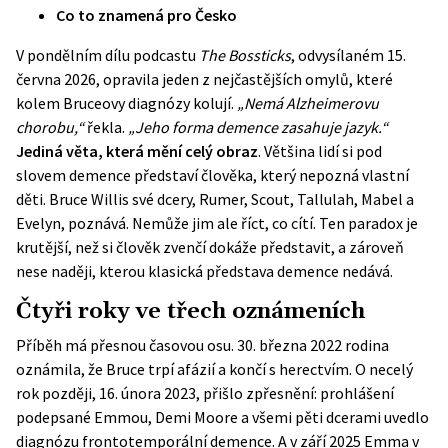
Co to znamená pro Česko
V pondělním dílu podcastu
The Bossticks
, odvysílaném 15.
června 2026, opravila jeden z nejčastějších omylů, které
kolem Bruceovy diagnózy kolují.
„Nemá Alzheimerovu
chorobu,“
řekla.
„Jeho forma demence zasahuje jazyk.“
Jediná věta, která mění celý obraz
. Většina lidí si pod
slovem demence představí člověka, který nepozná vlastní
děti. Bruce Willis své dcery, Rumer, Scout, Tallulah, Mabel a
Evelyn, poznává. Nemůže jim ale říct, co cítí. Ten paradox je
krutější, než si člověk zvenčí dokáže představit, a zároveň
nese naději, kterou klasická představa demence nedává.
Čtyři roky ve třech oznámeních
Příběh má přesnou časovou osu. 30. března 2022 rodina
oznámila
, že Bruce trpí afázií a končí s herectvím. O necelý
rok později, 16. února 2023, přišlo zpřesnění:
prohlášení
podepsané Emmou, Demi Moore a všemi pěti dcerami
uvedlo
diagnózu frontotemporální demence. A v září 2025 Emma v