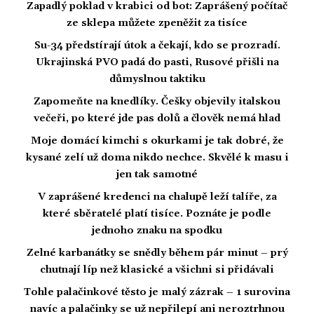
Zapadlý poklad v krabici od bot: Zaprášený počítač
ze sklepa můžete zpeněžit za tisíce
Su-34 předstírají útok a čekají, kdo se prozradí.
Ukrajinská PVO padá do pasti, Rusové přišli na
důmyslnou taktiku
Zapomeňte na knedlíky. Češky objevily italskou
večeři, po které jde pas dolů a člověk nemá hlad
Moje domácí kimchi s okurkami je tak dobré, že
kysané zelí už doma nikdo nechce. Skvělé k masu i
jen tak samotné
V zaprášené kredenci na chalupě leží talíře, za
které sběratelé platí tisíce. Poznáte je podle
jednoho znaku na spodku
Zelné karbanátky se snědly během pár minut – prý
chutnají líp než klasické a všichni si přidávali
Tohle palačinkové těsto je malý zázrak – 1 surovina
navíc a palačinky se už nepřilepí ani neroztrhnou