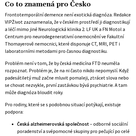
Co to znamená pro Česko
Frontotemporální demence není exotická diagnóza. Redakce
VIPŽivot zaznamenala, že v českém prostředí ji diagnostikují
a léčí mimo jiné
Neurologická klinika 2. LF UK a FN Motol
a
Centrum pro neurodegenerativní onemocnění ve Fakultní
Thomayerově nemocnici
, které disponuje CT, MRI, PET i
laboratorními metodami pro časnou diagnostiku.
Problém není v tom, že by česká medicína FTD neuměla
rozpoznat. Problém je, že na ni často nikdo nepomyslí. Když
padesátiletý muž začne mluvit pomaleji, ztrácet slova nebo
se chovat nezvykle, první zastávkou bývá psychiatrie. A tam
může diagnóza bloudit roky.
Pro rodiny, které se s podobnou situací potýkají, existuje
podpora:
Česká alzheimerovská společnost
– odborné sociální
poradenství a svépomocné skupiny pro pečující po celé