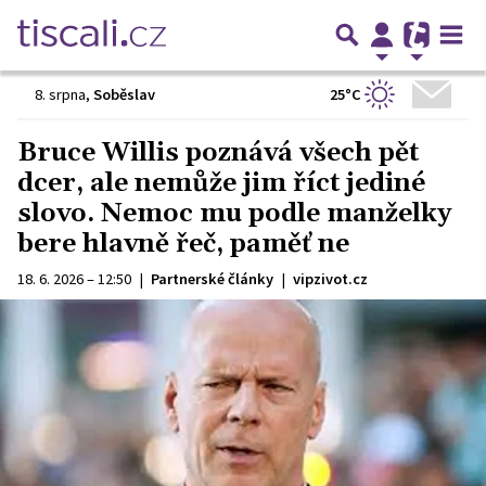
25°C
8. srpna
,
Soběslav
Bruce Willis poznává všech pět
dcer, ale nemůže jim říct jediné
slovo. Nemoc mu podle manželky
bere hlavně řeč, paměť ne
18. 6. 2026 – 12:50
|
Partnerské články
|
vipzivot.cz