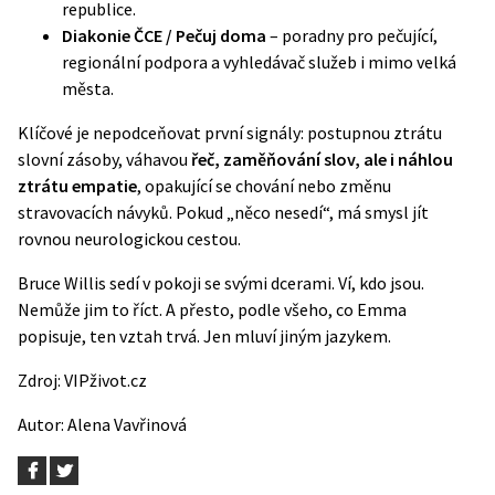
republice.
Diakonie ČCE / Pečuj doma
– poradny pro pečující,
regionální podpora a vyhledávač služeb i mimo velká
města.
Klíčové je nepodceňovat první signály: postupnou ztrátu
slovní zásoby, váhavou
řeč, zaměňování slov, ale i náhlou
ztrátu empatie
, opakující se chování nebo změnu
stravovacích návyků. Pokud „něco nesedí“, má smysl jít
rovnou neurologickou cestou.
Bruce Willis sedí v pokoji se svými dcerami. Ví, kdo jsou.
Nemůže jim to říct. A přesto, podle všeho, co Emma
popisuje, ten vztah trvá. Jen mluví jiným jazykem.
Zdroj:
VIPživot.cz
Autor:
Alena Vavřinová