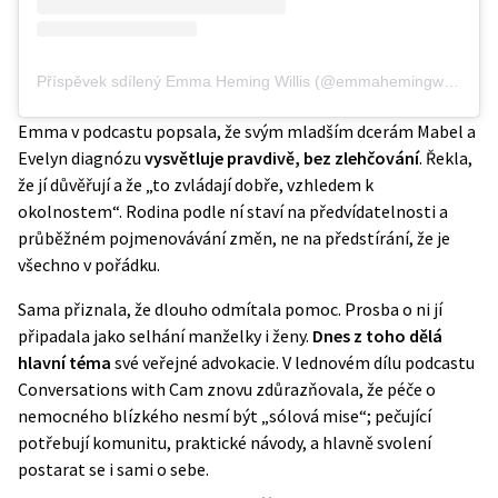
Příspěvek sdílený Emma Heming Willis (@emmahemingwillis)
Emma v podcastu popsala, že svým mladším dcerám Mabel a
Evelyn diagnózu
vysvětluje pravdivě, bez zlehčování
. Řekla,
že jí důvěřují a že „to zvládají dobře, vzhledem k
okolnostem“. Rodina podle ní staví na předvídatelnosti a
průběžném pojmenovávání změn, ne na předstírání, že je
všechno v pořádku.
Sama přiznala, že dlouho odmítala pomoc. Prosba o ni jí
připadala jako selhání manželky i ženy.
Dnes z toho dělá
hlavní téma
své veřejné advokacie. V lednovém dílu podcastu
Conversations with Cam znovu zdůrazňovala, že péče o
nemocného blízkého nesmí být „sólová mise“; pečující
potřebují komunitu, praktické návody, a hlavně svolení
postarat se i sami o sebe.