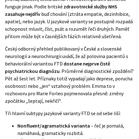
funguje jinak. Podle britské
zdravotnické služby NHS
zasahuje nejdřív
buď chování (ztráta empatie, dezinhibice,
apatie), nebo jazyk. U jazykové varianty se postupně rozpadá
schopnost mluvit, číst, psát a rozumět řeči druhých. Paměť
přitom může být v časnějších fázích relativně ušetřená.
Český odborný přehled publikovaný v České a slovenské
neurologii a neurochirurgii uvádí, že až polovina pacientů s
behaviorální variantou FTD
dostane nejprve čistě
psychiatrickou diagnózu
. Průměrné diagnostické zpoždění?
Pět až šest let. Příznaky totiž vypadají jako deprese, porucha
osobnosti nebo „jen“ vztahový problém. Emma to v
rozhovoru pro Marie Forleo pojmenovala přesně: změny
zpočátku „šeptají, nekřičí“.
Tři hlavní subtypy jazykové varianty FTD se od sebe liší:
Nonfluent/agramatická varianta
– řeč je pomalá,
namáhavá, gramaticky rozbitá.