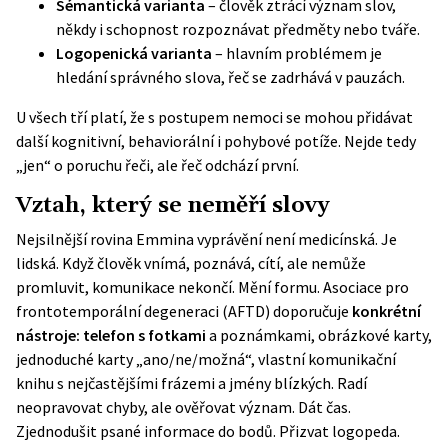
Sémantická varianta
– člověk ztrácí význam slov,
někdy i schopnost rozpoznávat předměty nebo tváře.
Logopenická varianta
– hlavním problémem je
hledání správného slova, řeč se zadrhává v pauzách.
U všech tří platí, že s postupem nemoci se mohou přidávat
další kognitivní, behaviorální i pohybové potíže. Nejde tedy
„jen“ o poruchu řeči, ale řeč odchází první.
Vztah, který se neměří slovy
Nejsilnější rovina Emmina vyprávění není medicínská. Je
lidská. Když člověk vnímá, poznává, cítí, ale nemůže
promluvit, komunikace nekončí. Mění formu. Asociace pro
frontotemporální degeneraci (
AFTD
) doporučuje
konkrétní
nástroje: telefon s fotkami
a poznámkami, obrázkové karty,
jednoduché karty „ano/ne/možná“, vlastní komunikační
knihu s nejčastějšími frázemi a jmény blízkých. Radí
neopravovat chyby, ale ověřovat význam. Dát čas.
Zjednodušit psané informace do bodů. Přizvat logopeda.