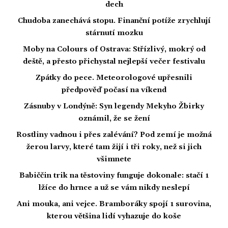
dech
Chudoba zanechává stopu. Finanční potíže zrychlují
stárnutí mozku
Moby na Colours of Ostrava: Střízlivý, mokrý od
deště, a přesto přichystal nejlepší večer festivalu
Zpátky do pece. Meteorologové upřesnili
předpověď počasí na víkend
Zásnuby v Londýně: Syn legendy Mekyho Žbirky
oznámil, že se žení
Rostliny vadnou i přes zalévání? Pod zemí je možná
žerou larvy, které tam žijí i tři roky, než si jich
všimnete
Babiččin trik na těstoviny funguje dokonale: stačí 1
lžíce do hrnce a už se vám nikdy neslepí
Ani mouka, ani vejce. Bramboráky spojí 1 surovina,
kterou většina lidí vyhazuje do koše