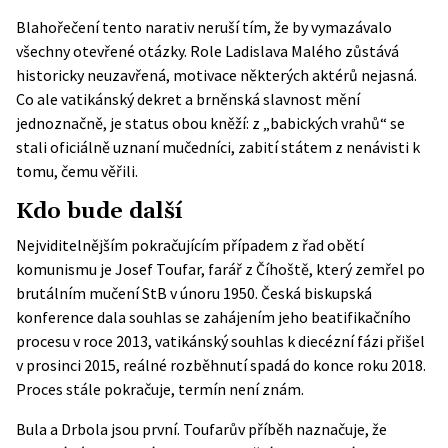
Blahořečení tento narativ neruší tím, že by vymazávalo
všechny otevřené otázky. Role Ladislava Malého zůstává
historicky neuzavřená, motivace některých aktérů nejasná.
Co ale vatikánský dekret a brněnská slavnost mění
jednoznačně, je status obou kněží: z „babických vrahů“ se
stali oficiálně uznaní mučedníci, zabití státem z nenávisti k
tomu, čemu věřili.
Kdo bude další
Nejviditelnějším pokračujícím případem z řad obětí
komunismu je Josef Toufar, farář z Číhoště, který zemřel po
brutálním mučení StB v únoru 1950. Česká biskupská
konference dala souhlas se zahájením jeho beatifikačního
procesu v roce 2013, vatikánský souhlas k diecézní fázi přišel
v prosinci 2015, reálné rozběhnutí spadá do konce roku 2018.
Proces stále pokračuje, termín není znám.
Bula a Drbola jsou první. Toufarův příběh naznačuje, že