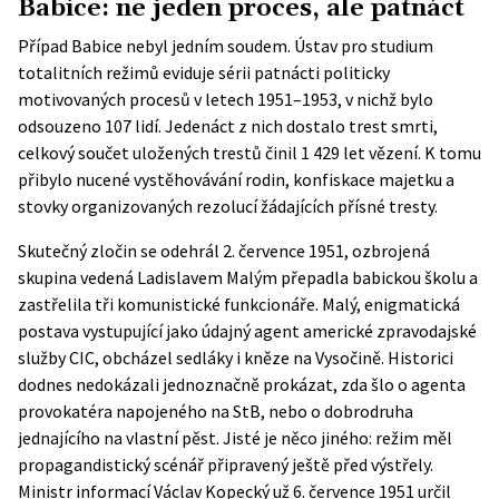
Babice: ne jeden proces, ale patnáct
Případ Babice nebyl jedním soudem. Ústav pro studium
totalitních režimů eviduje
sérii patnácti politicky
motivovaných procesů
v letech 1951–1953, v nichž bylo
odsouzeno 107 lidí. Jedenáct z nich dostalo trest smrti,
celkový součet uložených trestů činil 1 429 let vězení. K tomu
přibylo nucené vystěhovávání rodin, konfiskace majetku a
stovky organizovaných rezolucí žádajících přísné tresty.
Skutečný zločin se odehrál 2. července 1951, ozbrojená
skupina vedená Ladislavem Malým přepadla babickou školu a
zastřelila tři komunistické funkcionáře. Malý, enigmatická
postava vystupující jako údajný agent americké zpravodajské
služby CIC, obcházel sedláky i kněze na Vysočině. Historici
dodnes nedokázali jednoznačně prokázat, zda šlo o agenta
provokatéra napojeného na StB, nebo o dobrodruha
jednajícího na vlastní pěst. Jisté je něco jiného: režim měl
propagandistický scénář připravený ještě před výstřely.
Ministr informací Václav Kopecký už 6. července 1951 určil