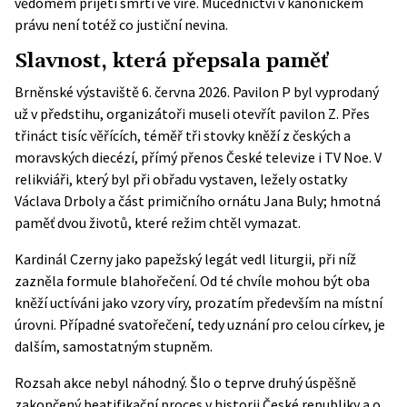
vědomém přijetí smrti ve víře. Mučednictví v kanonickém
právu není totéž co justiční nevina.
Slavnost, která přepsala paměť
Brněnské výstaviště 6. června 2026. Pavilon P byl vyprodaný
už v předstihu, organizátoři museli otevřít pavilon Z. Přes
třináct tisíc věřících, téměř tři stovky kněží z českých a
moravských diecézí, přímý přenos České televize i TV Noe. V
relikviáři, který byl při obřadu vystaven, ležely ostatky
Václava Drboly a část primičního ornátu Jana Buly; hmotná
paměť dvou životů, které režim chtěl vymazat.
Kardinál Czerny jako papežský legát vedl liturgii, při níž
zazněla formule blahořečení. Od té chvíle mohou být oba
kněží uctíváni jako vzory víry, prozatím především na místní
úrovni. Případné svatořečení, tedy uznání pro celou církev, je
dalším, samostatným stupněm.
Rozsah akce nebyl náhodný. Šlo o teprve druhý úspěšně
zakončený beatifikační proces v historii České republiky a o