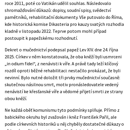
roce 2011, poté co Vatikán udělil souhlas. Následovalo
shromažďování důkazů: dopisy, soudní spisy, svědectví
pamětníků, rehabilitační dokumenty. Vše putovalo do Říma,
kde historická komise Dikasteria pro kauzy svatých rozhodla
kladně v listopadu 2022. Teprve potom mohl případ
postoupit k papežskému rozhodnutí.
Dekret o mučednictví
podepsal papež Lev XIV. dne 24. října
2025. Církev v něm konstatovala, že oba kněží byli usmrceni
„in odium fidei“, z nenávisti k víře. A právě tady leží klíčový
rozdíl oproti běžné rehabilitaci: nestačilo prokázat, že byli
nevinní. Bylo nutné doložit tři prvky mučednictví současně:
skutečnou násilnou smrt, motiv pronásledovatele vedený
nenávistí ke křesťanské víře a vědomé přijetí smrti ze strany
obou kněží.
Ne každá oběť komunismu tyto podmínky splňuje. Přímo z
babického okruhu byl zvažován i kněz František Pařil, ale
podle církevních historiků u něj chyběly dostatečné důkazy o