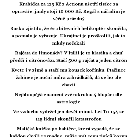
Krabička za 125 Kč z Actionu ušetří tisíce za
opraváře, jindy stojí 10 000 Kč. Regál s nářadím je
věčně prázdný
Rusko zjistilo, že éra bitevních helikoptér skončila,
a pomalu je vyřazuje. Ukrajinci je proškolili, jak to
nikdy nečekali
Rajčata do limonády? V Itálii je to klasika a chuť
předčí i citrónovku. Stačí 500 g rajčat a jeden citrón
Kvete i v zimě a stačí mu kousek kořínku. Ptačinec
žabinec je noční můra zahrádkářů, dá se ho ale
zbavit
Nejhloupější znamení zvěrokruhu: 4 hlupáci dle
astrologie
Ve vzduchu vydržel jen devět minut. Let Tu-154 se
115 lidmi skončil katastrofou
Maličká knížka po babičce, která vypadá, že se
každou chvíli rozpadne, může mít cenu tisíců korun