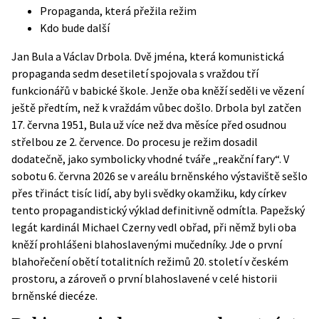
Propaganda, která přežila režim
Kdo bude další
Jan Bula a Václav Drbola. Dvě jména, která komunistická
propaganda sedm desetiletí spojovala s vraždou tří
funkcionářů v babické škole. Jenže oba kněží seděli ve vězení
ještě předtím, než k vraždám vůbec došlo. Drbola byl zatčen
17. června 1951, Bula už více než dva měsíce před osudnou
střelbou ze 2. července. Do procesu je režim dosadil
dodatečně, jako symbolicky vhodné tváře „reakční fary“. V
sobotu 6. června 2026 se v areálu brněnského výstaviště sešlo
přes třináct tisíc lidí, aby byli svědky okamžiku, kdy církev
tento propagandistický výklad definitivně odmítla. Papežský
legát kardinál Michael Czerny vedl obřad, při němž byli oba
kněží prohlášeni blahoslavenými mučedníky. Jde o první
blahořečení obětí totalitních režimů 20. století v českém
prostoru, a zároveň o první blahoslavené v celé historii
brněnské diecéze.