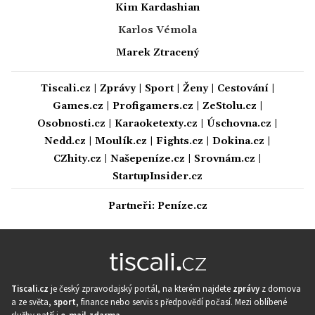
Kim Kardashian
Karlos Vémola
Marek Ztracený
Tiscali.cz
|
Zprávy
|
Sport
|
Ženy
|
Cestování
|
Games.cz
|
Profigamers.cz
|
ZeStolu.cz
|
Osobnosti.cz
|
Karaoketexty.cz
|
Úschovna.cz
|
Nedd.cz
|
Moulík.cz
|
Fights.cz
|
Dokina.cz
|
CZhity.cz
|
Našepeníze.cz
|
Srovnám.cz
|
StartupInsider.cz
Partneři:
Peníze.cz
Tiscali.cz
je český zpravodajský portál, na kterém najdete
zprávy
z domova
a ze světa,
sport
, finance nebo servis s předpovědí počasí. Mezi oblíbené