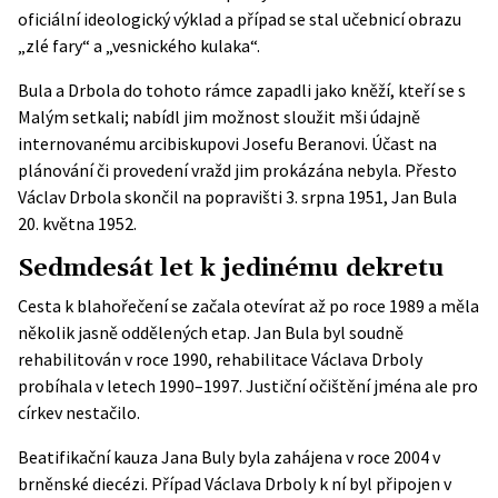
oficiální ideologický výklad a případ se stal učebnicí obrazu
„zlé fary“ a „vesnického kulaka“.
Bula a Drbola do tohoto rámce zapadli jako kněží, kteří se s
Malým setkali; nabídl jim možnost sloužit mši údajně
internovanému arcibiskupovi Josefu Beranovi. Účast na
plánování či provedení vražd jim prokázána nebyla. Přesto
Václav Drbola skončil na popravišti 3. srpna 1951, Jan Bula
20. května 1952.
Sedmdesát let k jedinému dekretu
Cesta k blahořečení se začala otevírat až po roce 1989 a měla
několik jasně oddělených etap. Jan Bula byl soudně
rehabilitován v roce 1990, rehabilitace Václava Drboly
probíhala v letech 1990–1997. Justiční očištění jména ale pro
církev nestačilo.
Beatifikační kauza Jana Buly byla zahájena v roce 2004 v
brněnské diecézi. Případ Václava Drboly k ní byl připojen v