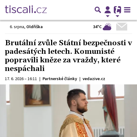
34°C
6. srpna
,
Oldřiška
Brutální zvůle Státní bezpečnosti v
padesátých letech. Komunisté
popravili kněze za vraždy, které
nespáchali
17. 6. 2026 – 16:11
|
Partnerské články
|
vedazive.cz