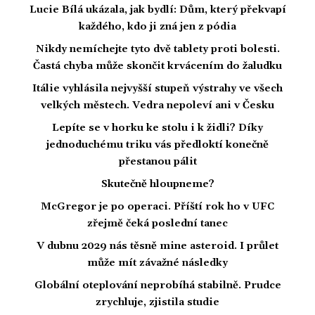
Lucie Bílá ukázala, jak bydlí: Dům, který překvapí
každého, kdo ji zná jen z pódia
Nikdy nemíchejte tyto dvě tablety proti bolesti.
Častá chyba může skončit krvácením do žaludku
Itálie vyhlásila nejvyšší stupeň výstrahy ve všech
velkých městech. Vedra nepoleví ani v Česku
Lepíte se v horku ke stolu i k židli? Díky
jednoduchému triku vás předloktí konečně
přestanou pálit
Skutečně hloupneme?
McGregor je po operaci. Příští rok ho v UFC
zřejmě čeká poslední tanec
V dubnu 2029 nás těsně mine asteroid. I průlet
může mít závažné následky
Globální oteplování neprobíhá stabilně. Prudce
zrychluje, zjistila studie