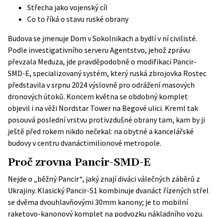
Střecha jako vojenský cíl
Co to říká o stavu ruské obrany
Budova se jmenuje Dom v Sokolnikach a bydlí v ní civilisté.
Podle investigativního serveru Agentstvo, jehož zprávu
převzala
Meduza
, jde pravděpodobně o modifikaci Pancir-
SMD-E, specializovaný systém, který ruská zbrojovka Rostec
představila v srpnu 2024 výslovně pro odrážení masových
dronových útoků. Koncem května se obdobný komplet
objevil i na věži Nordstar Tower na Begové ulici. Kreml tak
posouvá poslední vrstvu protivzdušné obrany tam, kam by ji
ještě před rokem nikdo nečekal: na obytné a kancelářské
budovy v centru dvanáctimilionové metropole.
Proč zrovna Pancir-SMD-E
Nejde o „běžný Pancir“, jaký znají diváci válečných záběrů z
Ukrajiny. Klasický Pancir-S1 kombinuje dvanáct řízených střel
se dvěma dvouhlavňovými 30mm kanony; je to mobilní
raketovo-kanonový komplet na podvozku nákladního vozu.