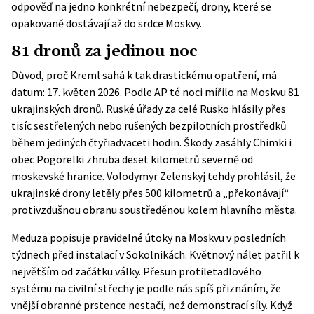
odpověď na jedno konkrétní nebezpečí, drony, které se
opakovaně dostávají až do srdce Moskvy.
81 dronů za jedinou noc
Důvod, proč Kreml sahá k tak drastickému opatření, má
datum: 17. květen 2026. Podle
AP
té noci mířilo na Moskvu 81
ukrajinských dronů. Ruské úřady za celé Rusko hlásily přes
tisíc sestřelených nebo rušených bezpilotních prostředků
během jediných čtyřiadvaceti hodin. Škody zasáhly Chimki i
obec Pogorelki zhruba deset kilometrů severně od
moskevské hranice. Volodymyr Zelenskyj tehdy prohlásil, že
ukrajinské drony letěly přes 500 kilometrů a „překonávají“
protivzdušnou obranu soustředěnou kolem hlavního města.
Meduza popisuje pravidelné útoky na Moskvu v posledních
týdnech před instalací v Sokolnikách. Květnový nálet patřil k
největším od začátku války. Přesun protiletadlového
systému na civilní střechy je podle nás spíš přiznáním, že
vnější obranné prstence nestačí, než demonstrací síly. Když