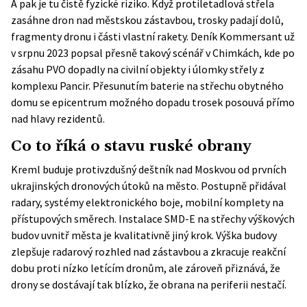
A pak je tu čistě fyzické riziko. Když protiletadlová střela
zasáhne dron nad městskou zástavbou, trosky padají dolů,
fragmenty dronu i části vlastní rakety. Deník Kommersant už
v srpnu 2023 popsal přesně takový scénář v Chimkách, kde po
zásahu PVO dopadly na civilní objekty i úlomky střely z
komplexu Pancir. Přesunutím baterie na střechu obytného
domu se epicentrum možného dopadu trosek posouvá přímo
nad hlavy rezidentů.
Co to říká o stavu ruské obrany
Kreml buduje protivzdušný deštník nad Moskvou od prvních
ukrajinských dronových útoků na město. Postupně přidával
radary, systémy elektronického boje, mobilní komplety na
přístupových směrech. Instalace SMD-E na střechy výškových
budov uvnitř města je kvalitativně jiný krok. Výška budovy
zlepšuje radarový rozhled nad zástavbou a zkracuje reakční
dobu proti nízko letícím dronům, ale zároveň přiznává, že
drony se dostávají tak blízko, že obrana na periferii nestačí.