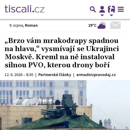
29°C
9. srpna
,
Roman
„Brzo vám mrakodrapy spadnou
na hlavu,“ vysmívají se Ukrajinci
Moskvě. Kreml na ně instaloval
silnou PVO, kterou drony boří
12. 6. 2026 – 8:30
|
Partnerské články
|
armadnizpravodaj.cz