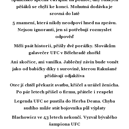
Španělsko spěchá Ukrajině na pomoc, dny ruských
pěšáků se chýlí ke konci. Mohutná dodávka je
srovná do latě
5 znamení, která nikdy neodpoví hned na zprávu.
Nejsou ignoranti, jen si potřebují rozmyslet
odpověď
Měli psát historii, přišly dvě porážky. Slovákům
galavečer UFC v Bělehradě zhořkl
Ani skořice, ani vanilka. Jablečný závin bude vonět
jako od babičky díky 1 surovině, kterou Rakušané
přidávají odjakživa
Otec jí chtěl překazit svatbu, křičel a urážel ženicha.
Po pár letech přišel o firmu, přátele i respekt
Legenda UFC se pustila do Herba Deana. Chyba
sudího může stát bojovníka půl výplaty
Blachowicz ve 43 letech nekončí. Vyzval bývalého
šampiona UFC