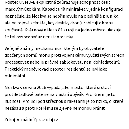
Rostec u SMD-E explicitně zdůrazňuje schopnost čelit
masovým útokům. Kapacita 48 miniraket v jedné konfiguraci
naznačuje, že Moskva se nepřipravuje na ojedinělé průniky,
ale na rojové scénáře, kdy desítky dronů zahlcují obranu
současně. Květnový nálet s 81 stroji na jedno město ukazuje,
že takový scénář už není teoretický.
Veřejně známý mechanismus, kterým by obyvatelé
dotčených domů mohli proti vojenskému využití svých střech
protestovat nebo je právně zablokovat, není dohledatelný.
Praktický manévrovací prostor rezidentů se jeví jako
minimální.
Moskva v červnu 2026 vypadá jako město, které si staví
protiletadlové baterie na vlastní obývák. Pro Kreml je to
nutnost. Pro lidi pod střechou s raketami je to riziko, o které
nežádali a proti kterému se zjevně nemohou bránit.
Zdroj:
ArmádníZpravodaj.cz