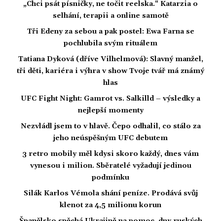
„Chci psát písničky, ne točit reelska.“ Katarzia o
selhání, terapii a online samotě
Tři Edeny za sebou a pak postel: Ewa Farna se
pochlubila svým rituálem
Tatiana Dyková (dříve Vilhelmová): Slavný manžel,
tři děti, kariéra i výhra v show Tvoje tvář má známý
hlas
UFC Fight Night: Gamrot vs. Salkilld – výsledky a
nejlepší momenty
Nezvládl jsem to v hlavě. Čepo odhalil, co stálo za
jeho neúspěšným UFC debutem
3 retro mobily měl kdysi skoro každý, dnes vám
vynesou i milion. Sběratelé vyžadují jedinou
podmínku
Silák Karlos Vémola shání peníze. Prodává svůj
klenot za 4,5 milionu korun