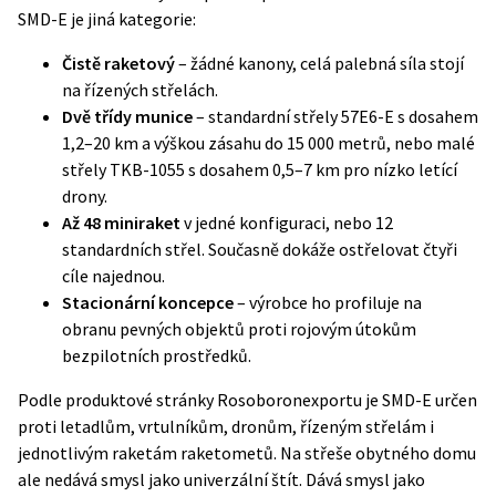
SMD-E je jiná kategorie:
Čistě raketový
– žádné kanony, celá palebná síla stojí
na řízených střelách.
Dvě třídy munice
– standardní střely 57E6-E s dosahem
1,2–20 km a výškou zásahu do 15 000 metrů, nebo malé
střely TKB-1055 s dosahem 0,5–7 km pro nízko letící
drony.
Až 48 miniraket
v jedné konfiguraci, nebo 12
standardních střel. Současně dokáže ostřelovat čtyři
cíle najednou.
Stacionární koncepce
– výrobce ho profiluje na
obranu pevných objektů proti rojovým útokům
bezpilotních prostředků.
Podle
produktové stránky Rosoboronexportu
je SMD-E určen
proti letadlům, vrtulníkům, dronům, řízeným střelám i
jednotlivým raketám raketometů. Na střeše obytného domu
ale nedává smysl jako univerzální štít. Dává smysl jako