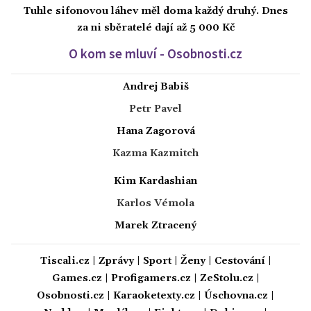
Tuhle sifonovou láhev měl doma každý druhý. Dnes
za ni sběratelé dají až 5 000 Kč
O kom se mluví - Osobnosti.cz
Andrej Babiš
Petr Pavel
Hana Zagorová
Kazma Kazmitch
Kim Kardashian
Karlos Vémola
Marek Ztracený
Tiscali.cz
|
Zprávy
|
Sport
|
Ženy
|
Cestování
|
Games.cz
|
Profigamers.cz
|
ZeStolu.cz
|
Osobnosti.cz
|
Karaoketexty.cz
|
Úschovna.cz
|