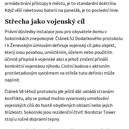
armáda brání přístupy k městu, je to standardní doktrína.
Když věší raketovou baterii na panelák, je to poslední linie.
Střecha jako vojenský cíl
Právní důsledky instalace jsou pro obyvatele domu v
Sokolnikách znepokojivé. Článek 52 Dodatkového protokolu
I k Ženevským úmluvám definuje vojenský cíl jako objekt,
který svou povahou, umístěním, účelem nebo použitím
účinně přispívá k vojenské akci a jehož zničení přináší
konkrétní vojenskou výhodu. Civilní budova s aktivním
protiletadlovým systémem na střeše tuto definici může
naplnit.
Článek 58 téhož protokolu jde ještě dál: ukládá stranám
konfliktu, aby se pokud možno vyvarovaly umisťování
vojenských cílů do hustě obydlených oblastí nebo jejich
blízkosti. Sokolniki jsou rezidenční čtvrť. Nordstar Tower
stojí u rušné dopravní tepny.