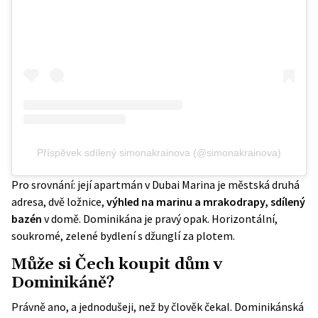
Příspěvek sdílený simonakrainova (@simonakrainova)
Pro srovnání: její apartmán v Dubai Marina je městská druhá
adresa, dvě ložnice,
výhled na marinu a mrakodrapy, sdílený
bazén
v domě. Dominikána je pravý opak. Horizontální,
soukromé, zelené bydlení s džunglí za plotem.
Může si Čech koupit dům v
Dominikáně?
Právně ano, a jednodušeji, než by člověk čekal. Dominikánská