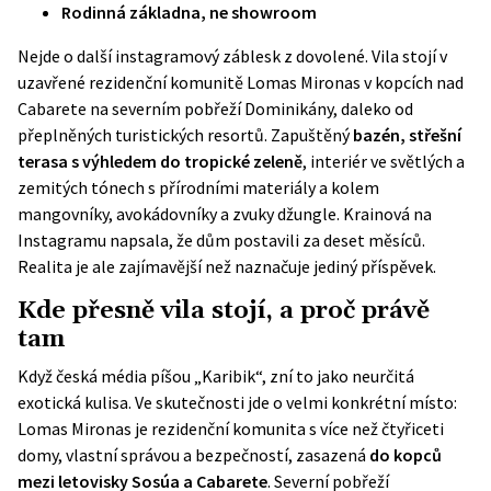
Rodinná základna, ne showroom
Nejde o další instagramový záblesk z dovolené. Vila stojí v
uzavřené rezidenční komunitě Lomas Mironas v kopcích nad
Cabarete na severním pobřeží Dominikány, daleko od
přeplněných turistických resortů. Zapuštěný
bazén, střešní
terasa s výhledem do tropické zeleně
, interiér ve světlých a
zemitých tónech s přírodními materiály a kolem
mangovníky, avokádovníky a zvuky džungle. Krainová na
Instagramu napsala, že dům postavili za deset měsíců.
Realita je ale zajímavější než naznačuje jediný příspěvek.
Kde přesně vila stojí, a proč právě
tam
Když česká média píšou „Karibik“, zní to jako neurčitá
exotická kulisa. Ve skutečnosti jde o velmi konkrétní místo:
Lomas Mironas
je rezidenční komunita s více než čtyřiceti
domy, vlastní správou a bezpečností, zasazená
do kopců
mezi letovisky Sosúa a Cabarete
. Severní pobřeží