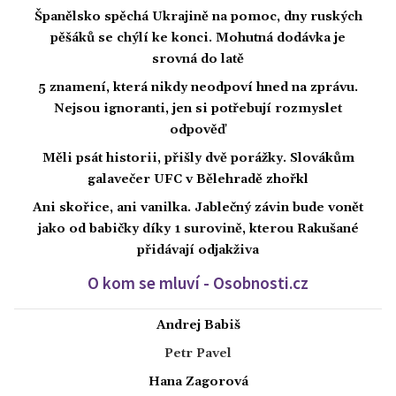
Španělsko spěchá Ukrajině na pomoc, dny ruských
pěšáků se chýlí ke konci. Mohutná dodávka je
srovná do latě
5 znamení, která nikdy neodpoví hned na zprávu.
Nejsou ignoranti, jen si potřebují rozmyslet
odpověď
Měli psát historii, přišly dvě porážky. Slovákům
galavečer UFC v Bělehradě zhořkl
Ani skořice, ani vanilka. Jablečný závin bude vonět
jako od babičky díky 1 surovině, kterou Rakušané
přidávají odjakživa
O kom se mluví - Osobnosti.cz
Andrej Babiš
Petr Pavel
Hana Zagorová