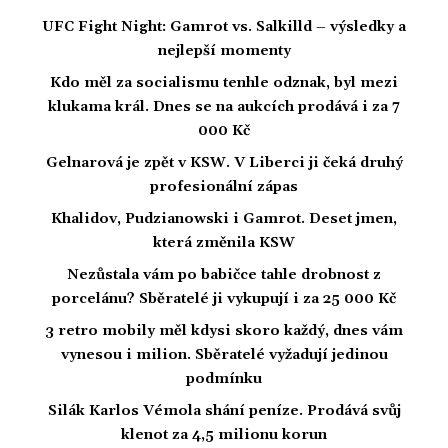
UFC Fight Night: Gamrot vs. Salkilld – výsledky a
nejlepší momenty
Kdo měl za socialismu tenhle odznak, byl mezi
klukama král. Dnes se na aukcích prodává i za 7
000 Kč
Gelnarová je zpět v KSW. V Liberci ji čeká druhý
profesionální zápas
Khalidov, Pudzianowski i Gamrot. Deset jmen,
která změnila KSW
Nezůstala vám po babičce tahle drobnost z
porcelánu? Sběratelé ji vykupují i za 25 000 Kč
3 retro mobily měl kdysi skoro každý, dnes vám
vynesou i milion. Sběratelé vyžadují jedinou
podmínku
Silák Karlos Vémola shání peníze. Prodává svůj
klenot za 4,5 milionu korun