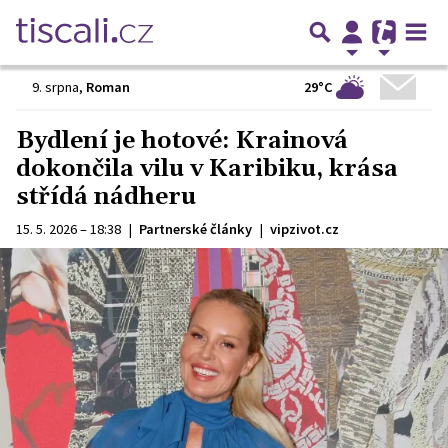
29°C
9. srpna
,
Roman
Bydlení je hotové: Krainová
dokončila vilu v Karibiku, krása
střídá nádheru
15. 5. 2026 – 18:38
|
Partnerské články
|
vipzivot.cz