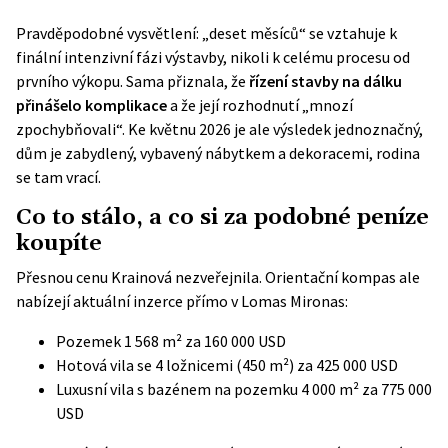
Pravděpodobné vysvětlení: „deset měsíců“ se vztahuje k
finální intenzivní fázi výstavby, nikoli k celému procesu od
prvního výkopu. Sama přiznala, že
řízení stavby na dálku
přinášelo komplikace
a že její rozhodnutí „mnozí
zpochybňovali“. Ke květnu 2026 je ale výsledek jednoznačný,
dům je zabydlený, vybavený nábytkem a dekoracemi, rodina
se tam vrací.
Co to stálo, a co si za podobné peníze
koupíte
Přesnou cenu Krainová nezveřejnila. Orientační kompas ale
nabízejí aktuální inzerce přímo v Lomas Mironas:
Pozemek 1 568 m² za 160 000 USD
Hotová vila se 4 ložnicemi (450 m²) za 425 000 USD
Luxusní vila s bazénem na pozemku 4 000 m² za 775 000
USD