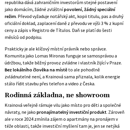
republika dává zahraničním investorům stejné postavení
jako domácím, žádné zvláštní
povolení, žádný speciální
režim
. Převod vyžaduje notářský akt, kopii titulu, pas a druhý
oficiální doklad, zaplacení daně z převodu ve výši 3 % z kupní
ceny a zápis v Registro de Títulos. Daň se platí do šesti
měsíců od podpisu.
Prakticky je ale klíčový místní právník nebo správce.
Komunita jako Lomas Mironas funguje se samosprávou a
údržbou, takže běžný provoz zvládne i vlastník žijící v Praze.
Bez lokálního člověka na místě
to ale pohodlně
zvládnutelné není, a Krainová sama přiznala, kolik energie
stálo řídit stavbu přes telefon a video z Česka.
Rodinná základna, ne showroom
Krainová veřejně rámuje vilu jako místo pro děti a společné
návraty, ne jako
pronajímatelný investiční produkt
. Zároveň
ale v roce 2024 zmínila zájem o apartmány na pronájem v
téže oblasti, takže investiční myšlení tam je, jen se netýká