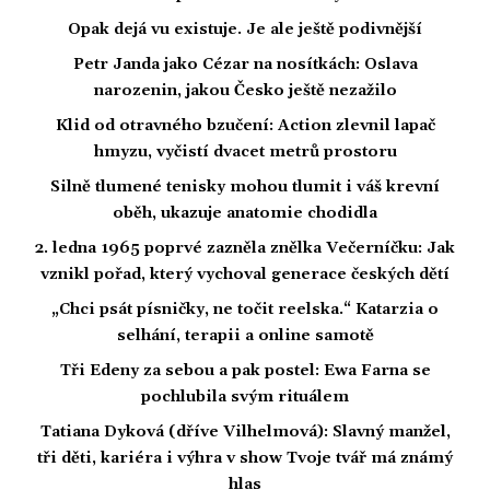
Opak dejá vu existuje. Je ale ještě podivnější
Petr Janda jako Cézar na nosítkách: Oslava
narozenin, jakou Česko ještě nezažilo
Klid od otravného bzučení: Action zlevnil lapač
hmyzu, vyčistí dvacet metrů prostoru
Silně tlumené tenisky mohou tlumit i váš krevní
oběh, ukazuje anatomie chodidla
2. ledna 1965 poprvé zazněla znělka Večerníčku: Jak
vznikl pořad, který vychoval generace českých dětí
„Chci psát písničky, ne točit reelska.“ Katarzia o
selhání, terapii a online samotě
Tři Edeny za sebou a pak postel: Ewa Farna se
pochlubila svým rituálem
Tatiana Dyková (dříve Vilhelmová): Slavný manžel,
tři děti, kariéra i výhra v show Tvoje tvář má známý
hlas