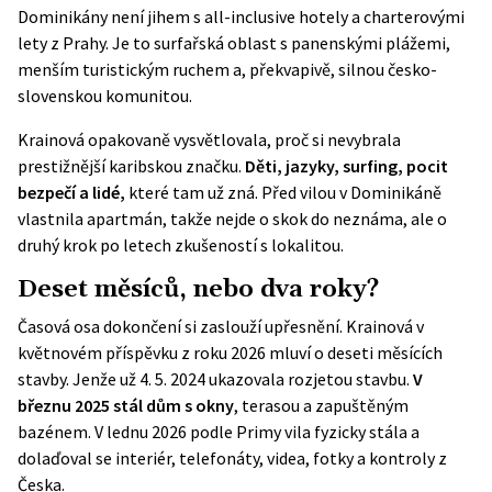
Dominikány není jihem s all-inclusive hotely a charterovými
lety z Prahy. Je to surfařská oblast s panenskými plážemi,
menším turistickým ruchem a, překvapivě, silnou česko-
slovenskou komunitou.
Krainová opakovaně vysvětlovala, proč si nevybrala
prestižnější karibskou značku.
Děti, jazyky, surfing, pocit
bezpečí a lidé,
které tam už zná. Před vilou v Dominikáně
vlastnila apartmán, takže nejde o skok do neznáma, ale o
druhý krok po letech zkušeností s lokalitou.
Deset měsíců, nebo dva roky?
Časová osa dokončení si zaslouží upřesnění. Krainová v
květnovém příspěvku z roku 2026 mluví o deseti měsících
stavby. Jenže už 4. 5. 2024 ukazovala rozjetou stavbu.
V
březnu 2025 stál dům s okny
, terasou a zapuštěným
bazénem. V lednu 2026 podle Primy vila fyzicky stála a
dolaďoval se interiér, telefonáty, videa, fotky a kontroly z
Česka.