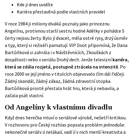
Kde ji dnes uvidíte
Kariéra přestavěná podle vlastních pravidel
V roce 1984 ji miliony diváků poznaly jako princeznu
Angelínu, protivnou starší sestru hodné Adélky v pohádce S
čerty nejsou žerty. Bylo jí dvacet, měla ostré rysy, drzý úsměv
a typ, který si režiséři pamatují. VIP život připomíná, že Dana
Bartůňková si zahrála i v Návštěvnících, Zkouškách z
dospělosti nebo v seriálu Druhý dech. Jenže televizní
kariéra,
která se zdála rozjetá, postupně ztrácela na intenzitě
. Po
roce 2000 se její jméno v titulcích objevovalo čím dál řidčeji.
Žádný skandál, žádný zákaz, žádná zdravotní stopka.
Bartůňková prostě přestala hrát hru, která ji nebavila, a
začala psát vlastní.
Od Angelíny k vlastnímu divadlu
Když dnes herečka mluví o seriálové výrobě, nešetří kritikou.
V rozhovoru pro
Český rozhlas
popsala problém jednoduše:
nekonečné seriály ji nelákají, vadí jí v nich menší kreativita a