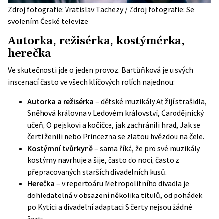
Zdroj fotografie: Vratislav Tachezy / Zdroj fotografie: Se
svolením České televize
Autorka, režisérka, kostýmérka,
herečka
Ve skutečnosti jde o jeden provoz. Bartůňková je u svých
inscenací často ve všech klíčových rolích najednou:
Autorka a režisérka
– dětské muzikály Ať žijí strašidla,
Sněhová královna v Ledovém království, Čarodějnický
učeň, O pejskovi a kočičce, jak zachránili hrad, Jak se
čerti ženili nebo Princezna se zlatou hvězdou na čele.
Kostýmní tvůrkyně
– sama říká, že pro své muzikály
kostýmy navrhuje a šije, často do noci, často z
přepracovaných starších divadelních kusů.
Herečka
– v repertoáru Metropolitního divadla je
dohledatelná v obsazení několika titulů, od pohádek
po Kytici a divadelní adaptaci S čerty nejsou žádné
žerty.