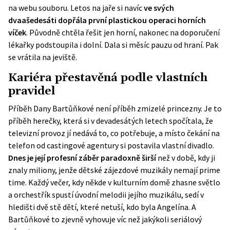
na webu souboru. Letos na jaře si navíc
ve svých
dvaašedesáti dopřála první plastickou operaci horních
víček
. Původně chtěla řešit jen horní, nakonec na doporučení
lékařky podstoupila i dolní. Dala si měsíc pauzu od hraní. Pak
se vrátila na jeviště.
Kariéra přestavěná podle vlastních
pravidel
Příběh Dany Bartůňkové není příběh zmizelé princezny. Je to
příběh herečky, která si v devadesátých letech spočítala, že
televizní provoz jí nedává to, co potřebuje, a místo čekání na
telefon od castingové agentury si postavila vlastní divadlo.
Dnes je její profesní záběr paradoxně širší
než v době, kdy ji
znaly miliony, jenže dětské zájezdové muzikály nemají prime
time. Každý večer, kdy někde v kulturním domě zhasne světlo
a orchestřík spustí úvodní melodii jejího muzikálu, sedí v
hledišti dvě stě dětí, které netuší, kdo byla Angelína. A
Bartůňkové to zjevně vyhovuje víc než jakýkoli seriálový