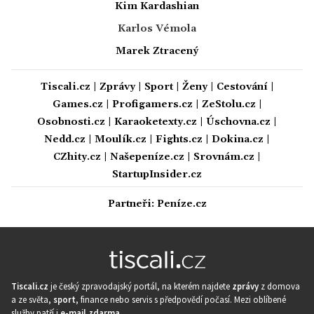
Kim Kardashian
Karlos Vémola
Marek Ztracený
Tiscali.cz
|
Zprávy
|
Sport
|
Ženy
|
Cestování
|
Games.cz
|
Profigamers.cz
|
ZeStolu.cz
|
Osobnosti.cz
|
Karaoketexty.cz
|
Úschovna.cz
|
Nedd.cz
|
Moulík.cz
|
Fights.cz
|
Dokina.cz
|
CZhity.cz
|
Našepeníze.cz
|
Srovnám.cz
|
StartupInsider.cz
Partneři:
Peníze.cz
Tiscali.cz
je český zpravodajský portál, na kterém najdete
zprávy
z domova
a ze světa,
sport
, finance nebo servis s předpovědí počasí. Mezi oblíbené
služby patří i
e-mail zdarma
.