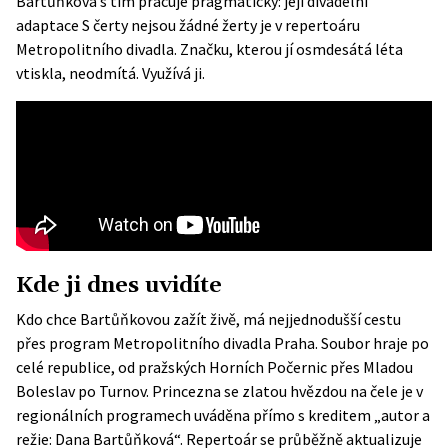
Bartůňková s tím pracuje pragmaticky: její divadelní
adaptace S čerty nejsou žádné žerty je v repertoáru
Metropolitního divadla. Značku, kterou jí osmdesátá léta
vtiskla, neodmítá. Využívá ji.
Kde ji dnes uvidíte
Kdo chce Bartůňkovou zažít živě, má nejjednodušší cestu
přes program Metropolitního divadla Praha. Soubor hraje po
celé republice, od pražských Horních Počernic přes Mladou
Boleslav po Turnov. Princezna se zlatou hvězdou na čele je v
regionálních programech uváděna přímo s kreditem „autor a
režie: Dana Bartůňková“. Repertoár se průběžně aktualizuje