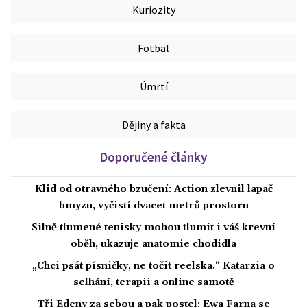
Kuriozity
Fotbal
Úmrtí
Dějiny a fakta
Doporučené články
Klid od otravného bzučení: Action zlevnil lapač
hmyzu, vyčistí dvacet metrů prostoru
Silně tlumené tenisky mohou tlumit i váš krevní
oběh, ukazuje anatomie chodidla
„Chci psát písničky, ne točit reelska.“ Katarzia o
selhání, terapii a online samotě
Tři Edeny za sebou a pak postel: Ewa Farna se