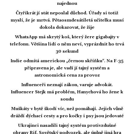
najednou
Čtyřikrát jí stát neposlal důchod. Úřady si totiž
myslí, že je mrtvá. Pětaosmdesátiletá učitelka musí
dokola dokazovat, že žije
WhatsApp má skrytý koš, který žere gigabajty v
telefonu. Většina lidí o něm neví, vyprázdnit ho trvá
30 sekund
Indie odmítá americkou „černou skříňku". Na F-35
připravena je, ale vadí jí tajný systém a
astronomická cena za provoz
Influenceři neznají zákon, varuje advokát.
Influencer Stejk má problém, Hanychová ho žene k
soudu
Muškáty v bytě škodí víc, než pomáhají. Jejich vůně
dráždí dýchací cesty a pro kočky i psy jsou jedovaté
Ukrajinci nasadili tajný systém protivzdušné
obrany Rif. Sovětský podvozek, ale úplně jiná hra