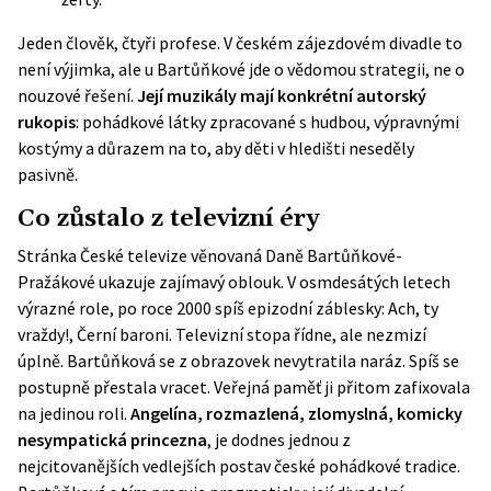
Jeden člověk, čtyři profese. V českém zájezdovém divadle to
není výjimka, ale u Bartůňkové jde o vědomou strategii, ne o
nouzové řešení.
Její muzikály mají konkrétní autorský
rukopis
: pohádkové látky zpracované s hudbou, výpravnými
kostýmy a důrazem na to, aby děti v hledišti neseděly
pasivně.
Co zůstalo z televizní éry
Stránka
České televize
věnovaná Daně Bartůňkové-
Pražákové ukazuje zajímavý oblouk. V osmdesátých letech
výrazné role, po roce 2000 spíš epizodní záblesky: Ach, ty
vraždy!, Černí baroni. Televizní stopa řídne, ale nezmizí
úplně. Bartůňková se z obrazovek nevytratila naráz. Spíš se
postupně přestala vracet. Veřejná paměť ji přitom zafixovala
na jedinou roli.
Angelína, rozmazlená, zlomyslná, komicky
nesympatická princezna
, je dodnes jednou z
nejcitovanějších vedlejších postav české pohádkové tradice.