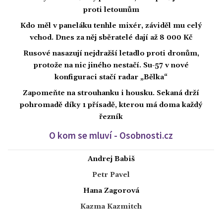
proti letounům
Kdo měl v paneláku tenhle mixér, záviděl mu celý
vchod. Dnes za něj sběratelé dají až 8 000 Kč
Rusové nasazují nejdražší letadlo proti dronům,
protože na nic jiného nestačí. Su-57 v nové
konfiguraci stačí radar „Bělka“
Zapomeňte na strouhanku i housku. Sekaná drží
pohromadě díky 1 přísadě, kterou má doma každý
řezník
O kom se mluví - Osobnosti.cz
Andrej Babiš
Petr Pavel
Hana Zagorová
Kazma Kazmitch