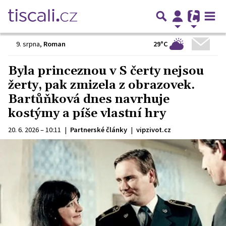
29°C
9. srpna
,
Roman
Byla princeznou v S čerty nejsou
žerty, pak zmizela z obrazovek.
Bartůňková dnes navrhuje
kostýmy a píše vlastní hry
20. 6. 2026 – 10:11
|
Partnerské články
|
vipzivot.cz