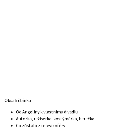
Obsah článku
Od Angelíny k vlastnímu divadlu
Autorka, režisérka, kostýmérka, herečka
Co zůstalo z televizní éry