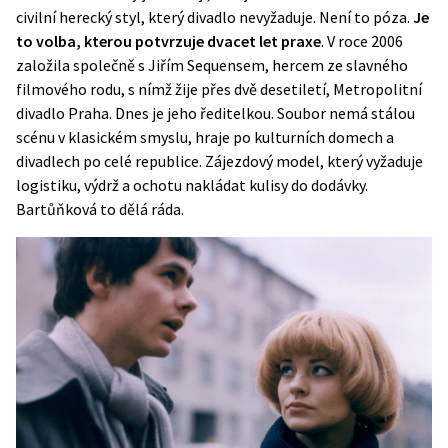
civilní herecký styl, který divadlo nevyžaduje. Není to póza.
Je
to volba, kterou potvrzuje dvacet let praxe
. V roce 2006
založila společně s Jiřím Sequensem, hercem ze slavného
filmového rodu, s nímž žije přes dvě desetiletí, Metropolitní
divadlo Praha. Dnes je jeho ředitelkou. Soubor nemá stálou
scénu v klasickém smyslu, hraje po kulturních domech a
divadlech po celé republice. Zájezdový model, který vyžaduje
logistiku, výdrž a ochotu nakládat kulisy do dodávky.
Bartůňková to dělá ráda.