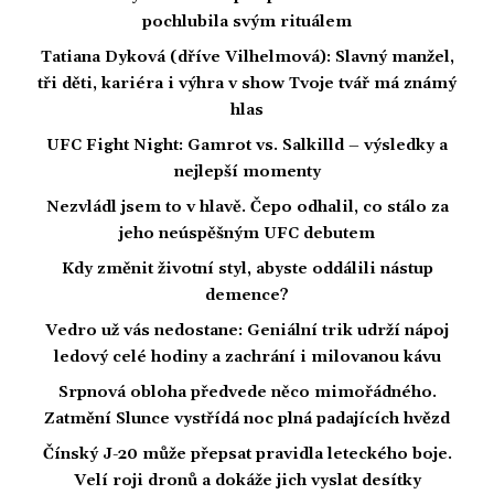
pochlubila svým rituálem
Tatiana Dyková (dříve Vilhelmová): Slavný manžel,
tři děti, kariéra i výhra v show Tvoje tvář má známý
hlas
UFC Fight Night: Gamrot vs. Salkilld – výsledky a
nejlepší momenty
Nezvládl jsem to v hlavě. Čepo odhalil, co stálo za
jeho neúspěšným UFC debutem
Kdy změnit životní styl, abyste oddálili nástup
demence?
Vedro už vás nedostane: Geniální trik udrží nápoj
ledový celé hodiny a zachrání i milovanou kávu
Srpnová obloha předvede něco mimořádného.
Zatmění Slunce vystřídá noc plná padajících hvězd
Čínský J-20 může přepsat pravidla leteckého boje.
Velí roji dronů a dokáže jich vyslat desítky